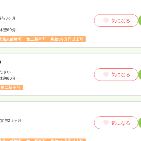
賞与3ヶ月
気になる
休憩60分）
業務未経験可
第二新卒可
月給39万円以上可
）
ださい
気になる
休憩60分）
第二新卒可
賞与2.5ヶ月
気になる