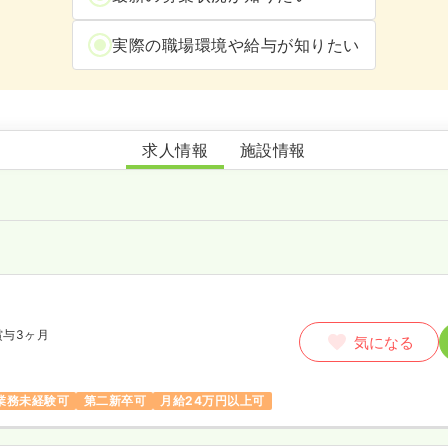
実際の職場環境や給与が知りたい
人社団脳神経脊髄脊椎外科サービス 宇都宮脳脊髄センター・シンフォ
求人情報
施設情報
賞与3ヶ月
気になる
業務未経験可
第二新卒可
月給24万円以上可