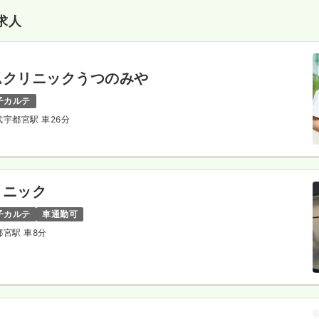
求人
ムクリニックうつのみや
子カルテ
東武宇都宮駅 車26分
リニック
子カルテ
車通勤可
都宮駅 車8分