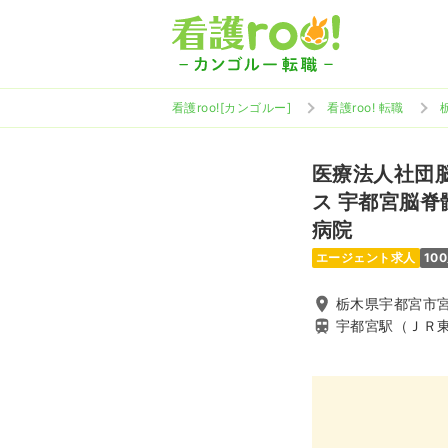
看護roo![カンゴルー]
看護roo! 転職
医療法人社団
ス 宇都宮脳
病院
エージェント求人
10
栃木県宇都宮市宮
宇都宮駅（ＪＲ