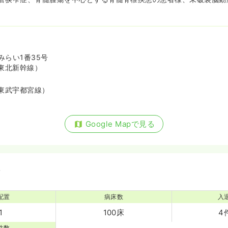
みらい1番35号
東北新幹線）
東武宇都宮線）
Google Mapで見る
備
配置
病床数
入
1
100床
4
件数