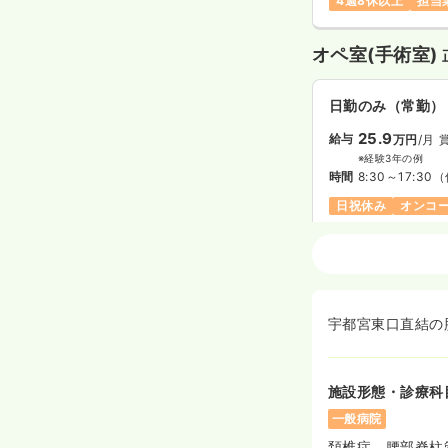
4週8休以上
担当
オペ室(手術室)
日勤のみ（常勤）
25.9
給与
万円
/月
※経験3年の例
時間
8:30～17:30
（
日祝休み
オンコ
外来
正・准看護師
日勤のみ（常勤）
宇都宮東口直結の
23.0〜34.0
給与
※一例
時間
8:30～17:30
（
施設形態・診療科
日祝休み
月給34
一般病院
頚椎症、腰部脊柱