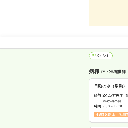
医療法
絞り込む
病棟
正・准看護師
日勤のみ（常勤）
24.5
給与
万円
/月
※経験4年の例
時間
8:30～17:30
4週8休以上
担当