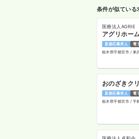
条件が似ている
医療法人AGRIE
アグリホー
直接応募求人
電
栃木県宇都宮市
/ 
おのざきク
直接応募求人
電
栃木県宇都宮市
/ 宇
医療法人卓和会