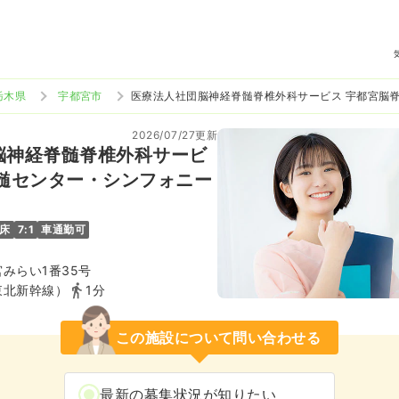
栃木県
宇都宮市
医療法人社団脳神経脊髄脊椎外科サービス 宇都宮脳
2026/07/27更新
脳神経脊髄脊椎外科サービ
脊髄センター・シンフォニー
0床
7:1
車通勤可
みらい1番35号
東北新幹線）
1分
この施設について問い合わせる
最新の募集状況が知りたい