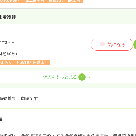
業務未経験可
第二新卒可
月給33万円以上可
正看護師
賞与3ヶ月
気になる
休憩60分）
ールあり
月給39万円以上可
求人をもっと見る
1
脳脊椎専門病院です。
万円
/月
賞与3ヶ月
気になる
休憩60分）
目
万円以上可
管狭窄症、脊髄腫瘍を中心とする脊髄脊椎疾患の患者様、未破裂脳動