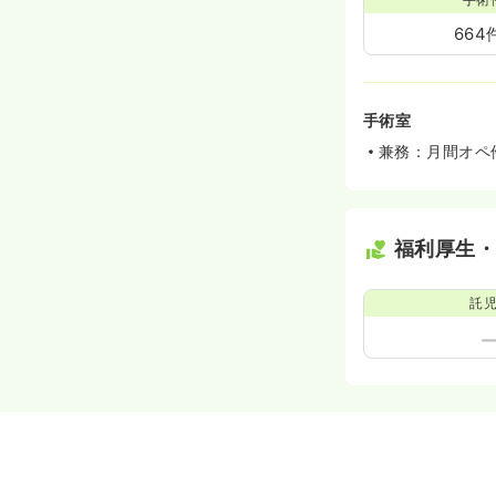
664
手術室
兼務：月間オペ
福利厚生
託