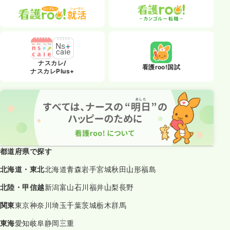
ナスカレ/
看護roo!国試
ナスカレPlus+
都道府県で探す
北海道・東北
北海道
青森
岩手
宮城
秋田
山形
福島
北陸・甲信越
新潟
富山
石川
福井
山梨
長野
関東
東京
神奈川
埼玉
千葉
茨城
栃木
群馬
東海
愛知
岐阜
静岡
三重