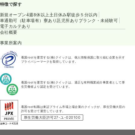
特徴で探す
新規オープン
4週8休以上
土日休み
駅徒歩５分以内
車通勤可（駐車場有）
寮あり
託児所あり
ブランク・未経験可
電子カルテあり
会社概要
事業所案内
看護roo!を運営する(株)クイックは、個人情報保護に取り組む企業を示す
プライバシーマークを取得しています。
看護roo!を運営する(株)クイックは、適正な有料職業紹介事業者として厚
生労働省より認定を受けています。
看護roo!転職は東証プライム市場上場企業のクイックが、厚生労働大臣の
許可を受けて運営しています。
厚生労働大臣許可27-ユ-020100