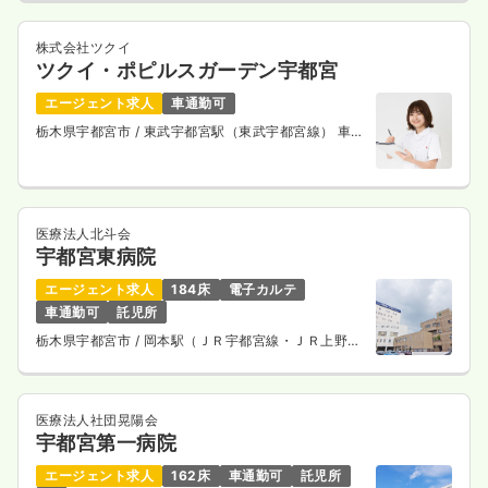
株式会社ツクイ
ツクイ・ポピルスガーデン宇都宮
エージェント求人
車通勤可
栃木県宇都宮市
/ 東武宇都宮駅（東武宇都宮線） 車
10分
医療法人北斗会
宇都宮東病院
エージェント求人
184床
電子カルテ
車通勤可
託児所
栃木県宇都宮市
/ 岡本駅（ＪＲ宇都宮線・ＪＲ上野東
京ライン） 車9分
医療法人社団晃陽会
宇都宮第一病院
エージェント求人
162床
車通勤可
託児所