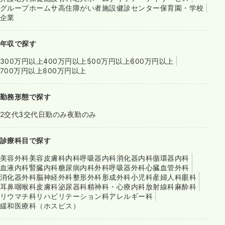
グループホーム
サ高住
障がい者施設
健診センター
保育園・学校
企業
年収で探す
300万円以上
400万円以上
500万円以上
600万円以上
700万円以上
800万円以上
勤務形態で探す
2交代
3交代
日勤のみ
夜勤のみ
診療科目で探す
美容外科
美容皮膚科
内科
呼吸器内科
消化器内科
循環器内科
血液内科
腎臓内科
糖尿病内科
外科
呼吸器外科
心臓血管外科
消化器外科
脳神経外科
整形外科
形成外科
小児科
産婦人科
眼科
耳鼻咽喉科
皮膚科
泌尿器科
精神科・心療内科
放射線科
麻酔科
リウマチ科
リハビリテーション科
アレルギー科
緩和医療科（ホスピス）