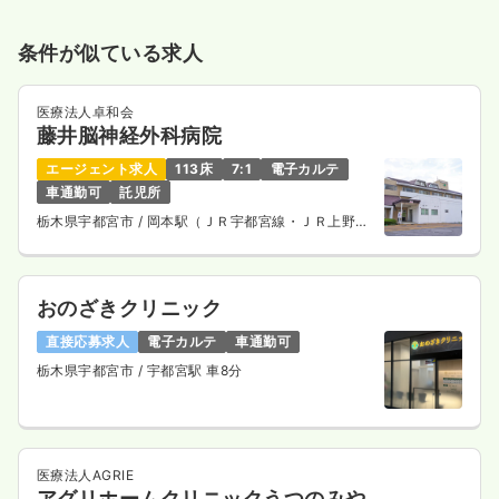
条件が似ている求人
医療法人卓和会
藤井脳神経外科病院
エージェント求人
113床
7:1
電子カルテ
車通勤可
託児所
栃木県宇都宮市
/ 岡本駅（ＪＲ宇都宮線・ＪＲ上野東
京ライン） 車3分
おのざきクリニック
直接応募求人
電子カルテ
車通勤可
栃木県宇都宮市
/ 宇都宮駅 車8分
医療法人AGRIE
アグリホームクリニックうつのみや