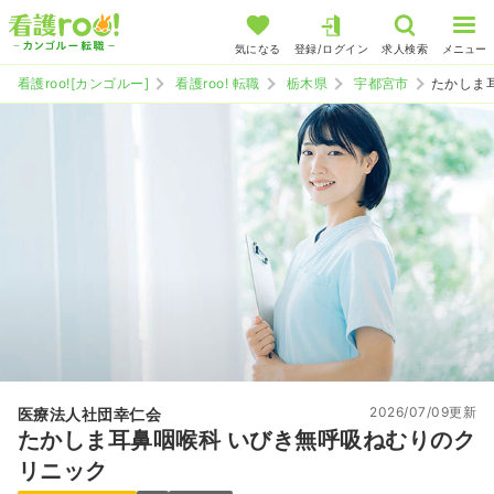
気になる
登録/ログイン
求人検索
メニュー
看護roo![カンゴルー]
看護roo! 転職
栃木県
宇都宮市
たかしま
2026/07/09更新
医療法人社団幸仁会
たかしま耳鼻咽喉科 いびき無呼吸ねむりのク
リニック