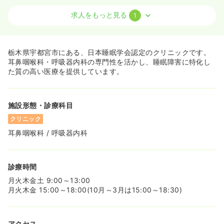
求人をもっと見る
1
外来
クリニック
正・准看護師
一時募集休止
日勤のみ（常勤）
栃木県宇都宮市にある、日本睡眠学会認定のクリニックです。
24.5〜31.0
給与
万円
/月
賞与3ヶ月
耳鼻咽喉科・呼吸器内科の専門性を活かし、睡眠障害に特化し
※一例
た質の高い医療を提供しています。
時間
8:30～18:30
（休憩70分）
日祝休み
4週8休以上
月給31万円以上可
施設形態・診療科目
気になる
詳細を見る
クリニック
耳鼻咽喉科 / 呼吸器内科
診療時間
月火木金土 9:00～13:00
月火木金 15:00～18:00(10月～3月は15:00～18:30)
アクセス