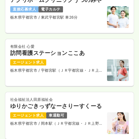
直接応募求人
電子カルテ
栃木県宇都宮市
/ 東武宇都宮駅 車26分
有限会社 心愛
訪問看護ステーションここあ
エージェント求人
栃木県宇都宮市
/ 宇都宮駅（ＪＲ宇都宮線・ＪＲ上野
東京ライン） 車13分
社会福祉法人田原福祉会
ゆりかごきっずなーさりーすくーる
エージェント求人
車通勤可
栃木県宇都宮市
/ 岡本駅（ＪＲ宇都宮線・ＪＲ上野東
京ライン） 車17分