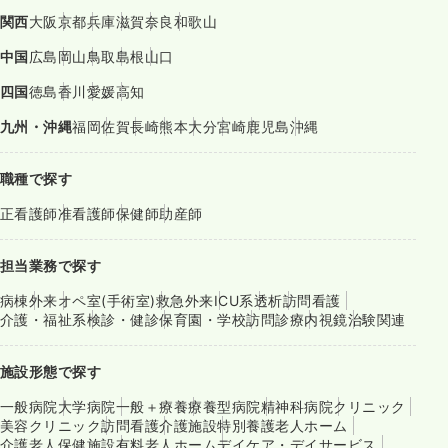
関西
大阪
京都
兵庫
滋賀
奈良
和歌山
中国
広島
岡山
鳥取
島根
山口
四国
徳島
香川
愛媛
高知
九州・沖縄
福岡
佐賀
長崎
熊本
大分
宮崎
鹿児島
沖縄
職種で探す
正看護師
准看護師
保健師
助産師
担当業務で探す
病棟
外来
オペ室(手術室)
救急外来
ICU系
透析
訪問看護
介護・福祉系
検診・健診
保育園・学校
訪問診療
内視鏡
治験関連
施設形態で探す
一般病院
大学病院
一般＋療養
療養型病院
精神科病院
クリニック
美容クリニック
訪問看護
介護施設
特別養護老人ホーム
介護老人保健施設
有料老人ホーム
デイケア・デイサービス