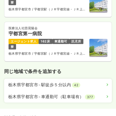
寮
栃木県宇都宮市
/ 宇都宮駅（ＪＲ宇都宮線・ＪＲ上野
東京ライン） 車27分
医療法人社団晃陽会
宇都宮第一病院
エージェント求人
162床
車通勤可
託児所
寮
栃木県宇都宮市
/ 宇都宮駅（ＪＲ宇都宮線・ＪＲ上野
東京ライン） 車27分
同じ地域で条件を追加する
栃木県宇都宮市
×
駅徒歩５分以内
42
栃木県宇都宮市
×
車通勤可（駐車場有）
377