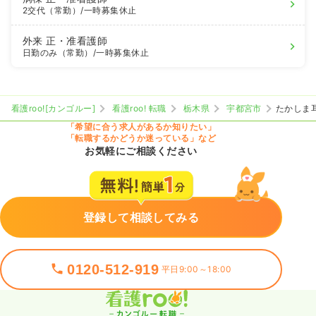
2交代（常勤）
/一時募集休止
外来
正・准看護師
日勤のみ（常勤）
/一時募集休止
看護roo![カンゴルー]
看護roo! 転職
栃木県
宇都宮市
たかしま
「希望に合う求人があるか知りたい」
「転職するかどうか迷っている」など
お気軽にご相談ください
登録して相談してみる
0120-512-919
平日9:00～18:00