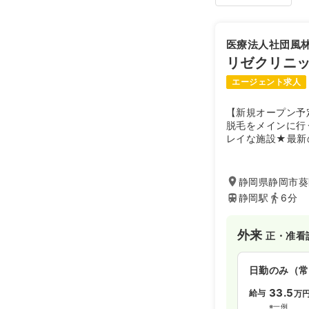
医療法人社団風
リゼクリニ
エージェント求人
【新規オープン予
脱毛をメインに行
レイな施設★最新
歩圏内と立地条件
静岡県静岡市葵
静岡駅
6分
外来
正・准看
日勤のみ（常
33.5
給与
万
※一例