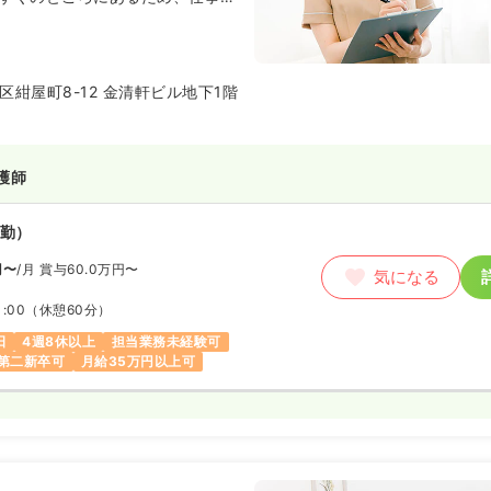
と、休日のショッピングのついで
地です。
当する女性スタッフは看護師の有
容医療を専門としてきたメンバー
区紺屋町8-12 金清軒ビル地下1階
毛施術に真摯に向き合い対応され
護師
勤）
円〜
/月
賞与60.0万円〜
気になる
1:00
（休憩60分）
日
4週8休以上
担当業務未経験可
第二新卒可
月給35万円以上可