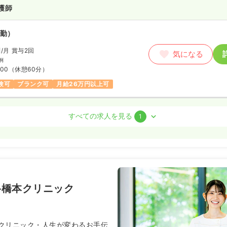
護師
勤）
円
/月
賞与2回
気になる
例
:00
（休憩60分）
験可
ブランク可
月給26万円以上可
室)
正・准看護師
すべての求人を見る
1
勤）
〜
/年
気になる
:00
科橋本クリニック
年収400万円以上可
クリニック・人生が変わるお手伝