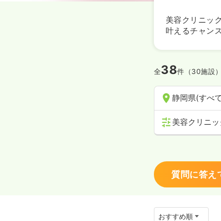
美容クリニッ
叶えるチャン
38
全
件（30施設
静岡県(すべて
美容クリニッ
質問に答え