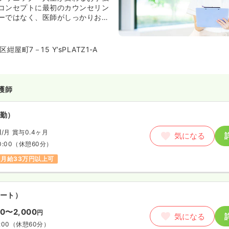
コンセプトに最初のカウンセリン
ーではなく、医師がしっかりお話
ます。カウンセリングでお悩みや
ついてじっくりうかがった上で診
寧にご説明し、最適な施術につい
屋町7－15 Y’sPLATZ1-A
ます。
護師
勤）
円
/月
賞与0.4ヶ月
気になる
0:00
（休憩60分）
月給33万円以上可
ート）
00〜2,000
円
気になる
:00
（休憩60分）