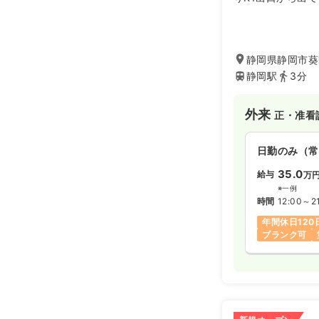
りはもちろんのこ
にも通いやすい立
医療脱毛施術を担
資格者のみで、美
静岡県静岡市葵
が一人ひとりの脱
静岡駅
3分
ています。
外来
正・准看
日勤のみ（常
35.0
給与
万
※一例
時間
12:00～2
年間休日120
ブランク可