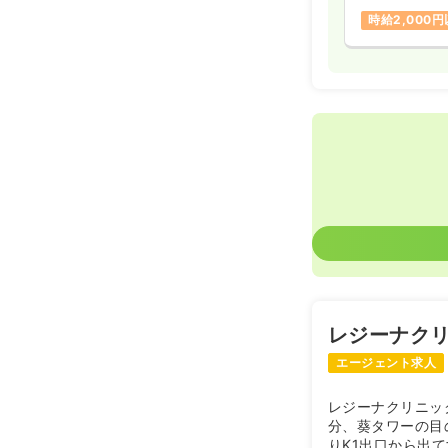
時給2,000
レジーナク
エージェント求人
レジーナクリニッ
分、葵タワーの目
りK1出口から出