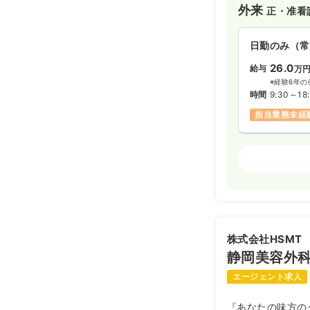
外来
正・准看
日勤のみ（常
26.0
給与
万
※経験6年の
時間
9:30～18
担当業務未経
オペ室(手術
日勤のみ（常
403
給与
万円
※一例
株式会社HSMT
時間
9:30～18
静岡美容外
ブランク可
エージェント求人
『あなたの味方の