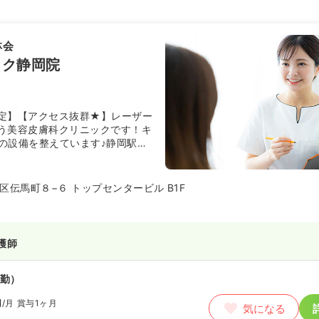
林会
ック静岡院
定】【アクセス抜群★】レーザー
う美容皮膚科クリニックです！キ
の設備を整えています♪静岡駅徒
も抜群で、勤務しやすいです。
区伝馬町８−６ トップセンタービル B1F
護師
勤）
円
/月
賞与1ヶ月
気になる