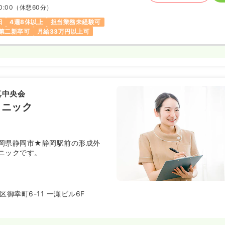
0:00
（休憩60分）
日
4週8休以上
担当業務未経験可
第二新卒可
月給33万円以上可
真中央会
リニック
岡県静岡市★静岡駅前の形成外
ニックです。
御幸町6-11 一瀬ビル6F