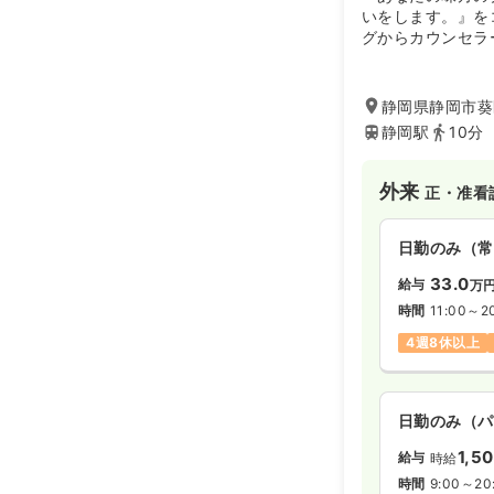
いをします。』を
グからカウンセラ
を聞いていただけ
ご希望、ご不安に
察・診断をし、丁
静岡県静岡市葵区紺
てご提案されてい
静岡駅
10分
外来
正・准看
日勤のみ（常
33.0
給与
万
時間
11:00～2
4週8休以上
日勤のみ（パ
1,5
給与
時給
時間
9:00～20