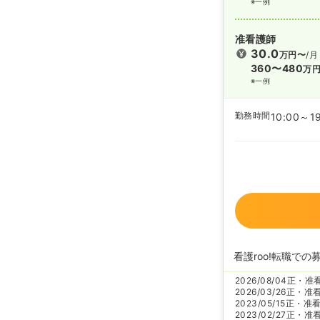
※一例
准看護師
30.0
万円〜
/月
360〜480
万
※一例
勤務時間
10:00～1
看護roo!転職での
2026/08/04
正・准
2026/03/26
正・准
2023/05/15
正・准
2023/02/27
正・准