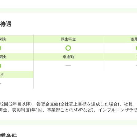
・待遇
保険
厚生年金
雇
保険
車通勤
児所
年2回(2年目以降)、報奨金支給(全社売上目標を達成した場合)、社員
舞金、表彰制度(年1回、事業部ごとのMVPなど)、インフルエンザ予
就業条件