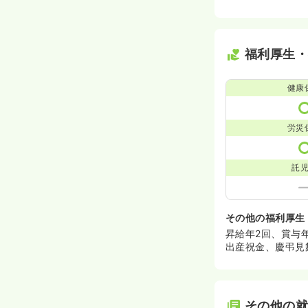
福利厚生
健康
労災
託
その他の福利厚生
昇給年2回、賞与
出産祝金、慶弔見
その他の