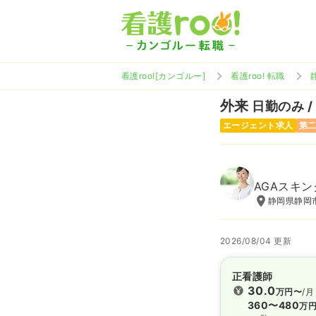
看護roo![カンゴルー]
看護roo! 転職
外来
日勤のみ /
エージェント求人
第
AGAスキ
静岡県静岡市
2026/08/04 更新
正看護師
30.0
万円〜
/月
360〜480
万