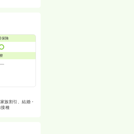
用保険
寮
・家族割引、結婚・
防接種