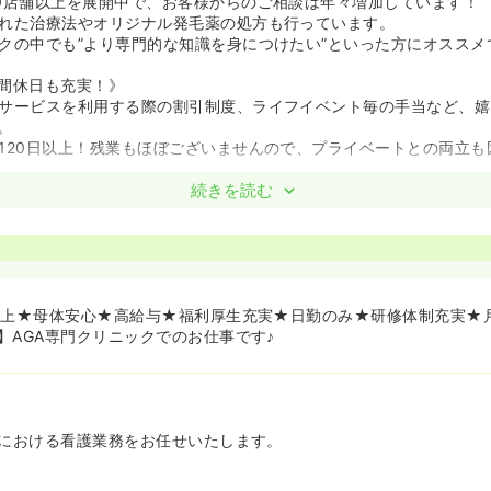
0店舗以上を展開中で、お客様からのご相談は年々増加しています！
れた治療法やオリジナル発毛薬の処方も行っています。
クの中でも”より専門的な知識を身につけたい”といった方にオススメ
間休日も充実！》
サービスを利用する際の割引制度、ライフイベント毎の手当など、嬉
。
120日以上！残業もほぼございませんので、プライベートとの両立も
続きを読む
以上★母体安心★高給与★福利厚生充実★日勤のみ★研修体制充実★月
】AGA専門クリニックでのお仕事です♪
クにおける看護業務をお任せいたします。