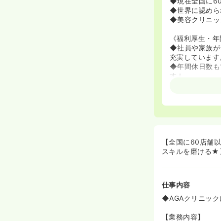
◆現在全国に6
◆世界に認めら
◆美容クリニッ
《福利厚生・年
◆社員や家族が
充実しています
◆年間休日数も
す！
【全国に60店舗
スキルを磨ける★
仕事内容
◆AGAクリニッ
【業務内容】