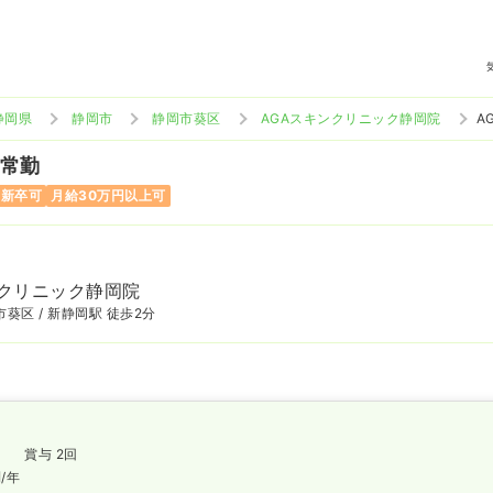
静岡県
静岡市
静岡市葵区
AGAスキンクリニック静岡院
A
 常勤
二新卒可
月給30万円以上可
ンクリニック静岡院
葵区 / 新静岡駅 徒歩2分
賞与 2回
円
/年