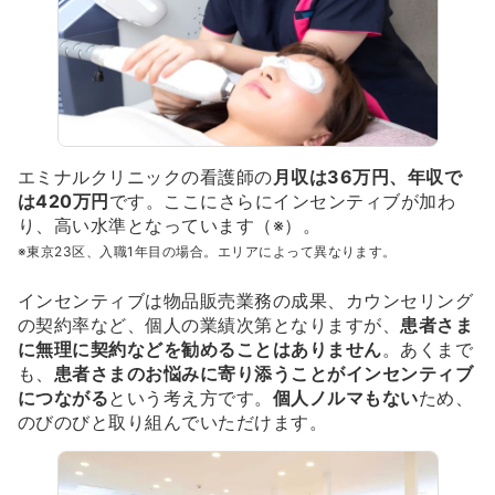
エミナルクリニックの看護師の
月収は36万円、年収で
は420万円
です。ここにさらにインセンティブが加わ
り、高い水準となっています（※）。
※東京23区、入職1年目の場合。エリアによって異なります。
インセンティブは物品販売業務の成果、カウンセリング
の契約率など、個人の業績次第となりますが、
患者さま
に無理に契約などを勧めることはありません
。あくまで
も、
患者さまのお悩みに寄り添うことがインセンティブ
につながる
という考え方です。
個人ノルマもない
ため、
のびのびと取り組んでいただけます。