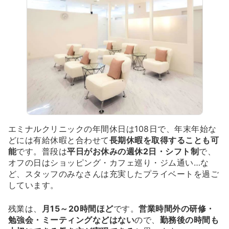
エミナルクリニックの年間休日は108日で、年末年始な
どには有給休暇と合わせて
長期休暇を取得することも可
能
です。普段は
平日がお休みの週休2日・シフト制
で、
オフの日はショッピング・カフェ巡り・ジム通い…な
ど、スタッフのみなさんは充実したプライベートを過ご
しています。
残業は、
月15～20時間ほど
です。
営業時間外の研修・
勉強会・ミーティングなどはない
ので、
勤務後の時間も