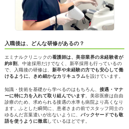
入職後は、どんな研修があるの？
エミナルクリニックの
看護師は、美容業界の未経験者が
約8割
。中途採用だけでなく、新卒採用も行っているの
で、入職後の研修は、
新卒や未経験の方でも安心して働
けるように、きめ細かなカリキュラム
を設けています。
知識・技術を基礎から学べるのはもちろん、
接遇・マナ
ーに特に力を入れて取り組んでいます
。美容医療は自由
診療のため、求められる接遇の水準も病院より高くなり
ます。ふとした瞬間に、患者さまの前でスタッフ同士の
ゆるんだ言葉遣いが出ないように、
バックヤードでも敬
語を使うように徹底
しているほどです。