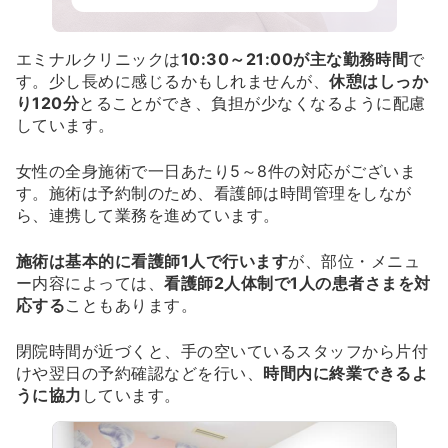
エミナルクリニックは
10:30～21:00が主な勤務時間
で
す。少し長めに感じるかもしれませんが、
休憩はしっか
り120分
とることができ、負担が少なくなるように配慮
しています。
女性の全身施術で一日あたり5～8件の対応がございま
す。施術は予約制のため、看護師は時間管理をしなが
ら、連携して業務を進めています。
施術は基本的に看護師1人で行います
が、部位・メニュ
ー内容によっては、
看護師2人体制で1人の患者さまを対
応する
こともあります。
閉院時間が近づくと、手の空いているスタッフから片付
けや翌日の予約確認などを行い、
時間内に終業できるよ
うに協力
しています。