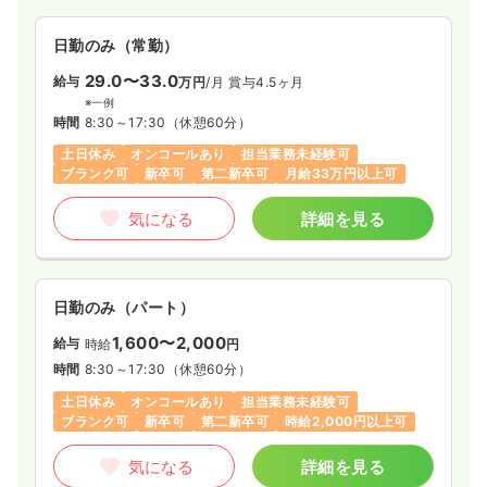
徴です。引きこもりや学校へ行けない方、精神疾患や認知症な
日勤のみ（常勤）
どで自宅生活に不安がある方などに対応しており、専門性を持
日勤のみ（常勤）
給与
お問い合わせください
ったスタッフとともに様々な職種と密に連携して働くことがで
時間
8:30～17:00
（休憩60分）
きます。
29.0〜33.0
給与
万円
/月
賞与4.5ヶ月
※一例
気になる
詳細を見る
時間
8:30～17:30
（休憩60分）
土日休み
オンコールあり
担当業務未経験可
ブランク可
新卒可
第二新卒可
月給33万円以上可
日勤のみ（パート）
気になる
詳細を見る
1,530
給与
時給
円〜
時間
8:00～17:30
（休憩60分）
時給1,500円以上可
日勤のみ（パート）
1,600〜2,000
気になる
詳細を見る
給与
時給
円
時間
8:30～17:30
（休憩60分）
土日休み
オンコールあり
担当業務未経験可
ブランク可
新卒可
第二新卒可
時給2,000円以上可
気になる
詳細を見る