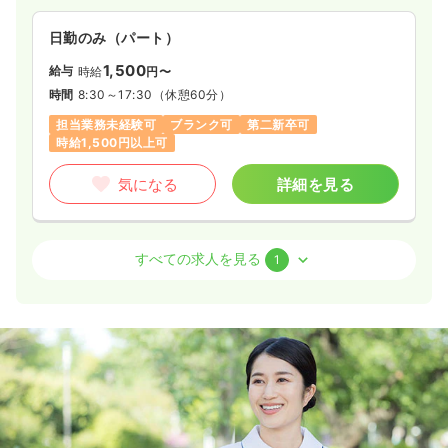
日勤のみ（パート）
1,500
給与
時給
円〜
時間
8:30～17:30
（休憩60分）
担当業務未経験可
ブランク可
第二新卒可
時給1,500円以上可
気になる
詳細を見る
病棟
療養型病院
正看護師 / 管理職
すべての求人を見る
1
日勤のみ（常勤）
19.0〜33.7
給与
万円
/月
賞与2ヶ月
※一例
時間
8:30～17:30
（休憩60分）
担当業務未経験可
ブランク可
月給33万円以上可
気になる
詳細を見る