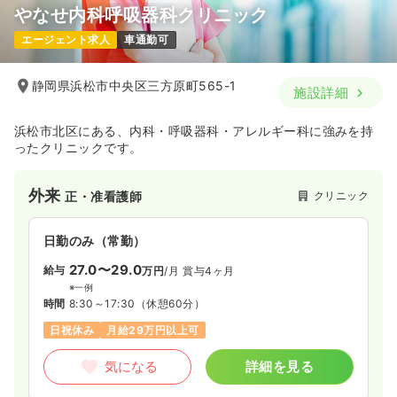
やなせ内科呼吸器科クリニック
エージェント求人
車通勤可
静岡県浜松市中央区三方原町565-1
施設詳細
浜松市北区にある、内科・呼吸器科・アレルギー科に強みを持
ったクリニックです。
外来
クリニック
正・准看護師
日勤のみ（常勤）
27.0〜29.0
給与
万円
/月
賞与4ヶ月
※一例
時間
8:30～17:30
（休憩60分）
日祝休み
月給29万円以上可
気になる
詳細を見る