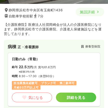
静岡県浜松市中央区有玉南町1436
施設詳細
自動車学校前駅
7分
【介護医療院】医療法人社団岡崎会が法人の介護医療院になり
ます。静岡県浜松市で介護医療院、介護老人保健施設などを運
営しております。
病棟
療養型病院
正・准看護師
日勤のみ（常勤）
22.5
給与
万円
/月
賞与61.6万円
※経験3年の例
時間
8:30～17:30
（休憩60分）
担当業務未経験可
ブランク可
第二新卒可
月給33万円以上可
気になる
詳細を見る