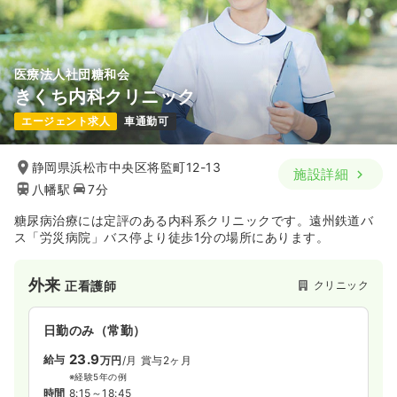
気になる
詳細を見る
医療法人社団糖和会
きくち内科クリニック
一時募集休止
日勤のみ（パート）
エージェント求人
車通勤可
1,550
給与
時給
円
時間
7:30～16:30
静岡県浜松市中央区将監町12-13
施設詳細
担当業務未経験可
第二新卒可
時給1,500円以上可
八幡駅
7分
気になる
詳細を見る
糖尿病治療には定評のある内科系クリニックです。遠州鉄道バ
ス「労災病院」バス停より徒歩1分の場所にあります。
検診・健診
療養型病院
正・准看護師
外来
クリニック
正看護師
一時募集休止
日勤のみ（常勤）
日勤のみ（常勤）
25.2〜27.5
給与
万円
/月
賞与4ヶ月
23.9
給与
万円
/月
賞与2ヶ月
※一例
※経験5年の例
時間
8:00～17:00
（休憩60分）
時間
8:15～18:45