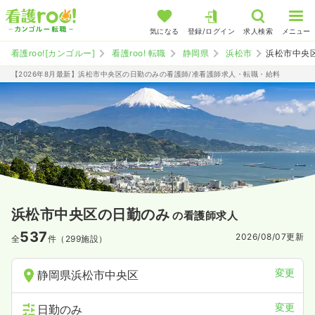
気になる
登録/ログイン
求人検索
メニュー
看護roo![カンゴルー]
看護roo! 転職
静岡県
浜松市
浜松市中央
【2026年8月最新】浜松市中央区の日勤のみの看護師/准看護師求人・転職・給料
浜松市中央区の日勤のみ
の看護師求人
537
2026/08/07
更新
全
件（299施設）
変更
静岡県浜松市中央区
変更
日勤のみ