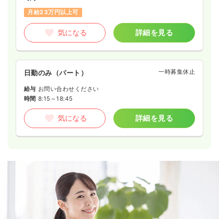
日祝休み
4週8休以上
担当業務未経験可
ブランク可
月給23万円以上可
新卒可
第二新卒可
月給27万円以上可
気になる
詳細を見る
気になる
詳細を見る
一時募集休止
日勤のみ（パート）
給与
お問い合わせください
時間
8:15～18:45
気になる
詳細を見る