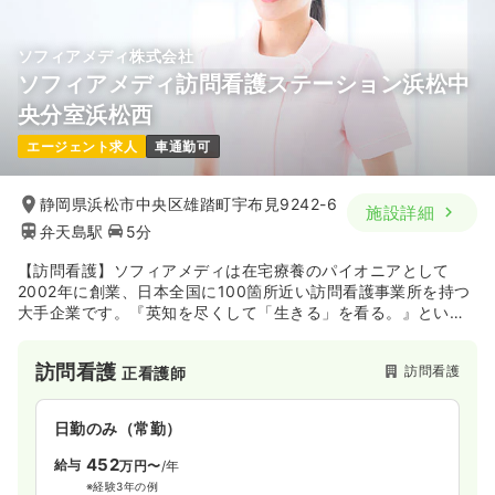
ソフィアメディ株式会社
ソフィアメディ訪問看護ステーション浜松中
央分室浜松西
エージェント求人
車通勤可
静岡県浜松市中央区雄踏町宇布見9242-6
施設詳細
弁天島駅
5分
【訪問看護】ソフィアメディは在宅療養のパイオニアとして
2002年に創業、日本全国に100箇所近い訪問看護事業所を持つ
大手企業です。『英知を尽くして「生きる」を看る。』という
MISSIONを掲げ、日本中に「医療インフラとしての訪問看護」
をゆきわたらせるため、さらなる規模拡大をはかっている会社
訪問看護
訪問看護
正看護師
です。
日勤のみ（常勤）
452
給与
万円〜
/年
※経験3年の例