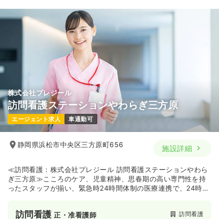
22.6
給与
万円
/月
賞与98.1万円
※経験3年の例
時間
8:30～17:00
日祝休み
月給22万円以上可
気になる
詳細を見る
株式会社プレジール
訪問看護ステーションやわらぎ三方原
日勤のみ（パート）
エージェント求人
車通勤可
1,380
給与
時給
円〜
時間
8:30～17:00
（休憩60分）
静岡県浜松市中央区三方原町656
施設詳細
日祝休み
気になる
詳細を見る
≪訪問看護：株式会社プレジール 訪問看護ステーションやわら
ぎ三方原≫こころのケア、児童精神、思春期の高い専門性を持
ったスタッフが揃い、緊急時24時間体制の医療連携で、24時間
365日｀やすらぎ｀のある生活を住み慣れた家で送れるようサ
訪問看護
精神科病院
正看護師
ポートする訪問看護ステーションです。主治医、相談員、ケア
訪問看護
訪問看護
正・准看護師
マネジャー、学校など様々な職種との密な連絡調整や連携が特