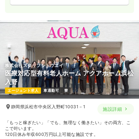
株式会社スタッフシュウエイ
医療対応型有料老人ホーム アクアホーム浜松
入野
エージェント求人
車通勤可
寮
静岡県浜松市中央区入野町10031－1
施設詳細
「もっと稼ぎたい」「でも、無理なく働きたい」その両方、こ
こで叶います。
120日休み年収600万円以上可能な施設です。