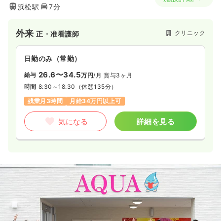
浜松駅
7分
外来
クリニック
正・准看護師
日勤のみ（常勤）
26.6〜34.5
給与
万円
/月
賞与3ヶ月
時間
8:30～18:30
（休憩135分）
残業月3時間
月給34万円以上可
気になる
詳細を見る