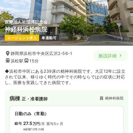
医療法人社団澤記念会
神経科浜松病院
エージェント求人
車通勤可
静岡県浜松市中央区広沢2-56-1
施設詳細
浜松駅
15分
◆浜松市中区にある239床の精神科病院です。大正12年に設立
されて以来、移りゆく時代の中でその時ならではの症状に対応
し、医療を実践してきた病院です。
病棟
精神科病院
正・准看護師
日勤のみ（常勤）
27.5
給与
万円
/月
賞与5ヶ月
※経験12年の例