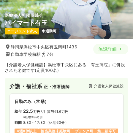
医療法人社団岡崎会
ハイマート有玉
エージェント求人
車通勤可
静岡県浜松市中央区有玉南町1436
施設詳細
自動車学校前駅
7分
【介護老人保健施設】浜松市中央区にある「有玉病院」に併設
された老健です(定員100名)
介護・福祉系
介護老人保健施設
正・准看護師
日勤のみ（常勤）
22.5
給与
万円
/月
賞与61.6万円
※経験3年の例
時間
8:30～17:30
（休憩60分）
4週8休以上
担当業務未経験可
ブランク可
第二新卒可