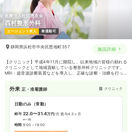
医療法人社団恵友会
西村整形外科
エージェント求人
車通勤可
静岡県浜松市中央区恩地町357
施設詳細
【クリニック】平成4年11月に開院し、以来地域の皆様の頼れる
クリニックとして地域貢献している整形外科クリニックです。
MRI・超音波診断装置などを導入し、正確な診断・治療を行っ
ています。
外来
クリニック
正・准看護師
日勤のみ（常勤）
22.0〜31.4
給与
万円
/月
賞与4.3ヶ月
※一例
時間
9:00～19:00