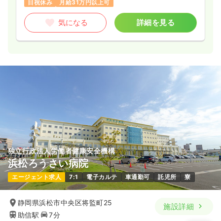
日祝休み
月給31万円以上可
気になる
詳細を見る
独立行政法人労働者健康安全機構
浜松ろうさい病院
エージェント求人
7:1
電子カルテ
車通勤可
託児所
寮
静岡県浜松市中央区将監町25
施設詳細
助信駅
7分