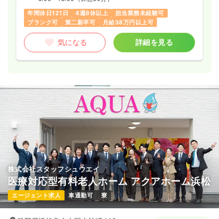
年間休日121日
4週8休以上
担当業務未経験可
ブランク可
第二新卒可
月給38万円以上可
気になる
詳細を見る
株式会社スタッフシュウエイ
医療対応型有料老人ホーム アクアホーム浜松
エージェント求人
車通勤可
寮