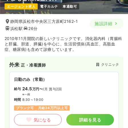
エージェント求人
電子カルテ
車通勤可
静岡県浜松市中央区三方原町2162-1
施設詳細
浜松駅
26分
2010年11月開院の新しいクリニックです。消化器内科（胃腸科
と肝臓、胆道、膵臓)を中心に、生活習慣病(高血圧、高脂血
症、糖尿病)も含めて診療しています。
外来
クリニック
正・准看護師
日勤のみ（常勤）
24.5
給与
万円〜
/月
賞与2回
※一例
時間
8:30～19:00
ブランク可
月給24万円以上可
気になる
詳細を見る