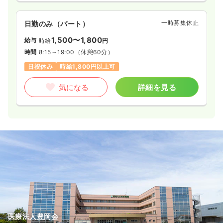
一時募集休止
日勤のみ（パート）
1,500〜1,800
給与
時給
円
時間
8:15～19:00
（休憩60分）
日祝休み
時給1,800円以上可
気になる
詳細を見る
医療法人豊岡会