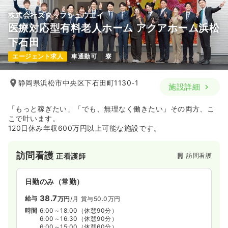
株式会社スタッフシュウエイ
医療対応型有料老人ホーム アクアホーム浜松
下石田
エージェント求人
車通勤可
寮
静岡県浜松市中央区下石田町1130-1
施設詳細
「もっと稼ぎたい」「でも、無理なく働きたい」その両方、こ
こで叶います。
120日休み年収600万円以上可能な施設です。
訪問看護
訪問看護
正看護師
日勤のみ（常勤）
38.7
給与
万円
/月
賞与50.0万円
時間
6:00～18:00
（休憩90分）
6:00～16:30
（休憩90分）
6:00～15:00
（休憩60分）