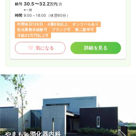
30.5〜32.2
給与
万円
/月
※一例
時間
9:00～18:00
（休憩60分）
年間休日120日
4週8休以上
オンコールあり
担当業務未経験可
ブランク可
第二新卒可
月給32万円以上可
気になる
詳細を見る
やまもと消化器内科