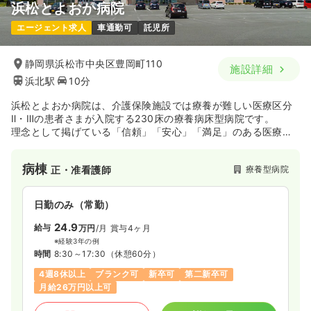
浜松とよおか病院
エージェント求人
車通勤可
託児所
静岡県浜松市中央区豊岡町110
施設詳細
浜北駅
10分
浜松とよおか病院は、介護保険施設では療養が難しい医療区分
Ⅱ・Ⅲの患者さまが入院する230床の療養病床型病院です。
理念として掲げている「信頼」「安心」「満足」のある医療・
看護・介護サービスを地域の皆様に提供しています。
病棟
療養型病院
正・准看護師
日勤のみ（常勤）
24.9
給与
万円
/月
賞与4ヶ月
※経験3年の例
時間
8:30～17:30
（休憩60分）
4週8休以上
ブランク可
新卒可
第二新卒可
月給26万円以上可