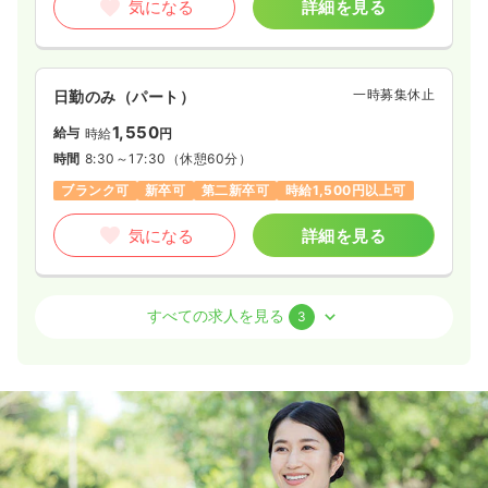
気になる
詳細を見る
一時募集休止
日勤のみ（パート）
1,550
給与
時給
円
時間
8:30～17:30
（休憩60分）
ブランク可
新卒可
第二新卒可
時給1,500円以上可
気になる
詳細を見る
透析
療養型病院
正・准看護師
すべての求人を見る
3
日勤のみ（常勤）
24.5
給与
万円
/月
賞与3ヶ月
※経験10年の例
時間
7:30～16:30
担当業務未経験可
第二新卒可
月給33万円以上可