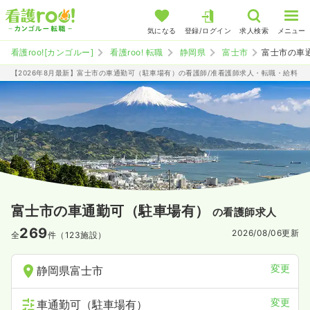
気になる
登録/ログイン
求人検索
メニュー
看護roo![カンゴルー]
看護roo! 転職
静岡県
富士市
富士市の車
【2026年8月最新】富士市の車通勤可（駐車場有）の看護師/准看護師求人・転職・給料
富士市の車通勤可（駐車場有）
の看護師求人
269
2026/08/06
更新
全
件（123施設）
変更
静岡県富士市
変更
車通勤可（駐車場有）