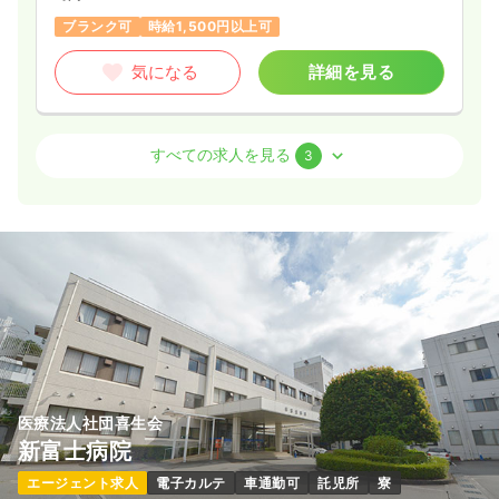
ブランク可
時給1,500円以上可
気になる
詳細を見る
訪問看護
訪問看護
正看護師
すべての求人を見る
3
日勤のみ（常勤）
給与
お問い合わせください
時間
8:30～17:30
気になる
詳細を見る
日勤のみ（パート）
医療法人社団喜生会
給与
お問い合わせください
新富士病院
時間
8:30～17:30
エージェント求人
電子カルテ
車通勤可
託児所
寮