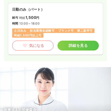
日勤のみ（パート）
1,500
給与
時給
円
時間
13:00～18:00
土日休み
担当業務未経験可
ブランク可
第二新卒可
時給1,500円以上可
気になる
詳細を見る
医療法人社団健森会