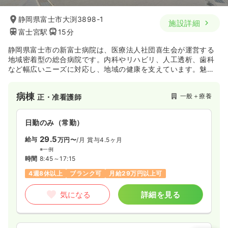
気になる
詳細を見る
静岡県富士市大渕3898-1
施設詳細
富士宮駅
15分
検診・健診
健診センター
正看護師
静岡県富士市の新富士病院は、医療法人社団喜生会が運営する
地域密着型の総合病院です。内科やリハビリ、人工透析、歯科
一時募集休止
日勤のみ（常勤）
など幅広いニーズに対応し、地域の健康を支えています。魅力
は「笑顔と思いやりの看護・介護」を掲げる温かな雰囲気。24
20.0
給与
万円〜
/月
賞与4ヶ月
時間託児所完備など福利厚生が充実し、長く安定して働ける環
※一例
病棟
一般＋療養
正・准看護師
境が整っています。
時間
8:00～17:00
（休憩60分）
土日祝休み
月給20万円以上可
日勤のみ（常勤）
気になる
詳細を見る
29.5
給与
万円〜
/月
賞与4.5ヶ月
※一例
時間
8:45～17:15
4週8休以上
ブランク可
月給29万円以上可
気になる
詳細を見る