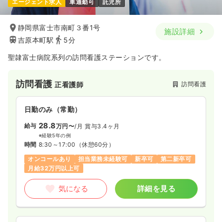
エージェント求人
車通勤可
託児所
静岡県富士市南町３番1号
施設詳細
吉原本町駅
5分
聖隷富士病院系列の訪問看護ステーションです。
訪問看護
訪問看護
正看護師
日勤のみ（常勤）
28.8
給与
万円〜
/月
賞与3.4ヶ月
※経験5年の例
時間
8:30～17:00
（休憩60分）
オンコールあり
担当業務未経験可
新卒可
第二新卒可
月給32万円以上可
気になる
詳細を見る