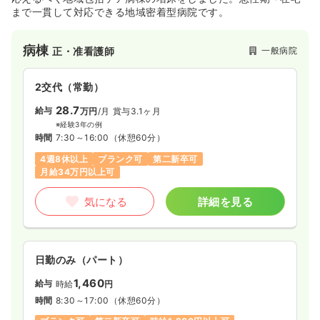
まで一貫して対応できる地域密着型病院です。
病棟
一般病院
正・准看護師
2交代（常勤）
28.7
給与
万円
/月
賞与3.1ヶ月
※経験3年の例
時間
7:30～16:00
（休憩60分）
4週8休以上
ブランク可
第二新卒可
月給34万円以上可
気になる
詳細を見る
日勤のみ（パート）
1,460
給与
時給
円
時間
8:30～17:00
（休憩60分）