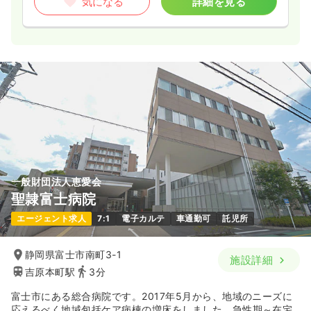
気になる
詳細を見る
一般財団法人恵愛会
聖隷富士病院
エージェント求人
7:1
電子カルテ
車通勤可
託児所
静岡県富士市南町3-1
施設詳細
吉原本町駅
3分
富士市にある総合病院です。2017年5月から、地域のニーズに
応えるべく地域包括ケア病棟の増床をしました。急性期～在宅