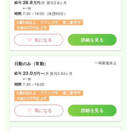
28.6
給与
万円
/月
賞与3.8ヶ月
時間
8:00～16:30
（休憩60分）
※一例
4週8休以上
担当業務未経験可
ブランク可
時間
7:30～16:00
（休憩60分）
月給29万円以上可
4週8休以上
ブランク可
第二新卒可
月給28万円以上可
気になる
詳細を見る
気になる
詳細を見る
オペ室(手術室)
一般病院
正看護師
一時募集休止
日勤のみ（常勤）
日勤のみ（常勤）
23.0
22.8〜30.3
給与
万円〜
/月
賞与3.92ヶ月
給与
万円
/月
賞与3.1ヶ月
※一例
※一例
時間
7:30～16:00
時間
8:30～17:00
（休憩60分）
4週8休以上
ブランク可
第二新卒可
日祝休み
年間休日120日
月給30万円以上可
月給23万円以上可
気になる
詳細を見る
気になる
詳細を見る
日勤のみ（パート）