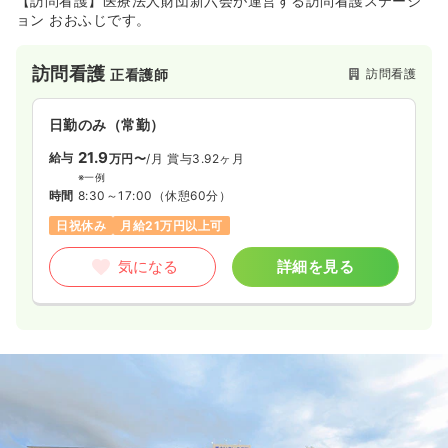
【訪問看護】医療法人財団新六会が運営する訪問看護ステーシ
ョン おおふじです。
訪問看護
訪問看護
正看護師
日勤のみ（常勤）
21.9
給与
万円〜
/月
賞与3.92ヶ月
※一例
時間
8:30～17:00
（休憩60分）
日祝休み
月給21万円以上可
気になる
詳細を見る