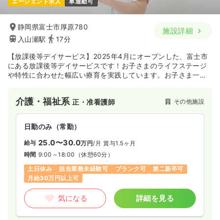
エージェント求人
車通勤可
静岡県富士市厚原780
施設詳細
入山瀬駅
17分
【放課後等デイサービス】2025年4月にオープンした、富士市
にある放課後等デイサービスです！お子さまのライフステージ
や特性に合わせた幅広い療育を実践しています。お子さま一人
ひとりの個性に寄り添い、日々の成長を間近で感じられる点に
大きな醍醐味があります。人柄重視の採用によりスタッフ同士
介護・福祉系
その他施設
正・准看護師
のコミュニケーションも活発で、笑顔溢れる環境で協力し合い
ながら働きたい方に最適な職場です。
日勤のみ（常勤）
25.0〜30.0
給与
万円
/月
賞与1.5ヶ月
時間
9:00～18:00
（休憩60分）
土日休み
担当業務未経験可
ブランク可
第二新卒可
月給30万円以上可
気になる
詳細を見る