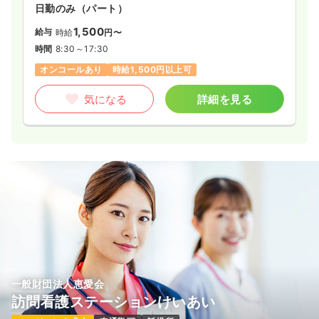
日勤のみ（パート）
1,500
給与
時給
円〜
時間
8:30～17:30
オンコールあり
時給1,500円以上可
気になる
詳細を見る
一般財団法人恵愛会
訪問看護ステーションけいあい