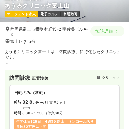
あうるクリニック富士山
エージェント求人
電子カルテ
車通勤可
静岡県富士市横割本町15-2 宇佐美ビルA-
施設詳細
3
富士駅
5分
あうるクリニック富士山は「訪問診療」に特化したクリニック
です。
訪問診療は、具合が悪くなったときにだけ来てもらう通常の往
診とは違い、
訪問診療
クリニック
正看護師
通院が困難な方や退院後のケアが必要な方の「お住まい」に医
師が訪問し、
定期的かつ計画的な医療サービスを提供するものです。
日勤のみ（常勤）
32.0
給与
万円〜
/月
賞与2ヶ月
※一例
時間
8:30～17:30
（休憩60分）
年間休日125日
4週8休以上
オンコールあり
月給32万円以上可