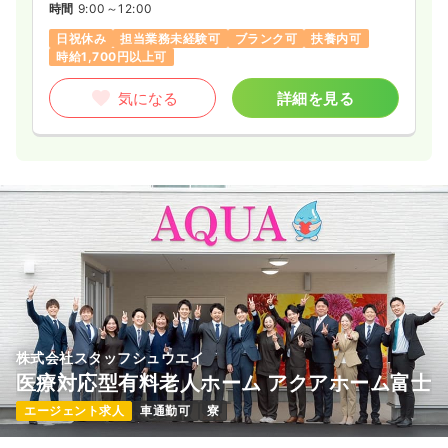
時間
9:00～12:00
日祝休み
担当業務未経験可
ブランク可
扶養内可
時給1,700円以上可
気になる
詳細を見る
株式会社スタッフシュウエイ
医療対応型有料老人ホーム アクアホーム富士
エージェント求人
車通勤可
寮