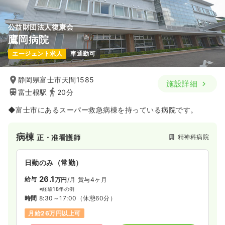
公益財団法人復康会
鷹岡病院
エージェント求人
車通勤可
静岡県富士市天間1585
施設詳細
富士根駅
20分
◆富士市にあるスーパー救急病棟を持っている病院です。
病棟
精神科病院
正・准看護師
日勤のみ（常勤）
26.1
給与
万円
/月
賞与4ヶ月
※経験18年の例
時間
8:30～17:00
（休憩60分）
月給26万円以上可