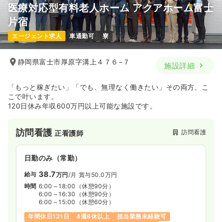
医療対応型有料老人ホーム アクアホーム富士
片宿
エージェント求人
車通勤可
寮
静岡県富士市厚原字溝上４７６−７
施設詳細
「もっと稼ぎたい」「でも、無理なく働きたい」その両方、こ
こで叶います。
120日休み年収600万円以上可能な施設です。
訪問看護
訪問看護
正看護師
日勤のみ（常勤）
38.7
給与
万円
/月
賞与50.0万円
時間
6:00～18:00
（休憩90分）
6:00～16:30
（休憩90分）
6:00～15:00
（休憩60分）
年間休日121日
4週8休以上
担当業務未経験可