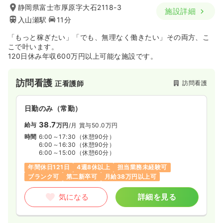
静岡県富士市厚原字大石2118-3
施設詳細
入山瀬駅
11分
「もっと稼ぎたい」「でも、無理なく働きたい」その両方、こ
こで叶います。
120日休み年収600万円以上可能な施設です。
訪問看護
訪問看護
正看護師
日勤のみ（常勤）
38.7
給与
万円
/月
賞与50.0万円
時間
6:00～17:30
（休憩90分）
6:00～16:30
（休憩90分）
6:00～15:00
（休憩60分）
年間休日121日
4週8休以上
担当業務未経験可
ブランク可
第二新卒可
月給38万円以上可
気になる
詳細を見る