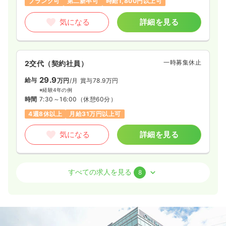
ブランク可
第二新卒可
時給1,800円以上可
気になる
詳細を見る
一時募集休止
2交代（契約社員）
29.9
給与
万円
/月
賞与78.9万円
※経験4年の例
時間
7:30～16:00
（休憩60分）
4週8休以上
月給31万円以上可
気になる
詳細を見る
外来
一般病院
正看護師
すべての求人を見る
8
日勤のみ（パート）
1,350〜1,800
給与
時給
円
時間
8:30～17:00
（休憩60分）