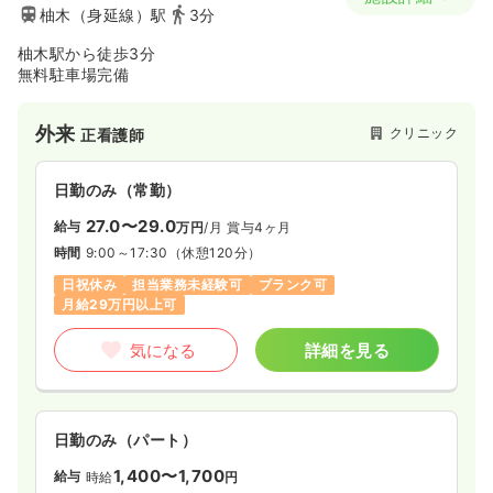
柚木（身延線）駅
3分
柚木駅から徒歩3分
無料駐車場完備
外来
クリニック
正看護師
日勤のみ（常勤）
27.0〜29.0
給与
万円
/月
賞与4ヶ月
時間
9:00～17:30
（休憩120分）
日祝休み
担当業務未経験可
ブランク可
月給29万円以上可
気になる
詳細を見る
日勤のみ（パート）
1,400〜1,700
給与
時給
円