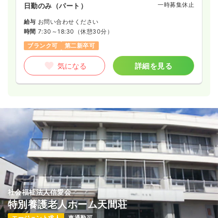
一時募集休止
日勤のみ（パート）
1,350〜1,800
給与
時給
円
給与
お問い合わせください
時間
8:30～17:00
（休憩60分）
時間
7:30～18:30
（休憩30分）
日祝休み
時給1,800円以上可
ブランク可
第二新卒可
気になる
詳細を見る
気になる
詳細を見る
透析
一般病院
正看護師
一時募集休止
日勤のみ（常勤）
21.0〜35.0
給与
万円
/月
賞与3回
※一例
時間
7:00～19:00
（休憩60分）
年間休日120日
4週8休以上
月給35万円以上可
気になる
詳細を見る
社会福祉法人信愛会
特別養護老人ホーム天間荘
エージェント求人
車通勤可