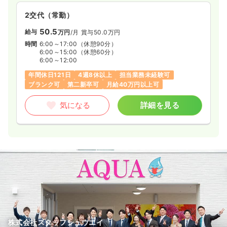
2交代（常勤）
50.5
給与
万円
/月
賞与50.0万円
時間
6:00～17:00
（休憩90分）
6:00～15:00
（休憩60分）
6:00～12:00
年間休日121日
4週8休以上
担当業務未経験可
ブランク可
第二新卒可
月給40万円以上可
気になる
詳細を見る
株式会社スタッフシュウエイ