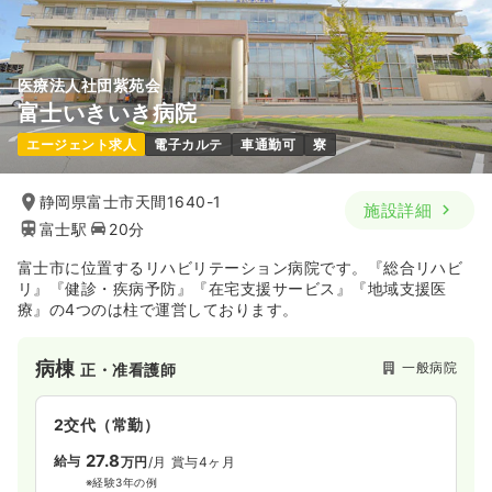
医療法人社団紫苑会
富士いきいき病院
エージェント求人
電子カルテ
車通勤可
寮
静岡県富士市天間1640-1
施設詳細
富士駅
20分
富士市に位置するリハビリテーション病院です。『総合リハビ
リ』『健診・疾病予防』『在宅支援サービス』『地域支援医
療』の4つのは柱で運営しております。
病棟
一般病院
正・准看護師
2交代（常勤）
27.8
給与
万円
/月
賞与4ヶ月
※経験3年の例