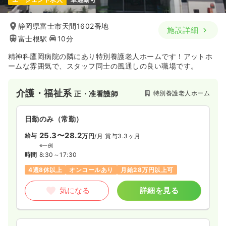
一時募集休止
日勤のみ（パート）
給与
お問い合わせください
静岡県富士市天間1602番地
施設詳細
時間
14:00～22:30
富士根駅
10分
気になる
詳細を見る
精神科鷹岡病院の隣にあり特別養護老人ホームです！アットホ
ームな雰囲気で、スタッフ同士の風通しの良い職場です。
内視鏡
一般病院
正・准看護師
介護・福祉系
特別養護老人ホーム
正・准看護師
一時募集休止
日勤のみ（常勤）
日勤のみ（常勤）
給与
お問い合わせください
25.3〜28.2
給与
万円
/月
賞与3.3ヶ月
時間
8:30～17:00
（休憩60分）
※一例
時間
8:30～17:30
日祝休み
年間休日120日
オンコールあり
4週8休以上
オンコールあり
月給28万円以上可
気になる
詳細を見る
気になる
詳細を見る