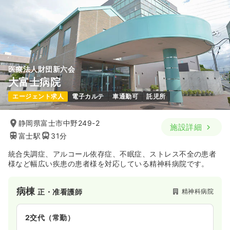
担当業務未経験可
ブランク可
時給1,800円以上可
気になる
詳細を見る
医療法人財団新六会
一時募集休止
日勤のみ（常勤）
大富士病院
21.0〜35.0
給与
万円
/月
賞与3回
エージェント求人
電子カルテ
車通勤可
託児所
※一例
時間
8:00～16:30
（休憩60分）
静岡県富士市中野249-2
施設詳細
4週8休以上
担当業務未経験可
ブランク可
富士駅
31分
月給35万円以上可
統合失調症、アルコール依存症、不眠症、ストレス不全の患者
気になる
詳細を見る
様など幅広い疾患の患者様を対応している精神科病院です。
病棟
精神科病院
正・准看護師
一時募集休止
2交代（常勤）
29.9
給与
万円
/月
賞与76.7万円
2交代（常勤）
※経験21年の例