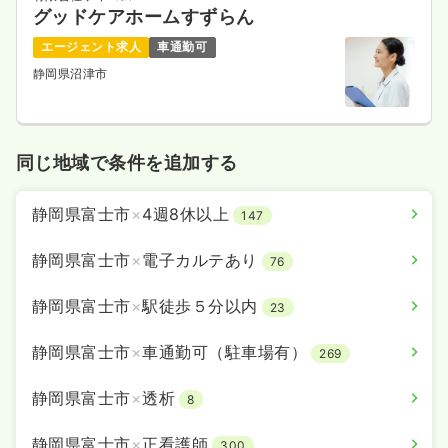
一時募集休止
グッドケアホームすずらん
日勤のみ（常勤）
エージェント求人
車通勤可
給与
お問い合わせください
時間
8:30～17:00
（休憩60分）
静岡県沼津市
日祝休み
年間休日120日
オンコールあり
気になる
詳細を見る
同じ地域で条件を追加する
静岡県富士市
×
4週8休以上
147
静岡県富士市
×
電子カルテあり
76
静岡県富士市
×
駅徒歩５分以内
23
静岡県富士市
×
車通勤可（駐車場有）
269
静岡県富士市
×
透析
8
静岡県富士市
×
正看護師
300