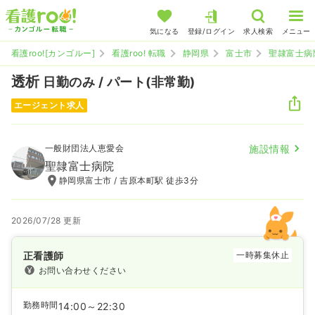
気になる
登録/ログイン
求人検索
メニュー
看護roo![カンゴルー]
看護roo! 転職
静岡県
富士市
聖隷富士病
透析
日勤のみ / パート(非常勤)
エージェント求人
一般財団法人恵愛会
施設情報
聖隷富士病院
静岡県富士市 / 吉原本町駅 徒歩3分
2026/07/28 更新
正看護師
一時募集休止
お問い合わせください
勤務時間
14:00～22:30