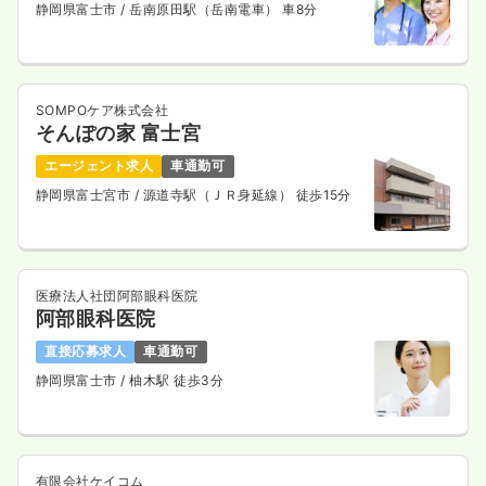
静岡県富士市
/ 岳南原田駅（岳南電車） 車8分
気になる
詳細を見る
SOMPOケア株式会社
そんぽの家 富士宮
透析
一般病院
正看護師
エージェント求人
車通勤可
一時募集休止
日勤のみ（常勤）
静岡県富士宮市
/ 源道寺駅（ＪＲ身延線） 徒歩15分
21.0〜35.0
給与
万円
/月
賞与3回
※一例
時間
7:00～19:00
（休憩60分）
医療法人社団阿部眼科医院
年間休日120日
4週8休以上
月給35万円以上可
阿部眼科医院
気になる
詳細を見る
直接応募求人
車通勤可
静岡県富士市
/ 柚木駅 徒歩3分
内視鏡
一般病院
正・准看護師
有限会社ケイコム