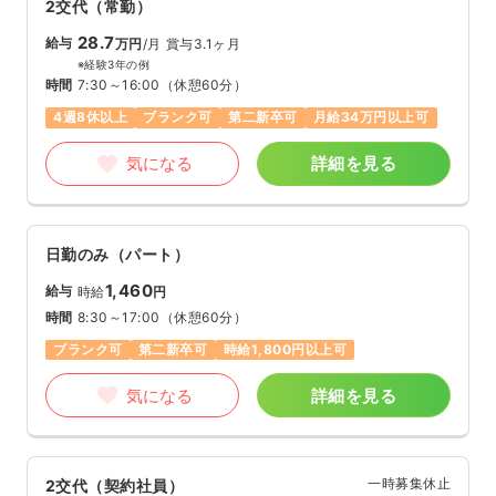
2交代（常勤）
28.7
給与
万円
/月
賞与3.1ヶ月
※経験3年の例
時間
7:30～16:00
（休憩60分）
4週8休以上
ブランク可
第二新卒可
月給34万円以上可
気になる
詳細を見る
日勤のみ（パート）
1,460
給与
時給
円
時間
8:30～17:00
（休憩60分）
ブランク可
第二新卒可
時給1,800円以上可
気になる
詳細を見る
一時募集休止
2交代（契約社員）