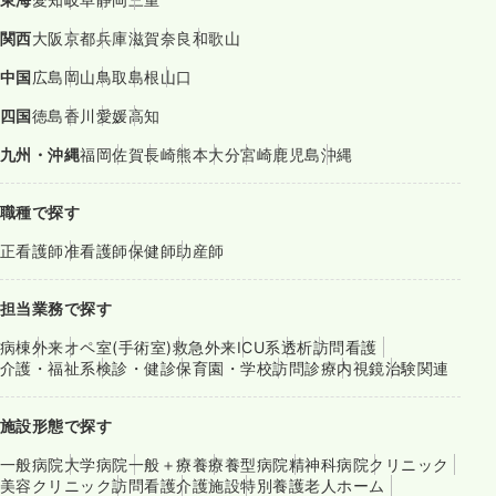
関西
大阪
京都
兵庫
滋賀
奈良
和歌山
中国
広島
岡山
鳥取
島根
山口
四国
徳島
香川
愛媛
高知
九州・沖縄
福岡
佐賀
長崎
熊本
大分
宮崎
鹿児島
沖縄
職種で探す
正看護師
准看護師
保健師
助産師
担当業務で探す
病棟
外来
オペ室(手術室)
救急外来
ICU系
透析
訪問看護
介護・福祉系
検診・健診
保育園・学校
訪問診療
内視鏡
治験関連
施設形態で探す
一般病院
大学病院
一般＋療養
療養型病院
精神科病院
クリニック
美容クリニック
訪問看護
介護施設
特別養護老人ホーム