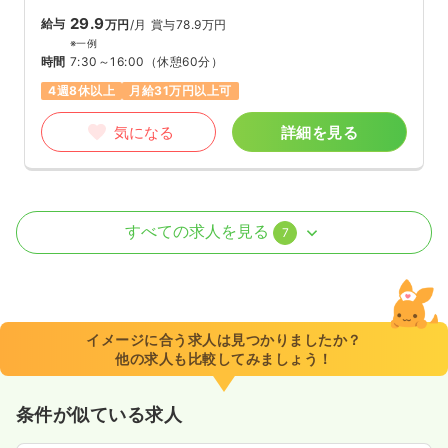
29.9
給与
万円
/月
賞与78.9万円
※一例
時間
7:30～16:00
（休憩60分）
4週8休以上
月給31万円以上可
気になる
詳細を見る
外来
一般病院
正看護師
すべての求人を見る
7
日勤のみ（パート）
1,350〜1,800
給与
時給
円
時間
8:30～17:00
（休憩60分）
イメージに合う求人は見つかりましたか？
他の求人も比較してみましょう！
担当業務未経験可
ブランク可
時給1,800円以上可
気になる
詳細を見る
条件が似ている求人