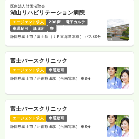
医療法人財団湖聖会
一時募集休止
日勤のみ（常勤）
湖山リハビリテーション病院
21.0〜35.0
給与
万円
/月
賞与3回
エージェント求人
208床
電子カルテ
※一例
車通勤可
託児所
寮
時間
8:00～16:30
（休憩60分）
静岡県富士市
/ 富士駅（ＪＲ東海道本線） バス30分
4週8休以上
担当業務未経験可
ブランク可
月給35万円以上可
富士バースクリニック
気になる
詳細を見る
エージェント求人
車通勤可
静岡県富士市
/ 岳南原田駅（岳南電車） 車8分
一時募集休止
2交代（常勤）
29.9
給与
万円
/月
賞与76.7万円
※経験21年の例
富士バースクリニック
時間
8:00～16:30
（休憩60分）
4週8休以上
担当業務未経験可
ブランク可
エージェント求人
車通勤可
月給29万円以上可
静岡県富士市
/ 岳南原田駅（岳南電車） 車8分
気になる
詳細を見る