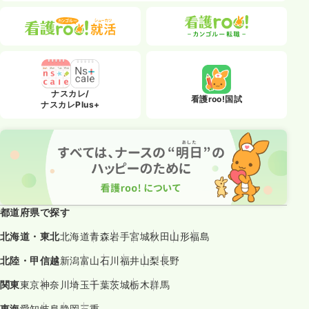
ナスカレ/
看護roo!国試
ナスカレPlus+
都道府県で探す
北海道・東北
北海道
青森
岩手
宮城
秋田
山形
福島
北陸・甲信越
新潟
富山
石川
福井
山梨
長野
関東
東京
神奈川
埼玉
千葉
茨城
栃木
群馬
東海
愛知
岐阜
静岡
三重