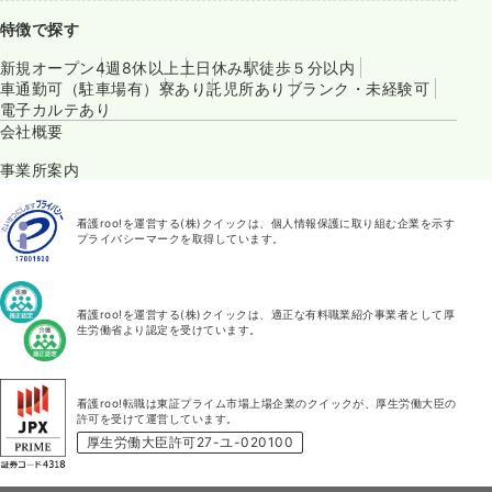
特徴で探す
新規オープン
4週8休以上
土日休み
駅徒歩５分以内
車通勤可（駐車場有）
寮あり
託児所あり
ブランク・未経験可
電子カルテあり
会社概要
事業所案内
看護roo!を運営する(株)クイックは、個人情報保護に取り組む企業を示す
プライバシーマークを取得しています。
看護roo!を運営する(株)クイックは、適正な有料職業紹介事業者として厚
生労働省より認定を受けています。
看護roo!転職は東証プライム市場上場企業のクイックが、厚生労働大臣の
許可を受けて運営しています。
厚生労働大臣許可27-ユ-020100