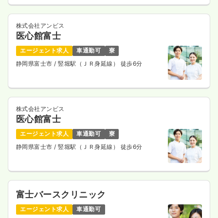
株式会社アンビス
医心館富士
オペ室(手術室)
一般病院
正看護師
エージェント求人
車通勤可
寮
静岡県富士市
/ 竪堀駅（ＪＲ身延線） 徒歩6分
日勤のみ（常勤）
22.8〜30.3
給与
万円
/月
賞与3.1ヶ月
※一例
時間
8:30～17:00
（休憩60分）
株式会社アンビス
日祝休み
年間休日120日
月給30万円以上可
医心館富士
気になる
詳細を見る
エージェント求人
車通勤可
寮
静岡県富士市
/ 竪堀駅（ＪＲ身延線） 徒歩6分
日勤のみ（パート）
1,350〜1,800
給与
時給
円
富士バースクリニック
時間
8:30～17:00
（休憩60分）
エージェント求人
車通勤可
日祝休み
時給1,800円以上可