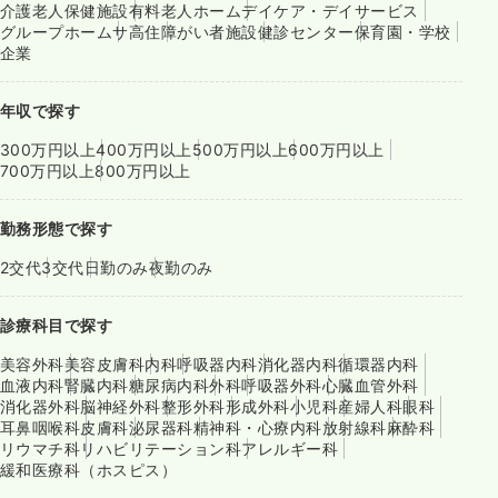
介護老人保健施設
有料老人ホーム
デイケア・デイサービス
グループホーム
サ高住
障がい者施設
健診センター
保育園・学校
企業
年収で探す
300万円以上
400万円以上
500万円以上
600万円以上
700万円以上
800万円以上
勤務形態で探す
2交代
3交代
日勤のみ
夜勤のみ
診療科目で探す
美容外科
美容皮膚科
内科
呼吸器内科
消化器内科
循環器内科
血液内科
腎臓内科
糖尿病内科
外科
呼吸器外科
心臓血管外科
消化器外科
脳神経外科
整形外科
形成外科
小児科
産婦人科
眼科
耳鼻咽喉科
皮膚科
泌尿器科
精神科・心療内科
放射線科
麻酔科
リウマチ科
リハビリテーション科
アレルギー科
緩和医療科（ホスピス）