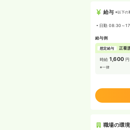
給与
※以下の
日勤
08:30～1
給与例
正看
想定給与
1,600
時給
円
※一律
職場の環