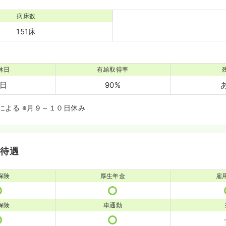
病床数
151床
休日
有給取得率
2日
90%
による ※月９～１０日休み
・待遇
保険
厚生年金
雇
保険
車通勤