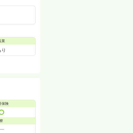
残業
あり
用保険
寮