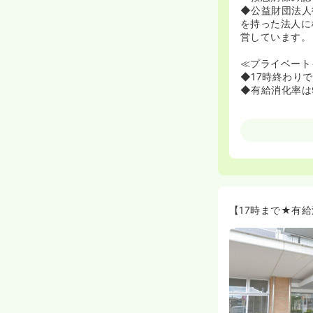
◆公益財団法人
を持った法人に
営しています。
≪プライベート
◆17時終わり
◆有給消化率は
【17時まで★有