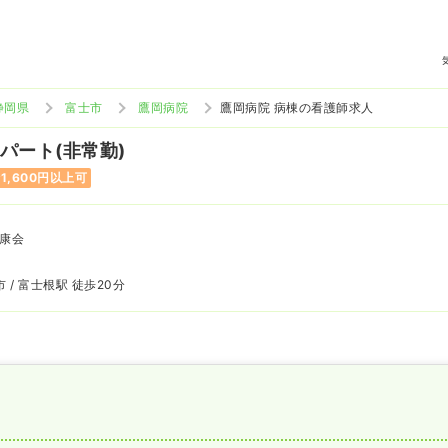
静岡県
富士市
鷹岡病院
鷹岡病院 病棟の看護師求人
 パート(非常勤)
1,600円以上可
康会
 / 富士根駅 徒歩20分