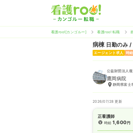
看護roo![カンゴルー]
看護roo! 転職
病棟
日勤のみ /
エージェント求人
時給
公益財団法人復
鷹岡病院
静岡県富士市
2026/07/28 更新
正看護師
1,600
時給
円