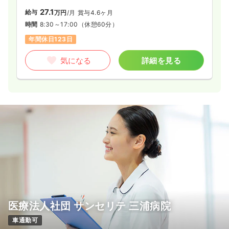
27.1
給与
万円
/月
賞与4.6ヶ月
時間
8:30～17:00
（休憩60分）
年間休日123日
気になる
詳細を見る
医療法人社団 サンセリテ 三浦病院
車通勤可