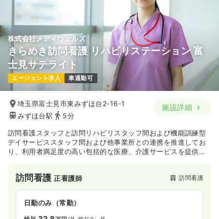
4週8休以上
月給28万円以上可
気になる
詳細を見る
株式会社メディウェルズ
きらめき訪問看護 リハビリステーション 富
オペ室(手術室)
一般病院
正・准看護師
士見サテライト
エージェント求人
車通勤可
日勤のみ（常勤）
26.5
給与
万円
/月
賞与3.7ヶ月
埼玉県富士見市東みずほ台2-16-1
施設詳細
※経験5年の例
みずほ台駅
5分
時間
8:30～17:30
4週8休以上
オンコールあり
ブランク可
第二新卒可
訪問看護スタッフと訪問リハビリスタッフ間および機能訓練型
月給28万円以上可
デイサービススタッフ間および他事業所との連携を推進してお
り、利用者満足度の高い包括的な医療、介護サービスを提供し
ている株式会社が運営している訪問看護ステーションです。
気になる
詳細を見る
訪問看護
訪問看護
正看護師
ICU系
一般病院
正看護師
日勤のみ（常勤）
32.8
給与