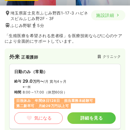
埼玉県富士見市ふじみ野西1-17-3 ハピネ
施設詳細
スビルふじみ野2F・3F
ふじみ野駅
5分
「生殖医療を希望される患者様」を医療技術ならびに心のケア
により全面的にサポートしています。
外来
クリニック
正看護師
日勤のみ（常勤）
29.0
給与
万円〜
/月
賞与4ヶ月
※一例
時間
8:00～17:00
（休憩60分）
日祝休み
年間休日128日
担当業務未経験可
第二新卒可
月給29万円以上可
気になる
詳細を見る