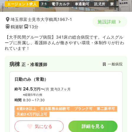
エージェント求人
7:1
電子カルテ
車通勤可
託児所
寮
埼玉県富士見市大字鶴馬1967-1
施設詳細
鶴瀬駅
13分
【大手民間グループ病院】341床の総合病院です。イムスグル
ープに所属し、看護師さんが働きやすい環境・体制作りが行わ
れています！
病棟
一般病院
正・准看護師
日勤のみ（常勤）
24.5
給与
万円〜
/月
賞与3.7ヶ月
※経験5年の例
時間
8:30～17:30
4週8休以上
担当業務未経験可
ブランク可
第二新卒可
月給24万円以上可
気になる
詳細を見る