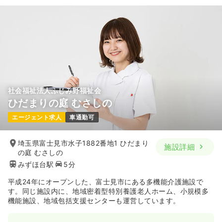
社会福祉法人ふじみ野福祉会
ひだまりの庭 むさしの
エージェント求人
車通勤可
埼玉県富士見市水子1882番地1 ひだまり
施設詳細
の庭 むさしの
みずほ台駅
5分
平成24年にオープンした、富士見市にある多機能介護施設で
す。同じ施設内に、地域密着型特別養護老人ホーム、小規模多
機能施設、地域包括支援センターも運営しています。