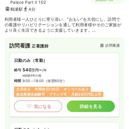
Palace Part II 102
鶴瀬駅
4分
利用者様一人ひとりに寄り添い、”おもい”を大切にし、訪問で
の看護やリハビリテーションを通して利用者様やそのご家族が
より良く生活できるように支援していきます。
訪問看護というと不安や悩む事も多いですが、スタッフ同士ア
ットホームな事業所なのでスタッフ間での相談や共有をしなが
訪問看護
訪問看護
正看護師
ら一つひとつ解決していくことができます。
日勤のみ（常勤）
540
給与
万円〜
/年
※経験4年の例
時間
9:00～18:00
（休憩60分）
土日休み
年間休日120日
オンコールあり
担当業務未経験可
ブランク可
月給28万円以上可
気になる
詳細を見る