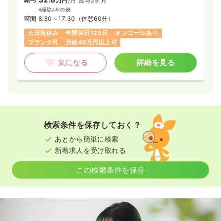
2交代（常勤）
万円
/月
賞与2ヶ月
※経験4年の例
30.5
給与
万円
/月
賞与3.7ヶ月
時間
8:30～17:30
（休憩60分）
※経験5年の例
土日祝休み
年間休日125日
オンコールあり
時間
8:30～17:30
ブランク可
月給40万円以上可
4週8休以上
ブランク可
第二新卒可
月給32万円以上可
気になる
詳細を見る
気になる
詳細を見る
救急外来
一般病院
正看護師
検索条件を保存しておく？
2交代（常勤）
あとから簡単に検索
新着求人を受け取れる
30.5
給与
万円
/月
賞与3.7ヶ月
※経験4年の例
この検索条件を保存
時間
8:30～17:30
4週8休以上
ブランク可
第二新卒可
月給32万円以上可
気になる
詳細を見る