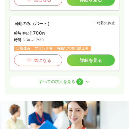
一時募集休止
日勤のみ（パート）
1,700
給与
時給
円
時間
8:30～17:30
日祝休み
ブランク可
時給1,700円以上可
気になる
詳細を見る
病棟
一般病院
正看護師
すべての求人を見る
2
一時募集休止
日勤のみ（常勤）
30.0
給与
万円
/月
賞与2回
※経験10年の例
時間
8:30～17:30
（休憩60分）
4週8休以上
ブランク可
第二新卒可
月給31万円以上可