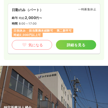
一時募集休止
日勤のみ（パート）
2,000
給与
時給
円〜
時間
8:00～17:00
日祝休み
担当業務未経験可
第二新卒可
時給2,000円以上可
気になる
詳細を見る
特定医療法人橘会