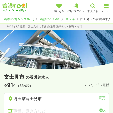
気になる
登録/ログイン
求人検索
メニュー
看護roo![カンゴルー]
看護roo! 転職
埼玉県
富士見市の看護師求人
【2026年8月最新】富士見市の看護師/准看護師求人・転職・給料
富士見市
の看護師求人
91
2026/08/07
更新
全
件（58施設）
変更
埼玉県富士見市
選択
職種、働き方など