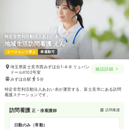
病棟
一般病院
助産師
一時募集休止
2交代（常勤）
特定非営利活動法人あおい糸
34.4
給与
万円〜
/月
賞与80.7万円〜
地域生活訪問看護 えん
※経験4年の例
エージェント求人
車通勤可
時間
8:30～17:30
4週8休以上
オンコールあり
担当業務未経験可
ブランク可
月給34万円以上可
埼玉県富士見市西みずほ台1-4-8 リュバン
施設詳細
ドールⅡ102号室
気になる
詳細を見る
みずほ台駅
5分
特定非営利活動法人あおい糸が運営する、富士見市にある訪問
看護ステーションです。
外来
一般病院
正看護師
訪問看護
訪問看護
正・准看護師
一時募集休止
日勤のみ（常勤）
23.6
給与
万円
/月
賞与3.7ヶ月
日勤のみ（常勤）
※経験5年の例