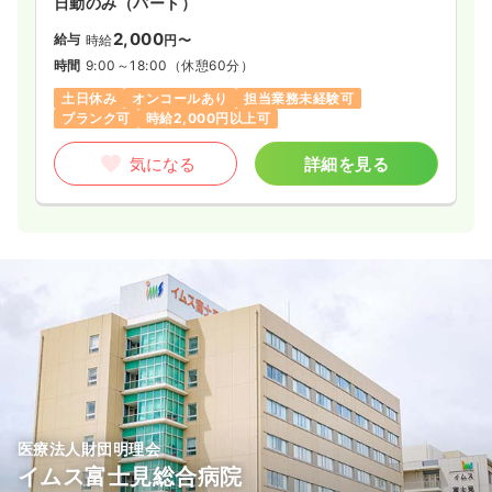
日勤のみ（パート）
2,000
給与
時給
円〜
時間
9:00～18:00
（休憩60分）
土日休み
オンコールあり
担当業務未経験可
ブランク可
時給2,000円以上可
気になる
詳細を見る
医療法人財団明理会
イムス富士見総合病院