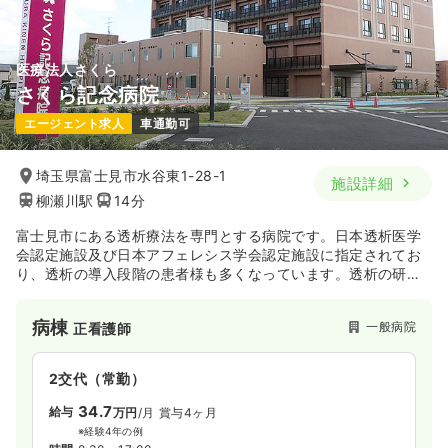
気になる
詳細を見る
医療法人さくら
介護・福祉系
特別養護老人ホーム
正看護師
さくら記念病院
エージェント求人
車通勤可
一時募集休止
日勤のみ（常勤）
31.5
給与
万円
/月
賞与2回
埼玉県富士見市水谷東1-28-1
施設詳細
※経験15年の例
柳瀬川駅
14分
時間
8:45～17:45
オンコールあり
担当業務未経験可
月給32万円以上可
富士見市にある透析療法を専門とする病院です。日本透析医学
会認定施設及び日本アフェレシス学会認定施設に指定されてお
り、透析の導入段階の患者様も多くなっています。透析の研修
気になる
詳細を見る
センターにもなっているので、透析に関して専門性を磨くこと
ができます。
病棟
一般病院
正看護師
2交代（常勤）
34.7
給与
万円
/月
賞与4ヶ月
※経験4年の例