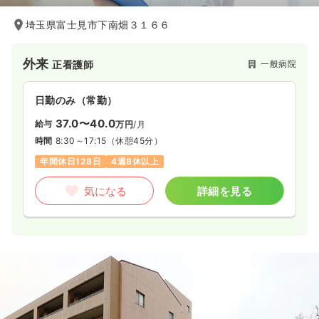
埼玉県富士見市下南畑３１６６
外来
一般病院
正看護師
日勤のみ（常勤）
37.0〜40.0
給与
万円
/月
時間
8:30～17:15
（休憩45分）
年間休日128日
4週8休以上
気になる
詳細を見る