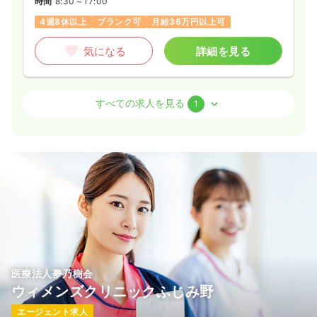
時間
8:30～17:00
4週8休以上
ブランク可
月給36万円以上可
気になる
詳細を見る
透析
一般病院
正看護師
すべての求人を見る
1
一時募集休止
2交代（常勤）
33.8
給与
万円
/月
賞与4ヶ月
※経験5年の例
時間
8:30～17:00
日曜休み
ブランク可
月給33万円以上可
気になる
詳細を見る
医療法人夢乃樹会
ウィメンズクリニックふじみ野
エージェント求人