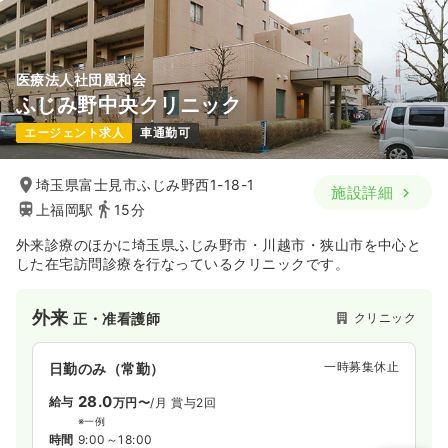
医療法人社団凰和会
ふじみ野中央クリニック
エージェント求人
車通勤可
埼玉県富士見市ふじみ野西1-18-1
施設詳細
上福岡駅
15分
外来診療のほかに埼玉県ふじみ野市・川越市・狭山市を中心と
した在宅訪問診療を行なっているクリニックです。
外来
クリニック
正・准看護師
一時募集休止
日勤のみ（常勤）
28.0
給与
万円〜
/月
賞与2回
※一例
時間
9:00～18:00