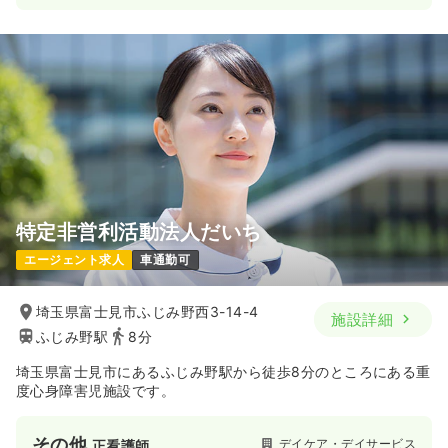
特定非営利活動法人だいち
エージェント求人
車通勤可
埼玉県富士見市ふじみ野西3-14-4
施設詳細
ふじみ野駅
8分
埼玉県富士見市にあるふじみ野駅から徒歩8分のところにある重
度心身障害児施設です。
その他
デイケア・デイサービス
正看護師