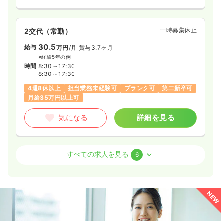
一時募集休止
2交代（常勤）
30.5
給与
万円
/月
賞与3.7ヶ月
※経験5年の例
時間
8:30～17:30
8:30～17:30
4週8休以上
担当業務未経験可
ブランク可
第二新卒可
月給35万円以上可
気になる
詳細を見る
透析
一般病院
正看護師
すべての求人を見る
6
日勤のみ（常勤）
26.5
給与
万円
/月
賞与3.7ヶ月
NEW
※経験5年の例
時間
8:00～17:00