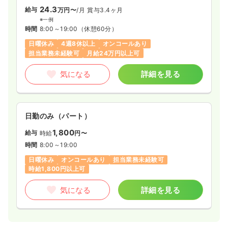
時間
8:30～17:30
24.3
給与
万円〜
/月
賞与3.4ヶ月
※一例
4週8休以上
ブランク可
月給25万円以上可
時間
8:00～19:00
（休憩60分）
気になる
詳細を見る
日曜休み
4週8休以上
オンコールあり
担当業務未経験可
月給24万円以上可
気になる
詳細を見る
日勤のみ（パート）
1,800
給与
時給
円〜
時間
8:00～19:00
日曜休み
オンコールあり
担当業務未経験可
時給1,800円以上可
気になる
詳細を見る