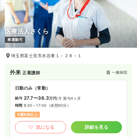
気になる
詳細を見る
医療法人さくら
一時募集休止
2交代（常勤）
車通勤可
33.5
給与
万円
/月
賞与65.8万円
※経験5年の例
埼玉県富士見市水谷東１－２８－１
時間
8:30～17:30
（休憩60分）
4週8休以上
ブランク可
第二新卒可
外来
一般病院
正看護師
月給38万円以上可
気になる
詳細を見る
日勤のみ（常勤）
27.7〜36.3
給与
万円
/月
賞与4ヶ月
時間
8:30～17:00
（休憩60分）
4週8休以上
気になる
詳細を見る