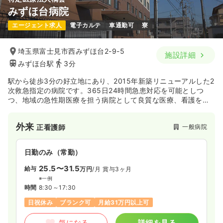
みずほ台病院
エージェント求人
電子カルテ
車通勤可
寮
埼玉県富士見市西みずほ台2-9-5
施設詳細
みずほ台駅
3分
駅から徒歩3分の好立地にあり、2015年新築リニューアルした2
次救急指定の病院です。365日24時間急患対応を可能としつ
つ、地域の急性期医療を担う病院として良質な医療、看護を提
供し、患者さま目線にたった思いやりのある診療で地域に貢献
しております。
外来
一般病院
正看護師
日勤のみ（常勤）
25.5〜31.5
給与
万円
/月
賞与3ヶ月
※一例
時間
8:30～17:30
日祝休み
ブランク可
月給31万円以上可
気になる
詳細を見る