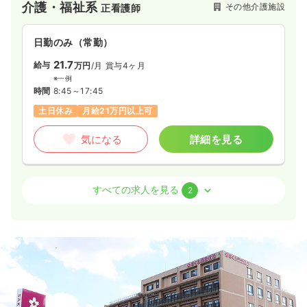
介護・福祉系
その他介護施設
正看護師
日勤のみ（常勤）
21.7
給与
万円
/月
賞与4ヶ月
※一例
時間
8:45～17:45
土日休み
月給21万円以上可
気になる
詳細を見る
介護・福祉系
その他介護施設
保健師
すべての求人を見る
2
日勤のみ（常勤）
19.6〜32.6
給与
万円
/月
賞与4ヶ月
※一例
時間
8:45～17:45
（休憩60分）
月給32万円以上可