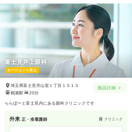
富士見井上眼科
エージェント求人
埼玉県富士見市山室１丁目１３１３
施設詳細
鶴瀬駅
20分
ららぽーと富士見内にある眼科クリニックです
外来
クリニック
正・准看護師