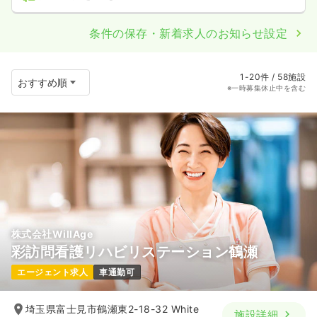
条件の保存・新着求人のお知らせ設定
1-20件 / 58施設
※一時募集休止中を含む
株式会社WillAge
彩訪問看護リハビリステーション鶴瀬
エージェント求人
車通勤可
埼玉県富士見市鶴瀬東2-18-32 White
施設詳細