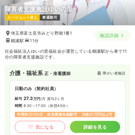
障害者支援施設ゆいの里
エージェント求人
車通勤可
埼玉県富士見市みどり野南1番1
施設詳細
鶴瀬駅
11分
社会福祉法人ゆいの里福祉会が運営している鶴瀬駅から車で11
分の障害者支援施設です。
介護・福祉系
障がい者施設
正・准看護師
日勤のみ（契約社員）
27.3
給与
万円
/月
賞与2ヶ月
時間
8:30～17:00
（休憩45分）
年間休日125日
担当業務未経験可
月給27万円以上可
気になる
詳細を見る