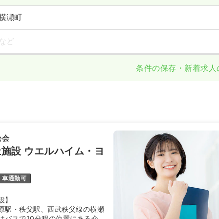
横瀬町
など
条件の保存・新着求人
舩会
施設 ウエルハイム・ヨ
車通勤可
設】
原駅・秩父駅、西武秩父線の横瀬
はバスで10分程の位置にある介護