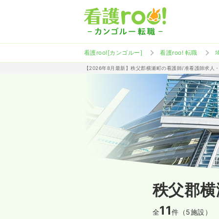
看護roo![カンゴルー]
看護roo! 転職
【2026年8月最新】秩父郡横瀬町の看護師/准看護師求人
秩父郡横
11
全
件（5施設）