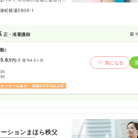
。平成6年に開設し、施設は、
町横瀬5806-1
根拠ある介護」の実践を基軸に明
提供を心がけてきました。周辺に
秩父消防署東分署や高谷山金昌寺
あります。
系
正・准看護師
勤）
5.6
万円
/月
賞与4.5ヶ月
気になる
:30
:30
オンコールあり
月給25万円以上可
テーションまほら秩父