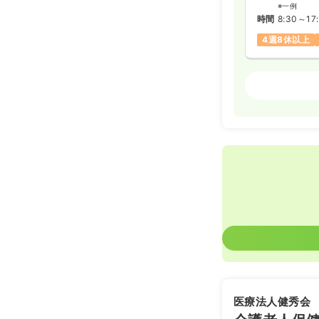
※一例
時間
8:30～17
4週8休以上
介護・福祉
日勤のみ（常
22.0〜2
給与
※一例
時間
8:30～17
4週8休以上
医療法人健秀会