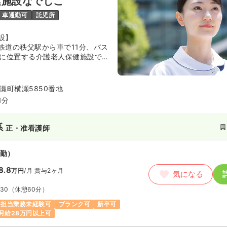
健施設なでしこ
車通勤可
託児所
設】
鉄道の秩父駅から車で11分、バス
所に位置する介護老人保健施設で
月1日に開設して以来、荒舩医院
・呼吸器科・リハビリテーション
療・福祉の複合ケアを目標として
瀬町横瀬5850番地
1分
壮大な武甲山が見え、閑静な大自
季の変化が施設内からも楽しむこ
系
正・准看護師
勤）
8.8
万円
/月
賞与2ヶ月
気になる
:30
（休憩60分）
担当業務未経験可
ブランク可
新卒可
月給28万円以上可