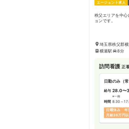
エージェント求人
秩父エリアを中心
ョンです。
埼玉県秩父郡横
横瀬駅
8分
訪問看護
正
日勤のみ（常
28.0〜3
給与
※一例
時間
8:30～17
日曜休み
年
月給36万円