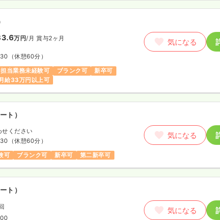
）
3.6
万円
/月
賞与2ヶ月
気になる
:30
（休憩60分）
担当業務未経験可
ブランク可
新卒可
月給33万円以上可
ート）
わせください
気になる
:30
（休憩60分）
験可
ブランク可
新卒可
第二新卒可
ート）
/回
気になる
:00