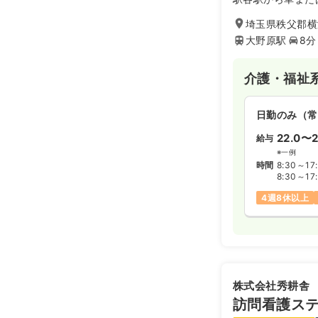
老人福祉施設です
埼玉県秩父郡横瀬
「利用者本位」「
るい介護サービス
大野原駅
8分
は秩父消防本部 
や八坂神社などが
介護・福祉
日勤のみ（常
22.0〜2
給与
※一例
時間
8:30～17
8:30～17
4週8休以上
株式会社秀耕舎
訪問看護ス