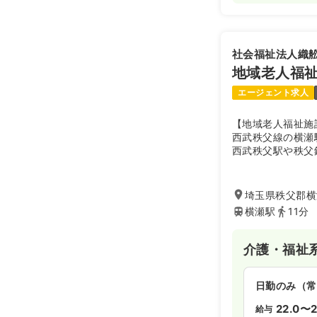
社会福祉法人織
地域老人福祉
エージェント求人
【地域老人福祉施
西武秩父線の横瀬
西武秩父駅や秩父
の位置にある地域
設し、施設は、「
実践を基軸に明る
埼玉県秩父郡横瀬
ました。周辺には
横瀬駅
11分
ートや横瀬町役場
介護・福祉
日勤のみ（常
22.0〜2
給与