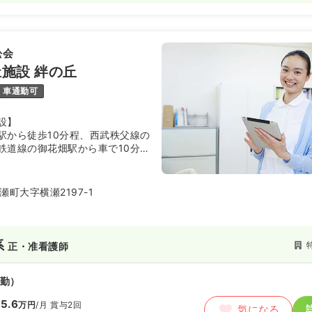
舩会
施設 絆の丘
車通勤可
設】
駅から徒歩10分程、西武秩父線の
鉄道線の御花畑駅から車で10分程
老人福祉施設です。平成6年に開
利用者本位」「根拠ある介護」の
い介護サービス提供を心がけてき
町大字横瀬2197-1
横瀬町 歴史民俗資料館や焼肉デ
などがあります。
系
正・准看護師
勤）
5.6
万円
/月
賞与2回
気になる