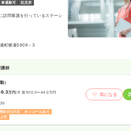
車通勤可
託児所
に訪問看護を行っているステーシ
瀬町横瀬5909－3
看護師
勤）
6.3
万円
/月
賞与10.0〜44.0万円
気になる
:30
間休日121日
オンコールあり
以上可