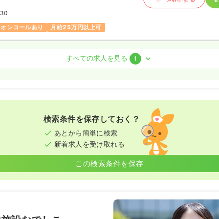
:30
オンコールあり
月給25万円以上可
系
デイ
正・准看護師
すべての求人を見る
1
勤）
5.6
万円
/月
賞与2回
気になる
:30
検索条件を保存しておく？
月給25万円以上可
あとから簡単に検索
新着求人を受け取れる
この検索条件を保存