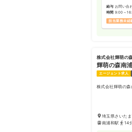
給与
お問い合
時間
9:00～16
担当業務未経
株式会社輝萌の
輝萌の森南
エージェント求人
株式会社輝萌の森
埼玉県さいたま市
南浦和駅
14