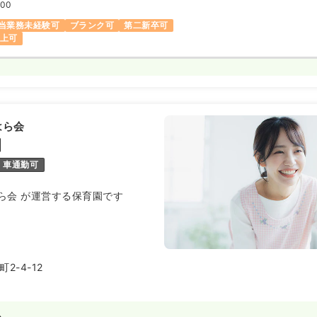
:00
当業務未経験可
ブランク可
第二新卒可
以上可
はら会
園
車通勤可
ら会 が運営する保育園です
2-4-12