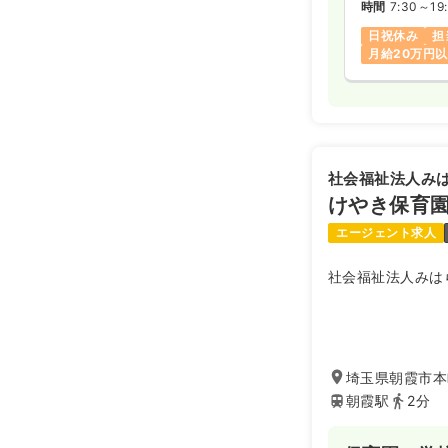
時間
7:30～19
日祝休み
担
月給20万円
社会福祉法人み
けやき保育
エージェント求人
社会福祉法人みは
埼玉県朝霞市本町
朝霞駅
2分