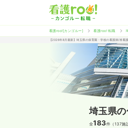
看護roo![カンゴルー]
看護roo! 転職
【2026年8月最新】埼玉県の保育園・学校の看護師/准看
埼玉県の
183
全
件（137施