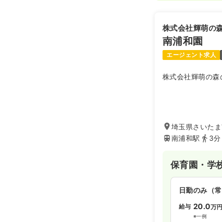
株式会社輝萌の
南浦和園
エージェント求人
株式会社輝萌の森
埼玉県さいたま市
南浦和駅
3分
保育園・学
日勤のみ（常
20.0
給与
万
※一例