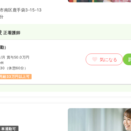
受け入れる保育園のモデル法人と
から行政と一体となって保育園の運
南区鹿手袋3-15-13
。
8分
校
正看護師
勤）
円
/月
賞与50.0万円
気になる
の例
:30
（休憩60分）
月給33万円以上可
車通勤可