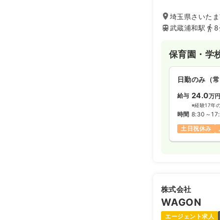
の医療的ケア児を
して、2020年
埼玉県さいたま市
営をしております
武蔵浦和駅
保育園・学
日勤のみ（常
24.0
給与
万
※経験17年
時間
8:30～17
土日祝休み
株式会社
WAGON
エージェント求人