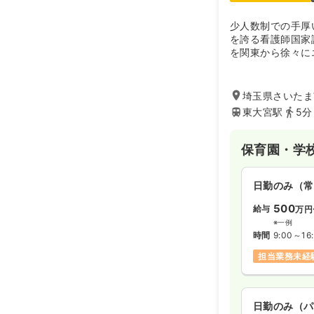
少人数制での手厚
を誇る看護師国家
を関東から徐々に
です。
埼玉県さいたま市
東大宮駅
5分
保育園・学
日勤のみ（常
500
給与
万円
※一例
時間
9:00～16
担当業務未経
日勤のみ（パ