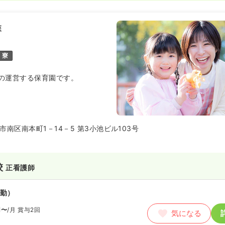
森
寮
の運営する保育園です。
南区南本町1－14－5 第3小池ビル103号
校
正看護師
勤）
円〜
/月
賞与2回
気になる