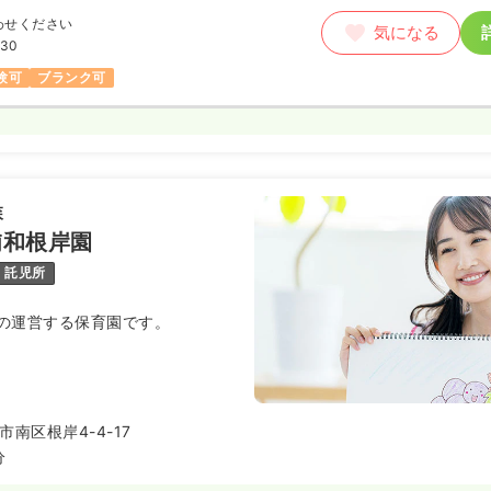
わせください
気になる
:30
験可
ブランク可
森
浦和根岸園
託児所
の運営する保育園です。
南区根岸4-4-17
分