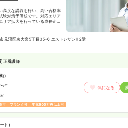
い高度な講義を行い、高い合格率
試験対策予備校です。対応エリア
エリア拡大を行っている成長企業
見沼区東大宮5丁目35-6 エストレザンⅡ 2階
校
正看護師
勤）
〜
/年
気になる
:30
験可
ブランク可
年収500万円以上可
ート）