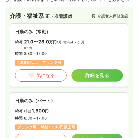
る高齢者や、痴呆性の高齢者に対して、リハビリテーション、
25.2
給与
万円
/月
賞与3.4ヶ月
24時間体制の看護や介護等の医療を提供し、家庭へ復帰できる
※経験4年の例
介護・福祉系
介護老人保健施設
正・准看護師
ように支援しています♪
時間
8:30～17:30
（休憩60分）
日祝休み
年間休日120日
4週8休以上
日勤のみ（常勤）
担当業務未経験可
ブランク可
第二新卒可
月給25万円以上可
21.0〜28.0
給与
万円
/月
賞与4.7ヶ月
※一例
気になる
詳細を見る
時間
8:30～17:00
4週8休以上
ブランク可
その他
一般＋療養
保健師
気になる
詳細を見る
日勤のみ（常勤）
25.0
給与
万円〜
/月
賞与2回
日勤のみ（パート）
※一例
時間
8:30～17:30
（休憩60分）
1,500
給与
時給
円
年間休日120日
4週8休以上
担当業務未経験可
時間
8:30～17:00
ブランク可
第二新卒可
月給25万円以上可
ブランク可
時給1,500円以上可
気になる
詳細を見る