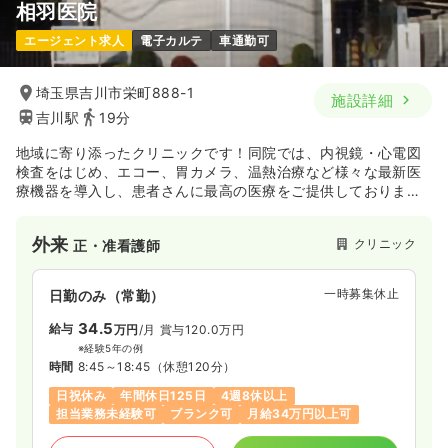
相羽医院
エージェント求人
電子カルテ
車通勤可
埼玉県吉川市栄町888-1
施設詳細
吉川駅
19分
地域に寄り添ったクリニックです！同院では、内視鏡・心電図
検査をはじめ、エコー、胃カメラ、温熱治療など様々な最新医
療機器を導入し、患者さんに最高の医療をご提供しておりま
す！また、ご高齢で通院が困難な方のために往診するなど、常
に患者様の立場に立った医療活動を行っています♪
外来
クリニック
正・准看護師
一時募集休止
日勤のみ（常勤）
34.5
給与
万円
/月
賞与120.0万円
※経験5年の例
時間
8:45～18:45
（休憩120分）
日祝休み
年間休日125日
4週8休以上
担当業務未経験可
ブランク可
月給34万円以上可