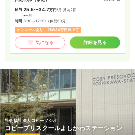
25.5〜34.7
給与
万円
/月
賞与2回
※一例
時間
8:30～17:30
（休憩60分）
オンコールあり
月給34万円以上可
気になる
詳細を見る
社会福祉法人コビーソシオ
コビープリスクールよしかわステーション