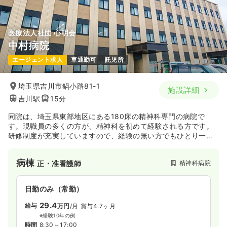
医療法人社団 心明会
中村病院
エージェント求人
車通勤可
託児所
埼玉県吉川市鍋小路81-1
施設詳細
吉川駅
15分
同院は、埼玉県東部地区にある180床の精神科専門の病院で
す。現職員の多くの方が、精神科を初めて経験される方です。
研修制度が充実していますので、経験の無い方でもひとり一人
に寄り添う看護を目指して技術を高めていくことが可能です。
作業療法士などといった他職種間と連携して生活能力の向上へ
病棟
精神科病院
正・准看護師
の支援をしております。
日勤のみ（常勤）
29.4
給与
万円
/月
賞与4.7ヶ月
※経験10年の例
時間
8:30～17:00