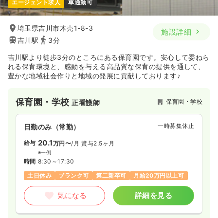
エージェント求人
車通勤可
埼玉県吉川市木売1-8-3
施設詳細
吉川駅
3分
吉川駅より徒歩3分のところにある保育園です。安心して委ねら
れる保育環境と、感動を与える高品質な保育の提供を通して、
豊かな地域社会作りと地域の発展に貢献しております♪
保育園・学校
保育園・学校
正看護師
一時募集休止
日勤のみ（常勤）
20.1
給与
万円〜
/月
賞与2.5ヶ月
※一例
時間
8:30～17:30
土日休み
ブランク可
第二新卒可
月給20万円以上可
気になる
詳細を見る