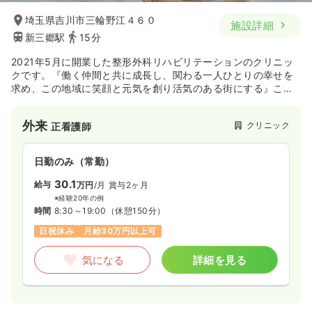
埼玉県吉川市三輪野江４６０
施設詳細
新三郷駅
15分
2021年5月に開業した整形外科リハビリテーションのクリニッ
クです。『働く仲間と共に成長し、関わる一人ひとりの幸せを
求め、この地域に笑顔と元気を創り活気のある街にする』こと
を大切に診療を行っています。
外来
クリニック
正看護師
日勤のみ（常勤）
30.1
給与
万円
/月
賞与2ヶ月
※経験20年の例
時間
8:30～19:00
（休憩150分）
日祝休み
月給30万円以上可
気になる
詳細を見る