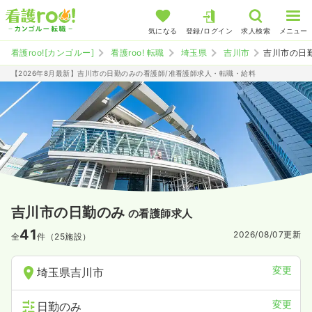
気になる
登録/ログイン
求人検索
メニュー
看護roo![カンゴルー]
看護roo! 転職
埼玉県
吉川市
吉川市の日
【2026年8月最新】吉川市の日勤のみの看護師/准看護師求人・転職・給料
吉川市の日勤のみ
の看護師求人
41
2026/08/07
更新
全
件（25施設）
変更
埼玉県吉川市
変更
日勤のみ