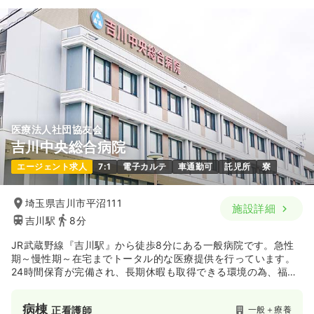
医療法人社団協友会
吉川中央総合病院
エージェント求人
7:1
電子カルテ
車通勤可
託児所
寮
埼玉県吉川市平沼111
施設詳細
吉川駅
8分
JR武蔵野線『吉川駅』から徒歩8分にある一般病院です。急性
期～慢性期～在宅までトータル的な医療提供を行っています。
24時間保育が完備され、長期休暇も取得できる環境の為、福利
厚生が大変充実していて家庭をお持ちの方でも働き易い環境で
す。
病棟
一般＋療養
正看護師