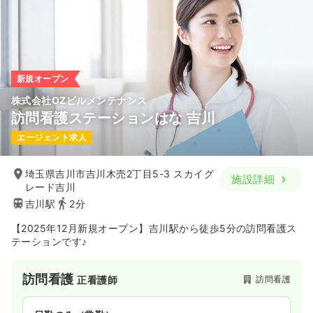
時間
8:30～17:00
土日祝休み
月給24万円以上可
気になる
詳細を見る
新規オープン
株式会社OZビルメンテナンス
訪問看護ステーションはな 吉川
エージェント求人
埼玉県吉川市吉川木売2丁目5-3 スカイグ
施設詳細
レード吉川
吉川駅
2分
【2025年12月新規オープン】吉川駅から徒歩5分の訪問看護ス
テーションです♪
訪問看護
訪問看護
正看護師