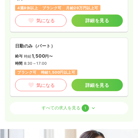
4週8休以上
ブランク可
月給29万円以上可
気になる
詳細を見る
日勤のみ（パート）
1,500
給与
時給
円〜
時間
8:30～17:00
ブランク可
時給1,500円以上可
気になる
詳細を見る
訪問看護
精神科病院
正・准看護師
すべての求人を見る
1
一時募集休止
日勤のみ（常勤）
24.0
給与
万円〜
/月
賞与2回
※経験3年の例