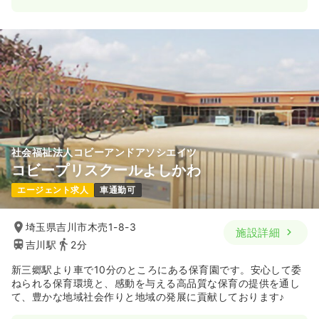
社会福祉法人コビーアンドアソシエイツ
コビープリスクールよしかわ
エージェント求人
車通勤可
埼玉県吉川市木売1-8-3
施設詳細
吉川駅
2分
新三郷駅より車で10分のところにある保育園です。安心して委
ねられる保育環境と、感動を与える高品質な保育の提供を通し
て、豊かな地域社会作りと地域の発展に貢献しております♪