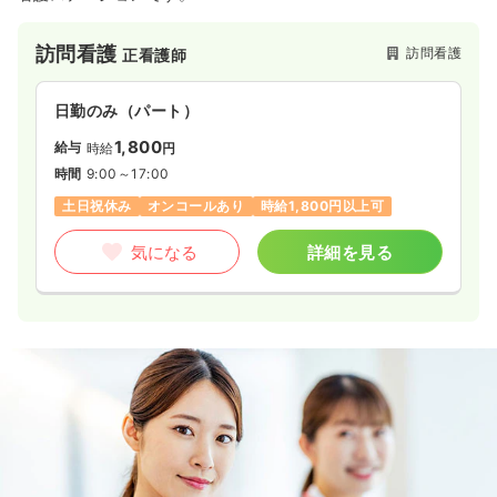
訪問看護
訪問看護
正看護師
日勤のみ（パート）
1,800
給与
時給
円
時間
9:00～17:00
土日祝休み
オンコールあり
時給1,800円以上可
気になる
詳細を見る