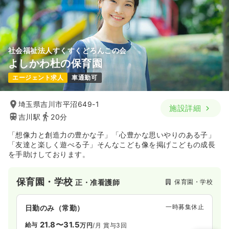
社会福祉法人すくすくどろんこの会
よしかわ杜の保育園
エージェント求人
車通勤可
埼玉県吉川市平沼649-1
施設詳細
吉川駅
20分
「想像力と創造力の豊かな子」「心豊かな思いやりのある子」
「友達と楽しく遊べる子」そんなこども像を掲げこどもの成長
を手助けしております。
保育園・学校
保育園・学校
正・准看護師
一時募集休止
日勤のみ（常勤）
21.8〜31.5
給与
万円
/月
賞与3回