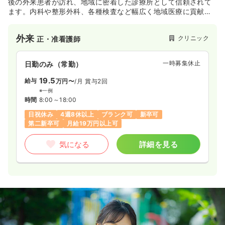
後の外来患者が訪れ、地域に密着した診療所として信頼されて
ます。内科や整形外科、各種検査など幅広く地域医療に貢献し
ています。
外来
クリニック
正・准看護師
一時募集休止
日勤のみ（常勤）
19.5
給与
万円〜
/月
賞与2回
※一例
時間
8:00～18:00
日祝休み
4週8休以上
ブランク可
新卒可
第二新卒可
月給19万円以上可
気になる
詳細を見る