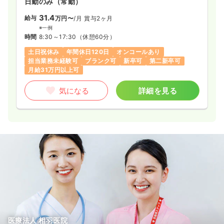
日勤のみ（常勤）
31.4
給与
万円〜
/月
賞与2ヶ月
※一例
時間
8:30～17:30
（休憩60分）
土日祝休み
年間休日120日
オンコールあり
担当業務未経験可
ブランク可
新卒可
第二新卒可
月給31万円以上可
気になる
詳細を見る
医療法人 相羽医院