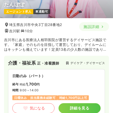
たんぽぽ
エージェント求人
車通勤可
埼玉県吉川市中央3丁目28番地2
施設詳細
吉川駅
10分
吉川市にある医療法人相羽医院が運営するデイサービス施設で
す。「家庭」そのものを目指して運営しており、デイルームに
はキッチンも備えています！定員13名の少人数の施設であり、
ひとりひとりの方への細やかなケアを心がけています♪
介護・福祉系
デイケア・デイサービス
正・准看護師
日勤のみ（パート）
1,700
給与
時給
円
時間
9:00～14:00
日曜休み
担当業務未経験可
時給1,700円以上可
気になる
詳細を見る