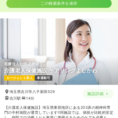
この検索条件を保存
気になる
詳細を見る
オペ室(手術室)
一般＋療養
正看護師
日勤のみ（常勤）
23.7
給与
万円
/月
賞与2回
※経験5年の例
時間
8:30～17:30
（休憩60分）
日祝休み
年間休日120日
4週8休以上
医療法人社団 心明会
担当業務未経験可
ブランク可
第二新卒可
介護老人保健施設 ケアリングよしかわ
月給24万円以上可
エージェント求人
車通勤可
気になる
詳細を見る
埼玉県吉川市八子新田529
施設詳細
吉川駅
14分
内視鏡
一般＋療養
正・准看護師
【介護老人保健施設】埼玉県東部地区にある203床の精神科専
門の中村病院が運営しています!!同施設では、病状が比較的安定
日勤のみ（常勤）
し、病院での治療よりも家庭に復帰するためのケアを必要とす