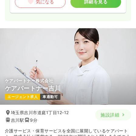
気になる
詳細を見る
日勤のみ（パート）
給与
お問い合わせください
時間
8:30～17:30
（休憩60分）
担当業務未経験可
ブランク可
第二新卒可
気になる
詳細を見る
ケアパートナー株式会社
訪問看護
一般＋療養
正・准看護師
ケアパートナー吉川
一時募集休止
日勤のみ（常勤）
エージェント求人
車通勤可
24.1
給与
万円〜
/月
賞与2回
埼玉県吉川市道庭1丁目12-12
※経験5年の例
施設詳細
時間
8:30～17:30
吉川駅
9分
日祝休み
年間休日120日
4週8休以上
オンコールあり
介護サービス・保育サービスを全国に展開しているケアパート
担当業務未経験可
ブランク可
第二新卒可