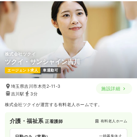
株式会社ツクイ
ツクイ・サンシャイン吉川
エージェント求人
車通勤可
埼玉県吉川市木売2-11-3
施設詳細
吉川駅
3分
株式会社ツクイが運営する有料老人ホームです。
介護・福祉系
有料老人ホーム
正看護師
一時募集休止
日勤のみ（常勤）