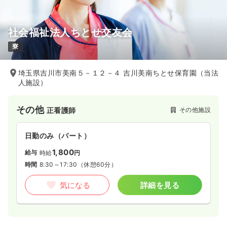
社会福祉法人ちとせ交友会
寮
埼玉県吉川市美南５－１２－４ 吉川美南ちとせ保育園（当法
人施設）
その他
その他施設
正看護師
日勤のみ（パート）
1,800
給与
時給
円
時間
8:30～17:30
（休憩60分）
気になる
詳細を見る