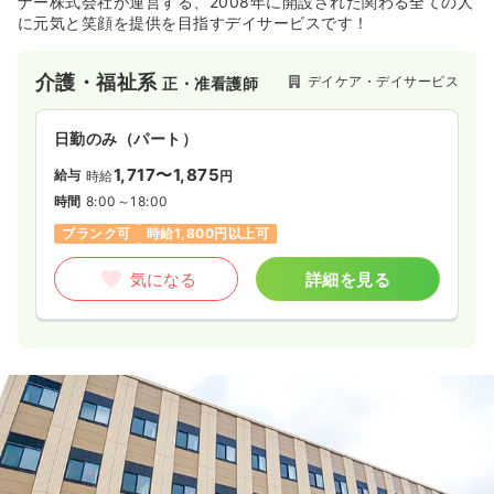
ナー株式会社が運営する、2008年に開設された関わる全ての人
月給24万円以上可
に元気と笑顔を提供を目指すデイサービスです！
気になる
詳細を見る
介護・福祉系
デイケア・デイサービス
正・准看護師
日勤のみ（パート）
1,717〜1,875
給与
時給
円
時間
8:00～18:00
ブランク可
時給1,800円以上可
気になる
詳細を見る