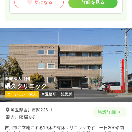
気になる
詳細を見る
医療法人社団
磯久クリニック
エージェント求人
車通勤可
託児所
埼玉県吉川市関226-1
施設詳細
吉川駅
8分
吉川市に立地にする19床の有床クリニックです。一日200名前