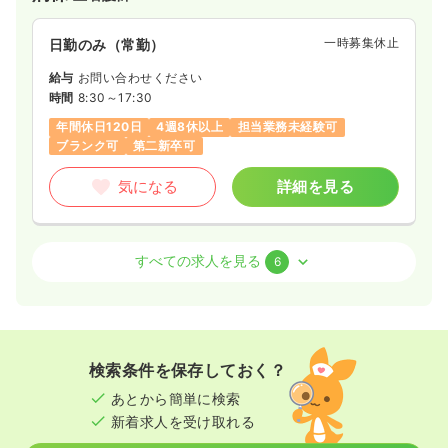
一時募集休止
日勤のみ（常勤）
給与
お問い合わせください
時間
8:30～17:30
年間休日120日
4週8休以上
担当業務未経験可
ブランク可
第二新卒可
気になる
詳細を見る
外来
一般＋療養
正・准看護師
すべての求人を見る
6
日勤のみ（常勤）
23.7
給与
万円
/月
賞与2回
※経験4年の例
検索条件を保存しておく？
時間
8:30～17:30
あとから簡単に検索
年間休日120日
4週8休以上
担当業務未経験可
新着求人を受け取れる
ブランク可
第二新卒可
月給23万円以上可