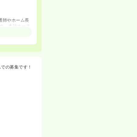
護師やホーム長
め、本社ナース
ご応募くださ
ムでの募集です！