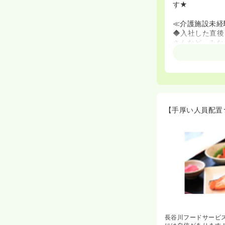
す★
≪介護施設未経
◆入社した直後
さんなど、みな
を配置する計画
◆介護施設での
い。
【手厚い人員配置
長谷川フードサービ