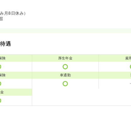
のみ月8日休み）
暇
・待遇
保険
厚生年金
雇
保険
車通勤
職金