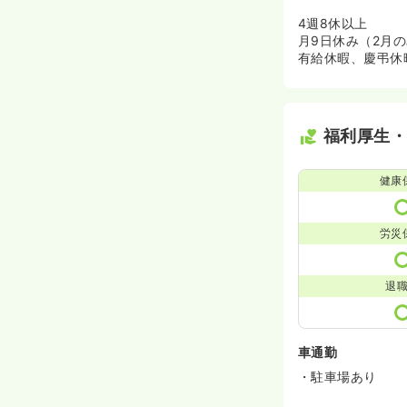
4週8休以上
月9日休み（2月
有給休暇、慶弔休
福利厚生
健康
労災
退
車通勤
・駐車場あり