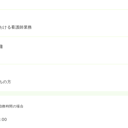
！
おける看護師業務
目
ちの方
勤務時間の場合
:00