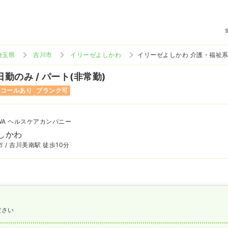
埼玉県
吉川市
イリーゼよしかわ
イリーゼよしかわ 介護・福祉
日勤のみ / パート(非常勤)
ンコールあり
ブランク可
WA ヘルスケアカンパニー
しかわ
 / 吉川美南駅 徒歩10分
ださい