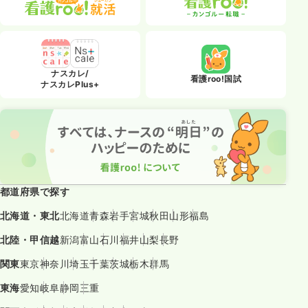
ナスカレ/
看護roo!国試
ナスカレPlus+
都道府県で探す
北海道・東北
北海道
青森
岩手
宮城
秋田
山形
福島
北陸・甲信越
新潟
富山
石川
福井
山梨
長野
関東
東京
神奈川
埼玉
千葉
茨城
栃木
群馬
東海
愛知
岐阜
静岡
三重