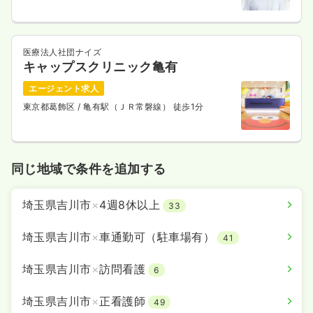
医療法人社団ナイズ
キャップスクリニック亀有
エージェント求人
東京都葛飾区
/ 亀有駅（ＪＲ常磐線） 徒歩1分
同じ地域で条件を追加する
埼玉県吉川市
×
4週8休以上
33
埼玉県吉川市
×
車通勤可（駐車場有）
41
埼玉県吉川市
×
訪問看護
6
埼玉県吉川市
×
正看護師
49