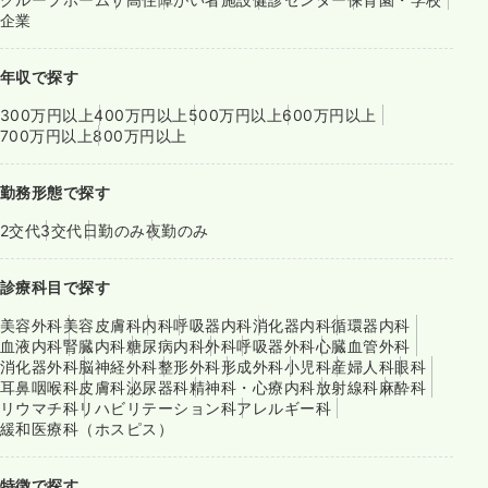
企業
年収で探す
300万円以上
400万円以上
500万円以上
600万円以上
700万円以上
800万円以上
勤務形態で探す
2交代
3交代
日勤のみ
夜勤のみ
診療科目で探す
美容外科
美容皮膚科
内科
呼吸器内科
消化器内科
循環器内科
血液内科
腎臓内科
糖尿病内科
外科
呼吸器外科
心臓血管外科
消化器外科
脳神経外科
整形外科
形成外科
小児科
産婦人科
眼科
耳鼻咽喉科
皮膚科
泌尿器科
精神科・心療内科
放射線科
麻酔科
リウマチ科
リハビリテーション科
アレルギー科
緩和医療科（ホスピス）
特徴で探す