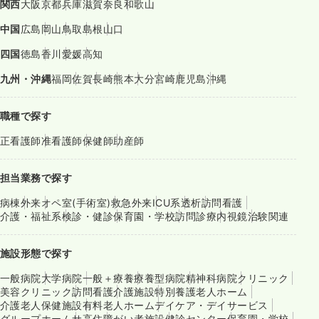
関西
大阪
京都
兵庫
滋賀
奈良
和歌山
中国
広島
岡山
鳥取
島根
山口
四国
徳島
香川
愛媛
高知
九州・沖縄
福岡
佐賀
長崎
熊本
大分
宮崎
鹿児島
沖縄
職種で探す
正看護師
准看護師
保健師
助産師
担当業務で探す
病棟
外来
オペ室(手術室)
救急外来
ICU系
透析
訪問看護
介護・福祉系
検診・健診
保育園・学校
訪問診療
内視鏡
治験関連
施設形態で探す
一般病院
大学病院
一般＋療養
療養型病院
精神科病院
クリニック
美容クリニック
訪問看護
介護施設
特別養護老人ホーム
介護老人保健施設
有料老人ホーム
デイケア・デイサービス
グループホーム
サ高住
障がい者施設
健診センター
保育園・学校