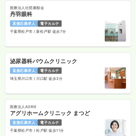
医療法人社団康順会
丹羽眼科
直接応募求人
電子カルテ
千葉県松戸市
/ 新松戸駅 徒歩7分
泌尿器科バウムクリニック
直接応募求人
電子カルテ
埼玉県川口市
/ 川口駅 徒歩3分
医療法人AGRIE
アグリホームクリニック まつど
直接応募求人
電子カルテ
千葉県松戸市
/ 松戸駅 徒歩11分