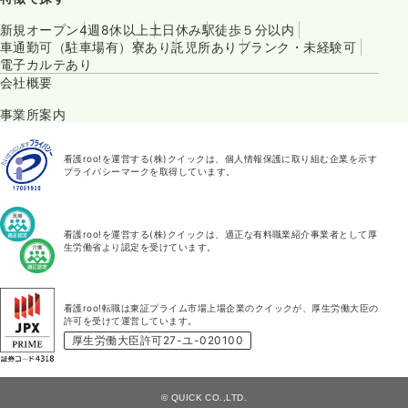
新規オープン
4週8休以上
土日休み
駅徒歩５分以内
車通勤可（駐車場有）
寮あり
託児所あり
ブランク・未経験可
電子カルテあり
会社概要
事業所案内
看護roo!を運営する(株)クイックは、個人情報保護に取り組む企業を示す
プライバシーマークを取得しています。
看護roo!を運営する(株)クイックは、適正な有料職業紹介事業者として厚
生労働省より認定を受けています。
看護roo!転職は東証プライム市場上場企業のクイックが、厚生労働大臣の
許可を受けて運営しています。
厚生労働大臣許可27-ユ-020100
© QUICK CO.,LTD.