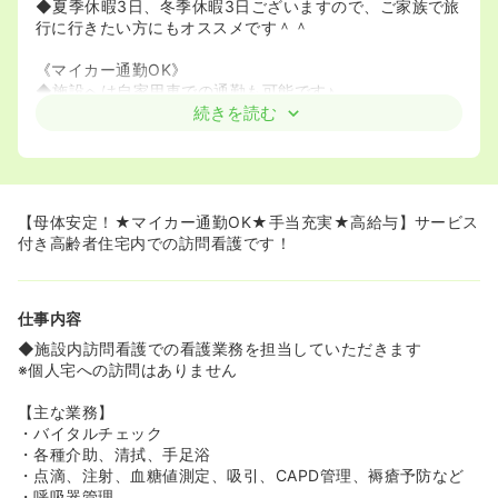
◆夏季休暇3日、冬季休暇3日ございますので、ご家族で旅
行に行きたい方にもオススメです＾＾
《マイカー通勤OK》
◆施設へは自家用車での通勤も可能です♪
◆無料の駐車場もございますので、お子様のお迎えなどが
続きを読む
あるママさんナースにも嬉しいですね！
【母体安定！★マイカー通勤OK★手当充実★高給与】サービス
付き高齢者住宅内での訪問看護です！
仕事内容
◆施設内訪問看護での看護業務を担当していただきます
※個人宅への訪問はありません
【主な業務】
・バイタルチェック
・各種介助、清拭、手足浴
・点滴、注射、血糖値測定、吸引、CAPD管理、褥瘡予防など
・呼吸器管理