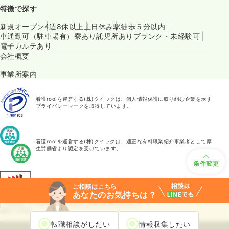
特徴で探す
新規オープン
4週8休以上
土日休み
駅徒歩５分以内
車通勤可（駐車場有）
寮あり
託児所あり
ブランク・未経験可
電子カルテあり
会社概要
事業所案内
看護roo!を運営する(株)クイックは、個人情報保護に取り組む企業を示す
プライバシーマークを取得しています。
看護roo!を運営する(株)クイックは、適正な有料職業紹介事業者として厚
生労働省より認定を受けています。
条件変更
看護roo!転職は東証プライム市場上場企業のクイックが、厚生労働大臣の
ご相談はこちら
許可を受けて運営しています。
あなたのお気持ちは？
厚生労働大臣許可27-ユ-020100
転職相談がしたい
情報収集したい