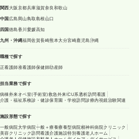
関西
大阪
京都
兵庫
滋賀
奈良
和歌山
中国
広島
岡山
鳥取
島根
山口
四国
徳島
香川
愛媛
高知
九州・沖縄
福岡
佐賀
長崎
熊本
大分
宮崎
鹿児島
沖縄
職種で探す
正看護師
准看護師
保健師
助産師
担当業務で探す
病棟
外来
オペ室(手術室)
救急外来
ICU系
透析
訪問看護
介護・福祉系
検診・健診
保育園・学校
訪問診療
内視鏡
治験関連
施設形態で探す
一般病院
大学病院
一般＋療養
療養型病院
精神科病院
クリニック
美容クリニック
訪問看護
介護施設
特別養護老人ホーム
介護老人保健施設
有料老人ホーム
デイケア・デイサービス