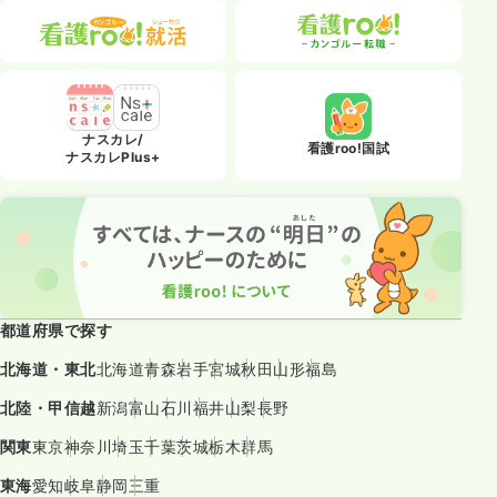
ナスカレ/
看護roo!国試
ナスカレPlus+
都道府県で探す
北海道・東北
北海道
青森
岩手
宮城
秋田
山形
福島
北陸・甲信越
新潟
富山
石川
福井
山梨
長野
関東
東京
神奈川
埼玉
千葉
茨城
栃木
群馬
東海
愛知
岐阜
静岡
三重