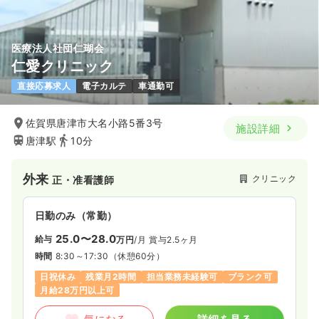
気になる
詳細を見る
医療法人社団仁瑚会
仁愛クリニック
一時募集休止
日勤のみ（パート）
直接応募求人
電子カルテ
車通勤可
1,300
給与
時給
円
時間
8:30～17:30
（休憩45分）
佐賀県唐津市大名小路5番3号
施設詳細
時給1,300円以上可
唐津駅
10分
気になる
詳細を見る
外来
クリニック
正・准看護師
救急外来
一般＋療養
正・准看護師
日勤のみ（常勤）
25.0〜28.0
給与
万円
/月
賞与2.5ヶ月
一時募集休止
2交代（常勤）
時間
8:30～17:30
（休憩60分）
25.1〜35.9
給与
万円
/月
賞与3.5ヶ月
日祝休み
残業月2時間
担当業務未経験可
ブランク可
※一例
月給28万円以上可
時間
8:30～17:30
（休憩45分）
4週8休以上
月給35万円以上可