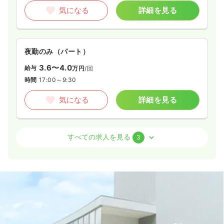
気になる
詳細を見る
夜勤のみ（パート）
3.6〜4.0
給与
万円
/回
時間
17:00～9:30
気になる
詳細を見る
外来
一般＋療養
正・准看護師
すべての求人を見る
3
一時募集休止
日勤のみ（常勤）
20.9〜31.7
給与
万円
/月
賞与3.5ヶ月
※一例
時間
8:30～17:30
（休憩45分）
4週8休以上
月給31万円以上可