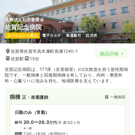
医療法人社団敬愛会
佐賀記念病院
エージェント求人
電子カルテ
車通勤可
託児所
佐賀県佐賀市高木瀬町長瀬1240-1
施設詳細
佐賀駅
15分
佐賀記念病院は、177床（全室個室）の2次救急を担う急性期病
院です。一般病棟と回復期病棟を有しており、内科・整形外
科・心臓リハに強みを持ち、地域医療を支えています。
病棟
一般病院
正・准看護師
日勤のみ（常勤）
20.0〜26.3
給与
万円
/月
賞与2ヶ月
※一例
時間
7:00～16:00
（休憩60分）