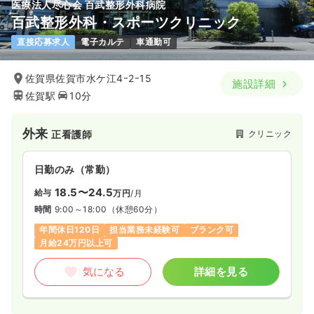
医療法人尽心会 百武整形外科病院
百武整形外科・スポーツクリニック
直接応募求人
電子カルテ
車通勤可
佐賀県佐賀市水ケ江4ｰ2ｰ15
施設詳細
佐賀駅
10分
外来
クリニック
正看護師
日勤のみ（常勤）
18.5〜24.5
給与
万円
/月
時間
9:00～18:00
（休憩60分）
年間休日120日
担当業務未経験可
ブランク可
月給24万円以上可
気になる
詳細を見る