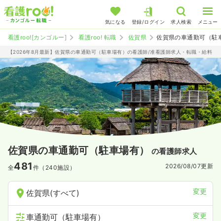
気になる
登録/ログイン
求人検索
メニュー
看護roo![カンゴルー]
看護roo! 転職
佐賀県
佐賀県の車通勤可（駐
【2026年8月最新】佐賀県の車通勤可（駐車場有）の看護師/准看護師求人・転職・給料
佐賀県の車通勤可（駐車場有）
の看護師求人
481
2026/08/07
更新
全
件（240施設）
変更
佐賀県(すべて)
変更
車通勤可（駐車場有）