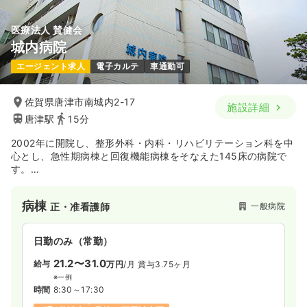
医療法人 賛健会
城内病院
エージェント求人
電子カルテ
車通勤可
佐賀県唐津市南城内2-17
施設詳細
唐津駅
15分
2002年に開院し、整形外科・内科・リハビリテーション科を中
心とし、急性期病棟と回復機能病棟をそなえた145床の病院で
す。
モットーは、「時代のニーズに応えるべく満足していただける
病院づくり」・「患者様中心の医療」の2つで、地域に根ざした
病棟
一般病院
正・准看護師
医療・介護をご提供されています。病院以外にも、クリニック
や介護老人保健施設も運営されています。
日勤のみ（常勤）
21.2〜31.0
給与
万円
/月
賞与3.75ヶ月
※一例
時間
8:30～17:30