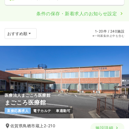
条件の保存・新着求人のお知らせ設定
1-20件 / 240施設
※一時募集休止中を含む
医療法人まごころ医療館
まごころ医療館
直接応募求人
電子カルテ
車通勤可
佐賀県鳥栖市蔵上2-210
施設詳細