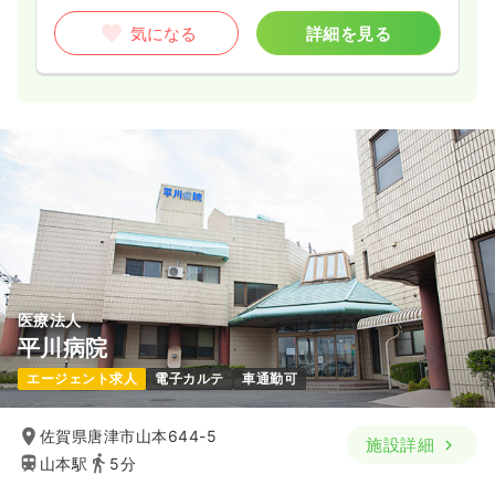
気になる
詳細を見る
医療法人
平川病院
エージェント求人
電子カルテ
車通勤可
佐賀県唐津市山本644-5
施設詳細
山本駅
5分