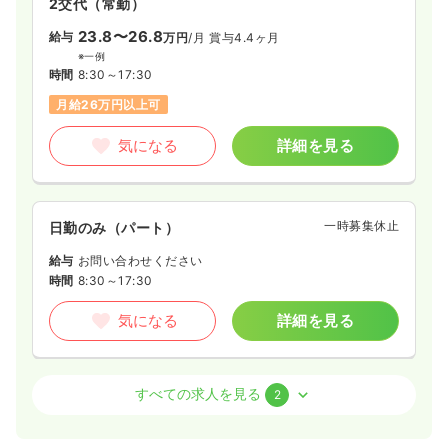
2交代（常勤）
つけ医」として、一人ひとりに寄り添った温かな医療を提供し
ています。
23.8〜26.8
給与
万円
/月
賞与4.4ヶ月
※一例
時間
8:30～17:30
月給26万円以上可
気になる
詳細を見る
一時募集休止
日勤のみ（パート）
給与
お問い合わせください
時間
8:30～17:30
気になる
詳細を見る
外来
一般病院
正・准看護師
すべての求人を見る
2
日勤のみ（常勤）