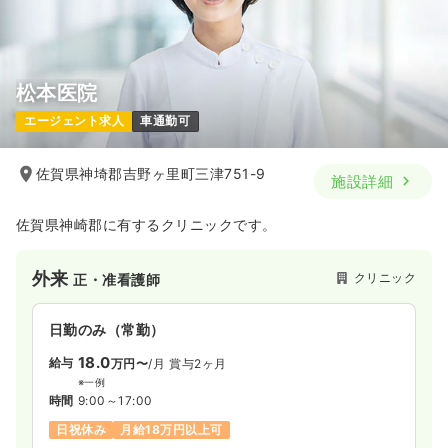
松本医院
エージェント求人
車通勤可
佐賀県神埼郡吉野ヶ里町三津751-9
施設詳細
佐賀県神崎郡に有するクリニックです。
外来
クリニック
正・准看護師
日勤のみ（常勤）
18.0
給与
万円〜
/月
賞与2ヶ月
※一例
時間
9:00～17:00
日祝休み
月給18万円以上可