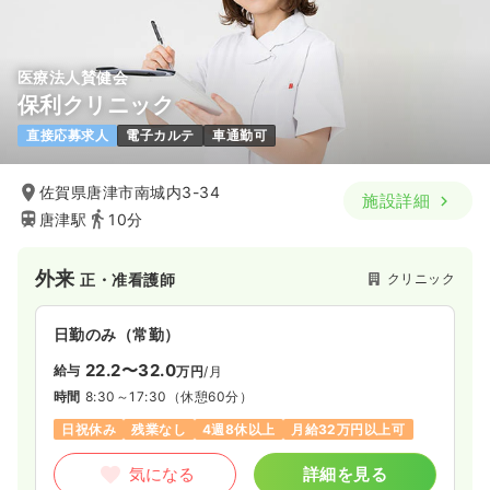
医療法人賛健会
保利クリニック
直接応募求人
電子カルテ
車通勤可
佐賀県唐津市南城内3-34
施設詳細
唐津駅
10分
外来
クリニック
正・准看護師
日勤のみ（常勤）
22.2〜32.0
給与
万円
/月
時間
8:30～17:30
（休憩60分）
日祝休み
残業なし
4週8休以上
月給32万円以上可
気になる
詳細を見る