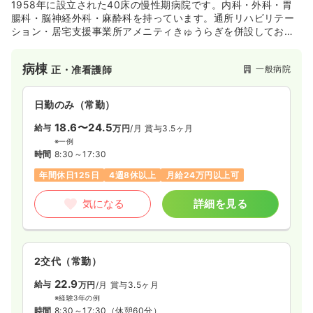
1958年に設立された40床の慢性期病院です。内科・外科・胃
腸科・脳神経外科・麻酔科を持っています。通所リハビリテー
ション・居宅支援事業所アメニティきゅうらぎを併設しており
ます。リハビリテーションでは、疾患別リハビリテーションと
消炎鎮痛処置を提供しております。
病棟
一般病院
正・准看護師
日勤のみ（常勤）
18.6〜24.5
給与
万円
/月
賞与3.5ヶ月
※一例
時間
8:30～17:30
年間休日125日
4週8休以上
月給24万円以上可
気になる
詳細を見る
2交代（常勤）
22.9
給与
万円
/月
賞与3.5ヶ月
※経験3年の例
時間
8:30～17:30
（休憩60分）