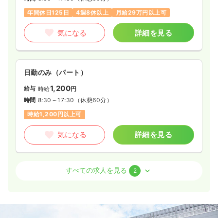
年間休日125日
4週8休以上
月給29万円以上可
気になる
詳細を見る
日勤のみ（パート）
1,200
給与
時給
円
時間
8:30～17:30
（休憩60分）
時給1,200円以上可
気になる
詳細を見る
外来
一般病院
正・准看護師
すべての求人を見る
2
一時募集休止
日勤のみ（常勤）
17.5〜26.3
給与
万円
/月
賞与3.5ヶ月
※一例