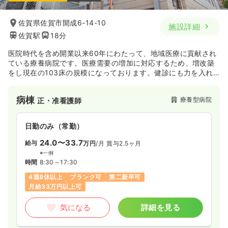
佐賀県佐賀市開成6-14-10
施設詳細
佐賀駅
18分
医院時代を含め開業以来60年にわたって、地域医療に貢献され
ている療養病院です。医療需要の増加に対応するため、増改築
をし現在の103床の規模になっております。健診にも力を入れ
ており、2009年には「PET-CT検診センター」も開設されまし
た。また、関連施設で複数の介護施設も運営されており、法人
病棟
療養型病院
正・准看護師
としては、予防から治療・介護に至るまで、地域に根ざして幅
広い医療・介護サービスを提供されています。
日勤のみ（常勤）
24.0〜33.7
給与
万円
/月
賞与2.5ヶ月
※一例
時間
8:30～17:30
4週8休以上
ブランク可
第二新卒可
月給33万円以上可
気になる
詳細を見る