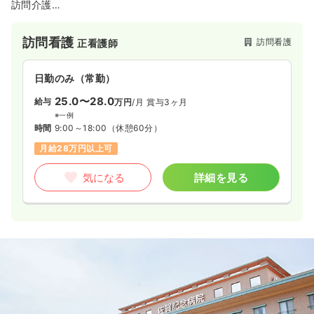
訪問介護
看護事業を行っています。
訪問看護
訪問看護
正看護師
日勤のみ（常勤）
25.0〜28.0
給与
万円
/月
賞与3ヶ月
※一例
時間
9:00～18:00
（休憩60分）
月給28万円以上可
気になる
詳細を見る