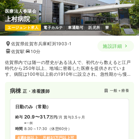
医療法人春陽会
上村病院
日勤のみ（パート）
エージェント求人
電子カルテ
車通勤可
託児所
寮
1,000〜1,500
給与
時給
円
時間
8:30～17:30
佐賀県佐賀市兵庫町渕1903-1
施設詳細
佐賀駅
10分
日祝休み
ブランク可
第二新卒可
時給1,500円以上可
佐賀県内では随一の歴史がある法人で、初代から数えると江戸
気になる
詳細を見る
時代から250年以上、地域に密着した医療を提供されていま
す。病院は100年以上前の1910年に設立され、急性期から慢性
期まで幅広い疾患に対応し、また、病院以外にも、介護施設や
地域包括支援センター、訪問看護等、地域のニーズに応えられ
病棟
一般＋療養
正・准看護師
るように幅広い医療・介護サービスを展開しています。
日勤のみ（常勤）
20.9〜31.7
給与
万円
/月
賞与3.5ヶ月
※一例
時間
8:30～17:30
（休憩60分）
4週8休以上
月給31万円以上可