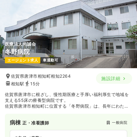
時間
8:30～17:30
（休憩60分）
日祝休み
年間休日125日
4週8休以上
月給26万円以上可
気になる
詳細を見る
医療法人尚誠会
冬野病院
一時募集休止
日勤のみ（パート）
エージェント求人
車通勤可
1,200
給与
時給
円
時間
8:30～17:30
佐賀県唐津市相知町相知2264
施設詳細
相知駅
15分
日祝休み
時給1,200円以上可
佐賀県唐津市に根ざし、慢性期医療と手厚い福利厚生で地域を
気になる
詳細を見る
支える55床の療養型病院です。
佐賀県唐津市相知町に位置する「冬野病院」は、長年にわたり
地域の高齢者医療と慢性期医療を支え続けてきた、医療法人尚
誠会が運営する55床の療養型病院です。内科、消化器内科、腎
病棟
一般病院
正・准看護師
臓内科、胃腸内科を標榜し、生活リハビリテーションを含めた
包括的なケアに注力しています。急性期治療を終えた患者さん
の受け皿として、また地域住民の健やかな生活を守る「かかり