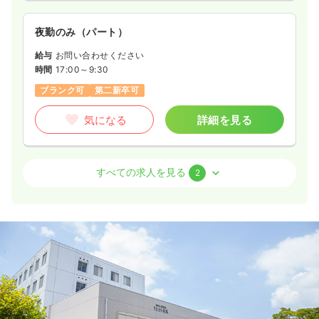
夜勤のみ（パート）
給与
お問い合わせください
時間
17:00～9:30
ブランク可
第二新卒可
気になる
詳細を見る
外来
療養型病院
正・准看護師
すべての求人を見る
2
日勤のみ（常勤）
22.0〜33.0
給与
万円
/月
賞与2.5ヶ月
※一例
時間
8:30～17:30
日祝休み
4週8休以上
ブランク可
第二新卒可
月給33万円以上可
気になる
詳細を見る