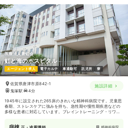
19.0〜21.0
給与
万円
/月
賞与4.4ヶ月
※一例
時間
8:30～17:30
日祝休み
月給21万円以上可
気になる
詳細を見る
医療法人唐虹会
透析
一般病院
正・准看護師
虹と海のホスピタル
エージェント求人
電子カルテ
車通勤可
託児所
寮
日勤のみ（常勤）
19.0〜21.0
給与
万円
/月
賞与4.4ヶ月
佐賀県唐津市原842-1
施設詳細
※一例
鬼塚駅
4分
時間
8:30～17:30
（休憩60分）
日祝休み
月給21万円以上可
1945年に設立された265床のきれいな精神科病院です。児童思
春期、ストレスケアに強みを持ち、急性期や慢性期疾患などの
多様な患者に対応しています。ブレイントレーニング・リワー
気になる
詳細を見る
ク・マインドフルネス・rTMS療法といった病院独自の治療プロ
グラムを持っています。子供のこころの問題を解決するために
病棟
精神科病院
正・准看護師
親子ブレイントレーニングなどを行っています。うつ病リワー