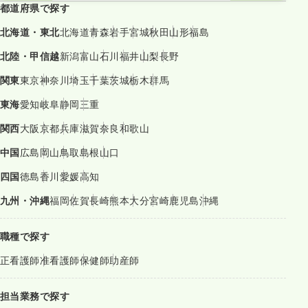
都道府県で探す
北海道・東北
北海道
青森
岩手
宮城
秋田
山形
福島
北陸・甲信越
新潟
富山
石川
福井
山梨
長野
関東
東京
神奈川
埼玉
千葉
茨城
栃木
群馬
東海
愛知
岐阜
静岡
三重
関西
大阪
京都
兵庫
滋賀
奈良
和歌山
中国
広島
岡山
鳥取
島根
山口
四国
徳島
香川
愛媛
高知
九州・沖縄
福岡
佐賀
長崎
熊本
大分
宮崎
鹿児島
沖縄
職種で探す
正看護師
准看護師
保健師
助産師
担当業務で探す