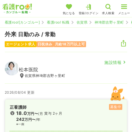
気になる
登録/ログイン
求人検索
メニュー
看護roo![カンゴルー]
看護roo! 転職
佐賀県
神埼郡吉野ヶ里町
外来
日勤のみ / 常勤
エージェント求人
日祝休み
月給18万円以上可
施設情報
松本医院
佐賀県神埼郡吉野ヶ里町
2026/08/04 更新
正看護師
募集中
18.0
賞与 2ヶ月
万円〜
/月
242
万円〜
/年
※一例