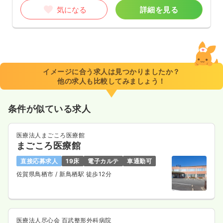
気になる
詳細を見る
イメージに合う求人は見つかりましたか？
他の求人も比較してみましょう！
条件が似ている求人
医療法人まごころ医療館
まごころ医療館
直接応募求人
19床
電子カルテ
車通勤可
佐賀県鳥栖市
/ 新鳥栖駅 徒歩12分
医療法人尽心会 百武整形外科病院