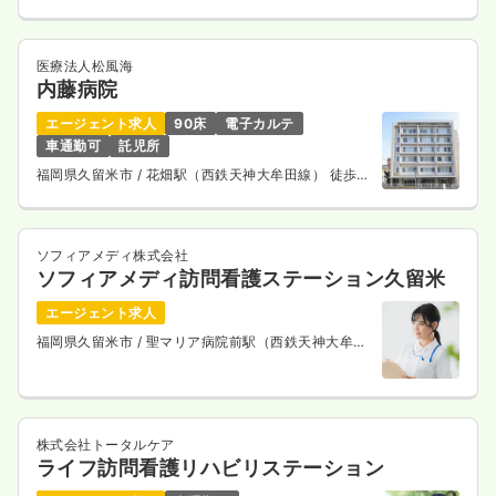
医療法人松風海
内藤病院
エージェント求人
90床
電子カルテ
車通勤可
託児所
福岡県久留米市
/ 花畑駅（西鉄天神大牟田線） 徒歩3
分
ソフィアメディ株式会社
ソフィアメディ訪問看護ステーション久留米
エージェント求人
福岡県久留米市
/ 聖マリア病院前駅（西鉄天神大牟田
線） 徒歩7分
株式会社トータルケア
ライフ訪問看護リハビリステーション