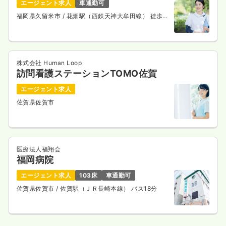
エージェント求人
車通勤可
福岡県久留米市
/ 花畑駅（西鉄天神大牟田線） 徒歩6
分
株式会社 Human Loop
訪問看護ステーションTOMO佐賀
エージェント求人
佐賀県佐賀市
医療法人福翔会
福岡病院
エージェント求人
103床
車通勤可
佐賀県佐賀市
/ 佐賀駅（ＪＲ長崎本線） バス18分