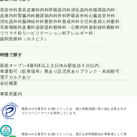
美容外科
美容皮膚科
内科
呼吸器内科
消化器内科
循環器内科
血液内科
腎臓内科
糖尿病内科
外科
呼吸器外科
心臓血管外科
消化器外科
脳神経外科
整形外科
形成外科
小児科
産婦人科
眼科
耳鼻咽喉科
皮膚科
泌尿器科
精神科・心療内科
放射線科
麻酔科
リウマチ科
リハビリテーション科
アレルギー科
緩和医療科（ホスピス）
特徴で探す
新規オープン
4週8休以上
土日休み
駅徒歩５分以内
車通勤可（駐車場有）
寮あり
託児所あり
ブランク・未経験可
電子カルテあり
会社概要
事業所案内
看護roo!を運営する(株)クイックは、個人情報保護に取り組む企業を示す
プライバシーマークを取得しています。
看護roo!を運営する(株)クイックは、適正な有料職業紹介事業者として厚