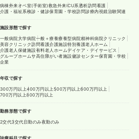
病棟
外来
オペ室(手術室)
救急外来
ICU系
透析
訪問看護
介護・福祉系
検診・健診
保育園・学校
訪問診療
内視鏡
治験関連
施設形態で探す
一般病院
大学病院
一般＋療養
療養型病院
精神科病院
クリニック
美容クリニック
訪問看護
介護施設
特別養護老人ホーム
介護老人保健施設
有料老人ホーム
デイケア・デイサービス
グループホーム
サ高住
障がい者施設
健診センター
保育園・学校
企業
年収で探す
300万円以上
400万円以上
500万円以上
600万円以上
700万円以上
800万円以上
勤務形態で探す
2交代
3交代
日勤のみ
夜勤のみ
診療科目で探す