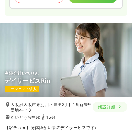
有限会社いちりん
デイサービスRin
エージェント求人
大阪府大阪市東淀川区豊里2丁目1番新豊里
施設詳細
団地4-113
だいどう豊里駅
15分
【駅チカ★】身体障がい者のデイサービスです♪