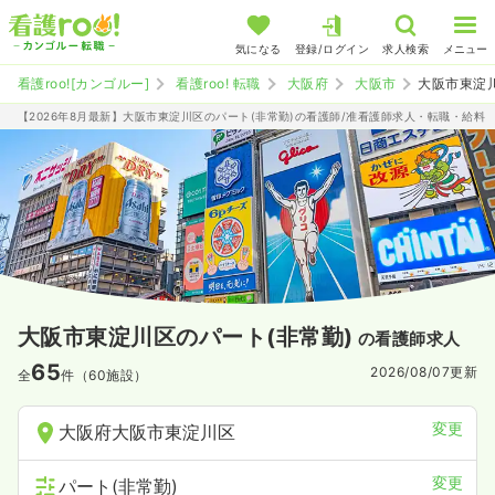
気になる
登録/ログイン
求人検索
メニュー
看護roo![カンゴルー]
看護roo! 転職
大阪府
大阪市
大阪市東淀
【2026年8月最新】大阪市東淀川区のパート(非常勤)の看護師/准看護師求人・転職・給料
大阪市東淀川区のパート(非常勤)
の看護師求人
65
2026/08/07
更新
全
件（60施設）
変更
大阪府大阪市東淀川区
変更
パート(非常勤)