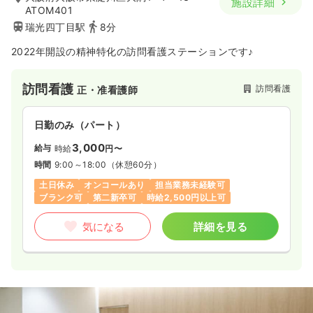
施設詳細
ATOM401
瑞光四丁目駅
8分
2022年開設の精神特化の訪問看護ステーションです♪
訪問看護
訪問看護
正・准看護師
日勤のみ（パート）
3,000
給与
時給
円〜
時間
9:00～18:00
（休憩60分）
土日休み
オンコールあり
担当業務未経験可
ブランク可
第二新卒可
時給2,500円以上可
気になる
詳細を見る