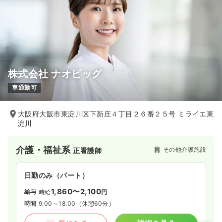
株式会社 ナオビッグ
車通勤可
大阪府大阪市東淀川区下新庄４丁目２６番２５号 ミライエ東
淀川
介護・福祉系
その他介護施設
正看護師
日勤のみ（パート）
1,860〜2,100
給与
時給
円
時間
9:00～18:00
（休憩60分）