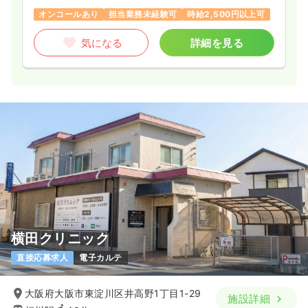
オンコールあり
担当業務未経験可
時給2,500円以上可
気になる
詳細を見る
横田クリニック
直接応募求人
電子カルテ
大阪府大阪市東淀川区井高野1丁目1-29
施設詳細