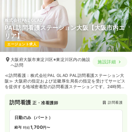
株式会社PAL GLAD
PAL訪問看護ステーション大阪【大阪市内エ
リア】
エージェント求人
大阪府大阪市東淀川区※東淀川区内の施設
施設詳細
へ訪問
≪訪問看護：株式会社PAL GLAD PAL訪問看護ステーション大
阪≫ 大阪府の指定および近畿厚生局長の指定を受けてサービス
を提供する地域密着型の訪問看護ステーションです。24時間
365日体制で、土日も追加料金不要で対応しています。専門の
理学療法士スタッフによる訪問リハビリテーションに加え、訪
訪問看護
訪問看護
正・准看護師
問看護認定看護師や認知症ケア専門士が在籍しており、精神訪
問看護を含む質の高いケアを提供しています。専門性の高い訪
問看護に興味がある方や、地域に密着した包括的な在宅ケアに
日勤のみ（パート）
携わりたい看護師さんにおすすめです。
1,700
給与
時給
円〜