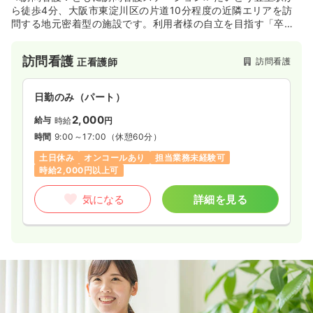
ら徒歩4分、大阪市東淀川区の片道10分程度の近隣エリアを訪
問する地元密着型の施設です。利用者様の自立を目指す「卒業
できるケア」を実践し、精神科疾患やターミナルケアなど幅広
く対応しています。訪問件数にゆとりがあり、9:00〜17:00勤
訪問看護
訪問看護
正看護師
務で残業がほぼないため、プライベートの時間をしっかり確保
できます。年齢・学歴・訪問看護の経験は不問で、独り立ちま
で同行してしっかりフォローする体制や研修制度が整っている
日勤のみ（パート）
ため、未経験やブランクから安心してスタートしたい方にオス
スメです。
2,000
給与
時給
円
時間
9:00～17:00
（休憩60分）
土日休み
オンコールあり
担当業務未経験可
時給2,000円以上可
気になる
詳細を見る