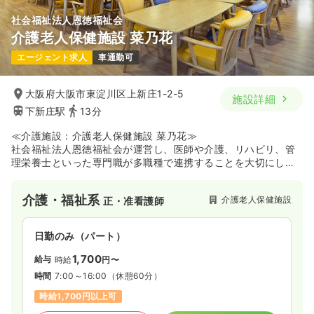
社会福祉法人恩徳福祉会
介護老人保健施設 菜乃花
エージェント求人
車通勤可
大阪府大阪市東淀川区上新庄1-2-5
施設詳細
下新庄駅
13分
≪介護施設：介護老人保健施設 菜乃花≫
社会福祉法人恩徳福祉会が運営し、医師や介護、リハビリ、管
理栄養士といった専門職が多職種で連携することを大切にして
いる介護老人保健施設です。資格取得支援制度や退職金制度、
永年勤続祝金など長く安心して働ける福利厚生が充実してお
介護・福祉系
介護老人保健施設
正・准看護師
り、子育て支援手当やマイカー通勤の相談も可能なため、ご家
庭をお持ちの方や着実にキャリアを積み上げたい方に適した環
境です。
日勤のみ（パート）
1,700
給与
時給
円〜
時間
7:00～16:00
（休憩60分）
時給1,700円以上可