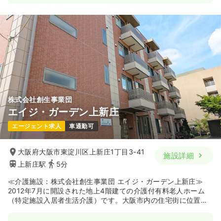
株式会社創生事業団
エイジ・ガーデン上新庄
エージェント求人
車通勤可
大阪府大阪市東淀川区上新庄1丁目3-41
施設詳細
上新庄駅
5分
≪介護施設：株式会社創生事業団 エイジ・ガーデン上新庄≫
2012年7月に開設された地上4階建ての介護付有料老人ホーム
（特定施設入居者生活介護）です。大阪市内の住宅街に位置
し、最寄り駅からも徒歩圏内にあり近隣に商業店舗もあるな
ど、生活利便・交通至便の良い環境にあります。施設内では日