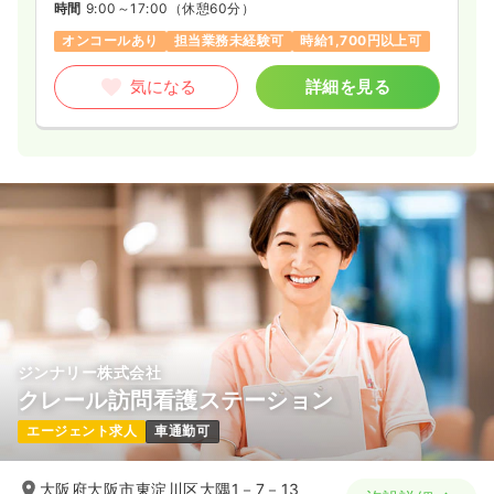
時間
9:00～17:00
（休憩60分）
オンコールあり
担当業務未経験可
時給1,700円以上可
気になる
詳細を見る
ジンナリー株式会社
クレール訪問看護ステーション
エージェント求人
車通勤可
大阪府大阪市東淀川区大隅1－7－13