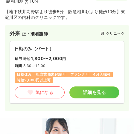
相川駅
10分
【地下鉄井高野駅より徒歩5分、阪急相川駅より徒歩10分】東
淀川区の内科のクリニックです。
外来
クリニック
正・准看護師
日勤のみ（パート）
1,800〜2,000
給与
時給
円
時間
8:30～12:00
日祝休み
担当業務未経験可
ブランク可
4月入職可
時給2,000円以上可
気になる
詳細を見る