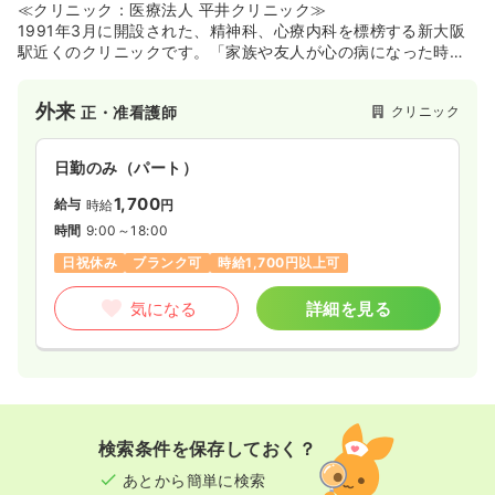
≪クリニック：医療法人 平井クリニック≫
1991年3月に開設された、精神科、心療内科を標榜する新大阪
駅近くのクリニックです。「家族や友人が心の病になった時、
紹介したいと感じる病院」を治療理念に掲げ、有限会社新大阪
カウンセリングセンターを併設することで、悩みや人間関係の
外来
クリニック
正・准看護師
よろず相談所として1万4000人以上の来談者に対応してきた実
績があります。こころに寄り添い、ともに考える治療実践を大
切にしており、精神的なケアを含めた地域医療に深く携わりた
日勤のみ（パート）
い方に適した環境です。
1,700
給与
時給
円
時間
9:00～18:00
日祝休み
ブランク可
時給1,700円以上可
気になる
詳細を見る
検索条件を保存しておく？
あとから簡単に検索