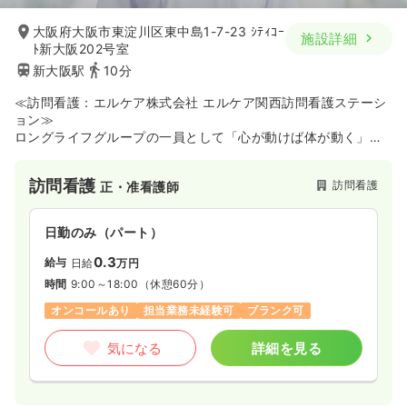
大阪府大阪市東淀川区東中島1-7-23 ｼﾃｨｺｰ
施設詳細
ﾄ新大阪202号室
新大阪駅
10分
≪訪問看護：エルケア株式会社 エルケア関西訪問看護ステーシ
ョン≫
ロングライフグループの一員として「心が動けば体が動く」を
信念に、在宅療養を支える訪問看護ステーションです。同法人
が展開する訪問介護やデイサービス、訪問入浴など15種類の多
訪問看護
訪問看護
正・准看護師
彩な在宅サービスと連携し、地域のお客様が住み慣れた家で自
立した生活を送れるよう包括的なサポートを行っています。認
知症や一人暮らしのお客様、あるいは毎日の医療処置が必要な
日勤のみ（パート）
難病のお客様まで幅広く対応しており、主治医や多職種と密接
に連携しながら、一人ひとりの心に寄り添った看護を実践した
0.3
給与
日給
万円
い方に最適な環境です。働く環境としては、ICT機器の導入や業
時間
9:00～18:00
（休憩60分）
務手順の工夫による負担軽減に注力しているほか、エルダー・
メンター制度やキャリア面談などの相談機会が確保されてお
オンコールあり
担当業務未経験可
ブランク可
り、個々の成長を支えるバックアップ体制が整っています。
気になる
詳細を見る