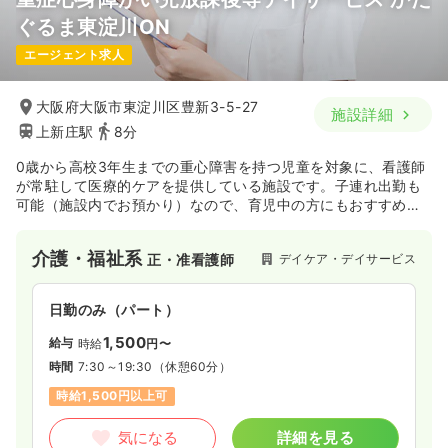
ぐるま東淀川ON
エージェント求人
大阪府大阪市東淀川区豊新3-5-27
施設詳細
上新庄駅
8分
0歳から高校3年生までの重心障害を持つ児童を対象に、看護師
が常駐して医療的ケアを提供している施設です。子連れ出勤も
可能（施設内でお預かり）なので、育児中の方にもおすすめで
す。利用者様5名に対し職員5名という手厚い人員配置のもと、
1対1の看護をモットーに、お子様の日常生活のサポート（着脱
介護・福祉系
デイケア・デイサービス
正・准看護師
補助や排泄介助など）がメイン業務となります。
日勤のみ（パート）
1,500
給与
時給
円〜
時間
7:30～19:30
（休憩60分）
時給1,500円以上可
気になる
詳細を見る