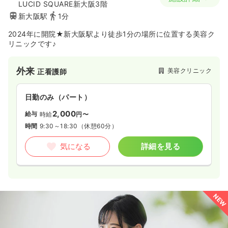
LUCID SQUARE新大阪3階
新大阪駅
1分
2024年に開院★新大阪駅より徒歩1分の場所に位置する美容ク
リニックです♪
外来
美容クリニック
正看護師
日勤のみ（パート）
2,000
給与
時給
円〜
時間
9:30～18:30
（休憩60分）
気になる
詳細を見る
NEW