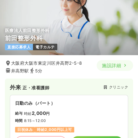
医療法人前田整形外科
前田整形外科
直接応募求人
電子カルテ
大阪府大阪市東淀川区井高野2ｰ5ｰ8
施設詳細
井高野駅
5分
外来
クリニック
正・准看護師
日勤のみ（パート）
2,000
給与
時給
円
時間
8:15～12:00
日祝休み
時給2,000円以上可