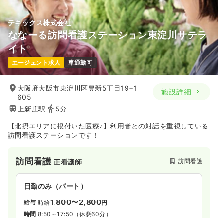
テキックス株式会社
ななーる訪問看護ステーション東淀川サテラ
イト
エージェント求人
車通勤可
大阪府大阪市東淀川区豊新5丁目19−1
施設詳細
605
上新庄駅
5分
【北摂エリアに根付いた医療♪】利用者との対話を重視している
訪問看護ステーションです！
訪問看護
訪問看護
正看護師
日勤のみ（パート）
1,800〜2,800
給与
時給
円
時間
8:50～17:50
（休憩60分）