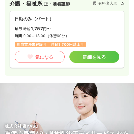
介護・福祉系
有料老人ホーム
正・准看護師
常生活全般（介護サービスや食事の提供、余暇活動）のサービ
スを提供し、ご入居者様に快適にお過ごしいただいています。
また、介護保険制度に基づいて介護職員や看護職員などの専門
日勤のみ（パート）
職が配置されており、専門的な知識を有する職員から包括的な
サービスを受けることができる体制が整っている施設です。
1,757
給与
時給
円〜
時間
9:00～18:00
（休憩60分）
担当業務未経験可
時給1,700円以上可
気になる
詳細を見る
株式会社康YASU
重症心身障がい児放課後等デイサービス かた