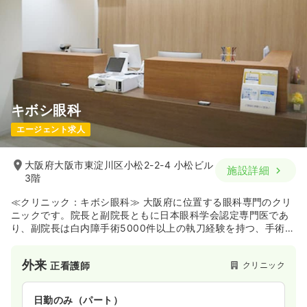
キボシ眼科
エージェント求人
大阪府大阪市東淀川区小松2-2-4 小松ビル
施設詳細
3階
≪クリニック：キボシ眼科≫ 大阪府に位置する眼科専門のクリ
ニックです。院長と副院長ともに日本眼科学会認定専門医であ
り、副院長は白内障手術5000件以上の執刀経験を持つ、手術の
スペシャリストです。白内障、緑内障、網膜の病気、小児眼科
など幅広い眼科疾患に対応し、特に白内障手術に強みを持って
外来
クリニック
正看護師
います。高い専門性を持つ環境でスキルを磨きたい方、最新の
眼科医療に携わりたい看護師さんにおすすめです。
日勤のみ（パート）