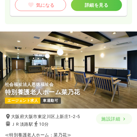
気になる
詳細を見る
社会福祉法人恩徳福祉会
特別養護老人ホーム菜乃花
エージェント求人
車通勤可
大阪府大阪市東淀川区上新庄1-2-5
施設詳細
ＪＲ淡路駅
10分
≪特別養護老人ホーム：菜乃花≫