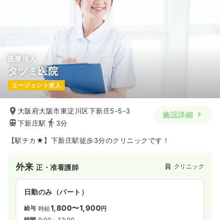
医療法人
タツミ医院
エージェント求人
大阪府大阪市東淀川区下新庄5-5-3
施設詳細
下新庄駅
3分
【駅チカ★】下新庄駅徒歩3分のクリニックです！
外来
クリニック
正・准看護師
日勤のみ（パート）
1,800〜1,900
給与
時給
円
時間
9:00～12:00