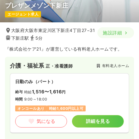
プレザンメゾン下新庄
エージェント求人
大阪府大阪市東淀川区下新庄4丁目27−31
施設詳細
下新庄駅
5分
『株式会社ケア21』が運営している有料老人ホームです。
介護・福祉系
有料老人ホーム
正・准看護師
日勤のみ（パート）
1,516〜1,616
給与
時給
円
時間
9:00～18:00
オンコールあり
時給1,600円以上可
気になる
詳細を見る