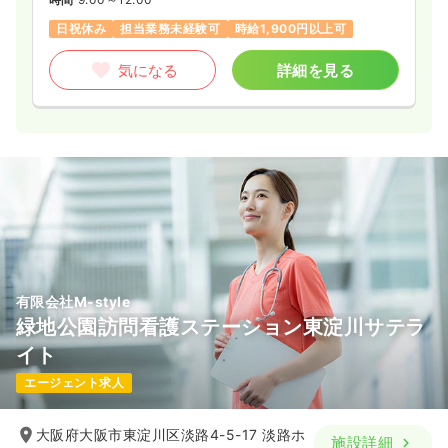
日祝休み
担当業務未経験可
時給1,900円以上可
気になる
詳細を見る
有限会社M-style
緑地公園訪問看護ステーション東淀川サテラ
イト
エージェント求人
大阪府大阪市東淀川区淡路4-5-17 淡路ホ
施設詳細