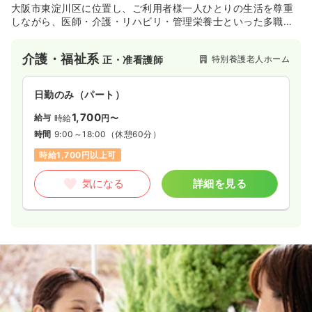
大阪市東淀川区に位置し、ご利用者様一人ひとりの生活を尊重
しながら、医師・介護・リハビリ・管理栄養士といった多職種
が密に連携してチームケアを実践している特別養護老人ホーム
です。子育て支援手当や医療費還付制度、各種慶弔金といった
介護・福祉系
特別養護老人ホーム
正・准看護師
福利厚生が充実しているほか、資格取得支援制度や永年勤続祝
金など、職員のスキルアップと長期的なキャリア形成を法人全
体でバックアップする体制が整っています。JRおおさか東線や
日勤のみ（パート）
阪急京都線などの3路線から徒歩圏内でアクセスできる利便性の
高さに加え、マイカー通勤も可能となっており、ライフスタイ
1,700
給与
時給
円〜
ルに合わせて無理なく働きたい方に最適な環境です。
時間
9:00～18:00
（休憩60分）
時給1,700円以上可
気になる
詳細を見る