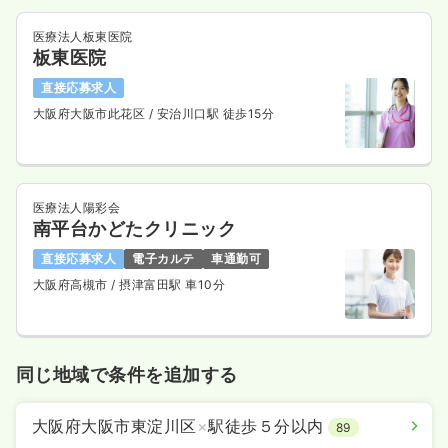
医療法人板東医院
板東医院
直接応募求人
大阪府大阪市此花区
/ 安治川口駅 徒歩15分
医療法人陽彩会
南平台かどたクリニック
直接応募求人
電子カルテ
車通勤可
大阪府高槻市
/ 摂津富田駅 車10分
同じ地域で条件を追加する
大阪府大阪市東淀川区
×
駅徒歩５分以内
89