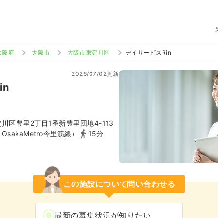
大阪府
大阪市
大阪市東淀川区
デイサービスRin
2026/07/02更新
in
川区豊里2丁目1番新豊里団地4-113
sakaMetro今里筋線）
15分
この施設について問い合わせる
最新の募集状況が知りたい