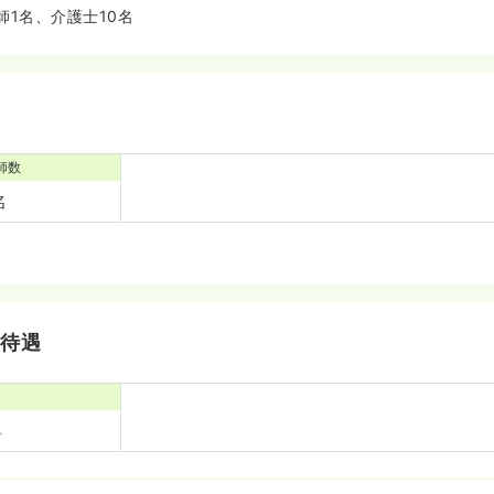
師1名、介護士10名
師数
名
・待遇
寮