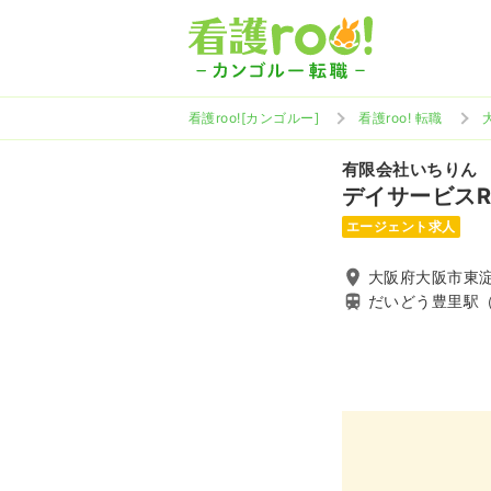
看護roo![カンゴルー]
看護roo! 転職
有限会社いちりん
デイサービスR
エージェント求人
大阪府大阪市東淀
だいどう豊里駅（O