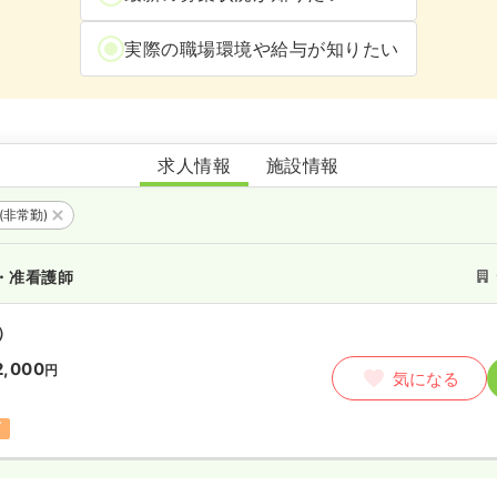
実際の職場環境や給与が知りたい
デイサービスRin
求人情報
施設情報
(非常勤)
・准看護師
）
2,000
円
気になる
可