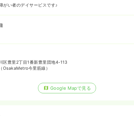
障がい者のデイサービスです♪
目
区豊里2丁目1番新豊里団地4-113
OsakaMetro今里筋線）
Google Mapで見る
備