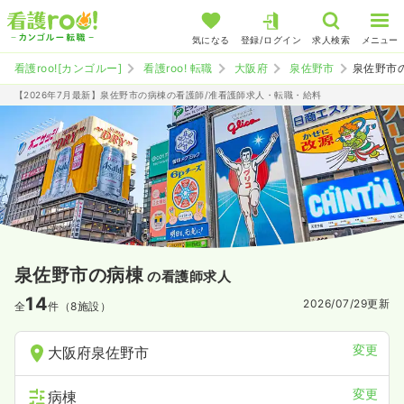
気になる
登録/ログイン
求人検索
メニュー
看護roo![カンゴルー]
看護roo! 転職
大阪府
泉佐野市
泉佐野市
【2026年7月最新】泉佐野市の病棟の看護師/准看護師求人・転職・給料
泉佐野市の病棟
の看護師求人
14
2026/07/29
更新
全
件（8施設）
変更
大阪府泉佐野市
変更
病棟