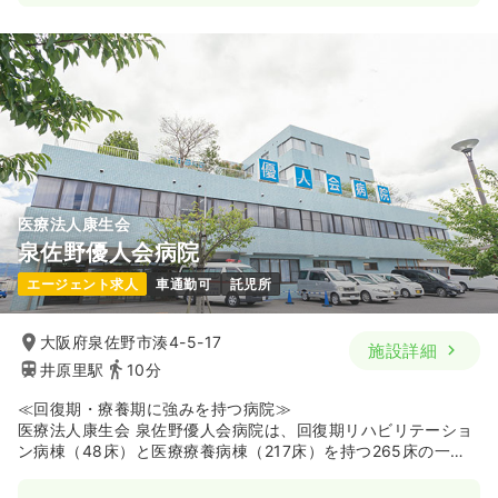
医療法人康生会
泉佐野優人会病院
エージェント求人
車通勤可
託児所
大阪府泉佐野市湊4-5-17
施設詳細
井原里駅
10分
≪回復期・療養期に強みを持つ病院≫
医療法人康生会 泉佐野優人会病院は、回復期リハビリテーショ
ン病棟（48床）と医療療養病棟（217床）を持つ265床の一般
病院です。内科、消化器科、放射線科、リハビリテーション科
を診療科目とし、地域の方々の回復と療養を支えています。南