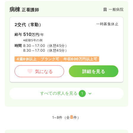
病棟
一般病院
正看護師
一時募集休止
2交代（常勤）
510
給与
万円
/年
※経験5年の例
時間
8:30～17:00
（休憩45分）
8:30～17:00
（休憩45分）
4週8休以上
ブランク可
年収600万円以上可
気になる
詳細を見る
病棟
一般病院
助産師
すべての求人を見る
1
一時募集休止
2交代（常勤）
35.2
8
給与
万円〜
/月
賞与2回
1~8件（全
件）
※経験10年の例
時間
8:30～17:00
（休憩45分）