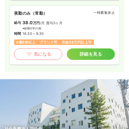
一時募集休止
夜勤のみ（常勤）
38.0
給与
万円
/月
賞与5ヶ月
※経験5年の例
時間
16:30～9:30
4週8休以上
ブランク可
月給38万円以上可
気になる
詳細を見る
社会医療法人栄公会