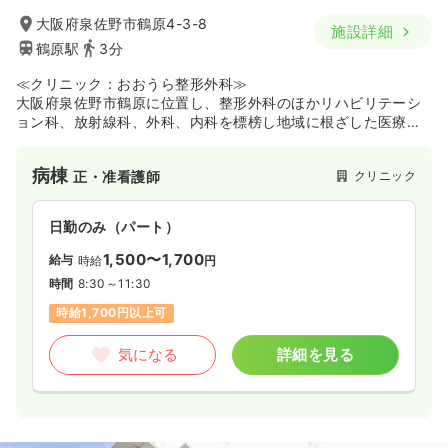
大阪府泉佐野市鶴原4-3-8
施設詳細
鶴原駅
3分
≪クリニック：おおうら整形外科≫
大阪府泉佐野市鶴原に位置し、整形外科のほかリハビリテーシ
ョン科、放射線科、外科、内科を標榜し地域に根ざした医療を
提供するクリニックです。骨や関節・筋肉の痛みや不調に対し
て、症状に応じた治療計画の提案や投薬・リハビリテーショ
病棟
クリニック
正・准看護師
ン・手術などを組み合わせた治療を行っているほか、日曜日の
午前診療にも対応しています。地域の患者さん一人ひとりに寄
り添い、運動機能の回復や日常生活のサポートに携わりたい方
日勤のみ（パート）
にオススメの施設です。
1,500〜1,700
給与
時給
円
時間
8:30～11:30
時給1,700円以上可
気になる
詳細を見る