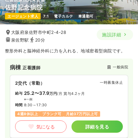
佐野記念病院
エージェント求人
7:1
電子カルテ
車通勤可
大阪府泉佐野市中町2-4-28
施設詳細
泉佐野駅
20分
整形外科と脳神経外科に力を入れる、地域密着型病院です。
病棟
一般病院
正看護師
一時募集休止
2交代（常勤）
25.2〜37.9
給与
万円
/月
賞与4.2ヶ月
※一例
時間
8:30～17:30
4週8休以上
ブランク可
月給37万円以上可
気になる
詳細を見る