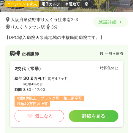
エージェント求人
電子カルテ
車通勤可
寮
大阪府泉佐野市りんくう往来南2-3
施設詳細
りんくうタウン駅
3分
【DPC導入病院★泉南地域の中核民間病院です。】
病棟
一般＋療養
正看護師
一時募集休止
2交代（常勤）
30.9
給与
万円
/月
賞与4.7ヶ月
※経験4年の例
時間
8:30～17:00
4週8休以上
ブランク可
第二新卒可
月給32万円以上可
気になる
詳細を見る