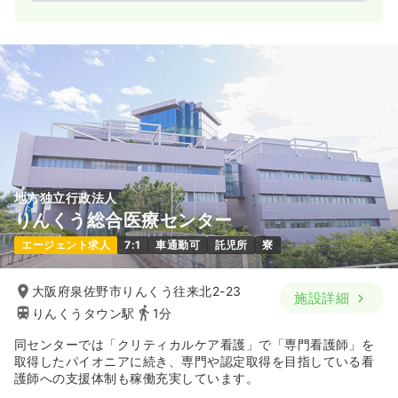
地方独立行政法人
りんくう総合医療センター
エージェント求人
7:1
車通勤可
託児所
寮
大阪府泉佐野市りんくう往来北2-23
施設詳細
りんくうタウン駅
1分
同センターでは「クリティカルケア看護」で「専門看護師」を
取得したパイオニアに続き、専門や認定取得を目指している看
護師への支援体制も稼働充実しています。