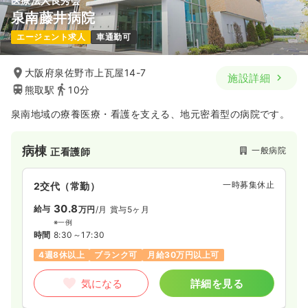
医療法人良秀会
泉南藤井病院
エージェント求人
車通勤可
大阪府泉佐野市上瓦屋14-7
施設詳細
熊取駅
10分
泉南地域の療養医療・看護を支える、地元密着型の病院です。
病棟
一般病院
正看護師
一時募集休止
2交代（常勤）
30.8
給与
万円
/月
賞与5ヶ月
※一例
時間
8:30～17:30
4週8休以上
ブランク可
月給30万円以上可
気になる
詳細を見る