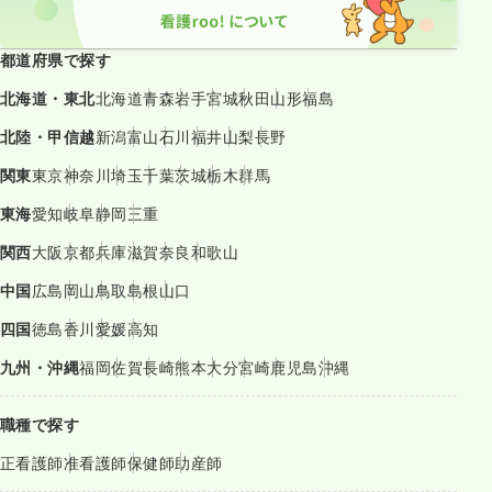
都道府県で探す
北海道・東北
北海道
青森
岩手
宮城
秋田
山形
福島
北陸・甲信越
新潟
富山
石川
福井
山梨
長野
関東
東京
神奈川
埼玉
千葉
茨城
栃木
群馬
東海
愛知
岐阜
静岡
三重
関西
大阪
京都
兵庫
滋賀
奈良
和歌山
中国
広島
岡山
鳥取
島根
山口
四国
徳島
香川
愛媛
高知
九州・沖縄
福岡
佐賀
長崎
熊本
大分
宮崎
鹿児島
沖縄
職種で探す
正看護師
准看護師
保健師
助産師