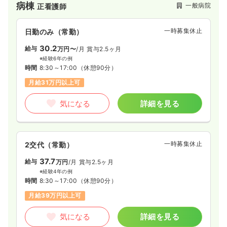
病棟
一般病院
正看護師
海本線「井原里駅」から徒歩10分とアクセスも良好で、車通勤
も可能です。福利厚生として職員食堂（管理栄養士監修）や福
利厚生サービス「福利厚生倶楽部」も完備しており、働くスタ
一時募集休止
日勤のみ（常勤）
ッフの生活もサポートしています。
30.2
給与
万円〜
/月
賞与2.5ヶ月
※経験6年の例
時間
8:30～17:00
（休憩90分）
月給31万円以上可
気になる
詳細を見る
一時募集休止
2交代（常勤）
37.7
給与
万円
/月
賞与2.5ヶ月
※経験4年の例
時間
8:30～17:00
（休憩90分）
月給39万円以上可
気になる
詳細を見る