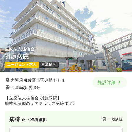
医療法人桂信会
羽原病院
エージェント求人
車通勤可
大阪府泉佐野市羽倉崎1-1-4
施設詳細
羽倉崎駅
3分
【医療法人桂信会 羽原病院】
地域密着型のケアミックス病院です♪
病棟
一般病院
正・准看護師