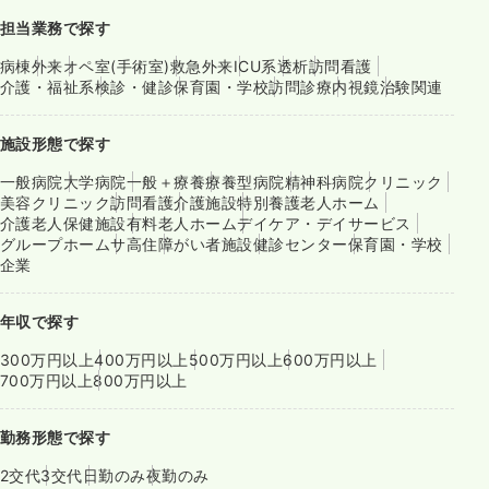
担当業務で探す
病棟
外来
オペ室(手術室)
救急外来
ICU系
透析
訪問看護
介護・福祉系
検診・健診
保育園・学校
訪問診療
内視鏡
治験関連
施設形態で探す
一般病院
大学病院
一般＋療養
療養型病院
精神科病院
クリニック
美容クリニック
訪問看護
介護施設
特別養護老人ホーム
介護老人保健施設
有料老人ホーム
デイケア・デイサービス
グループホーム
サ高住
障がい者施設
健診センター
保育園・学校
企業
年収で探す
300万円以上
400万円以上
500万円以上
600万円以上
700万円以上
800万円以上
勤務形態で探す
2交代
3交代
日勤のみ
夜勤のみ