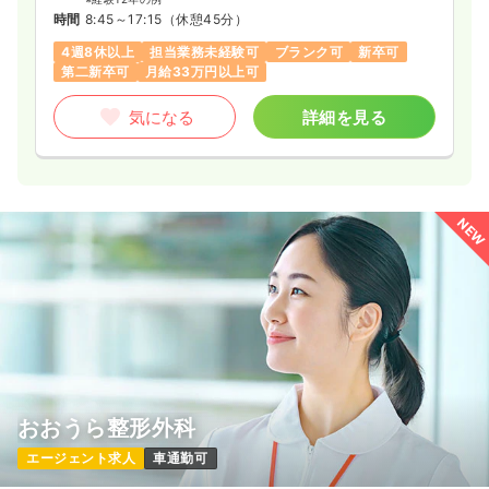
時間
8:45～17:15
（休憩45分）
4週8休以上
担当業務未経験可
ブランク可
新卒可
第二新卒可
月給33万円以上可
気になる
詳細を見る
NEW
おおうら整形外科
エージェント求人
車通勤可