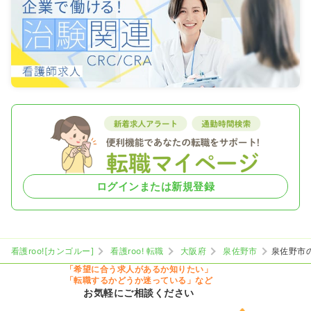
ログインまたは新規登録
看護roo![カンゴルー]
看護roo! 転職
大阪府
泉佐野市
泉佐野市
「希望に合う求人があるか知りたい」
「転職するかどうか迷っている」など
お気軽にご相談ください