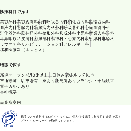
診療科目で探す
美容外科
美容皮膚科
内科
呼吸器内科
消化器内科
循環器内科
血液内科
腎臓内科
糖尿病内科
外科
呼吸器外科
心臓血管外科
消化器外科
脳神経外科
整形外科
形成外科
小児科
産婦人科
眼科
耳鼻咽喉科
皮膚科
泌尿器科
精神科・心療内科
放射線科
麻酔科
リウマチ科
リハビリテーション科
アレルギー科
緩和医療科（ホスピス）
特徴で探す
新規オープン
4週8休以上
土日休み
駅徒歩５分以内
車通勤可（駐車場有）
寮あり
託児所あり
ブランク・未経験可
電子カルテあり
会社概要
事業所案内
看護roo!を運営する(株)クイックは、個人情報保護に取り組む企業を示す
プライバシーマークを取得しています。