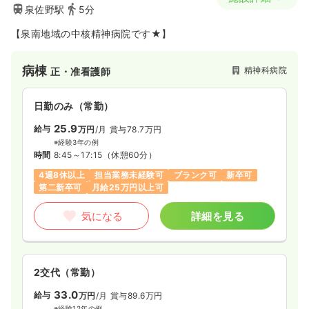
泉佐野駅
5分
【泉南地域の中核精神病院です★】
病棟
精神科病院
正・准看護師
日勤のみ（常勤）
25.9
給与
万円
/月
賞与78.7万円
※経験3年の例
時間
8:45～17:15
（休憩60分）
4週8休以上
担当業務未経験可
ブランク可
新卒可
第二新卒可
月給25万円以上可
気になる
詳細を見る
2交代（常勤）
33.0
給与
万円
/月
賞与89.6万円
※経験12年の例