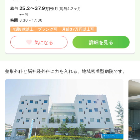
25.2〜37.9
給与
万円
/月
賞与4.2ヶ月
※一例
時間
8:30～17:30
4週8休以上
ブランク可
月給37万円以上可
気になる
詳細を見る
整形外科と脳神経外科に力を入れる、地域密着型病院です。