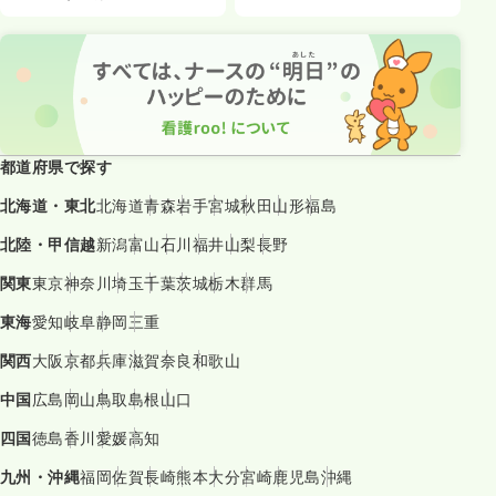
都道府県で探す
北海道・東北
北海道
青森
岩手
宮城
秋田
山形
福島
北陸・甲信越
新潟
富山
石川
福井
山梨
長野
関東
東京
神奈川
埼玉
千葉
茨城
栃木
群馬
東海
愛知
岐阜
静岡
三重
関西
大阪
京都
兵庫
滋賀
奈良
和歌山
中国
広島
岡山
鳥取
島根
山口
四国
徳島
香川
愛媛
高知
九州・沖縄
福岡
佐賀
長崎
熊本
大分
宮崎
鹿児島
沖縄