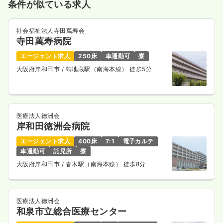
条件が似ている求人
社会福祉法人寺田萬寿会
寺田萬寿病院
エージェント求人
250床
車通勤可
寮
大阪府岸和田市
/ 蛸地蔵駅（南海本線） 徒歩5分
医療法人徳洲会
岸和田徳洲会病院
エージェント求人
400床
7:1
電子カルテ
車通勤可
託児所
寮
大阪府岸和田市
/ 春木駅（南海本線） 徒歩8分
医療法人徳洲会
和泉市立総合医療センター