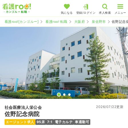
気になる
登録/ログイン
求人検索
メニュー
看護roo![カンゴルー]
看護roo! 転職
大阪府
泉佐野市
佐野記念
2026/07/22更新
社会医療法人栄公会
佐野記念病院
エージェント求人
95床
7:1
電子カルテ
車通勤可