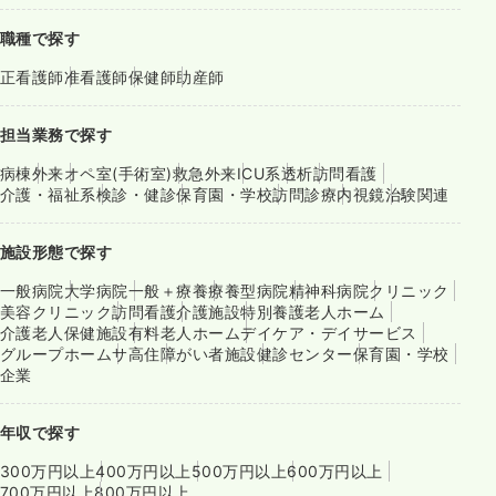
職種で探す
正看護師
准看護師
保健師
助産師
担当業務で探す
病棟
外来
オペ室(手術室)
救急外来
ICU系
透析
訪問看護
介護・福祉系
検診・健診
保育園・学校
訪問診療
内視鏡
治験関連
施設形態で探す
一般病院
大学病院
一般＋療養
療養型病院
精神科病院
クリニック
美容クリニック
訪問看護
介護施設
特別養護老人ホーム
介護老人保健施設
有料老人ホーム
デイケア・デイサービス
グループホーム
サ高住
障がい者施設
健診センター
保育園・学校
企業
年収で探す
300万円以上
400万円以上
500万円以上
600万円以上
700万円以上
800万円以上