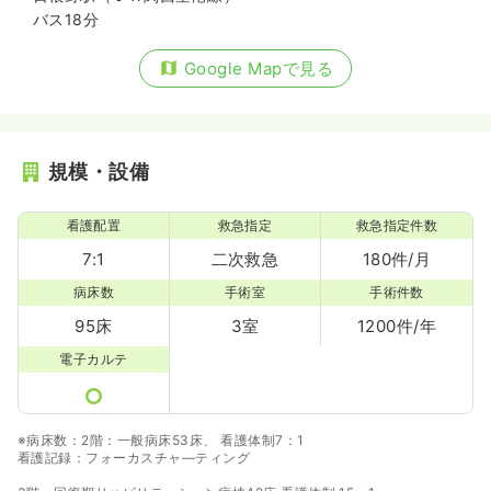
バス18分
Google Mapで見る
規模・設備
看護配置
救急指定
救急指定件数
7:1
二次救急
180件/月
病床数
手術室
手術件数
95床
3室
1200件/年
電子カルテ
※病床数：2階：一般病床53床、 看護体制7：1
看護記録：フォーカスチャ―ティング