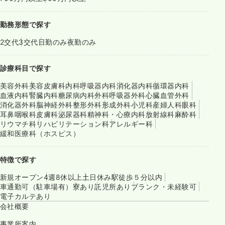
勤務形態で探す
2交代
3交代
日勤のみ
夜勤のみ
診療科目で探す
美容外科
美容皮膚科
内科
呼吸器内科
消化器内科
循環器内科
血液内科
腎臓内科
糖尿病内科
外科
呼吸器外科
心臓血管外科
消化器外科
脳神経外科
整形外科
形成外科
小児科
産婦人科
眼科
耳鼻咽喉科
皮膚科
泌尿器科
精神科・心療内科
放射線科
麻酔科
リウマチ科
リハビリテーション科
アレルギー科
緩和医療科（ホスピス）
特徴で探す
新規オープン
4週8休以上
土日休み
駅徒歩５分以内
車通勤可（駐車場有）
寮あり
託児所あり
ブランク・未経験可
電子カルテあり
会社概要
事業所案内