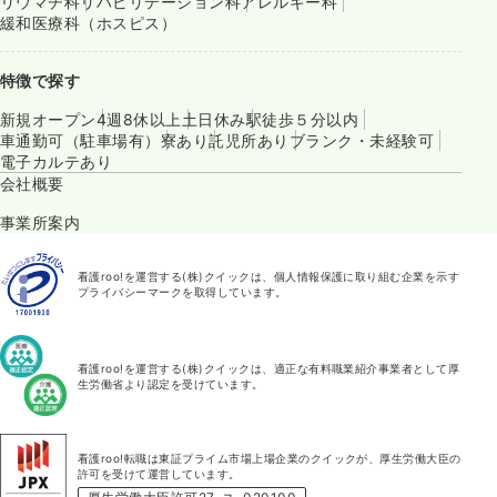
リウマチ科
リハビリテーション科
アレルギー科
緩和医療科（ホスピス）
特徴で探す
新規オープン
4週8休以上
土日休み
駅徒歩５分以内
車通勤可（駐車場有）
寮あり
託児所あり
ブランク・未経験可
電子カルテあり
会社概要
事業所案内
看護roo!を運営する(株)クイックは、個人情報保護に取り組む企業を示す
プライバシーマークを取得しています。
看護roo!を運営する(株)クイックは、適正な有料職業紹介事業者として厚
生労働省より認定を受けています。
看護roo!転職は東証プライム市場上場企業のクイックが、厚生労働大臣の
許可を受けて運営しています。