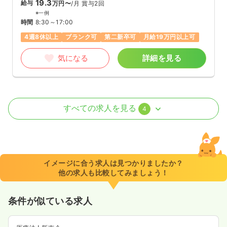
19.3
給与
万円〜
/月
賞与2回
※一例
時間
8:30～17:00
4週8休以上
ブランク可
第二新卒可
月給19万円以上可
気になる
詳細を見る
外来
一般病院
正・准看護師
すべての求人を見る
4
一時募集休止
日勤のみ（常勤）
25.1
給与
万円
/月
賞与2.3ヶ月
※経験3年の例
イメージに合う求人は見つかりましたか？
時間
8:30～17:00
（休憩60分）
他の求人も比較してみましょう！
日祝休み
4週8休以上
ブランク可
月給36万円以上可
条件が似ている求人
気になる
詳細を見る