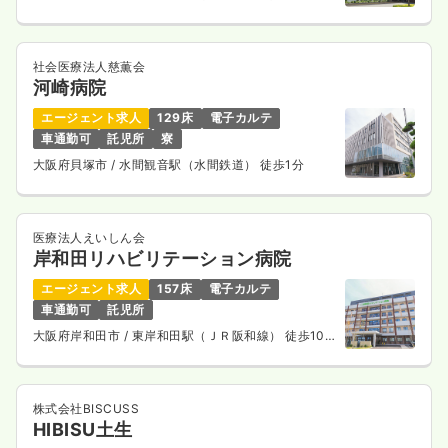
社会医療法人慈薫会
河崎病院
透析
一般病院
正・准看護師
エージェント求人
129床
電子カルテ
一時募集休止
日勤のみ（常勤）
車通勤可
託児所
寮
大阪府貝塚市
/ 水間観音駅（水間鉄道） 徒歩1分
19.5〜36.5
給与
万円
/月
賞与2.3ヶ月
※一例
時間
8:00～17:00
（休憩60分）
医療法人えいしん会
ブランク可
月給36万円以上可
岸和田リハビリテーション病院
気になる
詳細を見る
エージェント求人
157床
電子カルテ
車通勤可
託児所
大阪府岸和田市
/ 東岸和田駅（ＪＲ阪和線） 徒歩10
分
株式会社BISCUSS
HIBISU土生