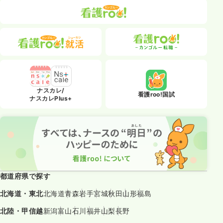
ナスカレ/
看護roo!国試
ナスカレPlus+
都道府県で探す
北海道・東北
北海道
青森
岩手
宮城
秋田
山形
福島
北陸・甲信越
新潟
富山
石川
福井
山梨
長野