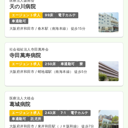
医療法人阪南会
天の川病院
一時募集休止
日勤のみ（パート）
エージェント求人
99床
電子カルテ
1,500〜1,600
給与
時給
円
車通勤可
時間
17:00～20:00
大阪府岸和田市
/ 春木駅（南海本線） 徒歩15分
日祝休み
ブランク可
時給1,600円以上可
気になる
詳細を見る
社会福祉法人寺田萬寿会
寺田萬寿病院
エージェント求人
250床
車通勤可
寮
訪問看護
大阪府岸和田市
/ 蛸地蔵駅（南海本線） 徒歩5分
一般病院
正・准看護師
一時募集休止
日勤のみ（常勤）
23.0
給与
万円〜
/月
医療法人大植会
※一例
葛城病院
時間
9:00～17:00
エージェント求人
243床
7:1
電子カルテ
日祝休み
オンコールあり
月給23万円以上可
車通勤可
託児所
大阪府岸和田市
/ 東岸和田駅（ＪＲ阪和線） 徒歩7分
気になる
詳細を見る