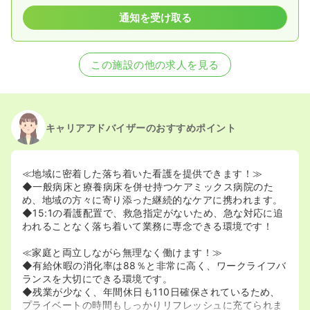
2023/08/01
正・准看護師の募集を開始
2023/06/09
正・准看護師の募集を休止
通知を受け取る
2023/03/28
准看護師の募集を開始
2023/03/20
正看護師の募集を開始
この施設の他の求人を見る
キャリアアドバイザーのおすすめポイント
≪地域に密着した落ち着いた看護を提供できます！≫
◆一般病床と療養病床を併せ持つケアミックス病院のた
め、地域の方々に寄り添った継続的なケアに携われます。
◆15:1の看護配置で、救急指定がないため、急な対応に追
われることなく落ち着いて業務に専念できる環境です！
≪家庭と両立しながら無理なく働けます！≫
◆有給休暇の消化率は88％と非常に高く、ワークライフバ
ランスを大切にできる環境です。
◆残業が少なく、年間休日も110日確保されているため、
プライベートの時間もしっかりリフレッシュに充てられま