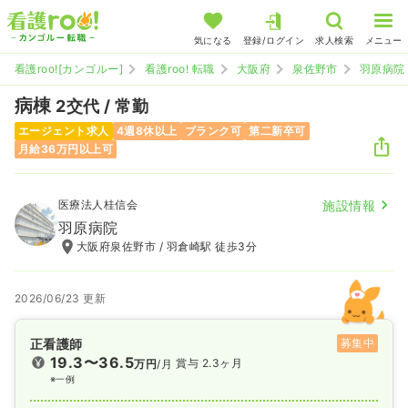
気になる
登録/ログイン
求人検索
メニュー
看護roo![カンゴルー]
看護roo! 転職
大阪府
泉佐野市
羽原病院
病棟
2交代 / 常勤
エージェント求人
4週8休以上
ブランク可
第二新卒可
月給36万円以上可
医療法人桂信会
施設情報
羽原病院
大阪府泉佐野市 / 羽倉崎駅 徒歩3分
2026/06/23 更新
正看護師
募集中
19.3〜36.5
賞与 2.3ヶ月
万円
/月
※一例