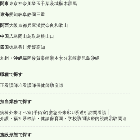
関東
東京
神奈川
埼玉
千葉
茨城
栃木
群馬
東海
愛知
岐阜
静岡
三重
関西
大阪
京都
兵庫
滋賀
奈良
和歌山
中国
広島
岡山
鳥取
島根
山口
四国
徳島
香川
愛媛
高知
九州・沖縄
福岡
佐賀
長崎
熊本
大分
宮崎
鹿児島
沖縄
職種で探す
正看護師
准看護師
保健師
助産師
担当業務で探す
病棟
外来
オペ室(手術室)
救急外来
ICU系
透析
訪問看護
介護・福祉系
検診・健診
保育園・学校
訪問診療
内視鏡
治験関連
施設形態で探す