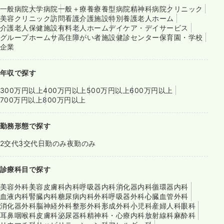
一般病院
大学病院
一般＋療養
療養型病院
精神科病院
クリニック
美容クリニック
訪問看護
介護施設
特別養護老人ホーム
介護老人保健施設
有料老人ホーム
デイケア・デイサービス
グループホーム
サ高住
障がい者施設
健診センター
保育園・学校
企業
年収で探す
300万円以上
400万円以上
500万円以上
600万円以上
700万円以上
800万円以上
勤務形態で探す
2交代
3交代
日勤のみ
夜勤のみ
診療科目で探す
美容外科
美容皮膚科
内科
呼吸器内科
消化器内科
循環器内科
血液内科
腎臓内科
糖尿病内科
外科
呼吸器外科
心臓血管外科
消化器外科
脳神経外科
整形外科
形成外科
小児科
産婦人科
眼科
耳鼻咽喉科
皮膚科
泌尿器科
精神科・心療内科
放射線科
麻酔科