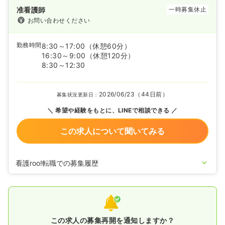
准看護師
一時募集休止
お問い合わせください
勤務時間
8:30～17:00
（休憩60分）
16:30～9:00
（休憩120分）
8:30～12:30
2026/06/23（44日前）
募集状況更新日：
希望や経験をもとに、LINEで相談できる
この求人について聞いてみる
看護roo!転職での募集履歴
2026/05/26
正看護師の募集を開始
2026/03/03
正・准看護師の募集を休止
2026/01/15
正・准看護師の募集を開始
2025/09/24
正・准看護師の募集を休止
2024/10/22
正・准看護師の募集を開始
この求人の募集再開を通知しますか？
2024/07/04
正・准看護師の募集を休止