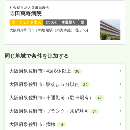
社会福祉法人寺田萬寿会
寺田萬寿病院
エージェント求人
250床
車通勤可
寮
大阪府岸和田市
/ 蛸地蔵駅（南海本線） 徒歩5分
同じ地域で条件を追加する
大阪府泉佐野市
×
4週8休以上
38
大阪府泉佐野市
×
駅徒歩５分以内
32
大阪府泉佐野市
×
車通勤可（駐車場有）
47
大阪府泉佐野市
×
ブランク・未経験可
31
大阪府泉佐野市
×
病棟
14