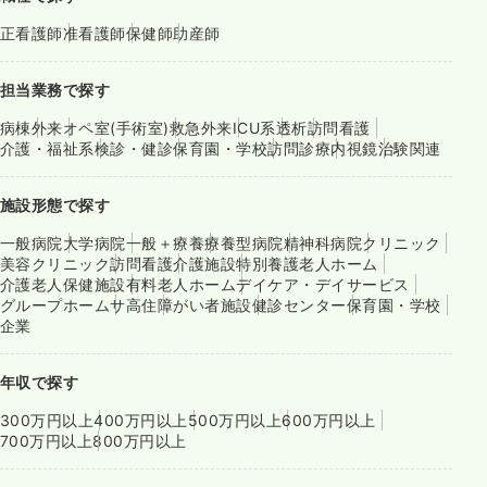
正看護師
准看護師
保健師
助産師
担当業務で探す
病棟
外来
オペ室(手術室)
救急外来
ICU系
透析
訪問看護
介護・福祉系
検診・健診
保育園・学校
訪問診療
内視鏡
治験関連
施設形態で探す
一般病院
大学病院
一般＋療養
療養型病院
精神科病院
クリニック
美容クリニック
訪問看護
介護施設
特別養護老人ホーム
介護老人保健施設
有料老人ホーム
デイケア・デイサービス
グループホーム
サ高住
障がい者施設
健診センター
保育園・学校
企業
年収で探す
300万円以上
400万円以上
500万円以上
600万円以上
700万円以上
800万円以上