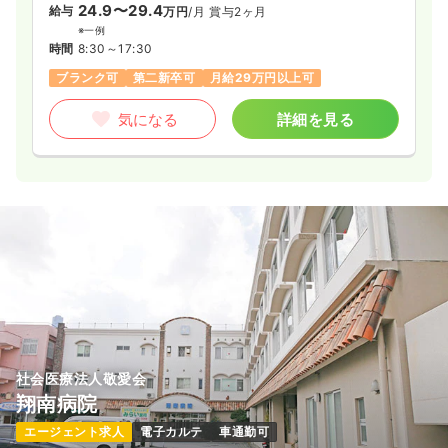
24.9〜29.4
給与
万円
/月
賞与2ヶ月
※一例
時間
8:30～17:30
ブランク可
第二新卒可
月給29万円以上可
気になる
詳細を見る
社会医療法人敬愛会
翔南病院
エージェント求人
電子カルテ
車通勤可