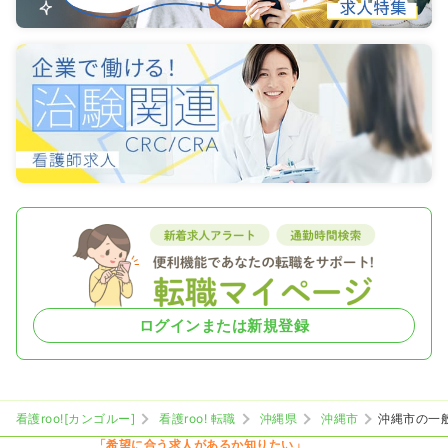
ログインまたは新規登録
看護roo![カンゴルー]
看護roo! 転職
沖縄県
沖縄市
沖縄市の一
「希望に合う求人があるか知りたい」