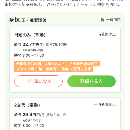
市松本へ新築移転し、さらにリハビリテーション機能を強化。
訪問看護や通所リハ等の居宅事業にも積極的に取り組み、在宅
でも安心して療養できるシステム作りもしています。今後も
病棟
一般病院
正・准看護師
「地域と一体化し開かれた病院」を目指します。
一時募集休止
日勤のみ（常勤）
22.7
給与
万円
/月
賞与75.4万円
※経験14年の例
時間
8:00～17:00
年間休日120日
4週8休以上
担当業務未経験可
ブランク可
第二新卒可
月給22万円以上可
気になる
詳細を見る
一時募集休止
2交代（常勤）
29.4
給与
万円
/月
賞与3.6ヶ月
※経験6年の例
時間
8:00～17:00