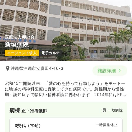
医療法人卯の会
新垣病院
エージェント求人
電子カルテ
沖縄県沖縄市安慶田4-10-3
施設詳細
昭和45年開院以来、「愛の心を持って行動しよう」をモットー
に地域の精神科医療に貢献してきた病院です。急性期から慢性
期・認知症まで幅広い精神看護に携われます。2014年にはEPA
によるフィリピンからの看護学生候補を受け入れるなどアジア
との積極的な連携を図っています。
病棟
一般病院
正・准看護師
一時募集休止
3交代（常勤）