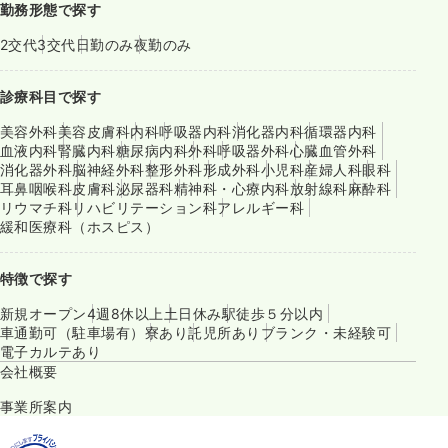
勤務形態で探す
2交代
3交代
日勤のみ
夜勤のみ
診療科目で探す
美容外科
美容皮膚科
内科
呼吸器内科
消化器内科
循環器内科
血液内科
腎臓内科
糖尿病内科
外科
呼吸器外科
心臓血管外科
消化器外科
脳神経外科
整形外科
形成外科
小児科
産婦人科
眼科
耳鼻咽喉科
皮膚科
泌尿器科
精神科・心療内科
放射線科
麻酔科
リウマチ科
リハビリテーション科
アレルギー科
緩和医療科（ホスピス）
特徴で探す
新規オープン
4週8休以上
土日休み
駅徒歩５分以内
車通勤可（駐車場有）
寮あり
託児所あり
ブランク・未経験可
電子カルテあり
会社概要
事業所案内