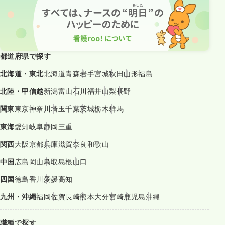
都道府県で探す
北海道・東北
北海道
青森
岩手
宮城
秋田
山形
福島
北陸・甲信越
新潟
富山
石川
福井
山梨
長野
関東
東京
神奈川
埼玉
千葉
茨城
栃木
群馬
東海
愛知
岐阜
静岡
三重
関西
大阪
京都
兵庫
滋賀
奈良
和歌山
中国
広島
岡山
鳥取
島根
山口
四国
徳島
香川
愛媛
高知
九州・沖縄
福岡
佐賀
長崎
熊本
大分
宮崎
鹿児島
沖縄
職種で探す