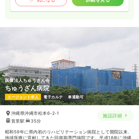
医療法人ちゅうざん会
ちゅうざん病院
エージェント求人
電子カルテ
車通勤可
沖縄県沖縄市松本6-2-1
施設詳細
首里駅
35分
昭和59年に県内初のリハビリテーション病院として開院以来、
地域医療に貢献してきた回復期専門病院です。平成18年に沖縄