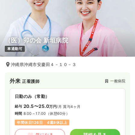
（医）卯の会 新垣病院
車通勤可
沖縄県沖縄市安慶田４－１０－３
外来
一般病院
正看護師
日勤のみ（常勤）
20.5〜25.0
給与
万円
/月
賞与4ヶ月
時間
8:00～17:00
（休憩60分）
年間休日126日
4週8休以上
気になる
詳細を見る