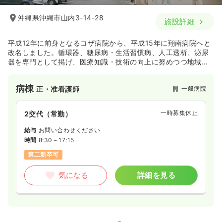
沖縄県沖縄市山内3-14-28
施設詳細
平成12年に前身となるコザ病院から、平成15年に翔南病院へと
改名しました。循環器、糖尿病・生活習慣病、人工透析、泌尿
器を専門として掲げ、医療知識・技術の向上に努めつつ地域医
療に貢献している病院です。
病棟
一般病院
正・准看護師
一時募集休止
2交代（常勤）
給与
お問い合わせください
時間
8:30～17:15
第二新卒可
気になる
詳細を見る