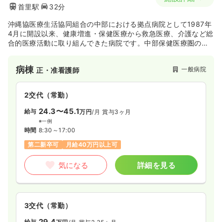
首里駅
32分
沖縄協医療生活協同組合の中部における拠点病院として1987年
4月に開設以来、健康増進・保健医療から救急医療、介護など総
合的医療活動に取り組んできた病院です。中部保健医療圏の中
で近隣の医療機関と協力しながら、軽度～中等度の急性期医療
と亜急性期医療を担っていましたが、社会的な高齢化に伴い在
病棟
一般病院
正・准看護師
宅医療を強化し、病床数の半数以上を地域包括ケア病棟へ再編
しています。今後益々、地域の医療要求に応えていける病院と
して期待が高まっています。
2交代（常勤）
24.3〜45.1
給与
万円
/月
賞与3ヶ月
※一例
時間
8:30～17:00
第二新卒可
月給40万円以上可
気になる
詳細を見る
3交代（常勤）
29.4
給与