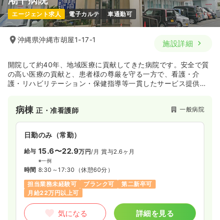
潮平病院
エージェント求人
電子カルテ
車通勤可
沖縄県沖縄市胡屋1-17-1
施設詳細
開院して約40年、地域医療に貢献してきた病院です。安全で質
の高い医療の貢献と、患者様の尊厳を守る一方で、看護・介
護・リハビリテーション・保健指導等一貫したサービス提供を
実施しており、今後益々地域医療の貢献に期待がかかる病院で
す。
病棟
一般病院
正・准看護師
日勤のみ（常勤）
15.6〜22.9
給与
万円
/月
賞与2.6ヶ月
※一例
時間
8:30～17:30
（休憩60分）
担当業務未経験可
ブランク可
第二新卒可
月給22万円以上可
気になる
詳細を見る