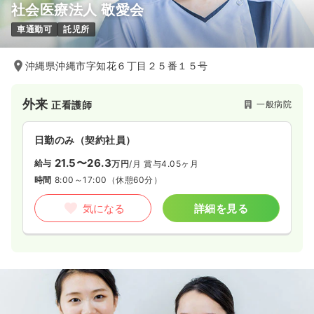
社会医療法人 敬愛会
車通勤可
託児所
沖縄県沖縄市字知花６丁目２５番１５号
外来
一般病院
正看護師
日勤のみ（契約社員）
21.5〜26.3
給与
万円
/月
賞与4.05ヶ月
時間
8:00～17:00
（休憩60分）
気になる
詳細を見る