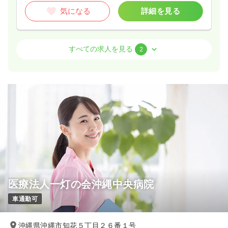
気になる
詳細を見る
病棟
一般病院
正看護師 / 管理職
すべての求人を見る
2
一時募集休止
日勤のみ（常勤）
34.1
給与
万円
/月
賞与3ヶ月
※経験28年の例
時間
8:30～17:30
日祝休み
月給39万円以上可
気になる
詳細を見る
外来
一般病院
正・准看護師
医療法人一灯の会沖縄中央病院
車通勤可
一時募集休止
日勤のみ（常勤）
21.5
給与
万円
/月
賞与2回
沖縄県沖縄市知花５丁目２６番１号