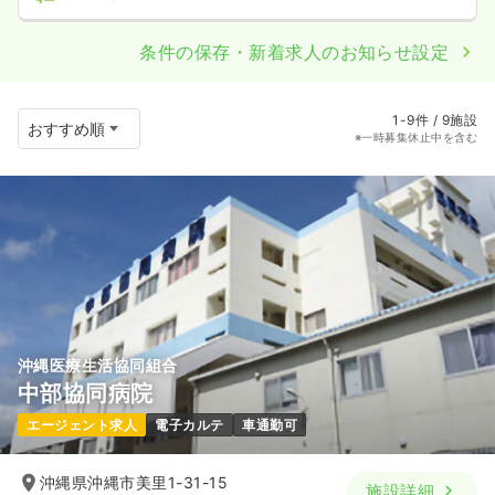
条件の保存・新着求人のお知らせ設定
1-9件 / 9施設
※一時募集休止中を含む
沖縄医療生活協同組合
中部協同病院
エージェント求人
電子カルテ
車通勤可
沖縄県沖縄市美里1-31-15
施設詳細