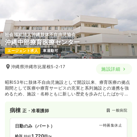
社会福祉法人沖縄肢体不自由児協会
沖縄中部療育医療センター
エージェント求人
車通勤可
沖縄県沖縄市比屋根5-2-17
施設詳細
昭和53年に肢体不自由児施設として開設以来、療育医療の拠点
期間として医療や療育サービスの充実と系列施設との連携を強
めるため、施設・名称ともに新しい歴史を歩みだしたばかりの
施設です。患者さまの成長・発達を高めるべく専門スタッフが
連携して治療・看護に取り組んでおります。
病棟
一般病院
正・准看護師
一時募集休止
日勤のみ（パート）
1,720
給与
時給
円〜