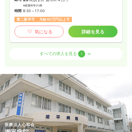
※経験8年の例
時間
8:30～17:00
第二新卒可
月給40万円以上可
気になる
詳細を見る
外来
一般病院
正・准看護師
すべての求人を見る
1
日勤のみ（パート）
1,106〜1,837
給与
時給
円
時間
8:30～17:00
日祝休み
時給1,800円以上可
気になる
詳細を見る
医療法人心和会