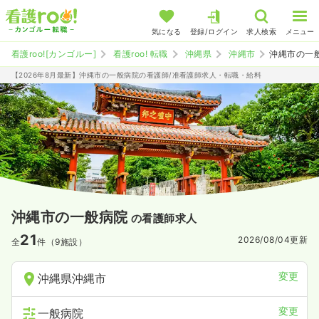
気になる
登録/ログイン
求人検索
メニュー
看護roo![カンゴルー]
看護roo! 転職
沖縄県
沖縄市
沖縄市の一
【2026年8月最新】沖縄市の一般病院の看護師/准看護師求人・転職・給料
沖縄市の一般病院
の看護師求人
21
2026/08/04
更新
全
件（9施設）
変更
沖縄県沖縄市
変更
一般病院