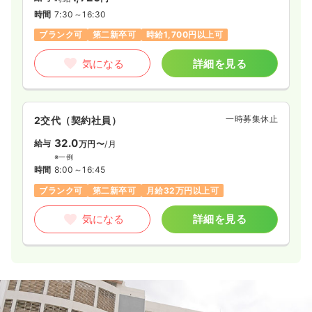
時間
7:30～16:30
ブランク可
第二新卒可
時給1,700円以上可
気になる
詳細を見る
一時募集休止
2交代（契約社員）
32.0
給与
万円〜
/月
※一例
時間
8:00～16:45
ブランク可
第二新卒可
月給32万円以上可
気になる
詳細を見る