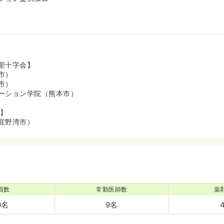
聖十字会】
市）
市）
ーション学院（熊本市）
会】
宜野湾市）
員数
常勤医師数
薬
0名
9名