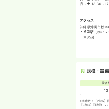
月～土 13:30～17
アクセス
沖縄県沖縄市松本6-
首里駅（ゆいレ
車35分
規模・設
看護
13
※病床数：【2階A】
【3階B】回復期リ