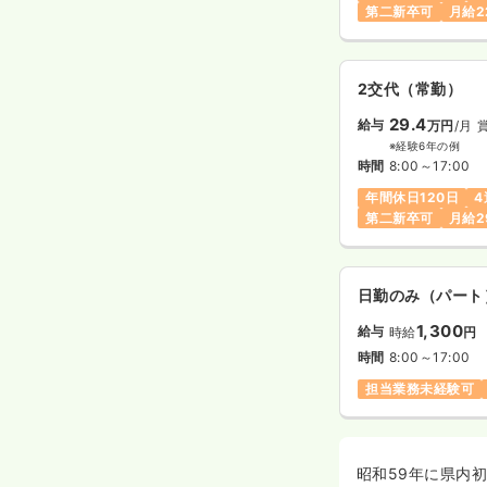
第二新卒可
月給2
2交代（常勤）
29.4
給与
万円
/月
※経験6年の例
時間
8:00～17:00
年間休日120日
4
第二新卒可
月給2
日勤のみ（パート
1,300
給与
時給
円
時間
8:00～17:00
担当業務未経験可
昭和59年に県内