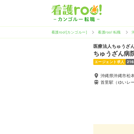
看護roo![カンゴルー]
看護roo! 転職
医療法人ちゅうざ
ちゅうざん病
エージェント求人
21
沖縄県沖縄市松本6
首里駅（ゆいレ