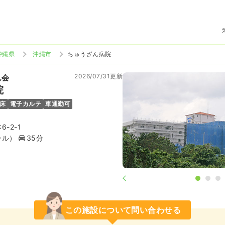
沖縄県
沖縄市
ちゅうざん病院
2026/07/31更新
ん会
院
6床
電子カルテ
車通勤可
-2-1
ール）
35分
この施設について問い合わせる