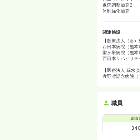
退院調整加算2
体制強化加算
関連施設
【医療法人（財）
西日本病院（熊本
聖ヶ塔病院（熊本
西日本リハビリテ
【医療法人 緑水
宜野湾記念病院（
職員
総職
34