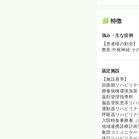
特徴
強み・主な症例
【患者様の割合】
整形:中枢神経:その
認定施設
【施設基準】
回復期リハビリテー
療養病棟環境加算
薬剤管理指導料
脳血管疾患等リハ
運動器リハビリテ
呼吸器リハビリテ
入院時食事療養（
地域連携診療計画
集団コミュニケー
休日リハビリテー