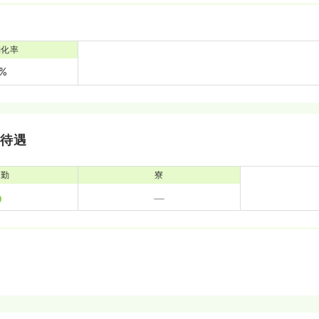
消化率
8%
・待遇
通勤
寮