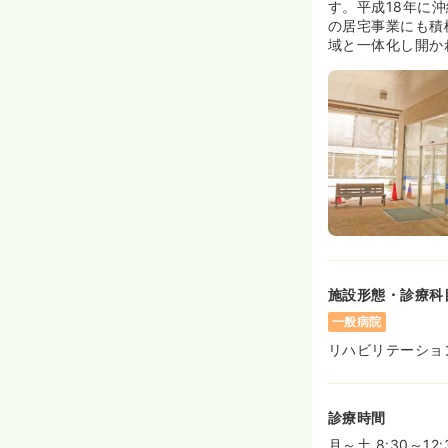
す。平成18年に
の居宅事業にも積
域と一体化し開か
施設形態・診療科
一般病院
リハビリテーショ
診療時間
月～土 8:30～12: