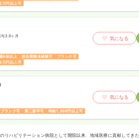
2万円以上可
賞与3.6ヶ月
気になる
週8休以上
担当業務未経験可
ブランク可
9万円以上可
）
気になる
ブランク可
第二新卒可
時給1,300円以上可
初のリハビリテーション病院として開院以来、地域医療に貢献してき