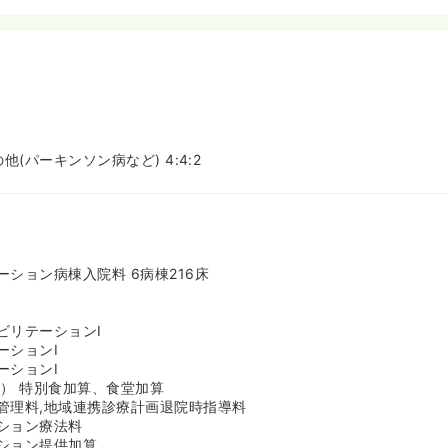
他(パーキンソン病など) 4:4:2
ション病棟入院料 6病棟216床
ビリテーションⅠ
ーションⅠ
ーションⅠ
Ⅰ） 特別食加算、食堂加算
管理料,地域連携診療計画退院時指導料
ション療法料
ション提供加算