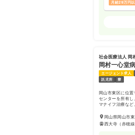
月給29万円
外来
正看護師
日勤のみ（パ
1,4
給与
時給
時間
9:00～18
社会医療法人 岡
担当業務未経
岡村一心堂
時給1,400
エージェント求人
託児所
寮
訪問看護
正
岡山市東区に位置
センターを所有し
日勤のみ（常
マナイフ治療など
24.0
給与
万
す。一方で岡山県
り、がんセンター
※経験3年の
岡山県岡山市東区
時間
8:30～17
西大寺（赤穂線
4週8休以上
ブランク可