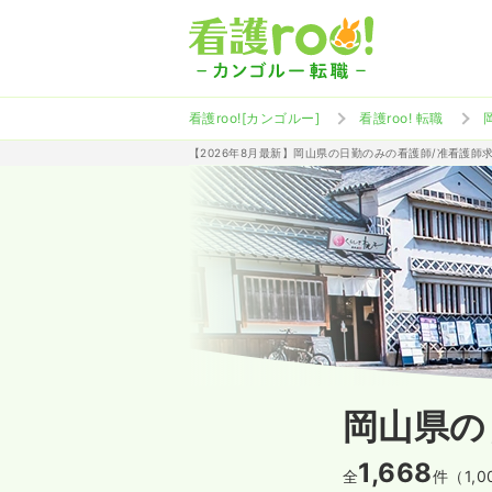
看護roo![カンゴルー]
看護roo! 転職
【2026年8月最新】岡山県の日勤のみの看護師/准看護師
岡山県の
1,668
全
件（1,