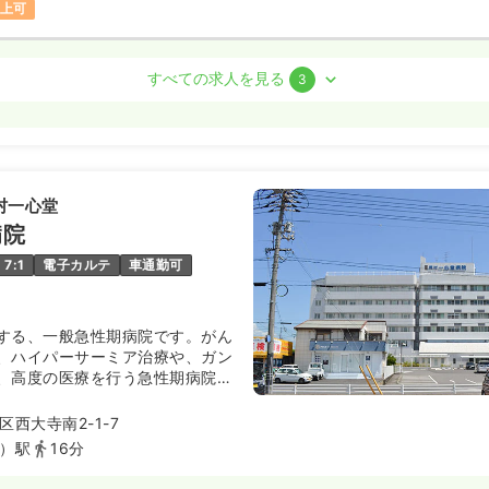
以上可
すべての求人を見る
3
ート）
00
円〜
気になる
:00
（休憩60分）
村一心堂
験可
ブランク可
第二新卒可
病院
円以上可
7:1
電子カルテ
車通勤可
看護師
する、一般急性期病院です。がん
、ハイパーサーミア治療や、ガン
勤）
、高度の医療を行う急性期病院で
円〜
/月
賞与4ヶ月
では数少ない緩和ケア病棟もあ
気になる
との連携も図っています。
例
西大寺南2-1-7
:30
（休憩60分）
）駅
16分
オンコールあり
担当業務未経験可
第二新卒可
月給30万円以上可