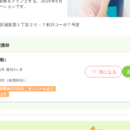
業務をメインとする、2025年5月
勤）
ーションです。
円〜
/月
賞与3.2ヶ月
気になる
例
:30
（休憩60分）
区福富西１丁目２０－７村川コーポ７号室
日
オンコールあり
第二新卒可
以上可
看護師
ート）
勤）
00
円〜
気になる
/月
賞与2ヶ月
気になる
:30
:00
（休憩60分）
り
第二新卒可
時給1,500円以上可
年間休日120日
オンコールあり
以上可