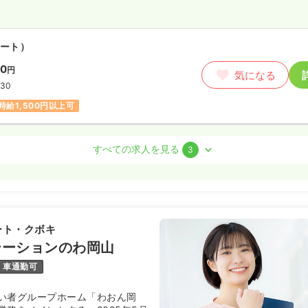
正・准看護師
ート）
00
円
勤）
気になる
:30
/月
賞与4ヶ月
気になる
時給1,500円以上可
例
:00
当業務未経験可
第二新卒可
すべての求人を見る
3
以上可
ート）
00
円
気になる
:30
ート・クボキ
時給1,500円以上可
テーションのわ岡山
車通勤可
室)
正看護師
い者グループホーム「わおん岡