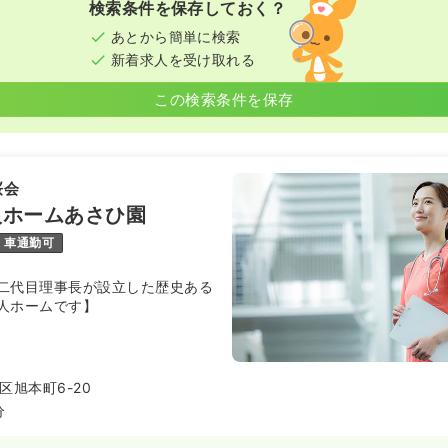
検索条件を保存しておく？
あとから簡単に検索
新着求人を受け取れる
この検索条件を保存
桜会
人ホームあさひ園
車通勤可
二代目理事長が設立した歴史ある
人ホームです】
区旭本町6-20
分