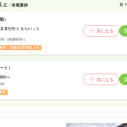
系
正・准看護師
勤）
2.9
万円
/月
賞与4.1ヶ月
気になる
:30
（休憩60分）
験可
月給22万円以上可
ート）
00
円〜
気になる
:30
験可