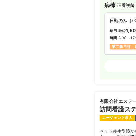
病棟
正看護師
検診・健診
日勤のみ（パ
1,5
給与
時給
日勤のみ（常
時間
8:30～17
23.1
給与
万円
第二新卒可
※経験4年の
時間
8:00～17
日祝休み
担
外来
正看護師
月給28万円
日勤のみ（パ
1,5
給与
時給
時間
8:30～17
有限会社エステ
第二新卒可
訪問看護ス
エージェント求人
オペ室(手術
ペット共生型障が