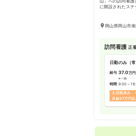
山」への訪問看護
日勤のみ（常
に開設されたステ
26.2
給与
万
※経験5年の
時間
8:30～17
岡山県岡山市南
年間休日126
月給27万円
訪問看護
正
日勤のみ（パ
日勤のみ（常
1,5
給与
時給
37.0
給与
万円
時間
8:30～17
※一例
時間
9:00～18
オンコールあ
土日祝休み
月給37万円