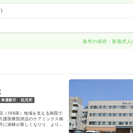
)
条件の保存・新着求人
院
車通勤可
託児所
院（199床）地域を支える病院で
介護医療院併設のケアミックス病
7月に病棟が新しくなりり、より働
が安心できる環境ができました。