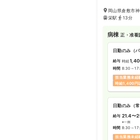
水清会グループに
院内にステーショ
岡山県倉敷市神田
も取り組みを活発
栄駅
13分
中長期的な関わり
バランスを大切に
共交通機関での通
病棟
正・准看
日勤のみ（パ
1,4
給与
時給
時間
8:30～17
担当業務未経
時給1,400
日勤のみ（常
21.4〜2
給与
※一例
時間
8:30～17
担当業務未経