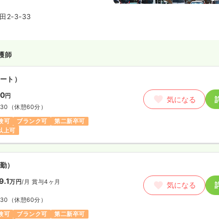
所属し、系列施設との連携や、病
ンのある訪問看護など在宅分野へ
2-3-33
に行なっております。患者様との
を目指したい方や、ワークライフ
したい方にも人気な病院です。公
勤も可能です。
護師
ート）
00
円
気になる
:30
（休憩60分）
験可
ブランク可
第二新卒可
円以上可
勤）
9.1
万円
/月
賞与4ヶ月
気になる
:30
（休憩60分）
験可
ブランク可
第二新卒可