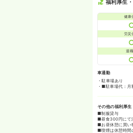
福利厚生
健康
労災
退
車通勤
・駐車場あり
・■駐車場代：月額
その他の福利厚生
■制服貸与
■昼食300円にて
■お昼休憩に買い
■喫煙は休憩時間