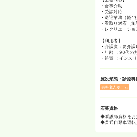
・食事介助
・受診対応
・送迎業務（軽4
・看取り対応（施
・レクリエーショ
【利用者】
・介護度：要介護度
・年齢 ：90代の
・処置 ：インス
施設形態・診療科
有料老人ホーム
応募資格
◆看護師資格をお
◆普通自動車運転免