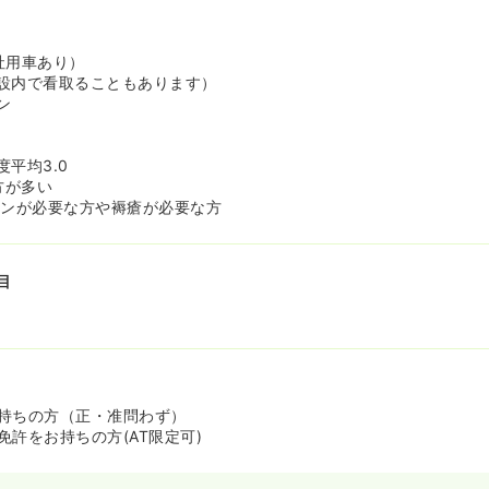
社用車あり）
設内で看取ることもあります）
ン
平均3.0
方が多い
リンが必要な方や褥瘡が必要な方
目
持ちの方（正・准問わず）
許をお持ちの方(AT限定可)