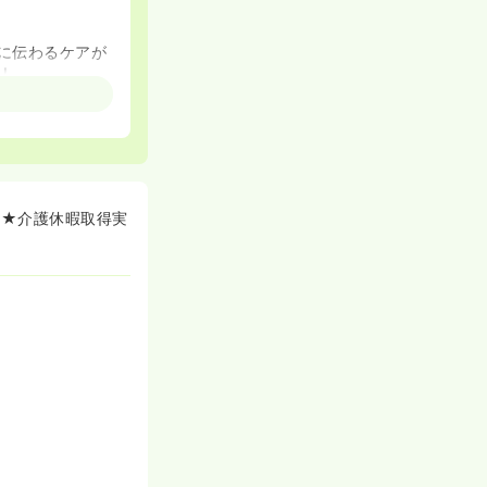
に伝わるケアが
！
、栄養バランス
応も行っており
実施するなど、
り★介護休暇取得実
！
トに合わせお仕