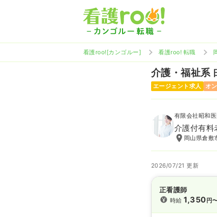
看護roo![カンゴルー]
看護roo! 転職
介護・福祉系
エージェント求人
オ
有限会社昭和医
介護付有料
岡山県倉敷市
2026/07/21 更新
正看護師
1,350
時給
円