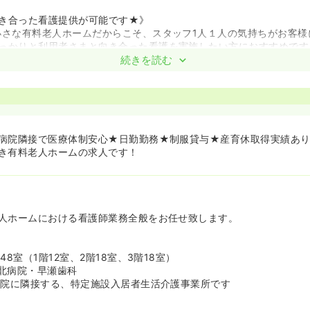
き合った看護提供が可能です★》
小さな有料老人ホームだからこそ、スタッフ1人１人の気持ちがお客様
っかりと利用者さまと向き合った看護を実施したい方におすすめです
さまへ提供をされるお食事は、委託業者による季節の野菜を取り入れ
続きを読む
を提供しており、減塩食や低カロリー食、キザミ食などの特別食も対
に配慮し、お部屋は完全個室、かつ入浴においてもお一人ずつ入浴を
護ケアを取り入れております！
境が整っております★》
病院隣接で医療体制安心★日勤勤務★制服貸与★産育休取得実績あ
め、夜はご自宅でゆっくりと生活をしたい看護師様にもおすすめです
き有料老人ホームの求人です！
取得実績も介護休暇取得実績もあり、スタッフの方々のライフイベン
することも可能でございます！
人ホームにおける看護師業務全般をお任せ致します。
48室（1階12室、2階18室、3階18室）
北病院・早瀬歯科
病院に隣接する、特定施設入居者生活介護事業所です