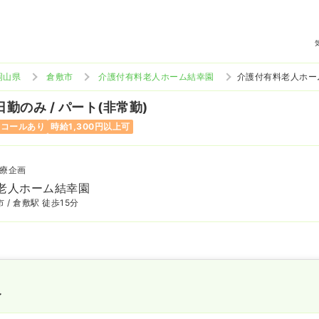
岡山県
倉敷市
介護付有料老人ホーム結幸園
介護付有料老人ホー
日勤のみ / パート(非常勤)
ンコールあり
時給1,300円以上可
療企画
老人ホーム結幸園
 / 倉敷駅 徒歩15分
〜