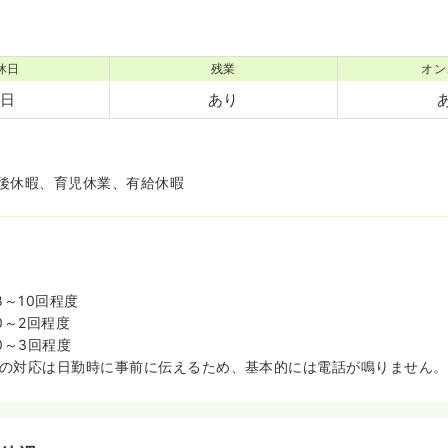
休日
残業
オン
7日
あり
後休暇、育児休業、有給休暇
～10回程度
0～2回程度
0～3回程度
時の対応は日勤時に事前に伝えるため、基本的には電話が鳴りません。