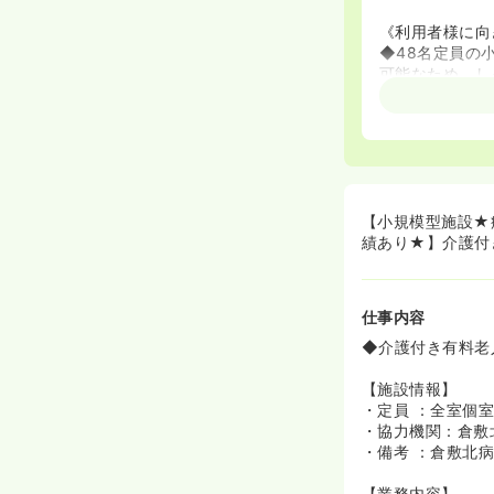
《利用者様に向
◆48名定員の
可能なため、し
◆また、利用者
の取れたお食事
ます！
◆プライバシー
配慮ある看護介
《働きやすい環
【小規模型施設★
◆日勤業務のた
績あり★】介護付
◆また、産育休
事のサポートを
仕事内容
◆介護付き有料老
【施設情報】
・定員 ：全室個室
・協力機関：倉敷
・備考 ：倉敷北
【業務内容】