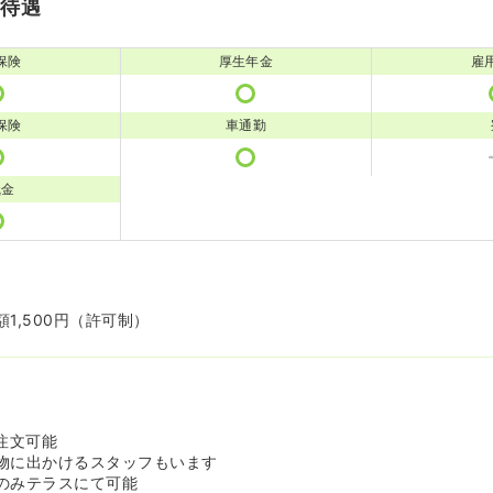
・待遇
保険
厚生年金
雇
保険
車通勤
職金
1,500円（許可制）
注文可能
物に出かけるスタッフもいます
のみテラスにて可能