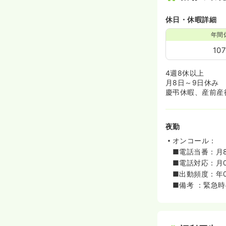
休日・休暇詳細
年間
10
4週8休以上
月8日～9日休み
慶弔休暇、産前産
夜勤
オンコール：
■電話当番：月8
■電話対応：月
■出動頻度：年
■備考 ：緊急