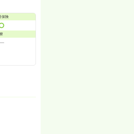
用保険
寮