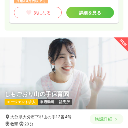
月給30万円以上可
気になる
詳細を見る
NEW
しもごおり山の手保育園
エージェント求人
車通勤可
託児所
大分県大分市下郡山の手13番4号
施設詳細
牧駅
20分