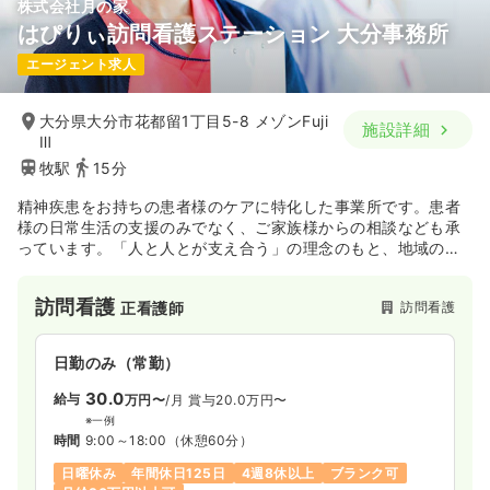
株式会社月の家
はぴりぃ訪問看護ステーション 大分事務所
エージェント求人
大分県大分市花都留1丁目5-8 メゾンFuji
施設詳細
Ⅲ
牧駅
15分
精神疾患をお持ちの患者様のケアに特化した事業所です。患者
様の日常生活の支援のみでなく、ご家族様からの相談なども承
っています。「人と人とが支え合う」の理念のもと、地域の皆
様に愛される事業所を目指しています。
訪問看護
訪問看護
正看護師
日勤のみ（常勤）
30.0
給与
万円〜
/月
賞与20.0万円〜
※一例
時間
9:00～18:00
（休憩60分）
日曜休み
年間休日125日
4週8休以上
ブランク可