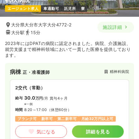
エージェント求人
車通勤可
託児所
寮
大分県大分市大字大分4772-2
施設詳細
大分駅
15分
2023年にはDPATの病院に認定されました。病院、介護施設、
就労支援まで精神科領域において一貫した医療を提供しており
ます。
病棟
精神科病院
正・准看護師
2交代（常勤）
30.0
給与
万円
/月
賞与4ヶ月
※一例
時間
8:20～17:00
（休憩60分）
ブランク可
新卒可
第二新卒可
月給32万円以上可
気になる
詳細を見る