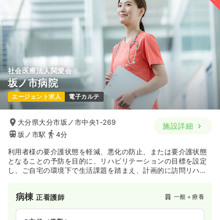
社会医療法人関愛会
坂ノ市病院
エージェント求人
電子カルテ
大分県大分市坂ノ市中央1-269
施設詳細
坂ノ市駅
4分
利用者様の要介護状態を軽減、悪化の防止、または要介護状態
となることの予防を目的に、リハビリテーションの目標を設定
し、ご自宅の環境下で生活課題を踏まえ、計画的に訪問リハビ
リテーションを提供しています。
病棟
一般＋療養
正看護師