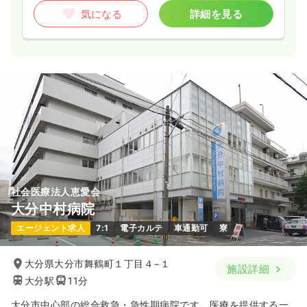
気になる
詳細を見る
社会医療法人恵愛会
大分中村病院
エージェント求人
7:1
電子カルテ
車通勤可
寮
大分県大分市舞鶴町１丁目４−１
施設詳細
大分駅
11分
大分市中心部の総合救急・急性期病院です。医療を提供する一