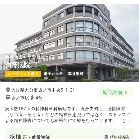
医療法人社団淵野会
渕野病院
エージェント求人
電子カルテ
車通勤可
大分県大分市坂ノ市中央5-1-21
施設詳細
坂ノ市駅
4分
病床数187床の精神科単科病院です。統合失調症・感情障害
（うつ病・そう病）などの精神疾患だけではなく、ストレスに
よる精神障害についても積極的に治療を行っています。「もの
忘れ外来」を併設し、CT検査や知的機能検査を行い、認知症の
早期診断・治療を行っています。天然温泉を利用した温泉入浴
病棟
精神科病院
正・准看護師
棟と露天風呂をもっていることも同院の特徴です。