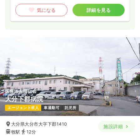
気になる
詳細を見る
医療法人同仁会
大分下郡病院
エージェント求人
車通勤可
託児所
大分県大分市大字下郡1410
施設詳細
牧駅
12分