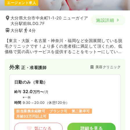
エージェント求人
大分県大分市中央町1-1-20 ニューガイア
施設詳細
大分駅前BLDG.7F
大分駅
4分
【東京・大阪・名古屋・神奈川・福岡など全国展開している脱
毛クリニックです！より多くの患者様に満足して頂くため、低
価格で質の高いサービスを提供することをモットーにしていま
す。】
外来
美容クリニック
正・准看護師
日勤のみ（常勤）
32.0
給与
万円〜
/月
※一例
時間
9:30～20:00
（休憩120分）
担当業務未経験可
ブランク可
第二新卒可
月給32万円以上可
気になる
詳細を見る