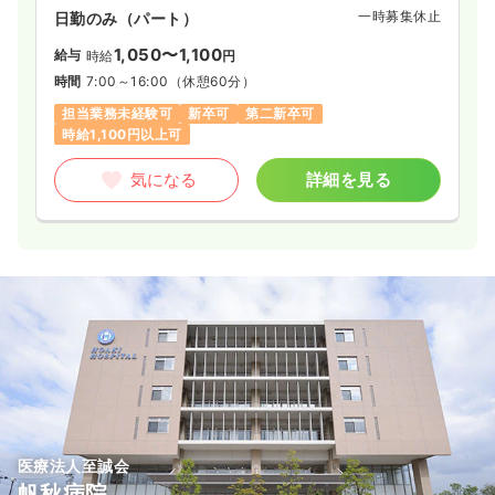
一時募集休止
日勤のみ（パート）
1,050〜1,100
給与
時給
円
時間
7:00～16:00
（休憩60分）
担当業務未経験可
新卒可
第二新卒可
時給1,100円以上可
気になる
詳細を見る
医療法人至誠会
帆秋病院