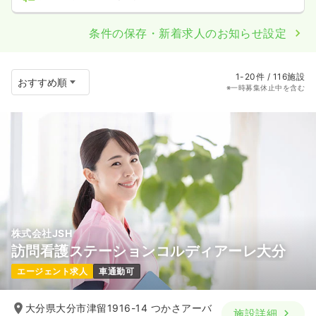
条件の保存・新着求人のお知らせ設定
1-20件 / 116施設
※一時募集休止中を含む
株式会社JSH
訪問看護ステーションコルディアーレ大分
エージェント求人
車通勤可
大分県大分市津留1916-14 つかさアーバ
施設詳細