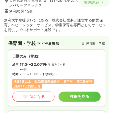
大分県別府市石垣東10丁目1−20 ホテル サ
施設詳細
ンバリーアネックス
別府駅
15分
別府大学駅徒歩17分にある、株式会社愛夢が運営する病児保
育、ベビーシッターサービス、学童保育を専門としてサービス
を提供しているサポート施設です。
保育園・学校
保育園・学校
正・准看護師
日勤のみ（常勤）
17.0〜22.0
給与
万円
/月
賞与2ヶ月
※一例
時間
7:00～16:00
（休憩60分）
4週8休以上
担当業務未経験可
新卒可
第二新卒可
月給22万円以上可
気になる
詳細を見る