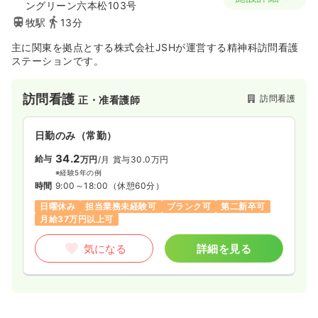
ングリーン六本松103号
牧駅
13分
主に関東を拠点とする株式会社JSHが運営する精神科訪問看護
ステーションです。
訪問看護
訪問看護
正・准看護師
日勤のみ（常勤）
34.2
給与
万円
/月
賞与30.0万円
※経験5年の例
時間
9:00～18:00
（休憩60分）
日曜休み
担当業務未経験可
ブランク可
第二新卒可
月給37万円以上可
気になる
詳細を見る