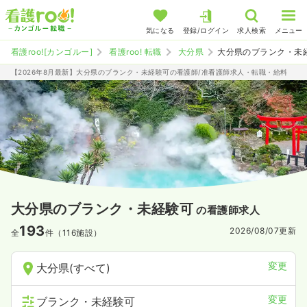
気になる
登録/ログイン
求人検索
メニュー
看護roo![カンゴルー]
看護roo! 転職
大分県
大分県のブランク・未
【2026年8月最新】大分県のブランク・未経験可の看護師/准看護師求人・転職・給料
大分県のブランク・未経験可
の看護師求人
193
2026/08/07
更新
全
件（116施設）
変更
大分県(すべて)
変更
ブランク・未経験可