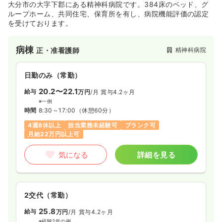
大分市の大字下郡にある精神科病院です。384床のベッド、グ
ループホーム、共同住宅、保育所を有し、病院機能評価の認定
を受けております。
病棟
精神科病院
正・准看護師
日勤のみ（常勤）
20.2〜22.1
給与
万円
/月
賞与4.2ヶ月
※一例
時間
8:30～17:00
（休憩60分）
4週8休以上
担当業務未経験可
ブランク可
月給22万円以上可
気になる
詳細を見る
2交代（常勤）
25.8
給与
万円
/月
賞与4.2ヶ月
※経験2年の例