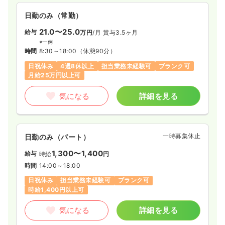
一時募集休止
日勤のみ（常勤）
日勤のみ（常勤）
22.0
給与
万円〜
/月
賞与3.7ヶ月
21.0〜25.0
給与
万円
/月
賞与3.5ヶ月
※一例
時間
8:30～17:30
※一例
（休憩60分）
時間
8:30～18:00
（休憩90分）
日祝休み
4週8休以上
担当業務未経験可
第二新卒可
日祝休み
4週8休以上
担当業務未経験可
ブランク可
月給22万円以上可
月給25万円以上可
気になる
詳細を見る
気になる
詳細を見る
一時募集休止
日勤のみ（パート）
一時募集休止
日勤のみ（パート）
1,250
給与
時給
円〜
1,300〜1,400
給与
時給
円
時間
8:30～17:30
時間
14:00～18:00
日祝休み
担当業務未経験可
第二新卒可
日祝休み
担当業務未経験可
ブランク可
時給1,200円以上可
時給1,400円以上可
気になる
詳細を見る
気になる
詳細を見る