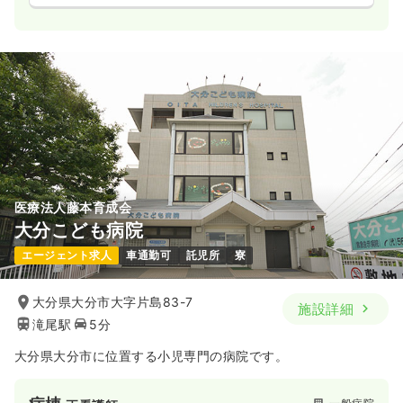
オペ室(手術室)
一般病院
正看護師
一時募集休止
日勤のみ（常勤）
25.0
給与
万円〜
/月
賞与3.7ヶ月
※一例
時間
8:30～17:30
4週8休以上
担当業務未経験可
第二新卒可
月給25万円以上可
医療法人藤本育成会
気になる
詳細を見る
大分こども病院
エージェント求人
車通勤可
託児所
寮
一時募集休止
日勤のみ（パート）
大分県大分市大字片島83-7
施設詳細
1,250
給与
時給
円〜
滝尾駅
5分
時間
8:30～17:30
大分県大分市に位置する小児専門の病院です。
担当業務未経験可
第二新卒可
時給1,200円以上可
気になる
詳細を見る