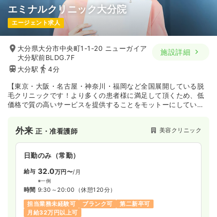
エミナルクリニック大分院
エージェント求人
大分県大分市中央町1-1-20 ニューガイア
施設詳細
大分駅前BLDG.7F
大分駅
4分
【東京・大阪・名古屋・神奈川・福岡など全国展開している脱
毛クリニックです！より多くの患者様に満足して頂くため、低
価格で質の高いサービスを提供することをモットーにしていま
す。】
外来
美容クリニック
正・准看護師
日勤のみ（常勤）
32.0
給与
万円〜
/月
※一例
時間
9:30～20:00
（休憩120分）
担当業務未経験可
ブランク可
第二新卒可
月給32万円以上可