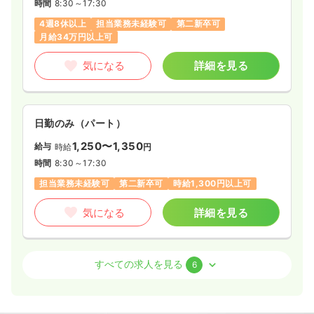
時間
8:30～17:30
4週8休以上
担当業務未経験可
第二新卒可
月給34万円以上可
気になる
詳細を見る
日勤のみ（パート）
1,250〜1,350
給与
時給
円
時間
8:30～17:30
担当業務未経験可
第二新卒可
時給1,300円以上可
気になる
詳細を見る
救急外来
一般病院
正看護師
すべての求人を見る
6
2交代（常勤）