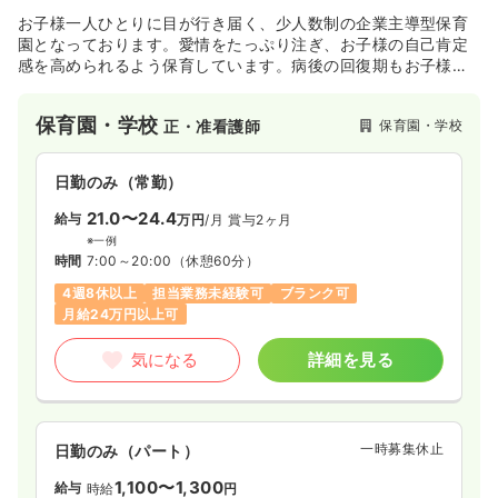
お子様一人ひとりに目が行き届く、少人数制の企業主導型保育
園となっております。愛情をたっぷり注ぎ、お子様の自己肯定
感を高められるよう保育しています。病後の回復期もお子様の
ケアを提供しています。
保育園・学校
保育園・学校
正・准看護師
日勤のみ（常勤）
21.0〜24.4
給与
万円
/月
賞与2ヶ月
※一例
時間
7:00～20:00
（休憩60分）
4週8休以上
担当業務未経験可
ブランク可
月給24万円以上可
気になる
詳細を見る
一時募集休止
日勤のみ（パート）
1,100〜1,300
給与
時給
円