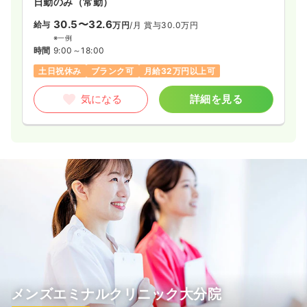
日勤のみ（常勤）
30.5〜32.6
給与
万円
/月
賞与30.0万円
※一例
時間
9:00～18:00
土日祝休み
ブランク可
月給32万円以上可
気になる
詳細を見る
メンズエミナルクリニック大分院