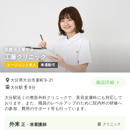
26.8〜34.4
給与
万円
/月
賞与3.7ヶ月
※一例
時間
8:30～17:30
4週8休以上
担当業務未経験可
第二新卒可
月給34万円以上可
気になる
詳細を見る
医療法人黎明会
工藤クリニック
一時募集休止
日勤のみ（パート）
エージェント求人
車通勤可
1,250〜1,350
給与
時給
円
時間
8:30～17:30
大分県大分市要町9-21
施設詳細
大分駅
8分
担当業務未経験可
第二新卒可
時給1,300円以上可
大分駅近くの整形外科クリニックで、美容皮膚科にも対応して
気になる
詳細を見る
おります。また、職員のレベルアップのために院内外の研修へ
の参加、費用のサポート等も行っています。
外来
一般病院
正看護師
外来
クリニック
正・准看護師