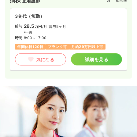
病棟
一般病院
正看護師
3交代（常勤）
29.5
給与
万円
/月
賞与5ヶ月
※一例
時間
8:00～17:00
年間休日120日
ブランク可
月給29万円以上可
気になる
詳細を見る