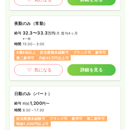
夜勤のみ（常勤）
32.3〜33.3
給与
万円
/月
賞与4ヶ月
※一例
時間
15:30～3:00
4週8休以上
担当業務未経験可
ブランク可
新卒可
第二新卒可
月給33万円以上可
気になる
詳細を見る
日勤のみ（パート）
1,200
給与
時給
円〜
時間
8:30～17:30
担当業務未経験可
ブランク可
新卒可
第二新卒可
時給1,200円以上可