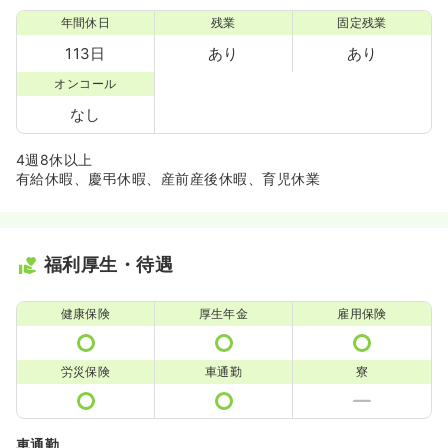
年間休日
残業
固定残業
113日
あり
あり
オンコール
なし
4週8休以上
有給休暇、慶弔休暇、産前産後休暇、育児休業
福利厚生・待遇
健康保険
厚生年金
雇用保険
労災保険
車通勤
寮
車通勤