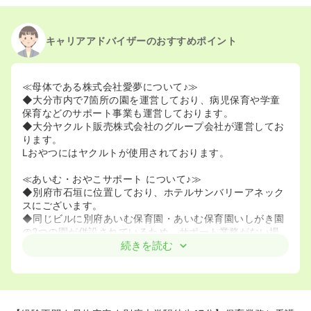
キャリアアドバイザーのおすすめポイント
≪母体である株式会社愛夢について♪≫
◆大分市内で7箇所の園を運営しており、病児保育や学童
保育などのサポート事業も運営しております。
◆大分ヤクルト販売株式会社のグループ会社が運営してお
ります。
Lおやつにはヤクルトが使用されております。
≪あいむ・おやこサポート について♪≫
◆別府市石垣に位置しており、ホテルサンバリーアネック
スにございます。
◆同じビルに別府あいむ保育園・あいむ保育園いしがき園
の2つの園が併設されているため、サポート業務がない場
合は保育園での保育業務を行っていただきます。
続きを読む
≪働きやすさ♪≫
◆保育園での看護師経験がなくても、未経験歓迎で先輩職
員がサポートするので安心して働けます！