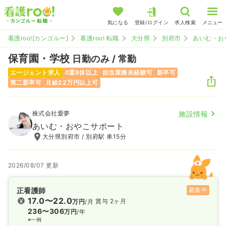
気になる
登録/ログイン
求人検索
メニュー
看護roo![カンゴルー]
看護roo! 転職
大分県
別府市
あいむ・お
保育園・学校
日勤のみ / 常勤
エージェント求人
4週8休以上
担当業務未経験可
新卒可
第二新卒可
月給22万円以上可
株式会社愛夢
施設情報
あいむ・おやこサポート
大分県別府市 / 別府駅 車15分
2026/08/07 更新
正看護師
募集中
17.0〜22.0
賞与 2ヶ月
万円
/月
236〜306
万円
/年
※一例