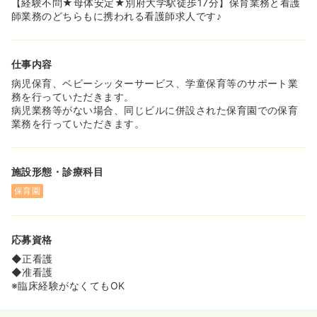
【経験不問★母体安定★別府大学駅徒歩17分】保育業務と看護
◆別府大学駅徒歩17分 / JR別府駅よりお車で約15分！
師業務のどちらもに携われる看護師求人です♪
◆車通勤可能/駐車場も無料！！
仕事内容
病児保育、ベビーシッターサービス、学童保育等のサポート業
務を行っていただきます。
病児業務等がない場合、同じビルに併設された保育園での保育
業務を行っていただきます。
施設形態・診療科目
保育園
応募資格
◆正看護
◆准看護
※臨床経験がなくてもOK