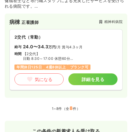
健福祉士など専門職スタッフによる充実したサービスを受けら
れる病院です。
認知症疾患医療センターの指定を新潟県より受けています。
病棟
精神科病院
正看護師
2交代（常勤）
24.0〜34.3
給与
万円
/月
賞与4.3ヶ月
時間
【2交代】
日勤 8:30～17:00 休憩60分
夜勤 15:45～翌8:45 休憩60分
年間休日125日
4週8休以上
ブランク可
※配置される病棟によっては
9:30～18:00、10:30～19:00の遅番あり
気になる
詳細を見る
8
1~8件（全
件）
この条件の新着求人を受け取る