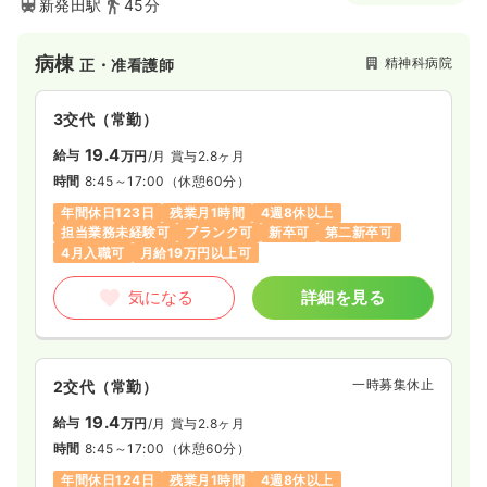
新発田駅
45分
病棟
精神科病院
正・准看護師
3交代（常勤）
19.4
給与
万円
/月
賞与2.8ヶ月
時間
8:45～17:00
（休憩60分）
年間休日123日
残業月1時間
4週8休以上
担当業務未経験可
ブランク可
新卒可
第二新卒可
4月入職可
月給19万円以上可
気になる
詳細を見る
一時募集休止
2交代（常勤）
19.4
給与
万円
/月
賞与2.8ヶ月
時間
8:45～17:00
（休憩60分）
年間休日124日
残業月1時間
4週8休以上