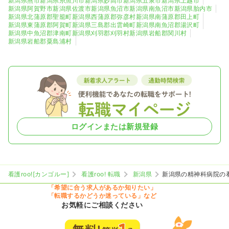
新潟県燕市
新潟県糸魚川市
新潟県妙高市
新潟県五泉市
新潟県上越市
新潟県阿賀野市
新潟県佐渡市
新潟県魚沼市
新潟県南魚沼市
新潟県胎内市
新潟県北蒲原郡聖籠町
新潟県西蒲原郡弥彦村
新潟県南蒲原郡田上町
新潟県東蒲原郡阿賀町
新潟県三島郡出雲崎町
新潟県南魚沼郡湯沢町
新潟県中魚沼郡津南町
新潟県刈羽郡刈羽村
新潟県岩船郡関川村
新潟県岩船郡粟島浦村
ログインまたは新規登録
看護roo![カンゴルー]
看護roo! 転職
新潟県
新潟県の精神科病院の
「希望に合う求人があるか知りたい」
「転職するかどうか迷っている」など
お気軽にご相談ください