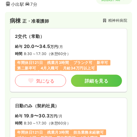
小出駅
7分
病棟
精神科病院
正・准看護師
2交代（常勤）
20.0〜34.5
給与
万円
/月
時間
8:30～17:30
（休憩60分）
年間休日121日
残業月3時間
ブランク可
新卒可
第二新卒可
4月入職可
月給34万円以上可
気になる
詳細を見る
日勤のみ（契約社員）
19.9〜30.3
給与
万円
/月
時間
8:30～17:30
（休憩60分）
年間休日121日
残業月3時間
担当業務未経験可