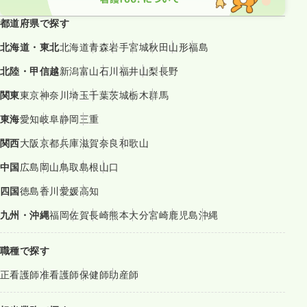
都道府県で探す
北海道・東北
北海道
青森
岩手
宮城
秋田
山形
福島
北陸・甲信越
新潟
富山
石川
福井
山梨
長野
関東
東京
神奈川
埼玉
千葉
茨城
栃木
群馬
東海
愛知
岐阜
静岡
三重
関西
大阪
京都
兵庫
滋賀
奈良
和歌山
中国
広島
岡山
鳥取
島根
山口
四国
徳島
香川
愛媛
高知
九州・沖縄
福岡
佐賀
長崎
熊本
大分
宮崎
鹿児島
沖縄
職種で探す
正看護師
准看護師
保健師
助産師