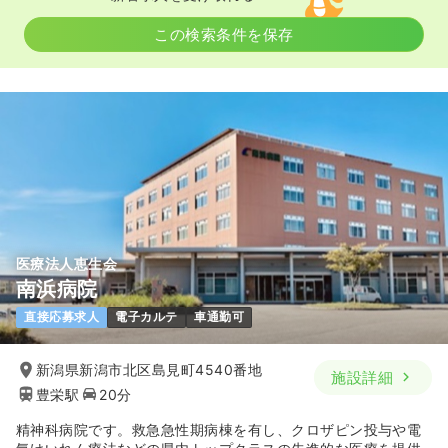
この検索条件を保存
医療法人恵生会
南浜病院
直接応募求人
電子カルテ
車通勤可
新潟県新潟市北区島見町4540番地
施設詳細
豊栄駅
20分
精神科病院です。救急急性期病棟を有し、クロザピン投与や電