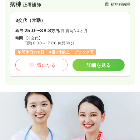
病棟
精神科病院
正看護師
果として県内初の『精神科救急（スーパー救急）病棟』を2016
年2月に開設。新潟県の南半分（南圏域）の精神疾患に関する救
急医療に貢献する、県を代表する基幹病院としての役割を担っ
3交代（常勤）
ています。
25.0〜38.8
給与
万円
/月
賞与3.4ヶ月
時間
【3交代】
日勤 8:30～17:00 休憩60分
準夜 16:30～翌1:00 休憩60分
年間休日120日
4週8休以上
ブランク可
深夜 0:30～9:00 休憩60分
気になる
詳細を見る