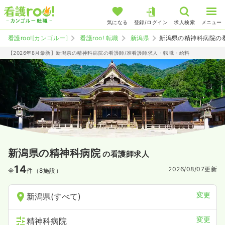
気になる
登録/ログイン
求人検索
メニュー
看護roo![カンゴルー]
看護roo! 転職
新潟県
新潟県の精神科病院の
【2026年8月最新】新潟県の精神科病院の看護師/准看護師求人・転職・給料
新潟県の精神科病院
の看護師求人
14
2026/08/07
更新
全
件（8施設）
変更
新潟県(すべて)
変更
精神科病院