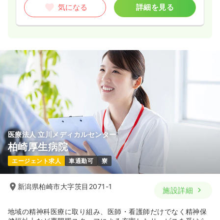
気になる
詳細を見る
医療法人 立川メディカルセンター
柏崎厚生病院
エージェント求人
車通勤可
寮
新潟県柏崎市大字茨目2071-1
施設詳細
地域の精神科医療に取り組み、医師・看護師だけでなく精神保