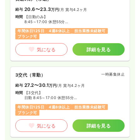
20.6〜23.3
給与
万円
/月
賞与4.2ヶ月
時間
【日勤のみ】
8:45～17:00 休憩55分
年間休日125日
4週8休以上
担当業務未経験可
※配属病棟により下記の通り早出・遅出があります
ブランク可
早出 7:00～15:15
遅出 10:15～18:30、11:15～19:30、12:15～20:30
気になる
詳細を見る
一時募集休止
3交代（常勤）
27.2〜30.1
給与
万円
/月
賞与4.2ヶ月
時間
【3交代】
日勤 8:45～17:00 休憩55分
準夜 16:45～翌1:00 休憩55分
年間休日125日
4週8休以上
担当業務未経験可
深夜 0:45～9:00 休憩55分
ブランク可
※準夜・深夜各4回程度
※配属病棟により早番・遅番勤務あり
気になる
詳細を見る
早番 7:00～15:15
遅番 10:30～18:45、10:45～19:00、11:15～19:30、
12:15～20:30