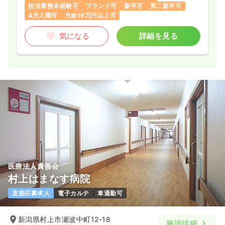
担当業務未経験可
ブランク可
新卒可
第二新卒可
4月入職可
月給19万円以上可
気になる
詳細を見る
医療法人責善会
村上はまなす病院
直接応募求人
電子カルテ
車通勤可
新潟県村上市瀬波中町12-18
施設詳細