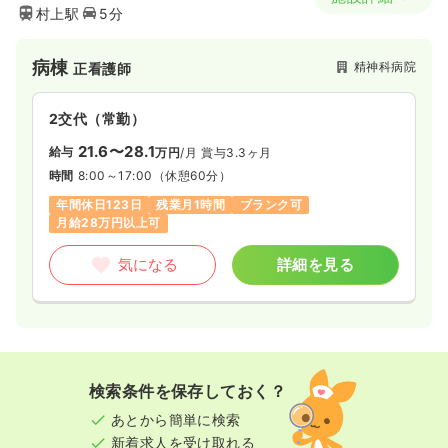
村上駅
5分
病棟
精神科病院
正看護師
2交代（常勤）
21.6〜28.1
給与
万円
/月
賞与3.3ヶ月
時間
8:00～17:00
（休憩60分）
年間休日123日
残業月1時間
ブランク可
月給28万円以上可
気になる
詳細を見る
検索条件を保存しておく？
あとから簡単に検索
新着求人を受け取れる