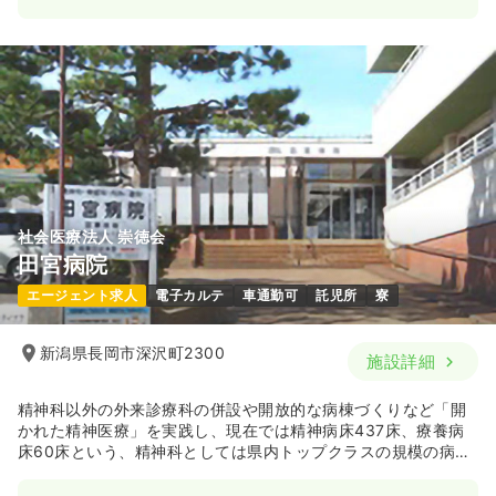
社会医療法人 崇徳会
田宮病院
エージェント求人
電子カルテ
車通勤可
託児所
寮
新潟県長岡市深沢町2300
施設詳細
精神科以外の外来診療科の併設や開放的な病棟づくりなど「開
かれた精神医療」を実践し、現在では精神病床437床、療養病
床60床という、精神科としては県内トップクラスの規模の病院
となりました。また、患者様のニーズに応えたい、断らない医
療への取り組み・継続が、救急医療への展開に繋がり、その結