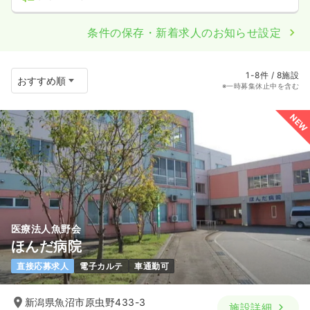
条件の保存・新着求人のお知らせ設定
1-8件 / 8施設
※一時募集休止中を含む
NEW
医療法人魚野会
ほんだ病院
直接応募求人
電子カルテ
車通勤可
新潟県魚沼市原虫野433-3
施設詳細