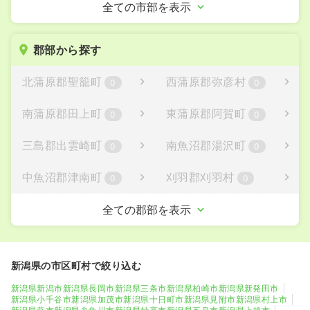
見附市
村上市
全ての市部を表示
0
1
燕市
糸魚川市
0
0
郡部から探す
妙高市
五泉市
0
0
北蒲原郡聖籠町
西蒲原郡弥彦村
0
0
上越市
阿賀野市
0
0
南蒲原郡田上町
東蒲原郡阿賀町
0
0
佐渡市
魚沼市
0
2
三島郡出雲崎町
南魚沼郡湯沢町
0
0
南魚沼市
胎内市
0
0
中魚沼郡津南町
刈羽郡刈羽村
0
0
岩船郡関川村
岩船郡粟島浦村
全ての郡部を表示
0
0
新潟県の市区町村で絞り込む
新潟県新潟市
新潟県長岡市
新潟県三条市
新潟県柏崎市
新潟県新発田市
新潟県小千谷市
新潟県加茂市
新潟県十日町市
新潟県見附市
新潟県村上市