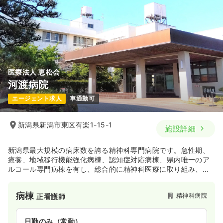
時間
8:50～17:00
（休憩60分）
年間休日121日
残業月3時間
オンコールあり
月給18万円以上可
気になる
詳細を見る
医療法人 恵松会
河渡病院
エージェント求人
車通勤可
新潟県新潟市東区有楽1-15-1
施設詳細
新潟県最大規模の病床数を誇る精神科専門病院です。急性期、
療養、地域移行機能強化病棟、認知症対応病棟、県内唯一のア
ルコール専門病棟を有し、総合的に精神科医療に取り組み、精
神障がい者の社会復帰に大きな成果を上げています。
病棟
精神科病院
正看護師
日勤のみ（常勤）