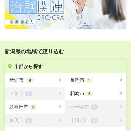
新潟県の地域で絞り込む
市部から探す
新潟市
長岡市
6
1
三条市
柏崎市
0
2
新発田市
小千谷市
2
0
加茂市
十日町市
0
0