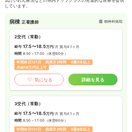
気けいれん療法などの県内トップクラスの先進的な医療を提供
しています。
病棟
精神科病院
正看護師
2交代（常勤）
17.5〜18.5
給与
万円
/月
賞与4.1ヶ月
時間
8:50～17:00
（休憩60分）
年間休日121日
残業月2時間
4週8休以上
月給18万円以上可
気になる
詳細を見る
3交代（常勤）
17.5〜18.5
給与
万円
/月
賞与4.1ヶ月
時間
8:50～17:00
（休憩60分）
年間休日121日
残業月2時間
4週8休以上