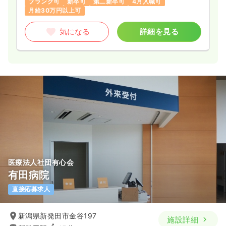
ブランク可
新卒可
第二新卒可
4月入職可
月給30万円以上可
気になる
詳細を見る
医療法人社団有心会
有田病院
直接応募求人
新潟県新発田市金谷197
施設詳細