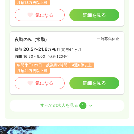
月給18万円以上可
気になる
詳細を見る
一時募集休止
夜勤のみ（常勤）
20.5〜21.6
給与
万円
/月
賞与4.1ヶ月
時間
16:50～9:00
（休憩120分）
年間休日121日
残業月2時間
4週8休以上
月給21万円以上可
気になる
詳細を見る
訪問看護
精神科病院
正看護師
すべての求人を見る
1
一時募集休止
日勤のみ（常勤）
17.8〜18.7
給与
万円
/月
賞与4.1ヶ月