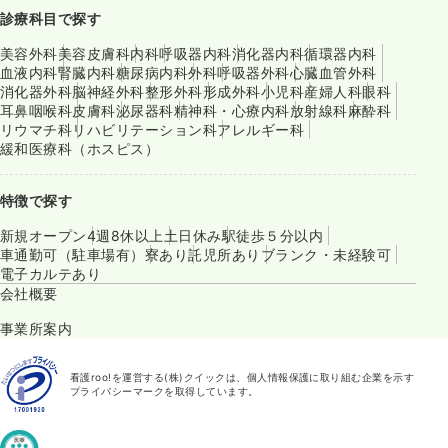
診療科目で探す
美容外科
美容皮膚科
内科
呼吸器内科
消化器内科
循環器内科
血液内科
腎臓内科
糖尿病内科
外科
呼吸器外科
心臓血管外科
消化器外科
脳神経外科
整形外科
形成外科
小児科
産婦人科
眼科
耳鼻咽喉科
皮膚科
泌尿器科
精神科・心療内科
放射線科
麻酔科
リウマチ科
リハビリテーション科
アレルギー科
緩和医療科（ホスピス）
特徴で探す
新規オープン
4週8休以上
土日休み
駅徒歩５分以内
車通勤可（駐車場有）
寮あり
託児所あり
ブランク・未経験可
電子カルテあり
会社概要
事業所案内
看護roo!を運営する(株)クイックは、個人情報保護に取り組む企業を示す
プライバシーマークを取得しています。