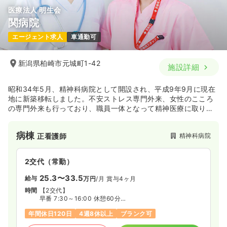
医療法人 明生会
関病院
エージェント求人
車通勤可
新潟県柏崎市元城町1-42
施設詳細
昭和34年5月、精神科病院として開設され、平成9年9月に現在
地に新築移転しました。不安ストレス専門外来、女性のこころ
の専門外来も行っており、職員一体となって精神医療に取り組
んでいます。
病棟
精神科病院
正看護師
2交代（常勤）
25.3〜33.5
給与
万円
/月
賞与4ヶ月
時間
【2交代】
早番 7:30～16:00 休憩60分
日勤 8:30～17:00 休憩60分
年間休日120日
4週8休以上
ブランク可
遅番 10:00～18:30 休憩60分
夜勤 16:15～翌9:15 休憩120分