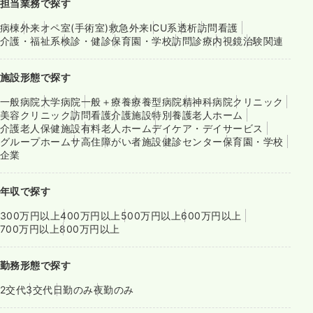
担当業務で探す
病棟
外来
オペ室(手術室)
救急外来
ICU系
透析
訪問看護
介護・福祉系
検診・健診
保育園・学校
訪問診療
内視鏡
治験関連
施設形態で探す
一般病院
大学病院
一般＋療養
療養型病院
精神科病院
クリニック
美容クリニック
訪問看護
介護施設
特別養護老人ホーム
介護老人保健施設
有料老人ホーム
デイケア・デイサービス
グループホーム
サ高住
障がい者施設
健診センター
保育園・学校
企業
年収で探す
300万円以上
400万円以上
500万円以上
600万円以上
700万円以上
800万円以上
勤務形態で探す
2交代
3交代
日勤のみ
夜勤のみ