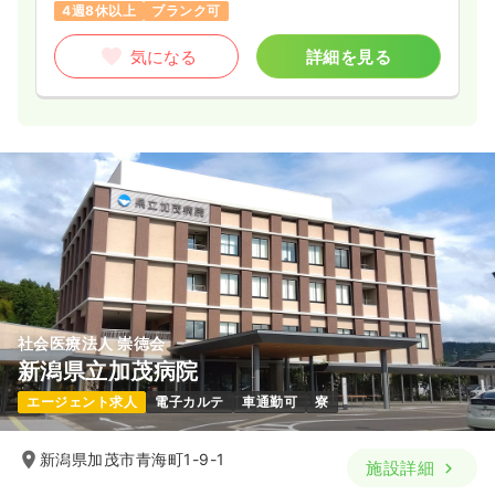
4週8休以上
ブランク可
深夜 0:30～9:00 休憩60分
【2交代】
気になる
詳細を見る
日勤 8:30～17:00 休憩60分
夜勤 16:30～翌9:00
社会医療法人 崇徳会
新潟県立加茂病院
エージェント求人
電子カルテ
車通勤可
寮
新潟県加茂市青海町1-9-1
施設詳細