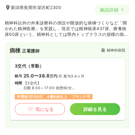
新潟県長岡市深沢町2300
施設詳細
精神科以外の外来診療科の併設や開放的な病棟づくりなど「開
かれた精神医療」を実践し、現在では精神病床437床、療養病
床60床という、精神科としては県内トップクラスの規模の病院
となりました。また、患者様のニーズに応えたい、断らない医
療への取り組み・継続が、救急医療への展開に繋がり、その結
病棟
精神科病院
正看護師
果として県内初の『精神科救急（スーパー救急）病棟』を2016
年2月に開設。新潟県の南半分（南圏域）の精神疾患に関する救
急医療に貢献する、県を代表する基幹病院としての役割を担っ
3交代（常勤）
ています。
25.0〜38.8
給与
万円
/月
賞与3.4ヶ月
時間
【3交代】
日勤 8:30～17:00 休憩60分
準夜 16:30～翌1:00 休憩60分
年間休日120日
4週8休以上
ブランク可
深夜 0:30～9:00 休憩60分
気になる
詳細を見る