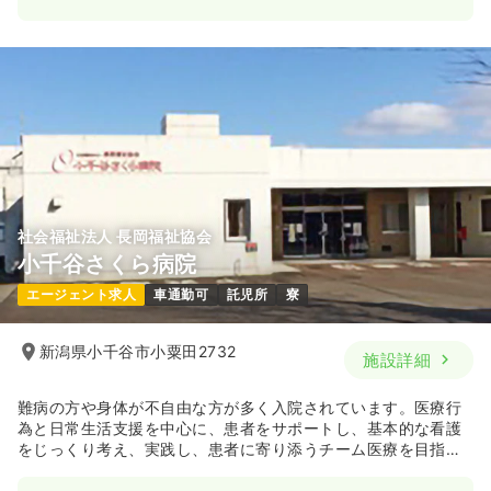
社会福祉法人 長岡福祉協会
小千谷さくら病院
エージェント求人
車通勤可
託児所
寮
新潟県小千谷市小粟田2732
施設詳細
難病の方や身体が不自由な方が多く入院されています。医療行
為と日常生活支援を中心に、患者をサポートし、基本的な看護
をじっくり考え、実践し、患者に寄り添うチーム医療を目指
し、やりがいが生まれるような看護実践を推進しています。