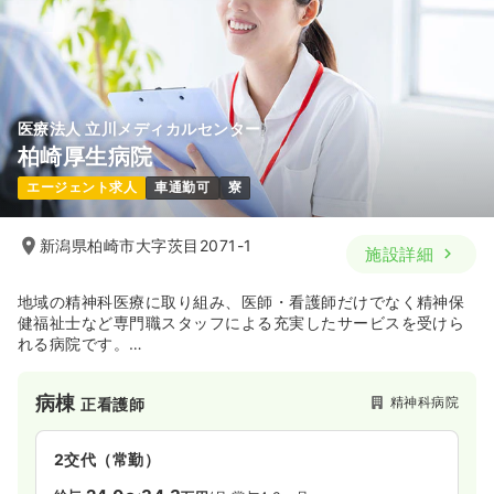
医療法人 立川メディカルセンター
柏崎厚生病院
エージェント求人
車通勤可
寮
新潟県柏崎市大字茨目2071-1
施設詳細
地域の精神科医療に取り組み、医師・看護師だけでなく精神保
健福祉士など専門職スタッフによる充実したサービスを受けら
れる病院です。
認知症疾患医療センターの指定を新潟県より受けています。
病棟
精神科病院
正看護師
2交代（常勤）