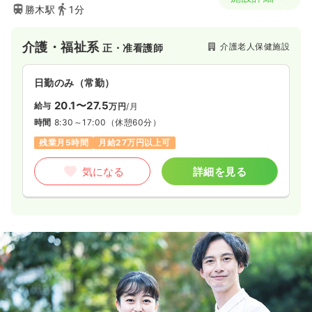
勝木駅
1分
介護・福祉系
介護老人保健施設
正・准看護師
日勤のみ（常勤）
20.1〜27.5
給与
万円
/月
時間
8:30～17:00
（休憩60分）
残業月5時間
月給27万円以上可
気になる
詳細を見る