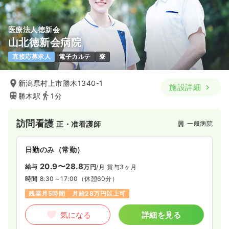
医療法人徳新会
山北徳新会病院
直接応募求人
電子カルテ
寮
新潟県村上市勝木1340-1
施設詳細
勝木駅
1分
訪問看護
一般病院
正・准看護師
日勤のみ（常勤）
20.9〜28.8
給与
万円
/月
賞与3ヶ月
時間
8:30～17:00
（休憩60分）
残業月5時間
月給28万円以上可
気になる
詳細を見る