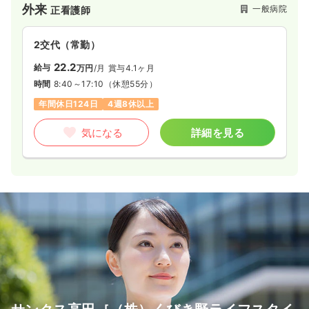
外来
一般病院
正看護師
2交代（常勤）
22.2
給与
万円
/月
賞与4.1ヶ月
時間
8:40～17:10
（休憩55分）
年間休日124日
4週8休以上
気になる
詳細を見る