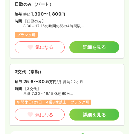
日勤のみ（パート）
1,300〜1,800
給与
時給
円
時間
【日勤のみ】
8:30～17:15の時間の間の4時間以上
※1日4～6時間程度
ブランク可
※週4日程度
気になる
詳細を見る
3交代（常勤）
25.6〜30.5
給与
万円
/月
賞与2.2ヶ月
時間
【3交代】
早番 7:30～16:15 休憩60分
日勤 8:30～17:15 休憩60分
年間休日121日
4週8休以上
ブランク可
準夜 16:30～00:30 休憩60分
深夜 00:00～09:00 休憩60分
夜勤 16:30～翌9:00
気になる
詳細を見る
※その他、早番・遅番があり