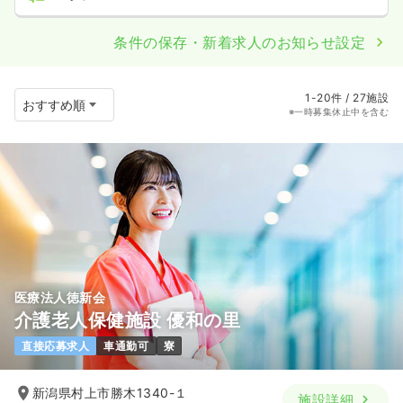
条件の保存・新着求人のお知らせ設定
1-20件 / 27施設
※一時募集休止中を含む
医療法人徳新会
介護老人保健施設 優和の里
直接応募求人
車通勤可
寮
新潟県村上市勝木1340-１
施設詳細