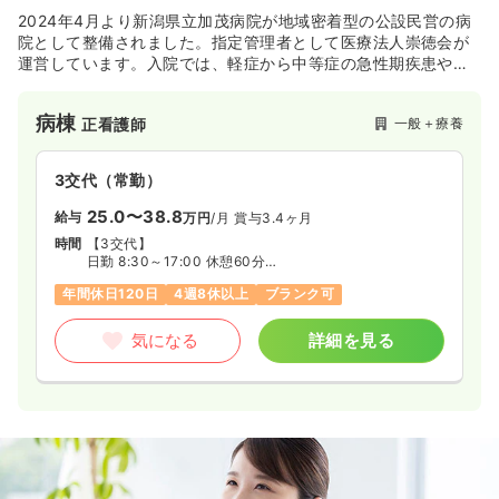
2024年4月より新潟県立加茂病院が地域密着型の公設民営の病
院として整備されました。指定管理者として医療法人崇徳会が
運営しています。入院では、軽症から中等症の急性期疾患や県
央基幹病院での超急性期を過ぎた患者さんの在宅までの総合的
医療などを担います。外来では従来の診療科に加えて認知症・
病棟
一般＋療養
正看護師
精神科医療などを強化し、患者さんの抱える障がいや疾病の悪
化予防・健康維持管理に努めます。
3交代（常勤）
25.0〜38.8
給与
万円
/月
賞与3.4ヶ月
時間
【3交代】
日勤 8:30～17:00 休憩60分
準夜 16:30～翌1:00 休憩60分
年間休日120日
4週8休以上
ブランク可
深夜 0:30～翌9:00 休憩60分
気になる
詳細を見る