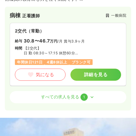
気になる
詳細を見る
新幹線での通勤も可能なので、県央エリアの方も多数活躍して
いる病院です。
病棟
一般病院
正看護師
2交代（常勤）
30.8〜46.7
給与
万円
/月
賞与3.9ヶ月
時間
【2交代】
日 勤 08:30～17:15 休憩60分
長日勤 08:30～21:30 休憩90分
年間休日121日
4週8休以上
ブランク可
夜 勤 20:30～09:30 休憩75分
※週38時間45分勤務
気になる
詳細を見る
病棟
一般病院
助産師
すべての求人を見る
1
一時募集休止
2交代（常勤）
27.7〜37.6
給与
万円
/月
賞与4.5ヶ月
時間
【2交代】
日勤 08:30～17:15 休憩60分