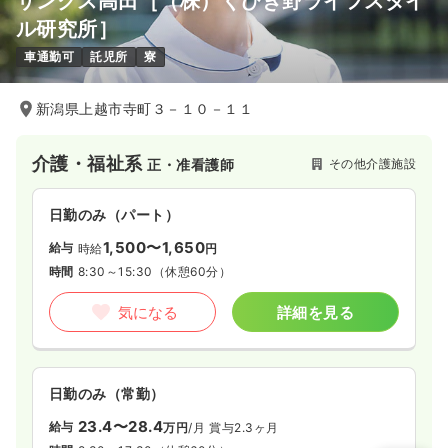
サンクス高田［（株）くびき野ライフスタイ
ル研究所］
車通勤可
託児所
寮
新潟県上越市寺町３－１０－１１
介護・福祉系
その他介護施設
正・准看護師
日勤のみ（パート）
1,500〜1,650
給与
時給
円
時間
8:30～15:30
（休憩60分）
気になる
詳細を見る
日勤のみ（常勤）
23.4〜28.4
給与
万円
/月
賞与2.3ヶ月