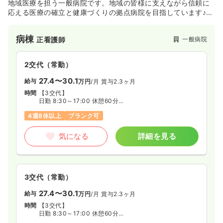
地域医療を担う一般病院です。地域の皆様に支えながら信頼に
応える医療の確立と健康づくりの拠点病院を目指しています♪看
護部の合言葉は｢FiSH！｣！アメリカ・シアトルの魚市場の経営
哲学を導入し、快適な職場環境作りの取り組み、自分自身がま
病棟
一般病院
正看護師
ずは楽しむこと、人を喜ばせることの達成感などモチベーショ
ンUPを目的に実践しています。
2交代（常勤）
27.4〜30.1
給与
万円
/月
賞与2.3ヶ月
時間
【3交代】
日勤 8:30～17:00 休憩60分
準夜 16:30～翌1:00 休憩60分
4週8休以上
ブランク可
深夜 0:30～9:00 休憩60分
【2交代】
気になる
詳細を見る
日勤 8:30～17:00 休憩60分
夜勤 16:30～翌9:00
3交代（常勤）
27.4〜30.1
給与
万円
/月
賞与2.3ヶ月
時間
【3交代】
日勤 8:30～17:00 休憩60分
準夜 16:30～翌1:00 休憩60分