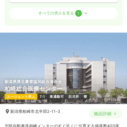
介護・福祉系
療養型病院
正・准看護師
すべての求人を見る
1
2交代（常勤）
20.1〜28.3
給与
万円
/月
賞与3ヶ月
時間
8:30～17:00
（休憩60分）
残業月5時間
月給28万円以上可
気になる
詳細を見る
新潟県厚生農業協同組合連合会
柏崎総合医療センター
エージェント求人
7:1
車通勤可
託児所
寮
新潟県柏崎市北半田2-11-3
施設詳細
北陸自動車道柏崎インターのすぐ近くに位置する病床数400床