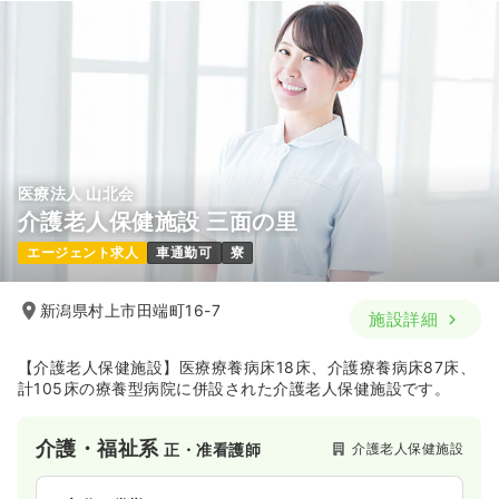
医療法人 山北会
介護老人保健施設 三面の里
エージェント求人
車通勤可
寮
新潟県村上市田端町16-7
施設詳細
【介護老人保健施設】医療療養病床18床、介護療養病床87床、
計105床の療養型病院に併設された介護老人保健施設です。
介護・福祉系
介護老人保健施設
正・准看護師