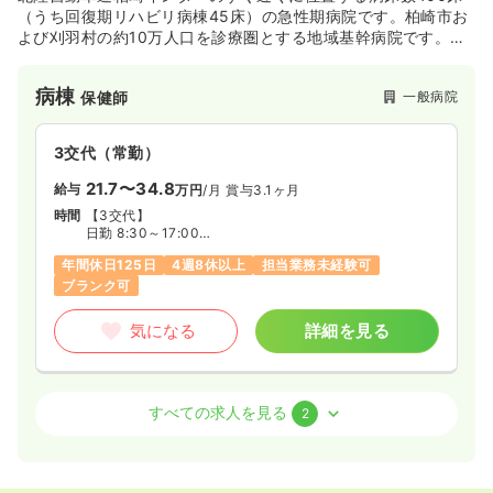
（うち回復期リハビリ病棟45床）の急性期病院です。柏崎市お
よび刈羽村の約10万人口を診療圏とする地域基幹病院です。柏
崎刈羽地域唯一の総合病院であり、災害拠点病院としてDMAT
チームが整備されています。
病棟
一般病院
保健師
3交代（常勤）
21.7〜34.8
給与
万円
/月
賞与3.1ヶ月
時間
【3交代】
日勤 8:30～17:00
準夜 16:30～翌1:00
年間休日125日
4週8休以上
担当業務未経験可
深夜 0:30～9:00
ブランク可
気になる
詳細を見る
病棟
一般病院
正看護師
すべての求人を見る
2
2交代（常勤）