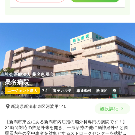
社会医療法人 桑名恵風会
桑名病院
エージェント求人
7:1
電子カルテ
車通勤可
託児所
寮
新潟県新潟市東区河渡甲140
施設詳細
【新潟市東区にある新潟市内屈指の脳外科専門の病院です！】
24時間対応の救急外来を開き、一般診療の他に脳神経外科と循
環器内科の卒中患者を対象とするストロークセンターを稼動さ