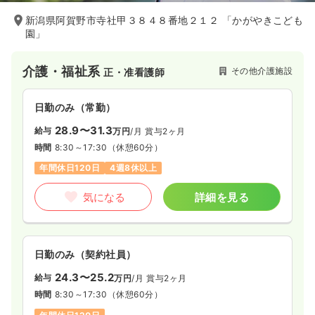
新潟県阿賀野市寺社甲３８４８番地２１２ 「かがやきこども
園」
介護・福祉系
その他介護施設
正・准看護師
日勤のみ（常勤）
28.9〜31.3
給与
万円
/月
賞与2ヶ月
時間
8:30～17:30
（休憩60分）
年間休日120日
4週8休以上
気になる
詳細を見る
日勤のみ（契約社員）
24.3〜25.2
給与
万円
/月
賞与2ヶ月
時間
8:30～17:30
（休憩60分）