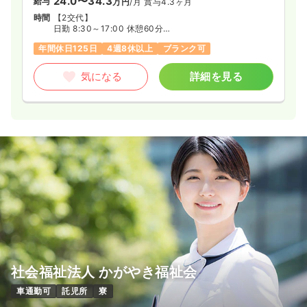
24.0〜34.3
給与
万円
/月
賞与4.3ヶ月
時間
【2交代】
日勤 8:30～17:00 休憩60分
夜勤 15:45～翌8:45 休憩60分
年間休日125日
4週8休以上
ブランク可
※配置される病棟によっては
9:30～18:00、10:30～19:00の遅番あり
気になる
詳細を見る
社会福祉法人 かがやき福祉会
車通勤可
託児所
寮