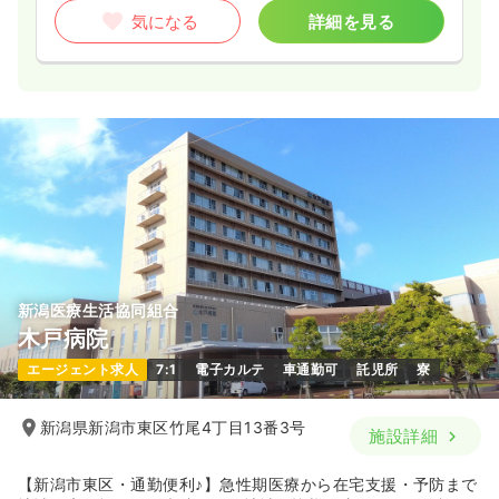
日勤 8:30～17:00 休憩60分
気になる
詳細を見る
夜勤 16:30～翌9:30 休憩120分
※夜勤は準夜深夜もしくは通しのどちらかの選択が可能で
す
新潟医療生活協同組合
木戸病院
エージェント求人
7:1
電子カルテ
車通勤可
託児所
寮
新潟県新潟市東区竹尾4丁目13番3号
施設詳細
【新潟市東区・通勤便利♪】急性期医療から在宅支援・予防まで