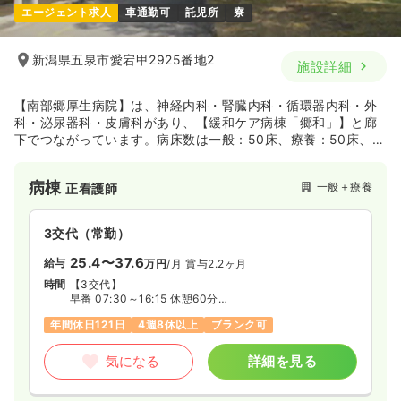
エージェント求人
車通勤可
託児所
寮
新潟県五泉市愛宕甲2925番地2
施設詳細
【南部郷厚生病院】は、神経内科・腎臓内科・循環器内科・外
科・泌尿器科・皮膚科があり、【緩和ケア病棟「郷和」】と廊
下でつながっています。病床数は一般：50床、療養：50床、緩
和：20床、透析ベッド数：39床です。
病棟
一般＋療養
正看護師
3交代（常勤）
25.4〜37.6
給与
万円
/月
賞与2.2ヶ月
時間
【3交代】
早番 07:30～16:15 休憩60分
日勤 08:30～17:15 休憩60分
年間休日121日
4週8休以上
ブランク可
準夜 16:30～00:30 休憩60分（月8回程度）
※透析室は日勤・早番・準夜勤（月・水・金）です
※異動の場合、遅番・深夜勤・外来当直等もあります
気になる
詳細を見る