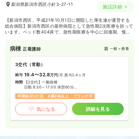
新潟県新潟市西区小針3-27-11
施設詳細
【新潟市西区、平成21年10月1日に開院した厚生連が運営する
総合病院】新潟市西区の基幹病院として急性期2次医療を担って
います。ベッド数404床で、急性期医療を中心に回復期、慢性
期、緩和ケア、在宅医療まで含めた幅広い領域で総合的な医療
を行っています。
病棟
一般＋療養
正看護師
3交代（常勤）
19.4〜32.8
給与
万円
/月
賞与2.4ヶ月
時間
【2交代】一般病棟
日勤 8:30～17:00 休憩60分
夜勤 16:30～翌9:00 休憩90分
年間休日121日
4週8休以上
ブランク可
気になる
詳細を見る