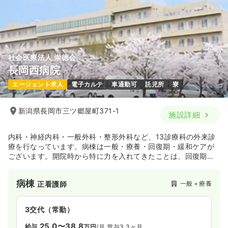
長日勤 8:30～21:30 休憩90分
年間休日122日
4週8休以上
ブランク可
夜勤 20:30～09:30 休憩75分
気になる
詳細を見る
社会医療法人 崇徳会
長岡西病院
エージェント求人
電子カルテ
車通勤可
託児所
寮
新潟県長岡市三ツ郷屋町371-1
施設詳細
内科・神経内科・一般外科・整形外科など、13診療科の外来診
療を行なっています。病棟は一般・療養・回復期・緩和ケアが
ございます。開院時から特に力を入れてきたことは、回復期に
おけるリハビリテーション医療です。現在、在宅復帰率80％、
重症患者回復率70％という高い実績をあげており、地域のリハ
病棟
一般＋療養
正看護師
ビリテーション医療において重要な役割を担っています。ま
た、平成4年5月に開設されたビハーラ病棟は、日本で初めて仏
教の知恵を活用した緩和ケア病棟として全国から大きな注目を
3交代（常勤）
集めています。
25.0〜38.8
給与
万円
/月
賞与3.3ヶ月