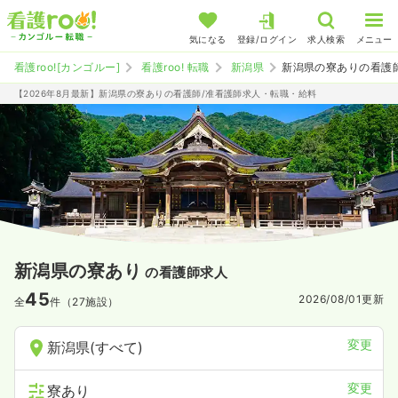
気になる
登録/ログイン
求人検索
メニュー
看護roo![カンゴルー]
看護roo! 転職
新潟県
新潟県の寮ありの看護
【2026年8月最新】新潟県の寮ありの看護師/准看護師求人・転職・給料
新潟県の寮あり
の看護師求人
45
2026/08/01
更新
全
件（27施設）
変更
新潟県(すべて)
変更
寮あり