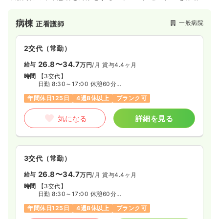
せるなど急性期医療を主としております。地域医療連携の取れ
た病院です。夜間保育も充実した託児所が併設されていて職員
病棟
一般病院
正看護師
寮も充実しており、独身の方からママナースまで多くの看護師
さんが活躍されている病院です！新人から中途、復職の方もス
キルアップ出来る環境です♪
2交代（常勤）
26.8〜34.7
給与
万円
/月
賞与4.4ヶ月
時間
【3交代】
日勤 8:30～17:00 休憩60分
準夜 16:30～翌1:00 休憩60分
年間休日125日
4週8休以上
ブランク可
深夜 0:30～9:00 休憩60分
【2交代】
日勤 8:30～17:00 休憩60分
気になる
詳細を見る
夜勤 16:30～翌9:30 休憩120分
※夜勤は準夜深夜もしくは通しのどちらかの選択が可能で
す
3交代（常勤）
26.8〜34.7
給与
万円
/月
賞与4.4ヶ月
時間
【3交代】
日勤 8:30～17:00 休憩60分
準夜 16:30～翌1:00 休憩60分
年間休日125日
4週8休以上
ブランク可
深夜 0:30～9:00 休憩60分
【2交代】