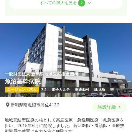
訪問看護
訪問看護
正看護師
すべての求人を見る
2
日勤のみ（常勤）
21.6〜26.5
給与
万円
/月
賞与2.2ヶ月
時間
【日勤のみ】
8:30～17:15 休憩60分
年間休日121日
担当業務未経験可
ブランク可
気になる
詳細を見る
一般財団法人 新潟県地域医療推進機構
オペ室(手術室)
一般＋療養
正看護師
魚沼基幹病院
エージェント求人
7:1
電子カルテ
車通勤可
託児所
寮
日勤のみ（常勤）
22.3〜27.2
給与
万円
/月
賞与2.2ヶ月
新潟県南魚沼市浦佐4132
施設詳細
時間
【日勤のみ】
8:20～17:05 休憩60分
地域完結型医療の核として高度医療・急性期医療・救急医療を
年間休日121日
4週8休以上
ブランク可
担い、2015年6月に開院しました。若い医師・看護師・医療技
術職員の教育にも力を注ぐ病院です。