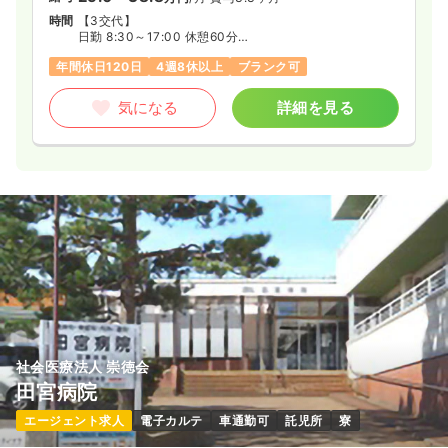
時間
【3交代】
日勤 8:30～17:00 休憩60分
準夜 16:30～翌1:00 休憩60分
年間休日120日
4週8休以上
ブランク可
深夜 0:30～翌9:00 休憩60分
※2交代も相談可（地域包括病棟・ホスピス病棟）
※月の平均労働時間は153時間
気になる
詳細を見る
社会医療法人 崇徳会
田宮病院
エージェント求人
電子カルテ
車通勤可
託児所
寮