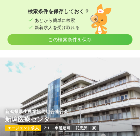
21.8〜34.8
給与
万円
/月
賞与2.4ヶ月
時間
【3交代】
検索条件を保存しておく？
日勤 8:30～17:00 休憩60分
準夜 16:30～翌1:00 休憩60分
あとから簡単に検索
年間休日125日
4週8休以上
ブランク可
深夜 0:30～9:00 休憩60分
新着求人を受け取れる
【2交代】※回復期リハビリテーション病棟
気になる
詳細を見る
日勤 8:30～17:00 休憩60分
この検索条件を保存
長日勤 8:30～20:30
夜勤 19:00～翌9:00 休憩90分
3交代（常勤）
21.8〜34.8
給与
万円
/月
賞与2.4ヶ月
時間
【3交代】
日勤 8:30～17:00 休憩60分
準夜 16:30～翌1:00 休憩60分
年間休日125日
4週8休以上
ブランク可
深夜 0:30～9:00 休憩60分
【2交代】※回復期リハビリテーション病棟
気になる
詳細を見る
日勤 8:30～17:00 休憩60分
新潟県厚生農業協同組合連合会
長日勤 8:30～20:30
新潟医療センター
夜勤 19:00～翌9:00 休憩90分
エージェント求人
7:1
車通勤可
託児所
寮