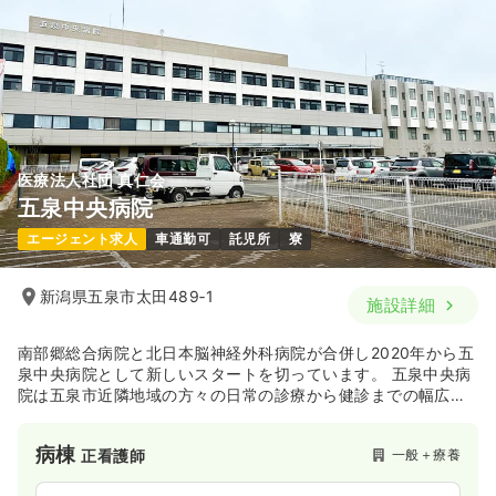
医療法人社団 真仁会
五泉中央病院
エージェント求人
車通勤可
託児所
寮
新潟県五泉市太田489‐1
施設詳細
南部郷総合病院と北日本脳神経外科病院が合併し2020年から五
泉中央病院として新しいスタートを切っています。 五泉中央病
院は五泉市近隣地域の方々の日常の診療から健診までの幅広い
医療をはじめ、救急指定病院としても地域医療の一端を担って
います。 最新の医療設備のもと、疾病の予防・診断・治療・看
病棟
一般＋療養
正看護師
護・リハビリテーションまで心かよう医療を目指しています。