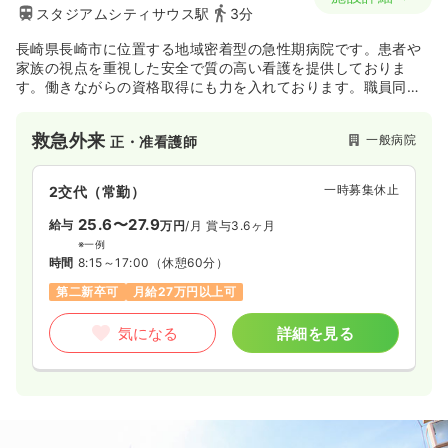
スタジアムシティサウス駅
3分
長崎県長崎市に位置する地域密着型の急性期病院です。患者や
家族の視点を重視した安全で質の高い看護を提供しておりま
す。働きながらの資格取得にも力を入れております。職員同士
の仲も良く、休みも取りやすいので和やかな雰囲気で働きやす
い職場となっております。
救急外来
一般病院
正・准看護師
これから100年後も長崎の方に必要とされる地域密着型病院を
目指しています。急性期・回復期・緩和医療ケア・病気予防・
一時募集休止
2交代（常勤）
在宅医療サポートの分野で16の施設サービスを展開しておりま
す。2024年5月に外来センターも新築され、法人全体で包括的
25.6〜27.9
給与
万円
/月
賞与3.6ヶ月
な体制を整えています。
※一例
時間
8:15～17:00
（休憩60分）
第二新卒可
月給27万円以上可
気になる
詳細を見る