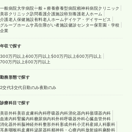
一般病院
大学病院
一般＋療養
療養型病院
精神科病院
クリニック
美容クリニック
訪問看護
介護施設
特別養護老人ホーム
介護老人保健施設
有料老人ホーム
デイケア・デイサービス
グループホーム
サ高住
障がい者施設
健診センター
保育園・学校
企業
年収で探す
300万円以上
400万円以上
500万円以上
600万円以上
700万円以上
800万円以上
勤務形態で探す
2交代
3交代
日勤のみ
夜勤のみ
診療科目で探す
美容外科
美容皮膚科
内科
呼吸器内科
消化器内科
循環器内科
血液内科
腎臓内科
糖尿病内科
外科
呼吸器外科
心臓血管外科
消化器外科
脳神経外科
整形外科
形成外科
小児科
産婦人科
眼科
耳鼻咽喉科
皮膚科
泌尿器科
精神科・心療内科
放射線科
麻酔科