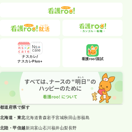
ナスカレ/
看護roo!国試
ナスカレPlus+
都道府県で探す
北海道・東北
北海道
青森
岩手
宮城
秋田
山形
福島
北陸・甲信越
新潟
富山
石川
福井
山梨
長野