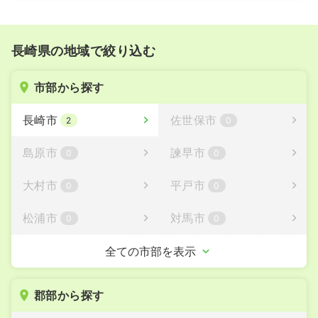
長崎県の地域で絞り込む
市部から探す
長崎市
佐世保市
2
0
島原市
諫早市
0
0
大村市
平戸市
0
0
松浦市
対馬市
0
0
壱岐市
五島市
全ての市部を表示
0
0
西海市
雲仙市
0
0
郡部から探す
南島原市
0