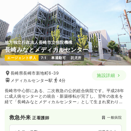
地方独立行政法人長崎市立病院機構
長崎みなとメディカルセンター
エージェント求人
7:1
車通勤可
託児所
長崎県長崎市新地町6-39
施設詳細
メディカルセンター駅
4分
長崎市中心部にある、二次救急の公的総合病院です。平成28年
に成人病センターとの統合・新築移転が完了し、翌年の改名を
経て「長崎みなとメディカルセンター」として生まれ変わりま
した。救命救急医療、高度先進医療、周産期医療、結核などの
政策医療の4つの領域を柱として据え、県を代表する存在感のあ
救急外来
一般病院
正看護師
る病院となることを目指しています。今後、救急救命センター
の設立に向け救急医療や災害派遣医療チームD-MATにも力を入
れています。