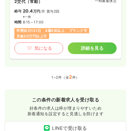
一時募集休止
2交代（常勤）
20.4
給与
万円
/月
賞与2回
※一例
時間
8:15～17:00
年間休日121日
4週8休以上
ブランク可
月給20万円以上可
気になる
詳細を見る
2
1~2件（全
件）
この条件の新着求人を受け取る
好条件の求人は枠が埋まりやすいため
新着通知を設定すると見逃しを防げます
LINEで受け取る