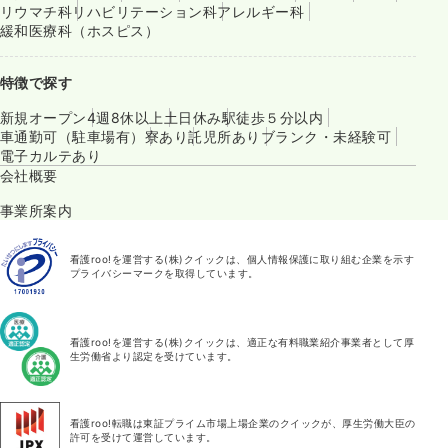
リウマチ科
リハビリテーション科
アレルギー科
緩和医療科（ホスピス）
特徴で探す
新規オープン
4週8休以上
土日休み
駅徒歩５分以内
車通勤可（駐車場有）
寮あり
託児所あり
ブランク・未経験可
電子カルテあり
会社概要
事業所案内
看護roo!を運営する(株)クイックは、個人情報保護に取り組む企業を示す
プライバシーマークを取得しています。
看護roo!を運営する(株)クイックは、適正な有料職業紹介事業者として厚
生労働省より認定を受けています。
看護roo!転職は東証プライム市場上場企業のクイックが、厚生労働大臣の
許可を受けて運営しています。