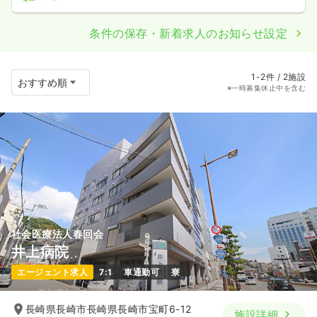
条件の保存・新着求人のお知らせ設定
1-2件 / 2施設
※一時募集休止中を含む
社会医療法人春回会
井上病院
エージェント求人
7:1
車通勤可
寮
長崎県長崎市長崎県長崎市宝町6-12
施設詳細