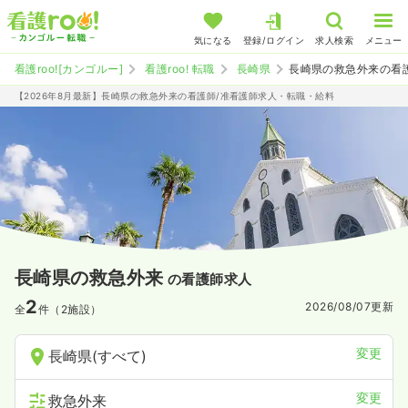
気になる
登録/ログイン
求人検索
メニュー
看護roo![カンゴルー]
看護roo! 転職
長崎県
長崎県の救急外来の看
【2026年8月最新】長崎県の救急外来の看護師/准看護師求人・転職・給料
長崎県の救急外来
の看護師求人
2
2026/08/07
更新
全
件（2施設）
変更
長崎県(すべて)
変更
救急外来