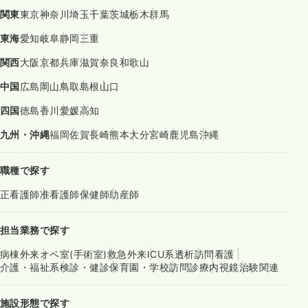
関東
東京
神奈川
埼玉
千葉
茨城
栃木
群馬
東海
愛知
岐阜
静岡
三重
関西
大阪
京都
兵庫
滋賀
奈良
和歌山
中国
広島
岡山
鳥取
島根
山口
四国
徳島
香川
愛媛
高知
九州・沖縄
福岡
佐賀
長崎
熊本
大分
宮崎
鹿児島
沖縄
職種で探す
正看護師
准看護師
保健師
助産師
担当業務で探す
病棟
外来
オペ室(手術室)
救急外来
ICU系
透析
訪問看護
介護・福祉系
検診・健診
保育園・学校
訪問診療
内視鏡
治験関連
施設形態で探す