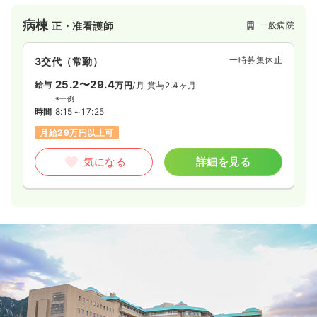
帰・在宅ケアにも積極的に取り組み地域の精神医療を支えてい
る病院です。
病棟
一般病院
正・准看護師
一時募集休止
日勤のみ（パート）
一時募集休止
給与
お問い合わせください
3交代（常勤）
時間
8:30～17:30
25.2〜29.4
給与
万円
/月
賞与2.4ヶ月
ブランク可
第二新卒可
※一例
時間
8:15～17:25
気になる
詳細を見る
月給29万円以上可
気になる
詳細を見る
その他
一般病院
正看護師
一時募集休止
日勤のみ（常勤）
18.5〜24.0
給与
万円
/月
賞与2ヶ月
※一例
時間
8:30～17:30
（休憩60分）
月給24万円以上可
気になる
詳細を見る