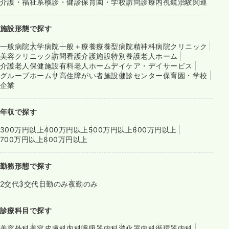
介護・福祉系
検診・健診
保育園・学校
訪問診療
内視鏡
治験関連
施設形態で探す
一般病院
大学病院
一般＋療養
療養型病院
精神科病院
クリニック
美容クリニック
訪問看護
介護施設
特別養護老人ホーム
介護老人保健施設
有料老人ホーム
デイケア・デイサービス
グループホーム
サ高住
障がい者施設
健診センター
保育園・学校
企業
年収で探す
300万円以上
400万円以上
500万円以上
600万円以上
700万円以上
800万円以上
勤務形態で探す
2交代
3交代
日勤のみ
夜勤のみ
診療科目で探す
美容外科
美容皮膚科
内科
呼吸器内科
消化器内科
循環器内科