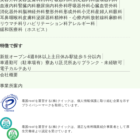
血液内科
腎臓内科
糖尿病内科
外科
呼吸器外科
心臓血管外科
消化器外科
脳神経外科
整形外科
形成外科
小児科
産婦人科
眼科
耳鼻咽喉科
皮膚科
泌尿器科
精神科・心療内科
放射線科
麻酔科
リウマチ科
リハビリテーション科
アレルギー科
緩和医療科（ホスピス）
特徴で探す
新規オープン
4週8休以上
土日休み
駅徒歩５分以内
車通勤可（駐車場有）
寮あり
託児所あり
ブランク・未経験可
電子カルテあり
会社概要
事業所案内
看護roo!を運営する(株)クイックは、個人情報保護に取り組む企業を示す
プライバシーマークを取得しています。
看護roo!を運営する(株)クイックは、適正な有料職業紹介事業者として厚
生労働省より認定を受けています。