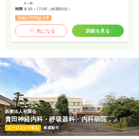
※一例
時間
8:30～17:00
（休憩60分）
月給31万円以上可
気になる
詳細を見る
医療法人有隣会
貴田神経内科・呼吸器科・内科病院
エージェント求人
車通勤可