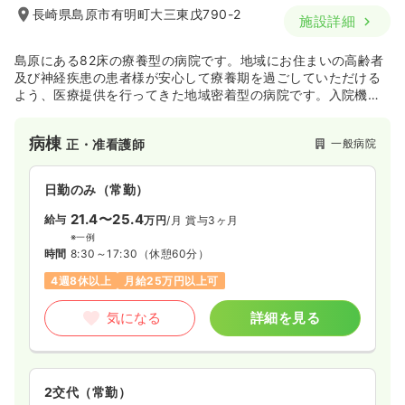
長崎県島原市有明町大三東戊790-2
施設詳細
島原にある82床の療養型の病院です。地域にお住まいの高齢者
及び神経疾患の患者様が安心して療養期を過ごしていただける
よう、医療提供を行ってきた地域密着型の病院です。入院機能
以外にも訪問看護、訪問リハ、通所リハビリの提供を平日行っ
ています。
病棟
一般病院
正・准看護師
日勤のみ（常勤）
21.4〜25.4
給与
万円
/月
賞与3ヶ月
※一例
時間
8:30～17:30
（休憩60分）
4週8休以上
月給25万円以上可
気になる
詳細を見る
2交代（常勤）