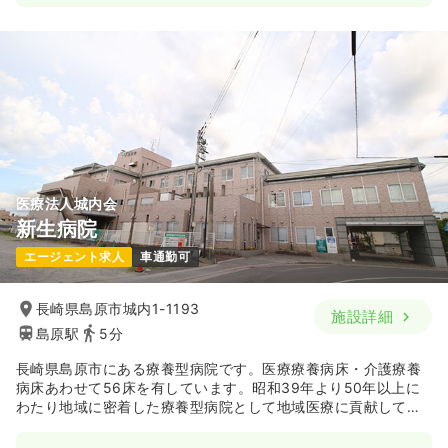
日勤のみ（常勤）
18.0〜22.0
給与
万円
/月
賞与2回
※一例
時間
8:30～17:30
（休憩60分）
4週8休以上
担当業務未経験可
月給22万円以上可
気になる
詳細を見る
医療法人城内会
新生病院
エージェント求人
車通勤可
長崎県島原市城内1-1193
施設詳細
島原駅
5分
長崎県島原市にある療養型病院です。医療療養病床・介護療養
病床あわせて56床を有しています。昭和39年より50年以上に
わたり地域に密着した療養型病院として地域医療に貢献してき
ました。現在では、通所リハビリも実施しています。通所リハ
での個別リハビリ実施率は100％を誇るほか、口腔ケア・嚥下