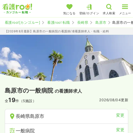
気になる
登録/ログイン
求人検索
メニュー
看護roo![カンゴルー]
看護roo! 転職
長崎県
島原市
島原市の一
【2026年8月最新】島原市の一般病院の看護師/准看護師求人・転職・給料
島原市の一般病院
の看護師求人
19
2026/08/04
更新
全
件（5施設）
変更
長崎県島原市
変更
一般病院