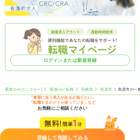
ログインまたは新規登録
看護roo![カンゴルー]
看護roo! 転職
長崎県
島原市
島原市の一
「希望に合う求人があるか知りたい」
「転職するかどうか迷っている」など
お気軽にご相談ください
登録して相談してみる