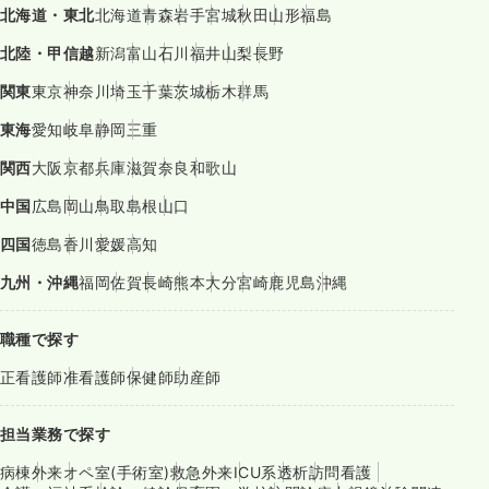
北海道・東北
北海道
青森
岩手
宮城
秋田
山形
福島
北陸・甲信越
新潟
富山
石川
福井
山梨
長野
関東
東京
神奈川
埼玉
千葉
茨城
栃木
群馬
東海
愛知
岐阜
静岡
三重
関西
大阪
京都
兵庫
滋賀
奈良
和歌山
中国
広島
岡山
鳥取
島根
山口
四国
徳島
香川
愛媛
高知
九州・沖縄
福岡
佐賀
長崎
熊本
大分
宮崎
鹿児島
沖縄
職種で探す
正看護師
准看護師
保健師
助産師
担当業務で探す
病棟
外来
オペ室(手術室)
救急外来
ICU系
透析
訪問看護