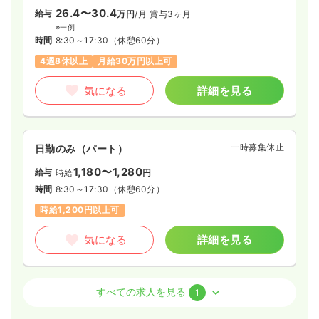
26.4〜30.4
給与
万円
/月
賞与3ヶ月
※一例
時間
8:30～17:30
（休憩60分）
4週8休以上
月給30万円以上可
気になる
詳細を見る
一時募集休止
日勤のみ（パート）
1,180〜1,280
給与
時給
円
時間
8:30～17:30
（休憩60分）
時給1,200円以上可
気になる
詳細を見る
外来
一般病院
正・准看護師
すべての求人を見る
1