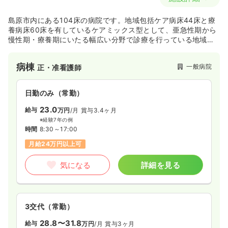
島原市内にある104床の病院です。地域包括ケア病床44床と療
養病床60床を有しているケアミックス型として、亜急性期から
慢性期・療養期にいたる幅広い分野で診療を行っている地域密
着型の病院です。
病棟
一般病院
正・准看護師
日勤のみ（常勤）
23.0
給与
万円
/月
賞与3.4ヶ月
※経験7年の例
時間
8:30～17:00
月給24万円以上可
気になる
詳細を見る
3交代（常勤）
28.8〜31.8
給与
万円
/月
賞与3ヶ月