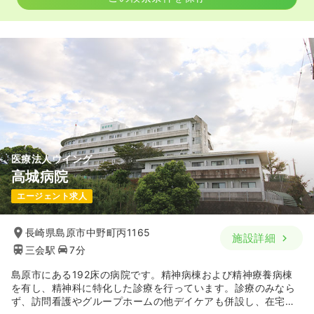
一時募集休止
日勤のみ（パート）
給与
お問い合わせください
時間
8:30～17:30
（休憩60分）
気になる
詳細を見る
外来
医療法人ウイング
一般病院
正・准看護師
高城病院
一時募集休止
日勤のみ（常勤）
エージェント求人
18.3〜28.3
給与
万円
/月
賞与2.3ヶ月
長崎県島原市中野町丙1165
※一例
施設詳細
時間
8:30～17:30
（休憩60分）
三会駅
7分
ブランク可
第二新卒可
月給28万円以上可
島原市にある192床の病院です。精神病棟および精神療養病棟
を有し、精神科に特化した診療を行っています。診療のみなら
気になる
詳細を見る
ず、訪問看護やグループホームの他デイケアも併設し、在宅復