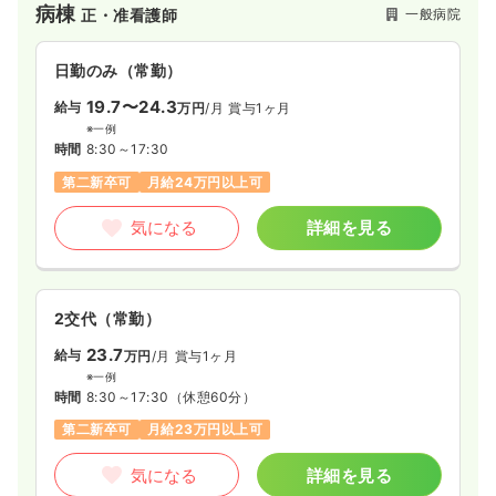
病棟
一般病院
正・准看護師
訓練にも積極的に取り組んでいます。
日勤のみ（常勤）
19.7〜24.3
給与
万円
/月
賞与1ヶ月
※一例
時間
8:30～17:30
第二新卒可
月給24万円以上可
気になる
詳細を見る
2交代（常勤）
23.7
給与
万円
/月
賞与1ヶ月
※一例
時間
8:30～17:30
（休憩60分）
第二新卒可
月給23万円以上可
気になる
詳細を見る