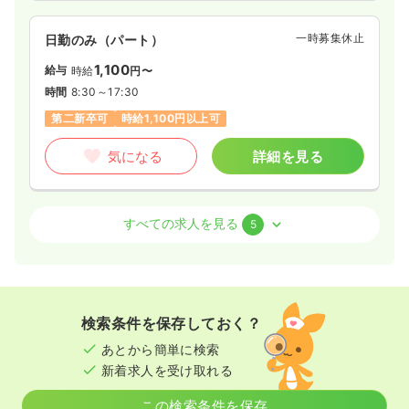
一時募集休止
日勤のみ（パート）
1,100
給与
時給
円〜
時間
8:30～17:30
第二新卒可
時給1,100円以上可
気になる
詳細を見る
透析
一般病院
正・准看護師
すべての求人を見る
5
日勤のみ（常勤）
18.7〜24.3
給与
万円
/月
賞与1ヶ月
※一例
検索条件を保存しておく？
時間
8:30～17:30
（休憩60分）
あとから簡単に検索
月給24万円以上可
新着求人を受け取れる
気になる
詳細を見る
この検索条件を保存