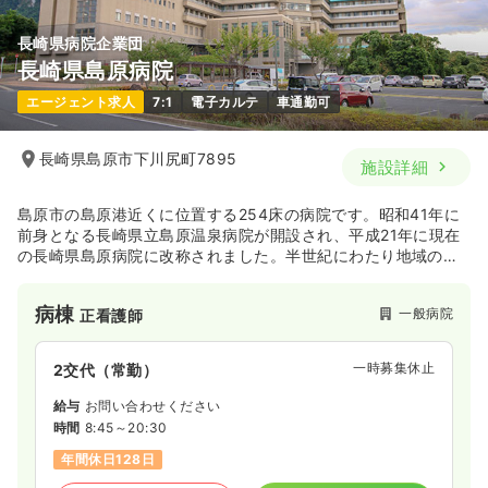
長崎県病院企業団
長崎県島原病院
エージェント求人
7:1
電子カルテ
車通勤可
長崎県島原市下川尻町7895
施設詳細
島原市の島原港近くに位置する254床の病院です。昭和41年に
前身となる長崎県立島原温泉病院が開設され、平成21年に現在
の長崎県島原病院に改称されました。半世紀にわたり地域の中
核的役割を担う拠点病院として地域医療に貢献してきた病院で
す。
病棟
一般病院
正看護師
一時募集休止
2交代（常勤）
給与
お問い合わせください
時間
8:45～20:30
年間休日128日