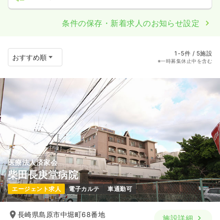
条件の保存・新着求人のお知らせ設定
1-5件 / 5施設
※一時募集休止中を含む
医療法人済家会
柴田長庚堂病院
エージェント求人
電子カルテ
車通勤可
長崎県島原市中堀町68番地
施設詳細