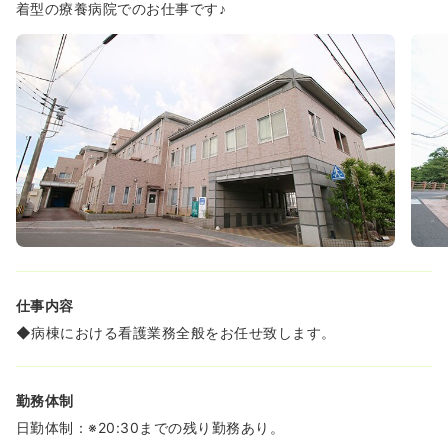
部門への配属を決定するため、ご自身に合った環境でキャ
着型の療養病院でのお仕事です♪
リアをスタートできます。
《安定した生活を支える充実の福利厚生と手当をご用意し
ています》
◆月々の給与に加え、夜勤手当（1回10,000円）、扶養手
当、住居手当（規定あり）など、各種手当が充実してお
り、生活をしっかりとサポートします。
◆毎年、昇給と賞与（年2回）の実績があり、日々の頑張
りがきちんと評価される職場です。
◆勤続3年以上で退職金制度が適用されるなど、将来を見
据えて安心して働ける基盤が整っています。
《地域に根ざして長くキャリアを築けます》
◆定年が65歳、さらに70歳までの再雇用制度があり、長
きにわたり専門職として活躍し続けることが可能です。
仕事内容
◆ライフイベントによる休職からの復職実績もあり、キャ
リアが途切れることなく、安心して働き続けられます。
◆病棟における看護業務全般をお任せ致します。
◆職務給制度により、役職や職能に応じた手当が支給され
るため、キャリアアップを目指すこともできます。
勤務体制
《患者様一人ひとりと向き合う、心温まる看護を実践でき
ます》
日勤体制：※20:30までの残り勤務あり。
◆療養病床が中心の病院ですので、急性期のような慌ただ