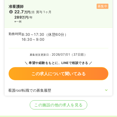
准看護師
募集中
22.7
賞与 1ヶ月
万円
/月
289
万円
/年
※一例
勤務時間
8:30～17:30
（休憩60分）
16:30～9:00
2026/07/01（37日前）
募集状況更新日：
希望や経験をもとに、LINEで相談できる
この求人について聞いてみる
看護roo!転職での募集履歴
2023/11/09
正・准看護師の募集を開始
2023/06/13
正・准看護師の募集を休止
この施設の他の求人を見る
2021/06/08
正・准看護師の募集を開始
2020/09/17
正・准看護師を休止中