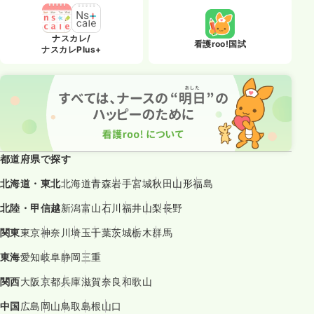
ナスカレ/
看護roo!国試
ナスカレPlus+
都道府県で探す
北海道・東北
北海道
青森
岩手
宮城
秋田
山形
福島
北陸・甲信越
新潟
富山
石川
福井
山梨
長野
関東
東京
神奈川
埼玉
千葉
茨城
栃木
群馬
東海
愛知
岐阜
静岡
三重
関西
大阪
京都
兵庫
滋賀
奈良
和歌山
中国
広島
岡山
鳥取
島根
山口