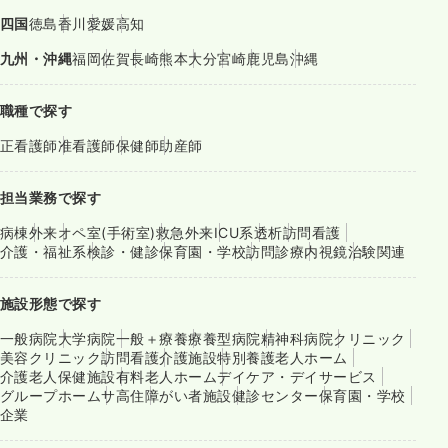
四国
徳島
香川
愛媛
高知
九州・沖縄
福岡
佐賀
長崎
熊本
大分
宮崎
鹿児島
沖縄
職種で探す
正看護師
准看護師
保健師
助産師
担当業務で探す
病棟
外来
オペ室(手術室)
救急外来
ICU系
透析
訪問看護
介護・福祉系
検診・健診
保育園・学校
訪問診療
内視鏡
治験関連
施設形態で探す
一般病院
大学病院
一般＋療養
療養型病院
精神科病院
クリニック
美容クリニック
訪問看護
介護施設
特別養護老人ホーム
介護老人保健施設
有料老人ホーム
デイケア・デイサービス
グループホーム
サ高住
障がい者施設
健診センター
保育園・学校
企業