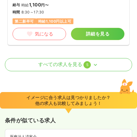
1,100
給与
時給
円〜
時間
8:30～17:30
第二新卒可
時給1,100円以上可
気になる
詳細を見る
透析
一般病院
正・准看護師
すべての求人を見る
5
日勤のみ（常勤）
18.7〜24.3
給与
万円
/月
賞与1ヶ月
※一例
イメージに合う求人は見つかりましたか？
時間
8:30～17:30
（休憩60分）
他の求人も比較してみましょう！
月給24万円以上可
条件が似ている求人
気になる
詳細を見る
医療法人済家会