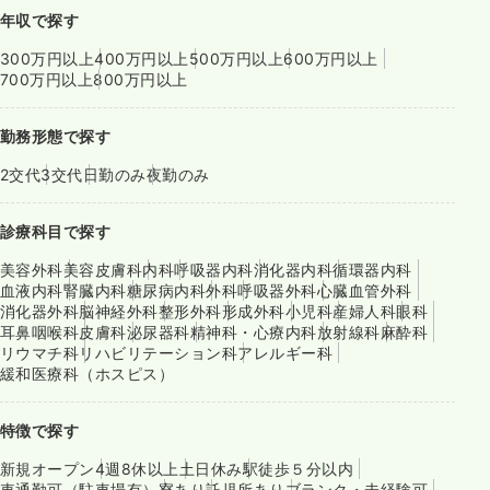
年収で探す
300万円以上
400万円以上
500万円以上
600万円以上
700万円以上
800万円以上
勤務形態で探す
2交代
3交代
日勤のみ
夜勤のみ
診療科目で探す
美容外科
美容皮膚科
内科
呼吸器内科
消化器内科
循環器内科
血液内科
腎臓内科
糖尿病内科
外科
呼吸器外科
心臓血管外科
消化器外科
脳神経外科
整形外科
形成外科
小児科
産婦人科
眼科
耳鼻咽喉科
皮膚科
泌尿器科
精神科・心療内科
放射線科
麻酔科
リウマチ科
リハビリテーション科
アレルギー科
緩和医療科（ホスピス）
特徴で探す
新規オープン
4週8休以上
土日休み
駅徒歩５分以内
車通勤可（駐車場有）
寮あり
託児所あり
ブランク・未経験可