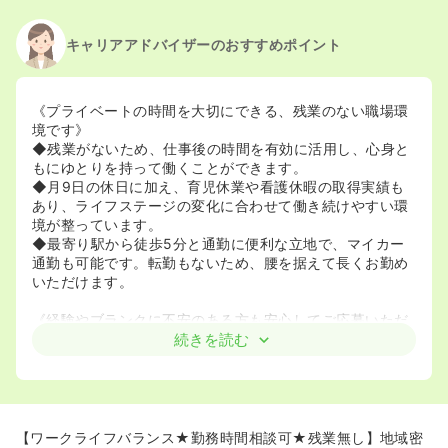
キャリアアドバイザーのおすすめポイント
《プライベートの時間を大切にできる、残業のない職場環
境です》
◆残業がないため、仕事後の時間を有効に活用し、心身と
もにゆとりを持って働くことができます。
◆月9日の休日に加え、育児休業や看護休暇の取得実績も
あり、ライフステージの変化に合わせて働き続けやすい環
境が整っています。
◆最寄り駅から徒歩5分と通勤に便利な立地で、マイカー
通勤も可能です。転勤もないため、腰を据えて長くお勤め
いただけます。
《経験やブランクに不安のある方も安心してご応募いただ
けます》
続きを読む
◆看護師としての経験は問わず、ブランクのある方や経験
の浅い方も歓迎しています。
◆夜勤は業務に十分に慣れてから開始となりますので、ご
自身のペースで業務を着実に覚えていくことができます。
◆ご本人の適性や希望を考慮し、病棟、外来、または透析
【ワークライフバランス★勤務時間相談可★残業無し】地域密