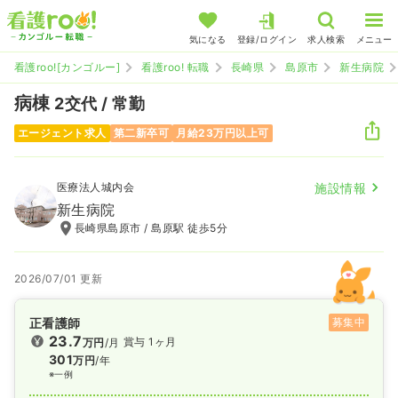
気になる
登録/ログイン
求人検索
メニュー
看護roo![カンゴルー]
看護roo! 転職
長崎県
島原市
新生病院
病棟
2交代 / 常勤
エージェント求人
第二新卒可
月給23万円以上可
医療法人城内会
施設情報
新生病院
長崎県島原市 / 島原駅 徒歩5分
2026/07/01 更新
正看護師
募集中
23.7
賞与 1ヶ月
万円
/月
301
万円
/年
※一例