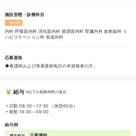
しさの中ではなく、患者様一人ひとりに寄り添い、じっく
りと向き合った看護を提供できます。
施設形態・診療科目
◆内科、リハビリテーション科、透析など、地域に不可欠
な医療を提供しており、地域医療に貢献している実感を得
一般病院
ながら働くことができます。
内科 呼吸器内科 消化器内科 循環器内科 腎臓内科 放射線科 リ
◆「共に地域医療を支えていただける仲間を募集しており
ハビリテーション科 形成外科
ます」というメッセージの通り、温かい雰囲気の中でチー
ムとして働くことができます。
応募資格
◆看護師および准看護師免許の有資格者の方。
給与
※以下の勤務時間の場合
日勤
08:30～17:30 （休憩60分）
夜勤
16:30～09:00
給与例
正看護師
想定給与