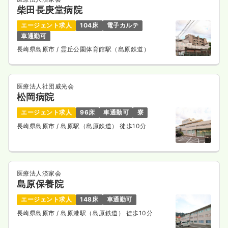
柴田長庚堂病院
一時募集休止
日勤のみ（パート）
エージェント求人
104床
電子カルテ
給与
お問い合わせください
車通勤可
時間
8:30～17:30
（休憩60分）
長崎県島原市
/ 霊丘公園体育館駅（島原鉄道）
気になる
詳細を見る
医療法人社団威光会
松岡病院
外来
一般病院
正・准看護師
エージェント求人
96床
車通勤可
寮
長崎県島原市
/ 島原駅（島原鉄道） 徒歩10分
一時募集休止
日勤のみ（常勤）
18.3〜28.3
給与
万円
/月
賞与2.3ヶ月
※一例
時間
8:30～17:30
（休憩60分）
医療法人済家会
島原保養院
ブランク可
第二新卒可
月給28万円以上可
エージェント求人
148床
車通勤可
気になる
詳細を見る
長崎県島原市
/ 島原港駅（島原鉄道） 徒歩10分