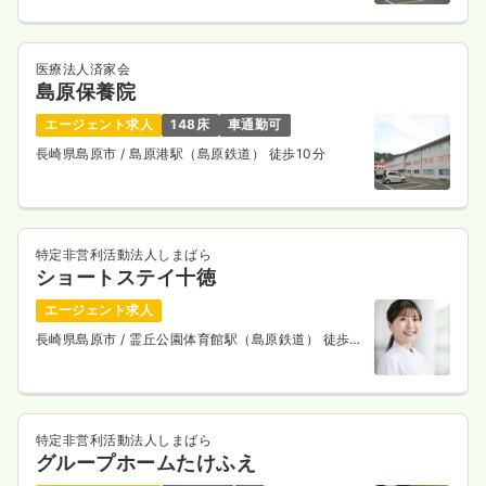
一時募集休止
日勤のみ（パート）
医療法人済家会
給与
お問い合わせください
島原保養院
時間
8:30～17:30
エージェント求人
148床
車通勤可
ブランク可
第二新卒可
長崎県島原市
/ 島原港駅（島原鉄道） 徒歩10分
気になる
詳細を見る
特定非営利活動法人しまばら
その他
ショートステイ十徳
一般病院
正看護師
エージェント求人
一時募集休止
日勤のみ（常勤）
長崎県島原市
/ 霊丘公園体育館駅（島原鉄道） 徒歩6
分
18.5〜24.0
給与
万円
/月
賞与2ヶ月
※一例
時間
8:30～17:30
（休憩60分）
特定非営利活動法人しまばら
月給24万円以上可
グループホームたけふえ