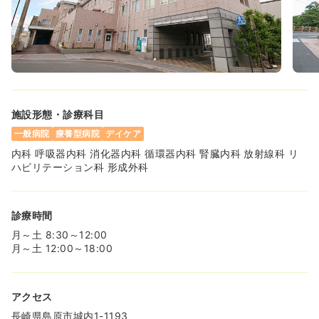
給与
お問い合わせください
時間
8:30～17:30
ブランク可
第二新卒可
気になる
詳細を見る
その他
施設形態・診療科目
一般病院
正看護師
一般病院
療養型病院
デイケア
一時募集休止
日勤のみ（常勤）
内科 呼吸器内科 消化器内科 循環器内科 腎臓内科 放射線科 リ
ハビリテーション科 形成外科
18.5〜24.0
給与
万円
/月
賞与2ヶ月
※一例
時間
8:30～17:30
（休憩60分）
診療時間
月給24万円以上可
月～土 8:30～12:00
月～土 12:00～18:00
気になる
詳細を見る
アクセス
長崎県島原市城内1-1193