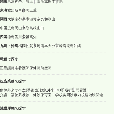
関東
東京
神奈川
埼玉
千葉
茨城
栃木
群馬
東海
愛知
岐阜
静岡
三重
関西
大阪
京都
兵庫
滋賀
奈良
和歌山
中国
広島
岡山
鳥取
島根
山口
四国
徳島
香川
愛媛
高知
九州・沖縄
福岡
佐賀
長崎
熊本
大分
宮崎
鹿児島
沖縄
職種で探す
正看護師
准看護師
保健師
助産師
担当業務で探す
病棟
外来
オペ室(手術室)
救急外来
ICU系
透析
訪問看護
介護・福祉系
検診・健診
保育園・学校
訪問診療
内視鏡
治験関連
施設形態で探す