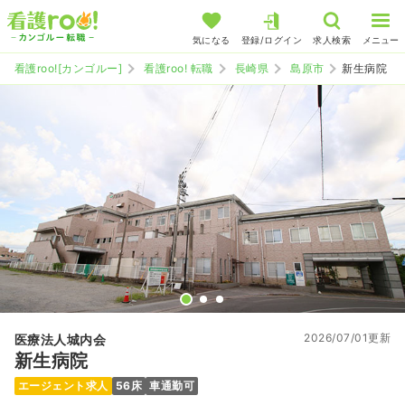
気になる
登録/ログイン
求人検索
メニュー
看護roo![カンゴルー]
看護roo! 転職
長崎県
島原市
新生病院
2026/07/01更新
医療法人城内会
新生病院
エージェント求人
56床
車通勤可