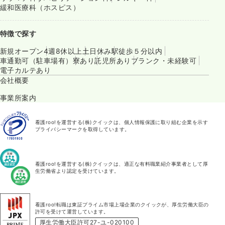
緩和医療科（ホスピス）
特徴で探す
新規オープン
4週8休以上
土日休み
駅徒歩５分以内
車通勤可（駐車場有）
寮あり
託児所あり
ブランク・未経験可
電子カルテあり
会社概要
事業所案内
看護roo!を運営する(株)クイックは、個人情報保護に取り組む企業を示す
プライバシーマークを取得しています。
看護roo!を運営する(株)クイックは、適正な有料職業紹介事業者として厚
生労働省より認定を受けています。
看護roo!転職は東証プライム市場上場企業のクイックが、厚生労働大臣の
許可を受けて運営しています。
厚生労働大臣許可27-ユ-020100