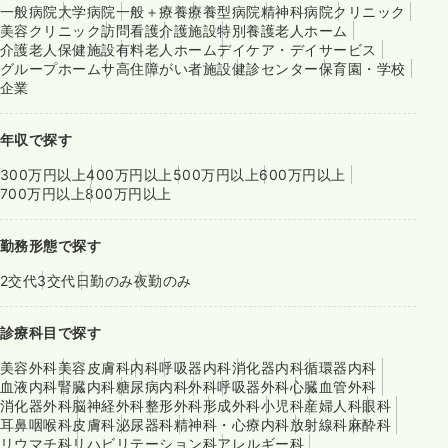
一般病院
大学病院
一般＋療養
療養型病院
精神科病院
クリニック
美容クリニック
訪問看護
介護施設
特別養護老人ホーム
介護老人保健施設
有料老人ホーム
デイケア・デイサービス
グループホーム
サ高住
障がい者施設
健診センター
保育園・学校
企業
年収で探す
300万円以上
400万円以上
500万円以上
600万円以上
700万円以上
800万円以上
勤務形態で探す
2交代
3交代
日勤のみ
夜勤のみ
診療科目で探す
美容外科
美容皮膚科
内科
呼吸器内科
消化器内科
循環器内科
血液内科
腎臓内科
糖尿病内科
外科
呼吸器外科
心臓血管外科
消化器外科
脳神経外科
整形外科
形成外科
小児科
産婦人科
眼科
耳鼻咽喉科
皮膚科
泌尿器科
精神科・心療内科
放射線科
麻酔科
リウマチ科
リハビリテーション科
アレルギー科