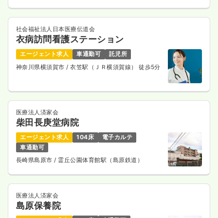
社会福祉法人日本医療伝道会
衣病訪問看護ステーション
エージェント求人
車通勤可
託児所
神奈川県横須賀市
/ 衣笠駅（ＪＲ横須賀線） 徒歩5分
医療法人済家会
柴田長庚堂病院
エージェント求人
104床
電子カルテ
車通勤可
長崎県島原市
/ 霊丘公園体育館駅（島原鉄道）
医療法人済家会
島原保養院