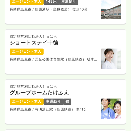
エージェント求人
148床
車通勤可
長崎県島原市
/ 島原港駅（島原鉄道） 徒歩10分
特定非営利活動法人しまばら
ショートステイ十徳
エージェント求人
長崎県島原市
/ 霊丘公園体育館駅（島原鉄道） 徒歩6
分
特定非営利活動法人しまばら
グループホームたけふえ
エージェント求人
車通勤可
寮
長崎県島原市
/ 有明湯江駅（島原鉄道） 車11分