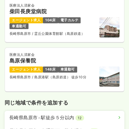
医療法人済家会
柴田長庚堂病院
エージェント求人
104床
電子カルテ
車通勤可
長崎県島原市
/ 霊丘公園体育館駅（島原鉄道）
医療法人済家会
島原保養院
エージェント求人
148床
車通勤可
長崎県島原市
/ 島原港駅（島原鉄道） 徒歩10分
同じ地域で条件を追加する
長崎県島原市
×
駅徒歩５分以内
12