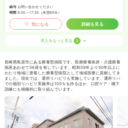
給与
お問い合わせください
時間
8:30～17:30
（休憩60分）
気になる
詳細を見る
求人をもっと見る
3
外来
一般病院
正・准看護師
一時募集休止
日勤のみ（常勤）
長崎県島原市にある療養型病院です。医療療養病床・介護療養
18.3〜28.3
給与
万円
/月
賞与2.3ヶ月
病床あわせて56床を有しています。昭和39年より50年以上に
※一例
わたり地域に密着した療養型病院として地域医療に貢献してき
時間
8:30～17:30
（休憩60分）
ました。現在では、通所リハビリも実施しています。通所リハ
での個別リハビリ実施率は100％を誇るほか、口腔ケア・嚥下
ブランク可
第二新卒可
月給28万円以上可
訓練にも積極的に取り組んでいます。
気になる
詳細を見る
一時募集休止
日勤のみ（パート）