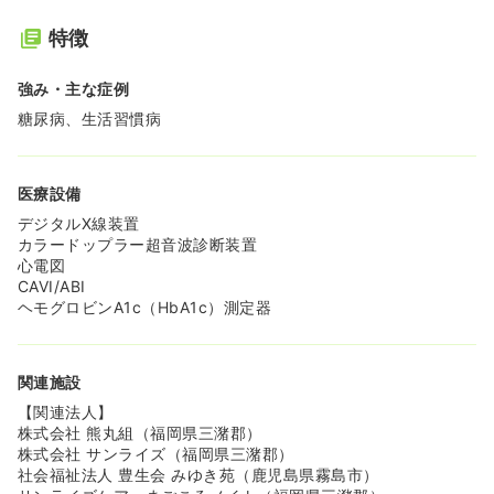
特徴
強み・主な症例
糖尿病、生活習慣病
医療設備
デジタルX線装置
カラードップラー超音波診断装置
心電図
CAVI/ABI
ヘモグロビンA1c（HbA1c）測定器
関連施設
【関連法人】
株式会社 熊丸組（福岡県三潴郡）
株式会社 サンライズ（福岡県三潴郡）
社会福祉法人 豊生会 みゆき苑（鹿児島県霧島市）