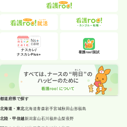
ナスカレ/
看護roo!国試
ナスカレPlus+
都道府県で探す
北海道・東北
北海道
青森
岩手
宮城
秋田
山形
福島
北陸・甲信越
新潟
富山
石川
福井
山梨
長野