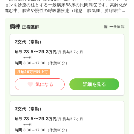
ョンを診療の柱とする一般病床88床の民間病院です。高齢化が
進む中、肺癌や慢性の呼吸器疾患（喘息、肺気腫、肺線維症な
ど）、肺炎などが増加し気管支鏡検査を実施する機会も増えて
おりますし、必要に応じて在宅酸素療法の指導、管理も行なっ
病棟
一般病院
正看護師
ています。
リウマチなどの膠原病は長期間にわたる継続治療が必要となり
ますが、個々に応じた生活指導に気を配りながら着実な治療を
2交代（常勤）
行なうよう心がけています。
老健や訪問看護ステーションなどの5つの施設を併設しており、
23.5〜29.3
給与
万円
/月
賞与3.7ヶ月
介護保険施行下での在宅、通所、施設ケアを、当院がバックア
※一例
ップしながらグループとして円滑に実施出来ることも、特色の
時間
8:30～17:30
（休憩60分）
ひとつです。
月給29万円以上可
気になる
詳細を見る
3交代（常勤）
23.5〜29.3
給与
万円
/月
賞与3.7ヶ月
※一例
時間
8:30～17:30
（休憩60分）