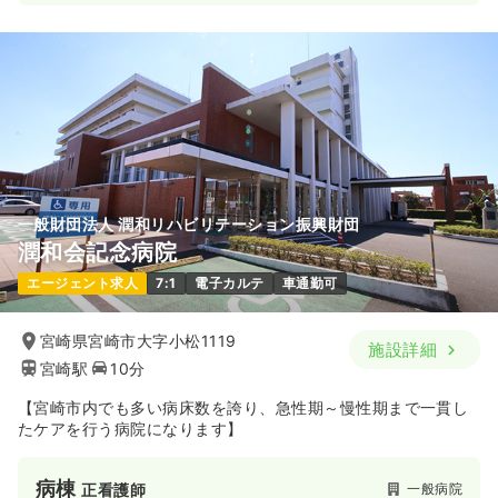
一般財団法人 潤和リハビリテーション振興財団
潤和会記念病院
エージェント求人
7:1
電子カルテ
車通勤可
宮崎県宮崎市大字小松1119
施設詳細
宮崎駅
10分
【宮崎市内でも多い病床数を誇り、急性期～慢性期まで一貫し
たケアを行う病院になります】
病棟
一般病院
正看護師