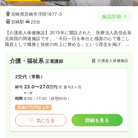
宮崎県宮崎市浮田1677-3
施設詳細
宮崎駅
20分
【介護老人保健施設】2015年に開設された、医療法人高信会辰
元病院の関連施設です。「今日一日を奉仕と感謝の心で過ごし
職員として職務と技術の向上に努める」という理念を掲げ、利
用者とのふれあいを大切にしながら、地域の介護・福祉を支え
ています。
介護・福祉系
介護老人保健施設
正看護師
2交代（常勤）
23.0〜27.0
給与
万円
/月
賞与3ヶ月
※一例
時間
8:00～17:00
（休憩60分）
月給27万円以上可
気になる
詳細を見る