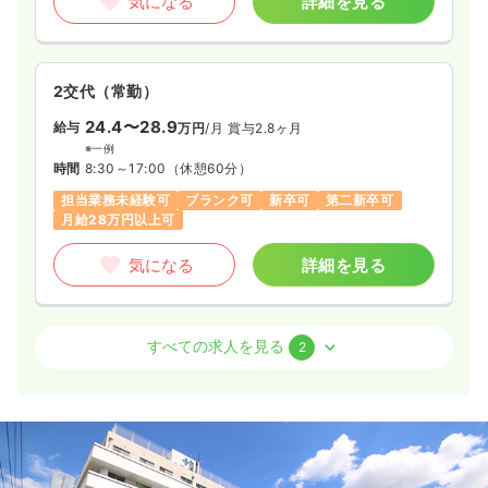
気になる
詳細を見る
2交代（常勤）
24.4〜28.9
給与
万円
/月
賞与2.8ヶ月
※一例
時間
8:30～17:00
（休憩60分）
担当業務未経験可
ブランク可
新卒可
第二新卒可
月給28万円以上可
気になる
詳細を見る
透析
一般病院
正看護師
すべての求人を見る
2
日勤のみ（常勤）
18.5〜23.5
給与
万円
/月
賞与2.8ヶ月
※一例
時間
8:00～16:30
（休憩60分）