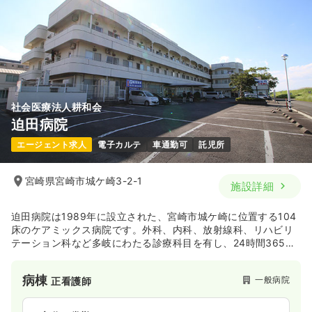
※経験16年の例
時間
8:00～17:00
（休憩60分）
日祝休み
年間休日120日
月給23万円以上可
気になる
詳細を見る
社会医療法人耕和会
迫田病院
一時募集休止
2交代（常勤）
エージェント求人
電子カルテ
車通勤可
託児所
21.8〜26.6
給与
万円
/月
賞与3.1ヶ月
※一例
時間
8:00～17:00
（休憩60分）
宮崎県宮崎市城ケ崎3-2-1
施設詳細
日祝休み
年間休日120日
月給26万円以上可
迫田病院は1989年に設立された、宮崎市城ケ崎に位置する104
気になる
詳細を見る
床のケアミックス病院です。外科、内科、放射線科、リハビリ
テーション科など多岐にわたる診療科目を有し、24時間365日
の救急医療体制を整えています。地域に根差した医療を提供
し、救急から終末期医療、在宅支援まで包括的なケアを行って
病棟
一時募集休止
一般病院
正看護師
3交代（常勤）
います。また、関連施設として介護・福祉サービスも展開し、
地域の医療・福祉ニーズに幅広く対応しています。
20.9〜25.7
給与
万円
/月
賞与3.1ヶ月