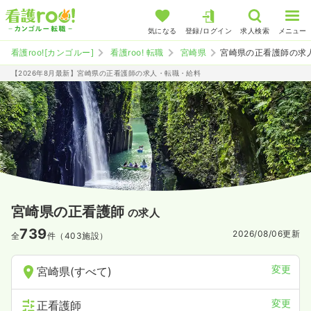
気になる
登録/ログイン
求人検索
メニュー
看護roo![カンゴルー]
看護roo! 転職
宮崎県
宮崎県の正看護師の求
【2026年8月最新】宮崎県の正看護師の求人・転職・給料
宮崎県の正看護師
の求人
739
2026/08/06
更新
全
件（403施設）
変更
宮崎県(すべて)
変更
正看護師