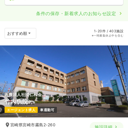
条件の保存・新着求人のお知らせ設定
1-20件 / 403施設
※一時募集休止中を含む
医療法人社団仁和会
竹内病院
エージェント求人
車通勤可
宮崎県宮崎市霧島2-260
施設詳細