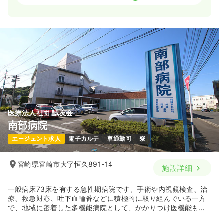
2交代（常勤）
20.7〜35.6
給与
万円
/月
賞与4.6ヶ月
※一例
時間
8:30～17:00
（休憩60分）
4週8休以上
月給35万円以上可
気になる
詳細を見る
医療法人社団 誠友会
南部病院
夜勤のみ（常勤）
エージェント求人
電子カルテ
車通勤可
寮
23.7〜38.6
給与
万円
/月
賞与4.6ヶ月
※一例
時間
20:00～9:00
（休憩120分）
宮崎県宮崎市大字恒久891-14
施設詳細
4週8休以上
月給38万円以上可
一般病床73床を有する急性期病院です。手術や内視鏡検査、治
気になる
詳細を見る
療、救急対応、吐下血輪番などに積極的に取り組んでいる一方
で、地域に密着した多機能病院として、かかりつけ医機能も持
ちます。また、在宅訪問診療、強化型在宅支援病院としての役