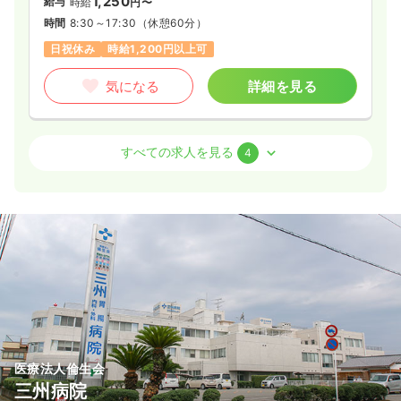
1,250
給与
時給
円〜
時間
8:30～17:30
（休憩60分）
日祝休み
時給1,200円以上可
気になる
詳細を見る
病棟
一般病院
正看護師
すべての求人を見る
4
一時募集休止
2交代（常勤）
24.6〜29.7
給与
万円
/月
賞与3.5ヶ月
※一例
時間
8:00～17:00
（休憩60分）
年間休日122日
4週8休以上
月給29万円以上可
気になる
詳細を見る
医療法人倫生会
三州病院
一時募集休止
日勤のみ（パート）