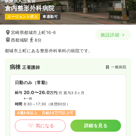
医療法人三省会
透析
クリニック
正看護師
倉内整形外科病院
エージェント求人
車通勤可
日勤のみ（常勤）
20.5〜25.5
給与
万円
/月
賞与1.5ヶ月
宮崎県都城市上町16-6
施設詳細
※一例
西都城駅
8分
時間
8:30～17:30
（休憩60分）
月給25万円以上可
都城市上町にある整形外科単科の病院です。
気になる
詳細を見る
病棟
一般病院
正看護師
日勤のみ（常勤）
日勤のみ（パート）
20.0〜26.0
給与
万円
/月
賞与3.5ヶ月
1,400
給与
時給
円〜
※一例
時間
8:30～17:30
（休憩60分）
時間
8:00～18:00
（休憩60分）
4週8休以上
月給26万円以上可
時給1,400円以上可
気になる
詳細を見る
気になる
詳細を見る