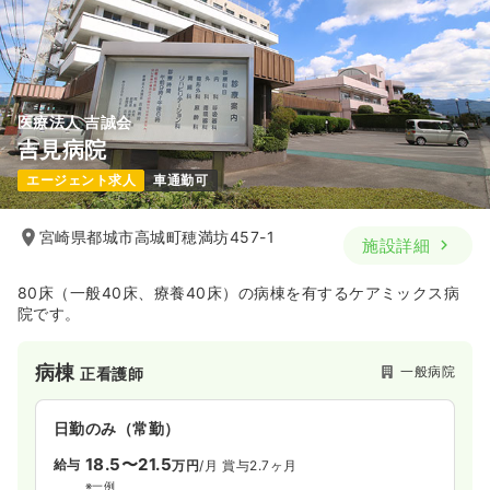
日曜休み
月給23万円以上可
気になる
詳細を見る
医療法人 吉誠会
外来
一般病院
正看護師
吉見病院
エージェント求人
車通勤可
一時募集休止
日勤のみ（常勤）
19.0〜23.5
給与
万円
/月
賞与2.8ヶ月
宮崎県都城市高城町穂満坊457-1
施設詳細
※一例
時間
8:30～17:00
（休憩45分）
80床（一般40床、療養40床）の病棟を有するケアミックス病
日祝休み
4週8休以上
担当業務未経験可
ブランク可
院です。
新卒可
第二新卒可
月給23万円以上可
気になる
詳細を見る
病棟
一般病院
正看護師
日勤のみ（常勤）
18.5〜21.5
給与
万円
/月
賞与2.7ヶ月
※一例