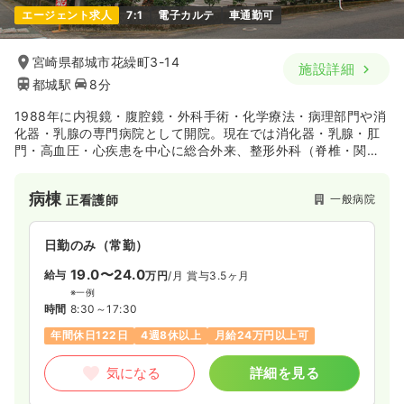
エージェント求人
7:1
電子カルテ
車通勤可
1,250
給与
時給
円〜
時間
8:30～17:30
（休憩60分）
宮崎県都城市花繰町3-14
施設詳細
時給1,200円以上可
都城駅
8分
気になる
詳細を見る
1988年に内視鏡・腹腔鏡・外科手術・化学療法・病理部門や消
化器・乳腺の専門病院として開院。現在では消化器・乳腺・肛
門・高血圧・心疾患を中心に総合外来、整形外科（脊椎・関
オペ室(手術室)
節）・糖尿病・肝臓・呼吸器専門外来で医療を担っています。
一般病院
正看護師
病棟
一般病院
正看護師
一時募集休止
日勤のみ（常勤）
22.0
給与
万円
/月
賞与63.4万円
日勤のみ（常勤）
※経験14年の例
19.0〜24.0
給与
万円
/月
賞与3.5ヶ月
時間
8:30～17:30
（休憩60分）
※一例
土日祝休み
年間休日122日
月給22万円以上可
時間
8:30～17:30
年間休日122日
4週8休以上
月給24万円以上可
気になる
詳細を見る
気になる
詳細を見る
検診・健診
一般病院
正看護師