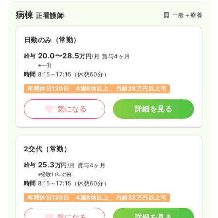
割にも力を入れており、地域医療への貢献を続けています。
病棟
一般＋療養
正看護師
日勤のみ（常勤）
20.0〜28.5
給与
万円
/月
賞与4ヶ月
※一例
時間
8:15～17:15
（休憩60分）
年間休日120日
4週8休以上
月給28万円以上可
気になる
詳細を見る
2交代（常勤）
25.3
給与
万円
/月
賞与4ヶ月
※経験11年の例
時間
8:15～17:15
（休憩60分）
年間休日120日
4週8休以上
月給32万円以上可
気になる
詳細を見る