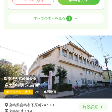
外来
一般＋療養
正看護師
すべての求人を見る
2
夜勤のみ（パート）
1.9
給与
万円
/回
時間
16:00～9:00
（休憩120分）
気になる
詳細を見る
一時募集休止
日勤のみ（常勤）
医療法人宮崎博愛会
19.7〜27.8
給与
万円
/月
賞与4ヶ月
さがら病院宮崎
※一例
時間
8:15～17:15
（休憩60分）
エージェント求人
7:1
車通勤可
年間休日120日
4週8休以上
月給27万円以上可
宮崎県宮崎市下原町247-19
施設詳細
気になる
詳細を見る
宮崎駅
10分