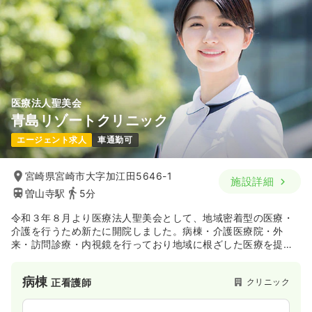
※一例
時間
7:50～16:50
（休憩60分）
日祝休み
月給21万円以上可
気になる
詳細を見る
医療法人聖美会
青島リゾートクリニック
一時募集休止
日勤のみ（パート）
エージェント求人
車通勤可
1,150
給与
時給
円〜
時間
7:50～16:50
（休憩60分）
宮崎県宮崎市大字加江田5646-1
施設詳細
日祝休み
時給1,100円以上可
曽山寺駅
5分
気になる
詳細を見る
令和３年８月より医療法人聖美会として、地域密着型の医療・
介護を行うため新たに開院しました。病棟・介護医療院・外
来・訪問診療・内視鏡を行っており地域に根ざした医療を提供
オペ室(手術室)
しております。また、機能回復訓練リハビリを重視した施設を
一般病院
正看護師
目指しております。介護施設も併設しております。
病棟
クリニック
正看護師
日勤のみ（常勤）