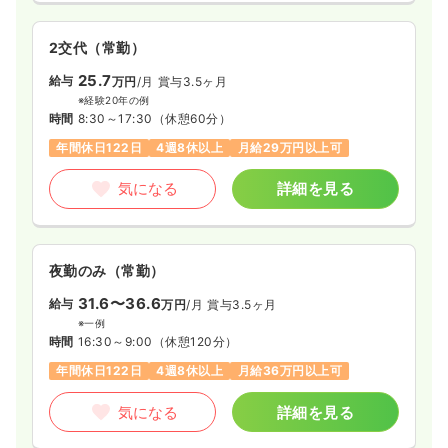
2交代（常勤）
一時募集休止
日勤のみ（常勤）
25.7
19.4〜24.5
給与
万円
/月
賞与3.5ヶ月
給与
万円
/月
賞与3.5ヶ月
※経験20年の例
※一例
時間
8:30～17:30
（休憩60分）
時間
8:30～17:30
（休憩60分）
年間休日122日
4週8休以上
月給29万円以上可
土日祝休み
年間休日122日
月給24万円以上可
気になる
詳細を見る
気になる
詳細を見る
夜勤のみ（常勤）
31.6〜36.6
給与
万円
/月
賞与3.5ヶ月
※一例
時間
16:30～9:00
（休憩120分）
年間休日122日
4週8休以上
月給36万円以上可
気になる
詳細を見る