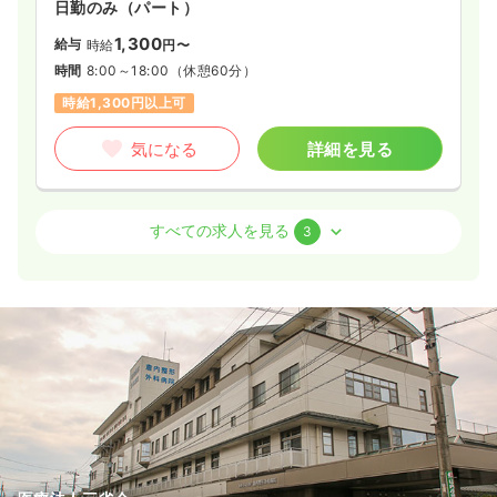
日勤のみ（パート）
19.8〜23.8
給与
万円
/月
賞与3.85ヶ月
1,300
給与
時給
円〜
※一例
時間
8:00～18:00
（休憩60分）
時間
7:50～16:50
（休憩60分）
時給1,300円以上可
日祝休み
月給23万円以上可
気になる
詳細を見る
気になる
詳細を見る
外来
クリニック
正看護師
すべての求人を見る
3
一時募集休止
日勤のみ（パート）
1,150
給与
時給
円〜
日勤のみ（常勤）
時間
7:50～16:50
（休憩60分）
19.5〜28.5
給与
万円
/月
賞与1.5ヶ月
日祝休み
時給1,100円以上可
※一例
時間
8:30～17:30
（休憩60分）
気になる
詳細を見る
月給28万円以上可
気になる
詳細を見る