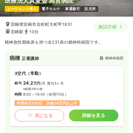
医療法人真愛会 髙宮病院
19.8〜21.5
給与
万円
/月
賞与3.1ヶ月
エージェント求人
電子カルテ
車通勤可
託児所
※一例
時間
8:00～17:00
（休憩60分）
日祝休み
年間休日120日
月給21万円以上可
宮崎県宮崎市吉村町大町甲1931
施設詳細
宮崎駅
10分
気になる
詳細を見る
精神急性期病床も持つ全231床の精神科病院です。
病棟
精神科病院
正看護師
3交代（常勤）
24.2
給与
万円
/月
賞与5ヶ月
※経験3年の例
時間
8:00～16:45
（休憩70分）
年間休日120日
月給26万円以上可
気になる
詳細を見る