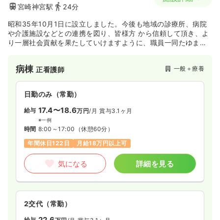
宮崎神宮駅
24分
昭和35年10月1日に設立しました。今後も地域の診療所、病院
や介護施設などとの連携を図り、皆様方 から信頼して頂き、よ
り一層社会貢献を果たしていけますように、職員一同たゆまぬ
努力を続けていく 所存でございます。
病棟
一般＋療養
正看護師
日勤のみ（常勤）
17.4〜18.6
給与
万円
/月
賞与3.1ヶ月
※一例
時間
8:00～17:00
（休憩60分）
年間休日122日
月給18万円以上可
気になる
詳細を見る
2交代（常勤）
22.6
給与