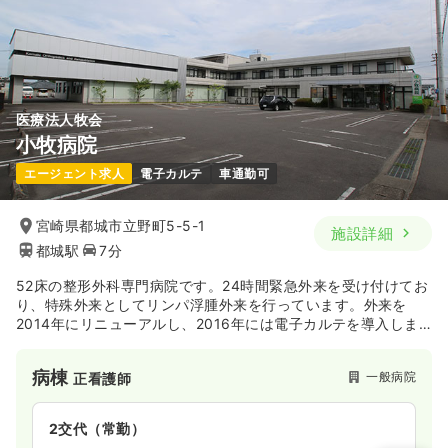
医療法人牧会
小牧病院
エージェント求人
電子カルテ
車通勤可
宮崎県都城市立野町5-5-1
施設詳細
都城駅
7分
52床の整形外科専門病院です。24時間緊急外来を受け付けてお
り、特殊外来としてリンパ浮腫外来を行っています。外来を
2014年にリニューアルし、2016年には電子カルテを導入しま
した。リハビリテーション科では、デイケアと訪問リハビリテ
ーションを行っており、医療のみならず介護にも力を入れてい
病棟
一般病院
正看護師
ます。
2交代（常勤）