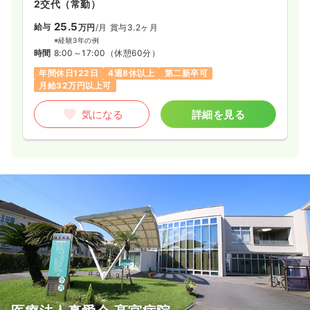
2交代（常勤）
※一例
時間
8:00～17:00
（休憩60分）
25.5
給与
万円
/月
賞与3.2ヶ月
日祝休み
年間休日120日
月給25万円以上可
※経験3年の例
時間
8:00～17:00
（休憩60分）
気になる
詳細を見る
年間休日122日
4週8休以上
第二新卒可
月給32万円以上可
気になる
詳細を見る
一時募集休止
日勤のみ（パート）
1,337
給与
時給
円〜
時間
8:00～17:00
（休憩60分）
日祝休み
時給1,300円以上可
気になる
詳細を見る
その他
一般＋療養
正看護師
一時募集休止
日勤のみ（常勤）