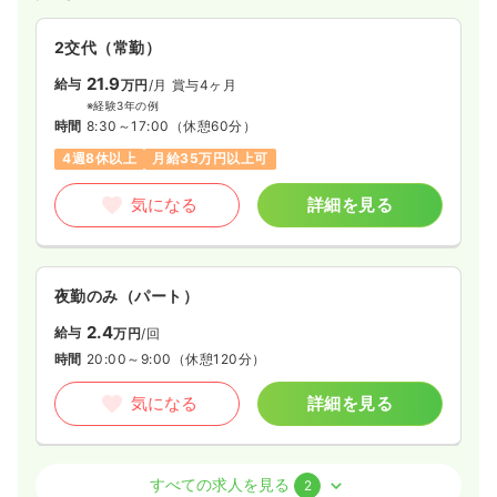
2交代（常勤）
21.9
給与
万円
/月
賞与4ヶ月
※経験3年の例
時間
8:30～17:00
（休憩60分）
4週8休以上
月給35万円以上可
気になる
詳細を見る
夜勤のみ（パート）
2.4
給与
万円
/回
時間
20:00～9:00
（休憩120分）
気になる
詳細を見る
救急外来
一般病院
正看護師
すべての求人を見る
2