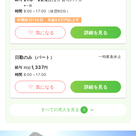
※一例
時間
8:00～17:00
（休憩60分）
年間休日122日
月給22万円以上可
気になる
詳細を見る
一時募集休止
日勤のみ（パート）
1,337
給与
時給
円
時間
8:00～17:00
気になる
詳細を見る
外来
一般＋療養
正看護師
すべての求人を見る
5
一時募集休止
日勤のみ（常勤）
21.0
給与
万円
/月
賞与3.1ヶ月