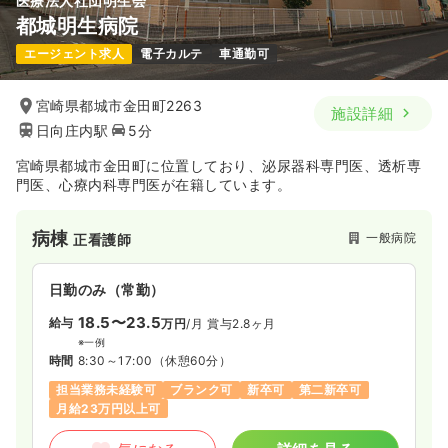
医療法人社団明生会
都城明生病院
エージェント求人
電子カルテ
車通勤可
宮崎県都城市金田町2263
施設詳細
日向庄内駅
5分
宮崎県都城市金田町に位置しており、泌尿器科専門医、透析専
門医、心療内科専門医が在籍しています。
病棟
一般病院
正看護師
日勤のみ（常勤）
18.5〜23.5
給与
万円
/月
賞与2.8ヶ月
※一例
時間
8:30～17:00
（休憩60分）
担当業務未経験可
ブランク可
新卒可
第二新卒可
月給23万円以上可