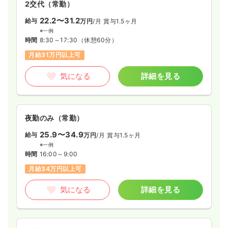
19.8〜23.8
給与
万円
/月
賞与3.85ヶ月
2交代（常勤）
※一例
22.2〜31.2
給与
万円
/月
賞与1.5ヶ月
時間
7:50～16:50
（休憩60分）
※一例
日祝休み
月給23万円以上可
時間
8:30～17:30
（休憩60分）
月給31万円以上可
気になる
詳細を見る
気になる
詳細を見る
一時募集休止
日勤のみ（パート）
1,150
給与
時給
円〜
夜勤のみ（常勤）
時間
7:50～16:50
（休憩60分）
25.9〜34.9
給与
万円
/月
賞与1.5ヶ月
日祝休み
時給1,100円以上可
※一例
時間
16:00～9:00
気になる
詳細を見る
月給34万円以上可
気になる
詳細を見る
内視鏡
一般病院
正看護師
日勤のみ（常勤）