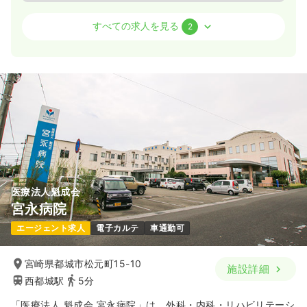
外来
一般病院
正看護師
すべての求人を見る
2
一時募集休止
日勤のみ（常勤）
19.0〜24.0
給与
万円
/月
賞与3.5ヶ月
※一例
時間
8:30～17:30
（休憩60分）
土日祝休み
年間休日122日
月給24万円以上可
気になる
詳細を見る
医療法人魁成会
宮永病院
一時募集休止
日勤のみ（パート）
エージェント求人
電子カルテ
車通勤可
1,150〜1,400
給与
時給
円
時間
8:30～17:30
（休憩60分）
宮崎県都城市松元町15-10
施設詳細
土日祝休み
時給1,400円以上可
西都城駅
5分
気になる
詳細を見る
「医療法人 魁成会 宮永病院」は、外科・内科・リハビリテーシ