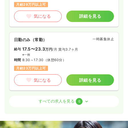
月給29万円以上可
気になる
詳細を見る
一時募集休止
日勤のみ（常勤）
17.5〜23.3
給与
万円
/月
賞与3.7ヶ月
※一例
時間
8:30～17:30
（休憩60分）
月給23万円以上可
気になる
詳細を見る
外来
一般病院
正看護師
すべての求人を見る
6
日勤のみ（常勤）
17.8〜21.8
給与
万円
/月
賞与3.85ヶ月