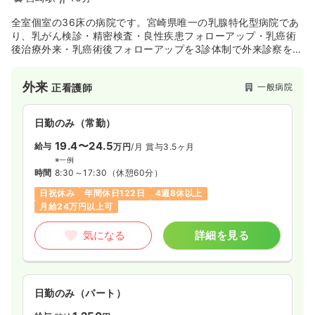
全室個室の36床の病院です。宮崎県唯一の乳腺特化型病院であ
り、乳がん検診・精密検査・良性疾患フォローアップ・乳癌術
後治療外来・乳癌術後フォローアップを3診体制で外来診察を行
っている急性期病院です。遺伝カウンセリングを行い、遺伝に
関して不安なことをDNAレベルで検査しています。また日本医
外来
一般病院
正看護師
療機能評価機構認定病院（Ver.6.0)でもあり、社団法人日本外
科学会より日本外科学会外科専門医制度修練施設の関連施設と
しての認定も受けております。
日勤のみ（常勤）
19.4〜24.5
給与
万円
/月
賞与3.5ヶ月
※一例
時間
8:30～17:30
（休憩60分）
日祝休み
年間休日122日
4週8休以上
月給24万円以上可
気になる
詳細を見る
日勤のみ（パート）