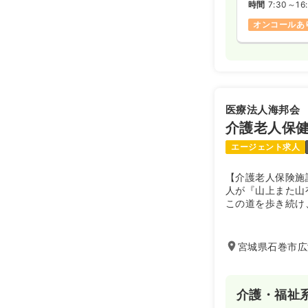
時間
7:30～16
オンコールあ
医療法人海邦会
介護老人保
エージェント求人
【介護老人保険施
人が『山上また山
この道を歩き続け
きた利用者様の尊
生活機能の維持・
を目指しています
宮城県石巻市広
機関と協力し、利
宅生活が続けられ
ます。
介護・福祉