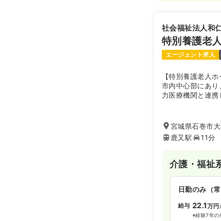
社会福祉法人和
特別養護老
エージェント求人
【特別養護老人ホ
市内中心部にあり
力医療機関と連携
護サービスを心が
高生との交流や入
家庭的な雰囲気で
宮城県石巻市大森
よう毎日のサービ
鹿又駅
11分
介護・福祉
日勤のみ（常
22.1
給与
万円
※経験7年の