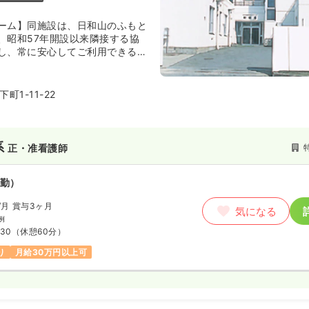
ーム】同施設は、日和山のふもと
、昭和57年開設以来隣接する協
し、常に安心してご利用できる介
けています。また、夏祭りや小中
居者同士のふれあいを大切にし、
その人らしく快適な生活が出来る
町1-11-22
スを提供しています。
系
正・准看護師
勤）
/月
賞与3ヶ月
気になる
例
:30
（休憩60分）
り
月給30万円以上可