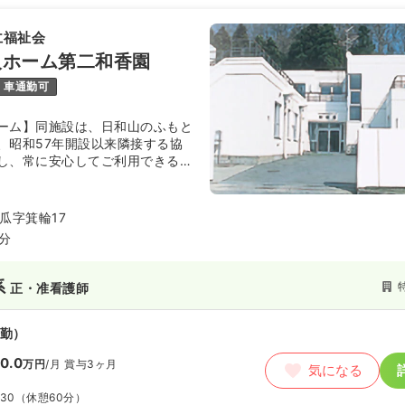
仁福祉会
人ホーム第二和香園
車通勤可
ーム】同施設は、日和山のふもと
、昭和57年開設以来隣接する協
し、常に安心してご利用できる介
けています。また、夏祭りや小中
居者同士のふれあいを大切にし、
その人らしく快適な生活が出来る
瓜字箕輪17
スを提供しています。
5分
系
正・准看護師
勤）
0.0
万円
/月
賞与3ヶ月
気になる
:30
（休憩60分）