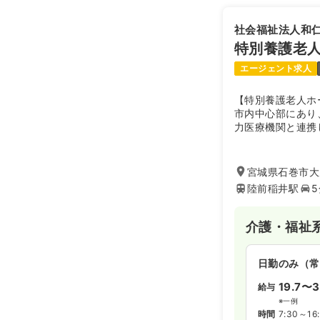
社会福祉法人和
特別養護老
エージェント求人
【特別養護老人ホ
市内中心部にあり
力医療機関と連携
護サービスを心が
高生との交流や入
家庭的な雰囲気で
宮城県石巻市大
よう毎日のサービ
陸前稲井駅
介護・福祉
日勤のみ（常
19.7〜3
給与
※一例
時間
7:30～16