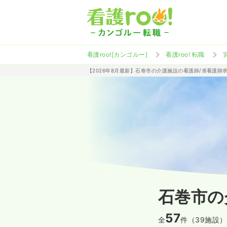
看護roo![カンゴルー]
看護roo! 転職
【2026年8月最新】石巻市の介護施設の看護師/准看護師
石巻市の
57
全
件（39施設）