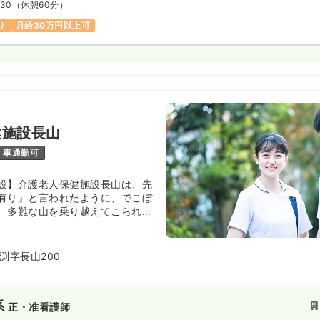
:30
（休憩60分）
り
月給30万円以上可
健施設長山
車通勤可
設】介護老人保健施設長山は、先
有り』と言われたように、でこぼ
、多難な山を乗り越えてこられて
厳を守り、安全に配慮しながら、
向上をめざし共に歩んでいくこと
。また、家族や地域の方々・関係
渕字長山200
用者の皆様が安心して自立した在
るよう、お手伝いさせていただき
系
正・准看護師