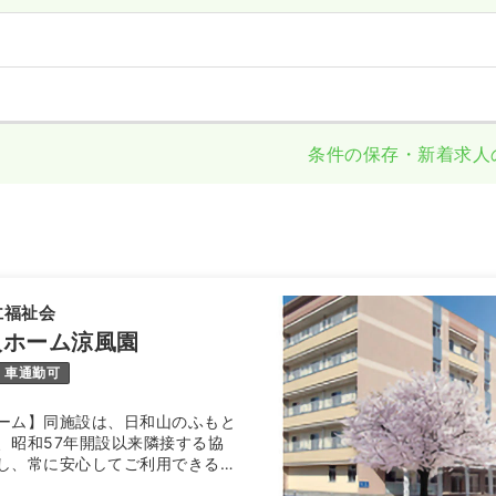
条件の保存・新着求人
仁福祉会
人ホーム涼風園
車通勤可
ーム】同施設は、日和山のふもと
、昭和57年開設以来隣接する協
し、常に安心してご利用できる介
けています。また、夏祭りや小中