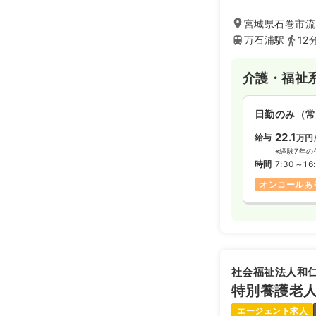
高生との交流や入
家庭的な雰囲気で
宮城県石巻市流
よう毎日のサービ
万石浦駅
12
介護・福祉
日勤のみ（常
22.1
給与
万円
※経験7年の
時間
7:30～16
オンコールあ
社会福祉法人和
特別養護老
エージェント求人