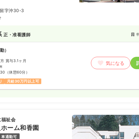
居者同士のふれあいを大切にし、
その人らしく快適な生活が出来る
留字沖30-3
スを提供しています。
分
系
正・准看護師
勤）
/月
賞与3.1ヶ月
気になる
例
:30
（休憩60分）
り
月給30万円以上可
仁福祉会
人ホーム和香園
車通勤可