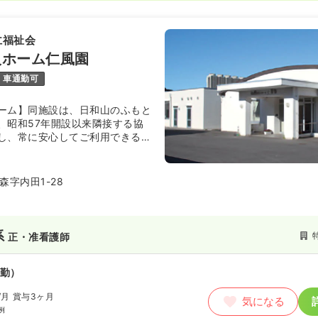
仁福祉会
人ホーム仁風園
車通勤可
ーム】同施設は、日和山のふもと
、昭和57年開設以来隣接する協
し、常に安心してご利用できる介
けています。また、夏祭りや小中
居者同士のふれあいを大切にし、
その人らしく快適な生活が出来る
字内田1-28
スを提供しています。
系
正・准看護師
勤）
/月
賞与3ヶ月
気になる
例