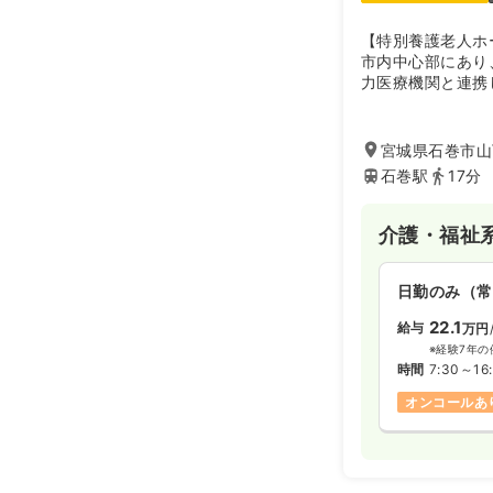
【特別養護老人ホ
市内中心部にあり
力医療機関と連携
護サービスを心が
高生との交流や入
家庭的な雰囲気で
宮城県石巻市山下
よう毎日のサービ
石巻駅
17分
介護・福祉
日勤のみ（常
22.1
給与
万円
※経験7年の
時間
7:30～16
オンコールあ