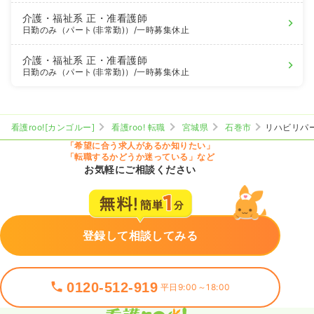
介護・福祉系
正・准看護師
日勤のみ（パート(非常勤)）
/一時募集休止
介護・福祉系
正・准看護師
日勤のみ（パート(非常勤)）
/一時募集休止
看護roo![カンゴルー]
看護roo! 転職
宮城県
石巻市
リハビリパ
「希望に合う求人があるか知りたい」
「転職するかどうか迷っている」など
お気軽にご相談ください
登録して相談してみる
0120-512-919
平日9:00～18:00