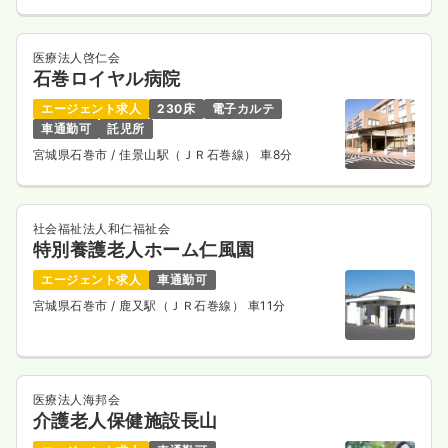
医療法人啓仁会
石巻ロイヤル病院
エージェント求人
230床
電子カルテ
車通勤可
託児所
宮城県石巻市
/ 佳景山駅（ＪＲ石巻線） 車8分
社会福祉法人和仁福祉会
特別養護老人ホーム仁風園
エージェント求人
車通勤可
宮城県石巻市
/ 鹿又駅（ＪＲ石巻線） 車11分
医療法人海邦会
介護老人保健施設長山