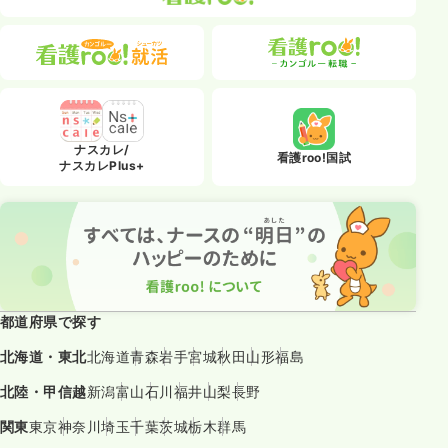
ナスカレ/
看護roo!国試
ナスカレPlus+
都道府県で探す
北海道・東北
北海道
青森
岩手
宮城
秋田
山形
福島
北陸・甲信越
新潟
富山
石川
福井
山梨
長野
関東
東京
神奈川
埼玉
千葉
茨城
栃木
群馬