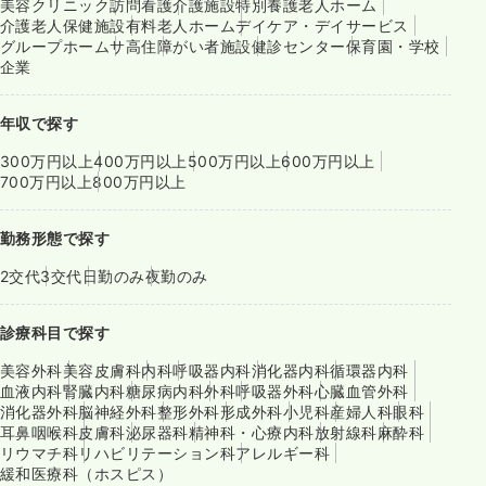
美容クリニック
訪問看護
介護施設
特別養護老人ホーム
介護老人保健施設
有料老人ホーム
デイケア・デイサービス
グループホーム
サ高住
障がい者施設
健診センター
保育園・学校
企業
年収で探す
300万円以上
400万円以上
500万円以上
600万円以上
700万円以上
800万円以上
勤務形態で探す
2交代
3交代
日勤のみ
夜勤のみ
診療科目で探す
美容外科
美容皮膚科
内科
呼吸器内科
消化器内科
循環器内科
血液内科
腎臓内科
糖尿病内科
外科
呼吸器外科
心臓血管外科
消化器外科
脳神経外科
整形外科
形成外科
小児科
産婦人科
眼科
耳鼻咽喉科
皮膚科
泌尿器科
精神科・心療内科
放射線科
麻酔科
リウマチ科
リハビリテーション科
アレルギー科
緩和医療科（ホスピス）