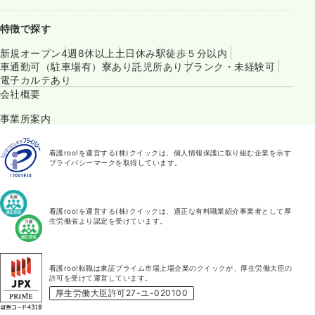
特徴で探す
新規オープン
4週8休以上
土日休み
駅徒歩５分以内
車通勤可（駐車場有）
寮あり
託児所あり
ブランク・未経験可
電子カルテあり
会社概要
事業所案内
看護roo!を運営する(株)クイックは、個人情報保護に取り組む企業を示す
プライバシーマークを取得しています。
看護roo!を運営する(株)クイックは、適正な有料職業紹介事業者として厚
生労働省より認定を受けています。
看護roo!転職は東証プライム市場上場企業のクイックが、厚生労働大臣の
許可を受けて運営しています。
厚生労働大臣許可27-ユ-020100