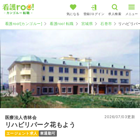
気になる
登録/ログイン
求人検索
メニュー
看護roo![カンゴルー]
看護roo! 転職
宮城県
石巻市
リハビリパ
2026/07/03更新
医療法人杏林会
リハビリパーク花もよう
エージェント求人
車通勤可