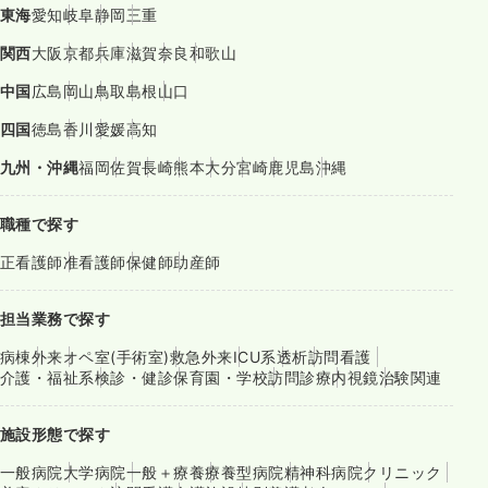
東海
愛知
岐阜
静岡
三重
関西
大阪
京都
兵庫
滋賀
奈良
和歌山
中国
広島
岡山
鳥取
島根
山口
四国
徳島
香川
愛媛
高知
九州・沖縄
福岡
佐賀
長崎
熊本
大分
宮崎
鹿児島
沖縄
職種で探す
正看護師
准看護師
保健師
助産師
担当業務で探す
病棟
外来
オペ室(手術室)
救急外来
ICU系
透析
訪問看護
介護・福祉系
検診・健診
保育園・学校
訪問診療
内視鏡
治験関連
施設形態で探す
一般病院
大学病院
一般＋療養
療養型病院
精神科病院
クリニック