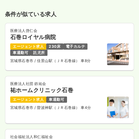
条件が似ている求人
医療法人啓仁会
石巻ロイヤル病院
エージェント求人
230床
電子カルテ
車通勤可
託児所
宮城県石巻市
/ 佳景山駅（ＪＲ石巻線） 車8分
医療法人社団 鉄祐会
祐ホームクリニック石巻
エージェント求人
車通勤可
宮城県石巻市
/ 曽波神駅（ＪＲ石巻線） 車4分
社会福祉法人和仁福祉会