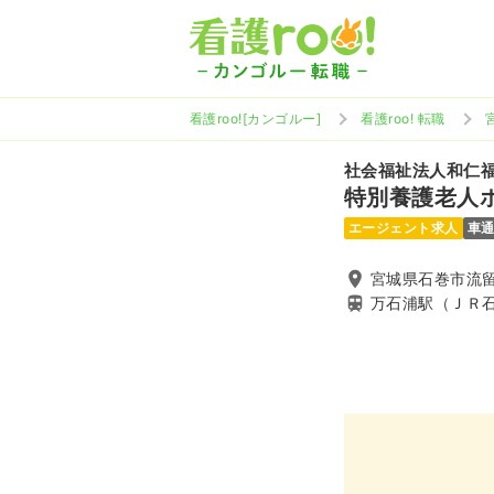
看護roo![カンゴルー]
看護roo! 転職
社会福祉法人和仁
特別養護老人
エージェント求人
車
宮城県石巻市流留
万石浦駅（ＪＲ