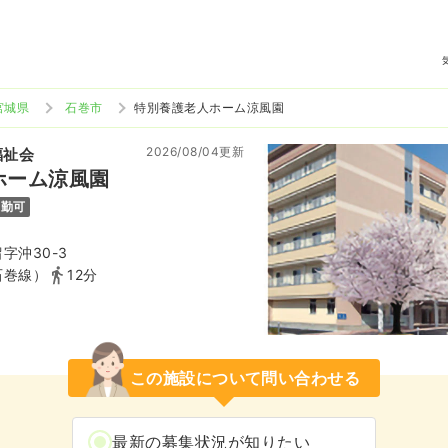
宮城県
石巻市
特別養護老人ホーム涼風園
2026/08/04更新
福祉会
ホーム涼風園
通勤可
字沖30-3
石巻線）
12分
この施設について問い合わせる
最新の募集状況が知りたい