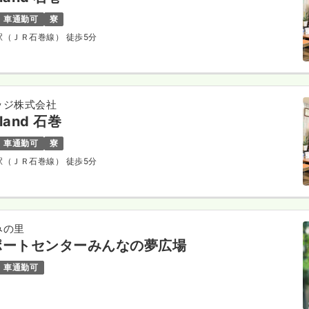
車通勤可
寮
巻駅（ＪＲ石巻線） 徒歩5分
ッジ株式会社
sland 石巻
車通勤可
寮
巻駅（ＪＲ石巻線） 徒歩5分
みの里
ポートセンターみんなの夢広場
車通勤可