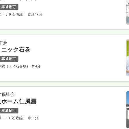
車通勤可
巻駅（ＪＲ石巻線） 徒歩17分
祐会
リニック石巻
車通勤可
波神駅（ＪＲ石巻線） 車4分
仁福祉会
人ホーム仁風園
車通勤可
又駅（ＪＲ石巻線） 車11分