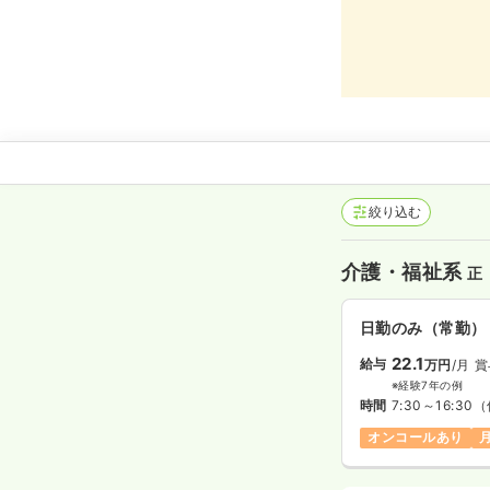
絞り込む
介護・福祉系
正
日勤のみ（常勤）
22.1
給与
万円
/月
賞
※経験7年の例
時間
7:30～16:30
（
オンコールあり