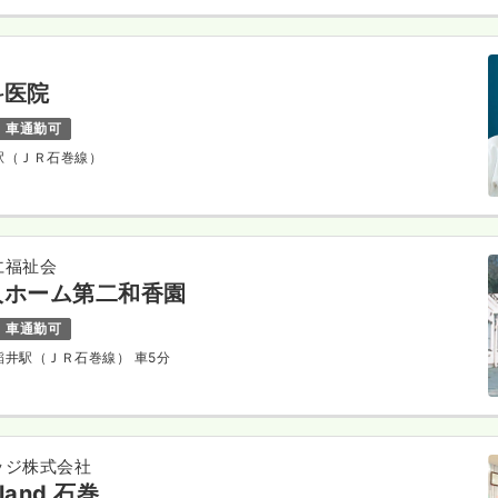
科医院
車通勤可
巻駅（ＪＲ石巻線）
仁福祉会
人ホーム第二和香園
車通勤可
前稲井駅（ＪＲ石巻線） 車5分
ッジ株式会社
sland 石巻