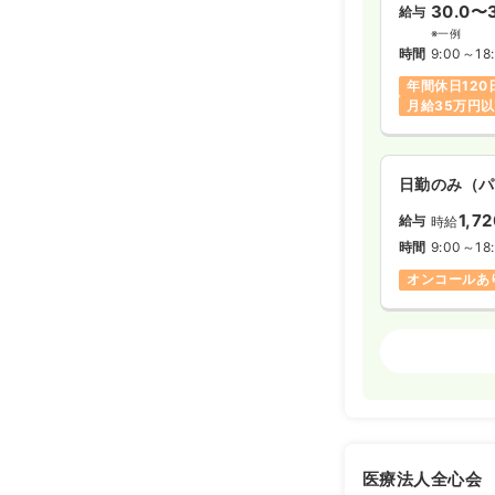
30.0〜
給与
※一例
時間
9:00～18
年間休日120
月給35万円
日勤のみ（パ
1,7
給与
時給
時間
9:00～18
オンコールあ
訪問看護
正看
日勤のみ（常
33.0〜4
給与
※一例
医療法人全心会
時間
9:00～18