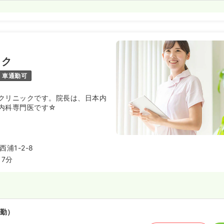
ック
車通勤可
クリニックです。院長は、日本内
内科専門医です☆
浦1-2-8
7分
勤）