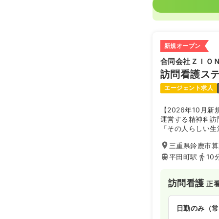
新規オープン
合同会社ＺＩＯ
訪問看護ス
エージェント求人
【2026年10月
運営する精神科訪
「その人らしい生
就労支援事業所と
三重県鈴鹿市算所
安定した生活や就
す。
平田町駅
10
訪問看護
正
日勤のみ（常