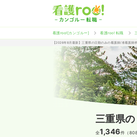
看護roo![カンゴルー]
看護roo! 転職
【2026年8月最新】三重県の日勤のみの看護師/准看護師
三重県の
1,346
全
件（80