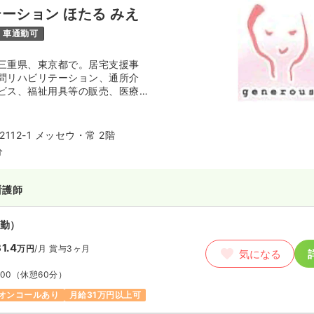
ーション ほたる みえ
車通勤可
三重県、東京都で。居宅支援事
問リハビリテーション、通所介
ビス、福祉用具等の販売、医療・
会の企画・開催、短期入所介護な
開している株式会社ジェネラスの
ビスの一つです。「自分らしく生
112-1 メッセウ・常 2階
しています。現在7つの訪問看護
分
つのデイサービス、3つの入居施
ーションを1つ運営しています。
看護師
勤）
1.4
万円
/月
賞与3ヶ月
気になる
:00
（休憩60分）
オンコールあり
月給31万円以上可