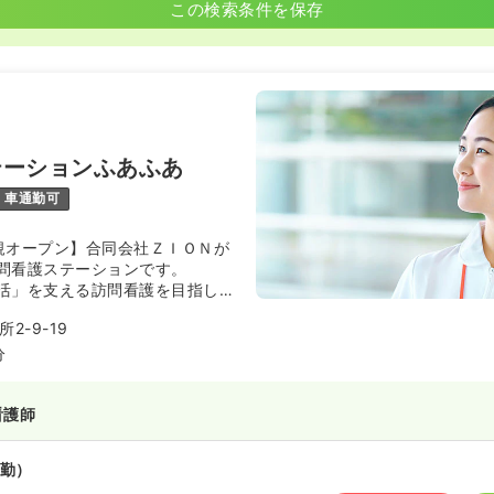
この検索条件を保存
Ｎ
テーションふあふあ
車通勤可
新規オープン】合同会社ＺＩＯＮが
問看護ステーションです。
活」を支える訪問看護を目指し、
も連携を行いながら、利用者様の
2-9-19
労継続をサポートしてまいりま
分
看護師
勤）