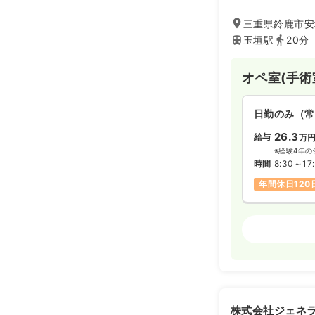
管病診察にも県内
す。平成30年1
三重県鈴鹿市安塚
たしました。
玉垣駅
20分
オペ室(手術
日勤のみ（常
26.3
給与
万
※経験4年の
時間
8:30～17
年間休日120
透析
正看護師
日勤のみ（パ
給与
お問い合
時間
8:30～17
株式会社ジェネ