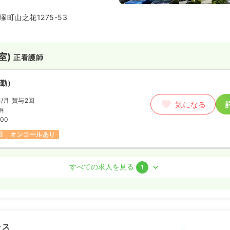
トップクラスの実績を持っていま
0月には緩和ケア病棟もオープンい
町山之花1275-53
室)
正看護師
勤）
円
/月
賞与2回
気になる
例
:00
日
オンコールあり
すべての求人を見る
1
ート）
わせください
気になる
:00
ラス