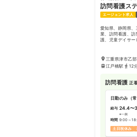
訪問看護ステ
エージェント求人
愛知県、静岡県、
業、訪問看護、訪
護、児童デイサー
介護に関する講習
ご幅広い事業を展
運営するデイサー
三重県津市乙部2
きる」ことを応援
江戸橋駅
12
ステーション、8
設と訪問介護ステ
訪問看護
正
日勤のみ（常
24.4〜3
給与
※一例
時間
9:00～18
土日祝休み