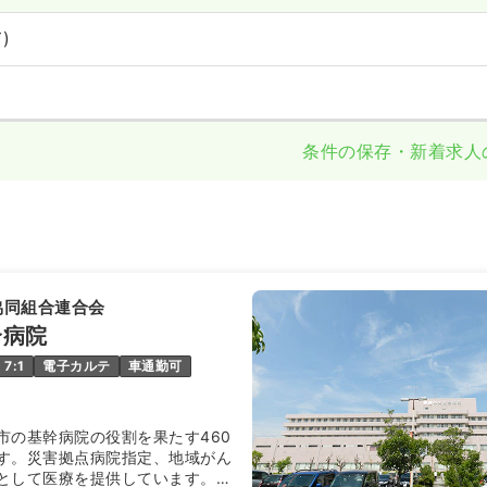
)
条件の保存・新着求人
協同組合連合会
合病院
7:1
電子カルテ
車通勤可
市の基幹病院の役割を果たす460
す。災害拠点病院指定、地域がん
として医療を提供しています。血