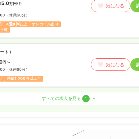
35.0
万円
/月
気になる
:00
（休憩60分）
日
4週8休以上
オンコールあり
以上可
ート）
20
円〜
気になる
:00
（休憩60分）
り
時給1,700円以上可
護師 / 管理職
すべての求人を見る
1
勤）
2.0
万円
/月
気になる
:00
（休憩60分）