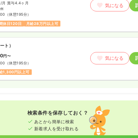
円
/月
賞与4.4ヶ月
気になる
の例
:00
（休憩195分）
間休日120日
月給28万円以上可
ート）
00
円〜
気になる
:00
（休憩195分）
給1,300円以上可
検索条件を保存しておく？
あとから簡単に検索
新着求人を受け取れる