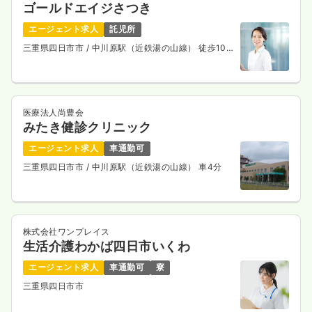
オペ室(手術室)
ゴールドエイジさつき
一般＋療養
正・准看護師
エージェント求人
託児所
一時募集休止
日勤のみ（パート）
三重県四日市市
/ 中川原駅（近鉄湯の山線） 徒歩10
分
2,050
給与
時給
円
時間
8:30～17:00
ブランク可
第二新卒可
時給2,000円以上可
医療法人尚豊会
みたき健診クリニック
気になる
詳細を見る
エージェント求人
車通勤可
三重県四日市市
/ 中川原駅（近鉄湯の山線） 車4分
その他
一般＋療養
正看護師
一時募集休止
日勤のみ（常勤）
株式会社ワンプレイス
生活介護わかば四日市いくわ
22.5
給与
万円〜
/月
賞与2回
エージェント求人
車通勤可
寮
※一例
時間
8:30～17:00
三重県四日市市
ブランク可
第二新卒可
月給22万円以上可