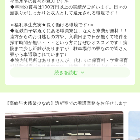
≪高水準の賞与が魅力です≫
◆年間の賞与は100万円以上の実績がございます。日々の
頑張りがしっかりと収入として還元される環境です！
≪福利厚生充実★長く働ける環境です♪≫
◆近鉄白子駅近くにある職員寮は、なんと寮費が無料！！
遠方からのお引越しの方や、入職日まで日が無くて物件を
探す時間が無い・・・という方にはぜひオススメです！病
院まで少し距離がありますが、駐車場付の寮なので皆さん
寮から車通勤されています♪
◆院内託児所はありませんが、代わりに保育料・学童保育
料補助制度がありますので、結婚・出産後も安心してお仕
事していただけます♪ママさんナースが多い職場なので、仕
続きを読む
事と家庭を両立したいという方も安心してお勤めいただけ
ます。
≪専門性の高い整形・内科★療養･回復期まで展開≫
◆一般病棟は整形外科と内科の2チーム制。整形では特に
【高給与★残業少なめ】透析室での看護業務をお任せします
脊椎が有名で、三重県内でも数少ない脊椎専門のドクター
がいる病院です！市内の急性期病院や大学病院からの紹介
でオペをするなど、脊椎の治療に関しては県内でも有数の
医療機関です！
◆内科では地域の病院として高齢者の内科全般を受け入れ
るとともに、循環器・糖尿病・腎臓内科などの領域で専門