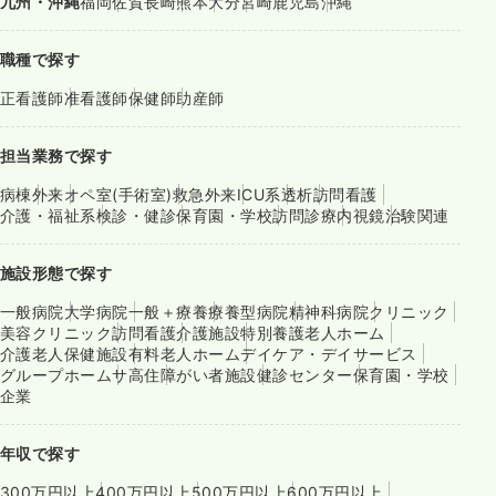
九州・沖縄
福岡
佐賀
長崎
熊本
大分
宮崎
鹿児島
沖縄
職種で探す
正看護師
准看護師
保健師
助産師
担当業務で探す
病棟
外来
オペ室(手術室)
救急外来
ICU系
透析
訪問看護
介護・福祉系
検診・健診
保育園・学校
訪問診療
内視鏡
治験関連
施設形態で探す
一般病院
大学病院
一般＋療養
療養型病院
精神科病院
クリニック
美容クリニック
訪問看護
介護施設
特別養護老人ホーム
介護老人保健施設
有料老人ホーム
デイケア・デイサービス
グループホーム
サ高住
障がい者施設
健診センター
保育園・学校
企業
年収で探す
300万円以上
400万円以上
500万円以上
600万円以上