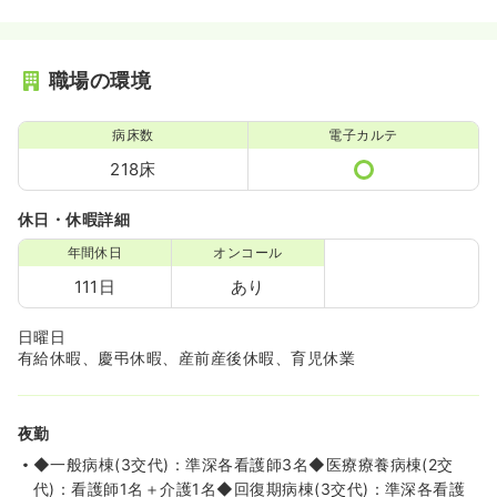
職場の環境
病床数
電子カルテ
218床
休日・休暇詳細
年間休日
オンコール
111日
あり
日曜日
有給休暇、慶弔休暇、産前産後休暇、育児休業
夜勤
◆一般病棟(3交代)：準深各看護師3名◆医療療養病棟(2交
代)：看護師1名＋介護1名◆回復期病棟(3交代)：準深各看護