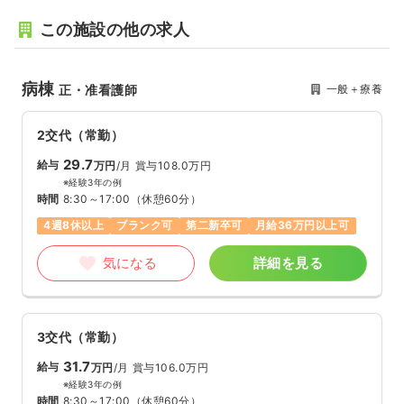
この施設の他の求人
病棟
一般＋療養
正・准看護師
2交代（常勤）
29.7
給与
万円
/月
賞与108.0万円
※経験3年の例
時間
8:30～17:00
（休憩60分）
4週8休以上
ブランク可
第二新卒可
月給36万円以上可
気になる
詳細を見る
3交代（常勤）
31.7
給与
万円
/月
賞与106.0万円
※経験3年の例
時間
8:30～17:00
（休憩60分）