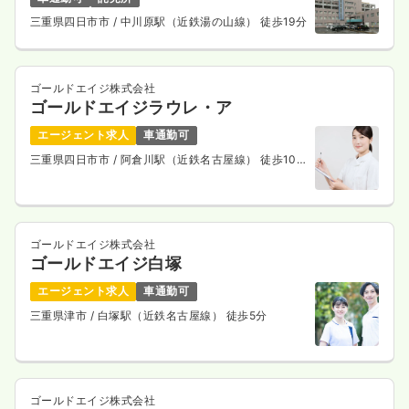
時間
8:30～17:00
三重県四日市市
/ 中川原駅（近鉄湯の山線） 徒歩19分
ブランク可
第二新卒可
時給1,400円以上可
気になる
詳細を見る
ゴールドエイジ株式会社
ゴールドエイジラウレ・ア
エージェント求人
車通勤可
透析
三重県四日市市
/ 阿倉川駅（近鉄名古屋線） 徒歩10
一般＋療養
正看護師
分
日勤のみ（常勤）
23.5〜37.9
給与
万円
/月
賞与102.0万円〜
ゴールドエイジ株式会社
※一例
ゴールドエイジ白塚
時間
6:30～14:30
（休憩60分）
エージェント求人
車通勤可
オンコールあり
月給37万円以上可
三重県津市
/ 白塚駅（近鉄名古屋線） 徒歩5分
気になる
詳細を見る
ゴールドエイジ株式会社