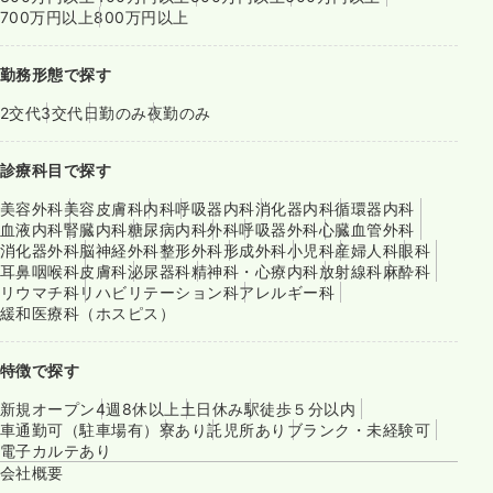
700万円以上
800万円以上
勤務形態で探す
2交代
3交代
日勤のみ
夜勤のみ
診療科目で探す
美容外科
美容皮膚科
内科
呼吸器内科
消化器内科
循環器内科
血液内科
腎臓内科
糖尿病内科
外科
呼吸器外科
心臓血管外科
消化器外科
脳神経外科
整形外科
形成外科
小児科
産婦人科
眼科
耳鼻咽喉科
皮膚科
泌尿器科
精神科・心療内科
放射線科
麻酔科
リウマチ科
リハビリテーション科
アレルギー科
緩和医療科（ホスピス）
特徴で探す
新規オープン
4週8休以上
土日休み
駅徒歩５分以内
車通勤可（駐車場有）
寮あり
託児所あり
ブランク・未経験可
電子カルテあり
会社概要