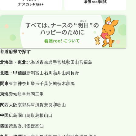
看護roo!国試
ナスカレPlus+
都道府県で探す
北海道・東北
北海道
青森
岩手
宮城
秋田
山形
福島
北陸・甲信越
新潟
富山
石川
福井
山梨
長野
関東
東京
神奈川
埼玉
千葉
茨城
栃木
群馬
東海
愛知
岐阜
静岡
三重
関西
大阪
京都
兵庫
滋賀
奈良
和歌山
中国
広島
岡山
鳥取
島根
山口
四国
徳島
香川
愛媛
高知