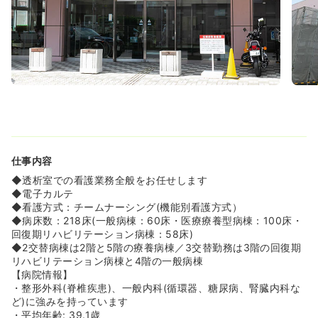
性の高い医療を提供しています。
◆2015年5月には回復期病棟が開設され、同8月には介護
療養病棟が医療療養病棟に変更されました。急性期・回復
期・療養まで、ひとつの病院で幅広い看護が学べるのも同
院の魅力です♪
≪プライベートとの両立の出来る職場環境です≫
◆病院全体で残業が月10時間弱と非常に少なくなっており
ます！小さなお子さんのいらっしゃる方やプライベートを
充実させたいという方にオススメです。
≪在宅に興味のある方にオススメ≫
仕事内容
◆鈴鹿市で一番大きな居宅介護支援事業所が同グループ内
◆透析室での看護業務全般をお任せします
にございます！その他老健や特養、デイサービス、訪問看
◆電子カルテ
護ステーションなど複数の事業所を展開していますので
◆看護方式：チームナーシング(機能別看護方式）
「病棟経験を積んで将来的に在宅領域にチャレンジしてみ
◆病床数：218床(一般病棟：60床・医療療養型病棟：100床・
たい！」という看護師さんにもオススメです♪(介護施設で
回復期リハビリテーション病棟：58床)
も看護師さん募集中です！)
◆2交替病棟は2階と5階の療養病棟／3交替勤務は3階の回復期
リハビリテーション病棟と4階の一般病棟
【病院情報】
・整形外科(脊椎疾患)、一般内科(循環器、糖尿病、腎臓内科な
ど)に強みを持っています
・平均年齢: 39.1歳