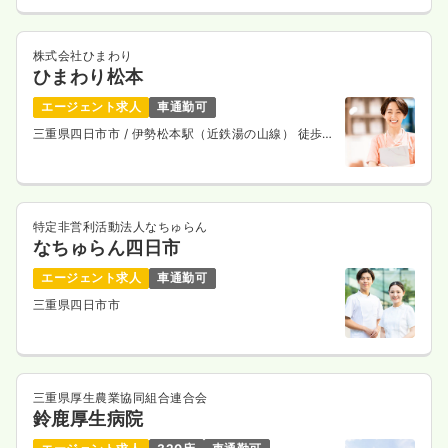
気になる
詳細を見る
株式会社ひまわり
ひまわり松本
一時募集休止
エージェント求人
車通勤可
日勤のみ（パート）
三重県四日市市
/ 伊勢松本駅（近鉄湯の山線） 徒歩3
給与
お問い合わせください
分
時間
8:30～17:00
ブランク可
第二新卒可
特定非営利活動法人なちゅらん
気になる
詳細を見る
なちゅらん四日市
エージェント求人
車通勤可
三重県四日市市
三重県厚生農業協同組合連合会
鈴鹿厚生病院