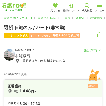
気になる
登録/ログイン
求人検索
メニュー
看護roo![カンゴルー]
看護roo! 転職
三重県
鈴鹿市
村瀬病院
透析
日勤のみ / パート(非常勤)
エージェント求人
オンコールあり
時給1,400円以上可
医療法人博仁会
施設情報
村瀬病院
三重県鈴鹿市 / 鈴鹿市駅 徒歩10分
2026/07/17 更新
正看護師
募集中
1,448
時給
円〜
勤務時間
8:30～17:30