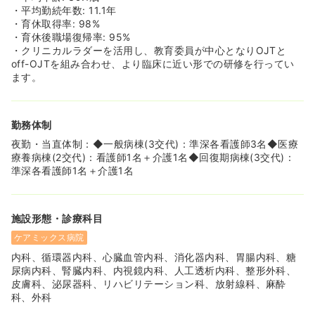
・平均勤続年数: 11.1年
・育休取得率: 98%
・育休後職場復帰率: 95%
・クリニカルラダーを活用し、教育委員が中心となりOJTと
off-OJTを組み合わせ、より臨床に近い形での研修を行ってい
ます。
勤務体制
夜勤・当直体制：◆一般病棟(3交代)：準深各看護師3名◆医療
療養病棟(2交代)：看護師1名＋介護1名◆回復期病棟(3交代)：
準深各看護師1名＋介護1名
施設形態・診療科目
ケアミックス病院
内科、循環器内科、心臓血管内科、消化器内科、胃腸内科、糖
尿病内科、腎臓内科、内視鏡内科、人工透析内科、整形外科、
皮膚科、泌尿器科、リハビリテーション科、放射線科、麻酔
科、外科