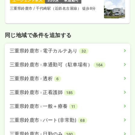
エージェント求人
320床
車通勤可
三重県鈴鹿市
/ 千代崎駅（近鉄名古屋線） 徒歩8分
同じ地域で条件を追加する
三重県鈴鹿市
×
電子カルテあり
32
三重県鈴鹿市
×
車通勤可（駐車場有）
164
三重県鈴鹿市
×
透析
6
三重県鈴鹿市
×
正看護師
185
三重県鈴鹿市
×
一般＋療養
11
三重県鈴鹿市
×
パート(非常勤)
68
三重県鈴鹿市
×
日勤のみ
160