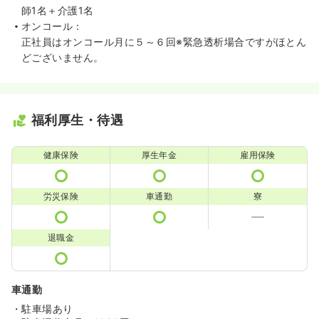
師1名＋介護1名
オンコール：
正社員はオンコール月に５～６回※緊急透析場合ですがほとん
どございません。
福利厚生・待遇
健康保険
厚生年金
雇用保険
労災保険
車通勤
寮
退職金
車通勤
・駐車場あり