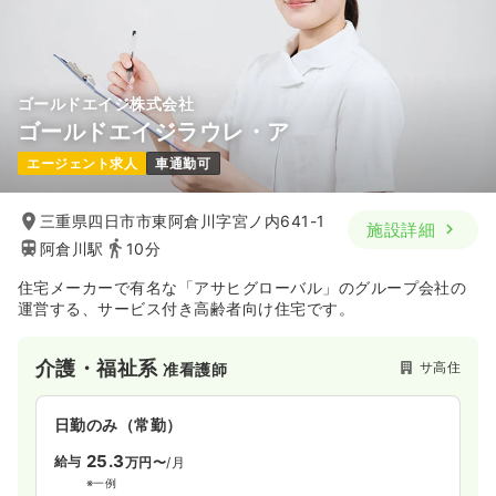
ゴールドエイジ株式会社
ゴールドエイジラウレ・ア
エージェント求人
車通勤可
三重県四日市市東阿倉川字宮ノ内641-1
施設詳細
阿倉川駅
10分
住宅メーカーで有名な「アサヒグローバル」のグループ会社の
運営する、サービス付き高齢者向け住宅です。
介護・福祉系
サ高住
准看護師
日勤のみ（常勤）
25.3
給与
万円〜
/月
※一例