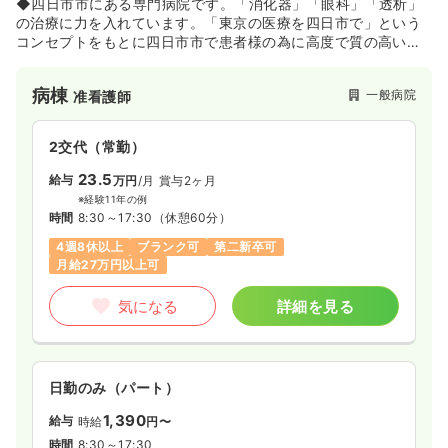
◆四日市市にある専門病院です。「消化器」「眼科」「透析」
の治療に力を入れています。「東京の医療を四日市で」という
コンセプトをもとに四日市市で患者様の為に高度で質の高い医
療を提供しています。
病棟
一般病院
准看護師
2交代（常勤）
23.5
給与
万円
/月
賞与2ヶ月
※経験11年の例
時間
8:30～17:30
（休憩60分）
4週8休以上
ブランク可
第二新卒可
月給27万円以上可
気になる
詳細を見る
日勤のみ（パート）
1,390
給与
時給
円〜
時間
8:30～17:30