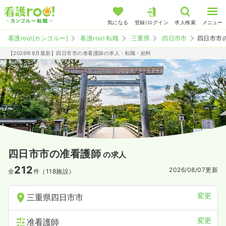
気になる
登録/ログイン
求人検索
メニュー
看護roo![カンゴルー]
看護roo! 転職
三重県
四日市市
四日市市
【2026年8月最新】四日市市の准看護師の求人・転職・給料
四日市市の准看護師
の求人
212
2026/08/07
更新
全
件（118施設）
変更
三重県四日市市
変更
准看護師