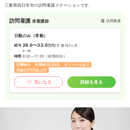
三重県四日市市の訪問看護ステーションです。
訪問看護
訪問看護
准看護師
日勤のみ（常勤）
28.0〜33.0
給与
万円
/月
賞与2ヶ月
※一例
時間
8:30～17:30
（休憩60分）
日曜休み
年間休日120日
オンコールあり
月給33万円以上可
気になる
詳細を見る