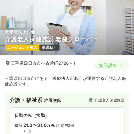
医療法人正和会
介護老人保健施設 老健クローバー
エージェント求人
車通勤可
三重県四日市市小古曽町2728－1
施設詳細
三重県四日市市にある、医療法人正和会が運営する介護老人保
健施設です。
介護・福祉系
介護老人保健施設
准看護師
日勤のみ（常勤）
21.0〜31.0
給与
万円
/月
賞与2回
※一例