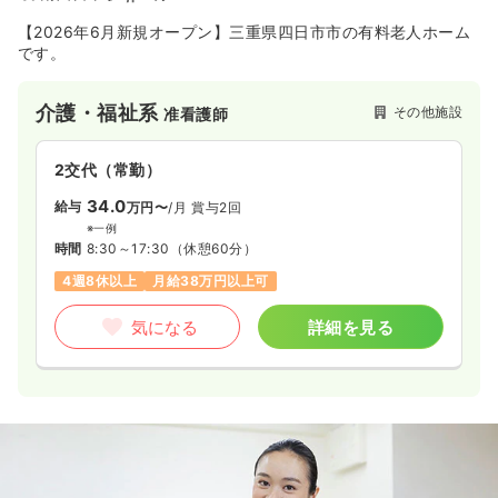
【2026年6月新規オープン】三重県四日市市の有料老人ホーム
です。
介護・福祉系
その他施設
准看護師
2交代（常勤）
34.0
給与
万円〜
/月
賞与2回
※一例
時間
8:30～17:30
（休憩60分）
4週8休以上
月給38万円以上可
気になる
詳細を見る