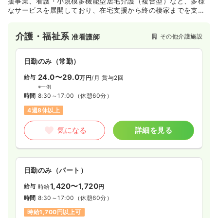
援事業、看護・小規模多機能型居宅介護（複合型）など、多様
なサービスを展開しており、在宅支援から終の棲家までを支え
たい方に最適な環境です。
介護・福祉系
その他介護施設
准看護師
日勤のみ（常勤）
24.0〜29.0
給与
万円
/月
賞与2回
※一例
時間
8:30～17:00
（休憩60分）
4週8休以上
気になる
詳細を見る
日勤のみ（パート）
1,420〜1,720
給与
時給
円
時間
8:30～17:00
（休憩60分）
時給1,700円以上可