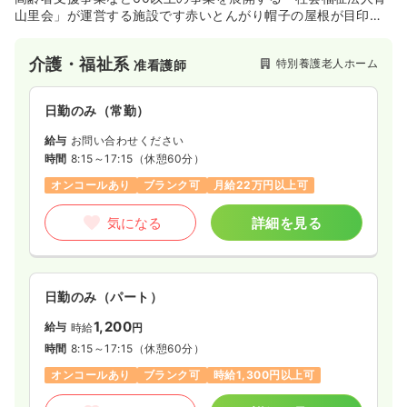
山里会」が運営する施設です赤いとんがり帽子の屋根が目印。
平成12年にオープンした介護総合センター。12人ぐらいの小規
模なグループにて生活して頂けるユニットケアの造りになって
介護・福祉系
特別養護老人ホーム
准看護師
おり、家庭的な雰囲気の中ゆったりとして生活をして頂けま
す。
日勤のみ（常勤）
給与
お問い合わせください
時間
8:15～17:15
（休憩60分）
オンコールあり
ブランク可
月給22万円以上可
気になる
詳細を見る
日勤のみ（パート）
1,200
給与
時給
円
時間
8:15～17:15
（休憩60分）
オンコールあり
ブランク可
時給1,300円以上可