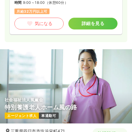
時間
9:00～18:00
（休憩60分）
月給32万円以上可
気になる
詳細を見る
社会福祉法人風薫会
特別養護老人ホーム風の路
エージェント求人
車通勤可
三重県四日市市塩浜栄町471