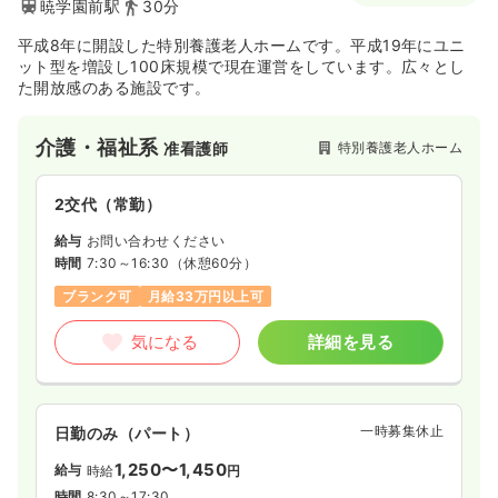
暁学園前駅
30分
平成8年に開設した特別養護老人ホームです。平成19年にユニ
ット型を増設し100床規模で現在運営をしています。広々とし
た開放感のある施設です。
介護・福祉系
特別養護老人ホーム
准看護師
2交代（常勤）
給与
お問い合わせください
時間
7:30～16:30
（休憩60分）
ブランク可
月給33万円以上可
気になる
詳細を見る
一時募集休止
日勤のみ（パート）
1,250〜1,450
給与
時給
円
時間
8:30～17:30