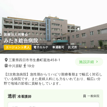
時間
8:30～17:30
（休憩60分）
ブランク可
第二新卒可
時給1,400円以上可
気になる
詳細を見る
医療法人尚豊会
みたき総合病院
エージェント求人
電子カルテ
車通勤可
託児所
三重県四日市市生桑町菰池458-1
施設詳細
中川原駅
19分
【2次救急病院】急性期からリハビリ期療養期まで幅広く対応し
ている病院です。また産婦人科にも力をいれており、幅広い分
野で地域の皆様に貢献をしています。
透析
一般病院
准看護師