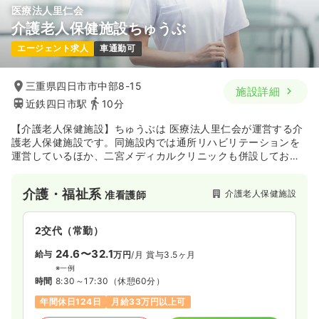
オペ室(手術室)
一般病院
准看護師
医療法人里仁会
介護老人保健施設ちゅうぶ
一時募集休止
日勤のみ（常勤）
エージェント求人
車通勤可
21.5
給与
万円
/月
賞与4.55ヶ月
※一例
三重県四日市市中部8-15
施設詳細
時間
8:30～17:30
近鉄四日市駅
10分
日祝休み
オンコールあり
ブランク可
第二新卒可
月給21万円以上可
【介護老人保健施設】ちゅうぶは 医療法人里仁会が運営する介
護老人保健施設です。同施設内では通所リハビリテーションを
運営しているほか、二宮メディカルクリニックも併設してお
気になる
詳細を見る
り、入居者や利用者のニーズに応えるとともに、最良のサービ
スを提供しています。尚、施設の周辺は周辺は様々な娯楽施設
介護・福祉系
介護老人保健施設
准看護師
があるため、活気のある雰囲気となっています。
2交代（常勤）
24.6〜32.1
給与
万円
/月
賞与3.5ヶ月
※一例
時間
8:30～17:30
（休憩60分）
年間休日124日
月給33万円以上可