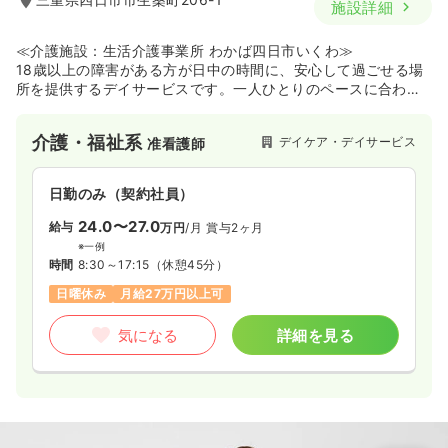
施設詳細
≪介護施設：生活介護事業所 わかば四日市いくわ≫
18歳以上の障害がある方が日中の時間に、安心して過ごせる場
所を提供するデイサービスです。一人ひとりのペースに合わせ
た作業やレクリエーションを行い、楽しく安心して過ごせるよ
うにサポートをします♪提携医療機関による医師の訪問診療があ
介護・福祉系
デイケア・デイサービス
准看護師
ります。
日勤のみ（契約社員）
24.0〜27.0
給与
万円
/月
賞与2ヶ月
※一例
時間
8:30～17:15
（休憩45分）
日曜休み
月給27万円以上可
気になる
詳細を見る