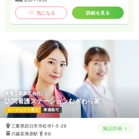
時間
9:00～19:00
気になる
詳細を見る
東電工業株式会社
訪問看護ステーションむぎわら家
エージェント求人
車通勤可
三重県四日市市松寺1-5-29
施設詳細
川越富洲原駅
8分