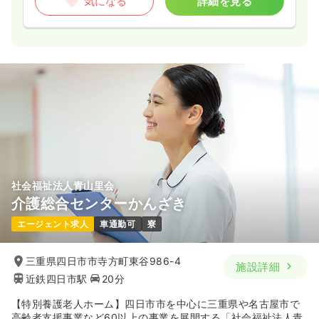
気になる
詳細を見る
社会福祉法人青山里会
介護総合センターかんざき
エージェント求人
車通勤可
寮
三重県四日市市寺方町東谷986-4
施設詳細
近鉄四日市駅
20分
【特別養護老人ホーム】四日市市を中心に三重県や名古屋市で
高齢者支援事業など60以上の事業を展開する「社会福祉法人青