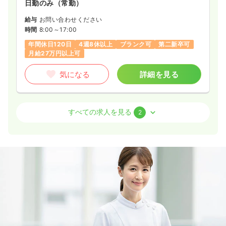
日勤のみ（常勤）
給与
お問い合わせください
時間
8:00～17:00
年間休日120日
4週8休以上
ブランク可
第二新卒可
月給27万円以上可
気になる
詳細を見る
外来
一般病院
准看護師
すべての求人を見る
2
一時募集休止
日勤のみ（常勤）
給与
お問い合わせください
時間
8:30～17:30
ブランク可
第二新卒可
月給21万円以上可
気になる
詳細を見る