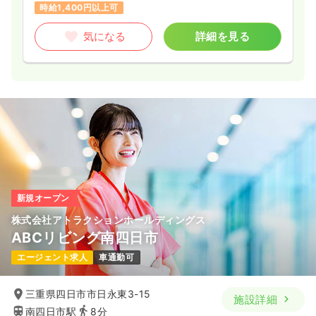
時給1,400円以上可
気になる
詳細を見る
新規オープン
株式会社アトラクションホールディングス
ABCリビング南四日市
エージェント求人
車通勤可
三重県四日市市日永東3-15
施設詳細
南四日市駅
8分