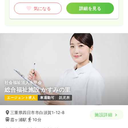
気になる
詳細を見る
社会福祉法人永甲会
総合福祉施設 かすみの里
エージェント求人
車通勤可
託児所
三重県四日市市白須賀1-12-8
施設詳細
霞ヶ浦駅
10分