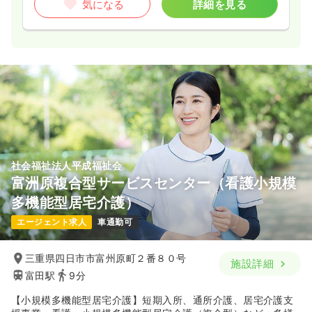
気になる
詳細を見る
社会福祉法人平成福祉会
富洲原複合型サービスセンター（看護小規模
多機能型居宅介護）
エージェント求人
車通勤可
三重県四日市市富州原町２番８０号
施設詳細
富田駅
9分
【小規模多機能型居宅介護】短期入所、通所介護、居宅介護支