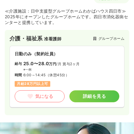
≪介護施設：日中支援型グループホームわかばハウス四日市≫
2025年にオープンしたグループホームです。四日市消化器病セ
ンターと提携しています。
介護・福祉系
グループホーム
准看護師
日勤のみ（契約社員）
25.0〜28.0
給与
万円
/月
賞与2ヶ月
※一例
時間
6:00～14:45
（休憩45分）
月給28万円以上可
気になる
詳細を見る