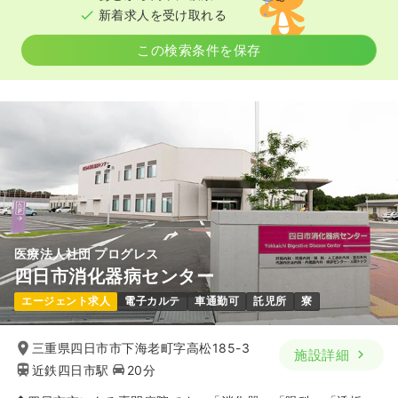
新着求人を受け取れる
この検索条件を保存
医療法人社団 プログレス
四日市消化器病センター
エージェント求人
電子カルテ
車通勤可
託児所
寮
三重県四日市市下海老町字高松185-3
施設詳細
近鉄四日市駅
20分