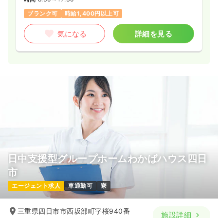
ブランク可
時給1,400円以上可
気になる
詳細を見る
日中支援型グループホームわかばハウス四日
市
エージェント求人
車通勤可
寮
三重県四日市市西坂部町字桜940番
施設詳細