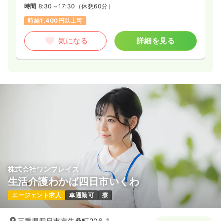
時間
8:30～17:30
（休憩60分）
時給1,400円以上可
気になる
詳細を見る
株式会社ワンプレイス
生活介護わかば四日市いくわ
エージェント求人
車通勤可
寮
三重県四日市市生桑町206-1