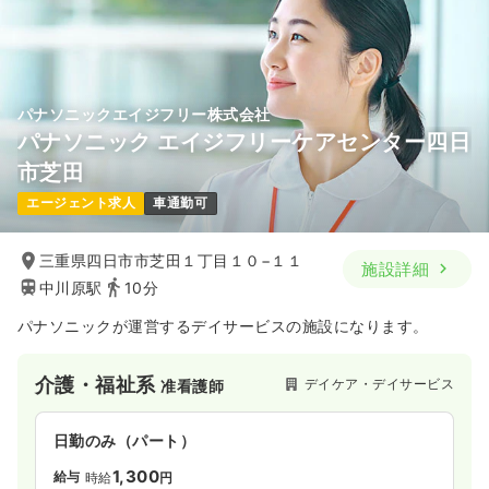
パナソニックエイジフリー株式会社
パナソニック エイジフリーケアセンター四日
市芝田
エージェント求人
車通勤可
三重県四日市市芝田１丁目１０−１１
施設詳細
中川原駅
10分
パナソニックが運営するデイサービスの施設になります。
介護・福祉系
デイケア・デイサービス
准看護師
日勤のみ（パート）
1,300
給与
時給
円