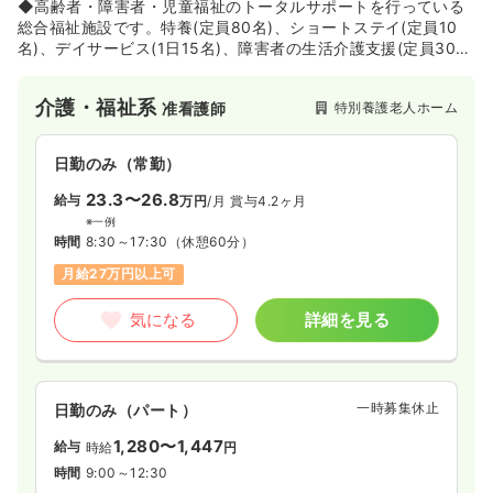
◆高齢者・障害者・児童福祉のトータルサポートを行っている
総合福祉施設です。特養(定員80名)、ショートステイ(定員10
名)、デイサービス(1日15名)、障害者の生活介護支援(定員30
名)、託児所などのサービスを提供しております。
介護・福祉系
特別養護老人ホーム
准看護師
日勤のみ（常勤）
23.3〜26.8
給与
万円
/月
賞与4.2ヶ月
※一例
時間
8:30～17:30
（休憩60分）
月給27万円以上可
気になる
詳細を見る
一時募集休止
日勤のみ（パート）
1,280〜1,447
給与
時給
円
時間
9:00～12:30