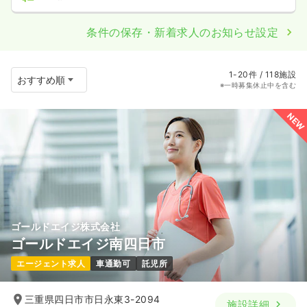
条件の保存・新着求人のお知らせ設定
1-20件 / 118施設
※一時募集休止中を含む
NEW
ゴールドエイジ株式会社
ゴールドエイジ南四日市
エージェント求人
車通勤可
託児所
三重県四日市市日永東3-2094
施設詳細