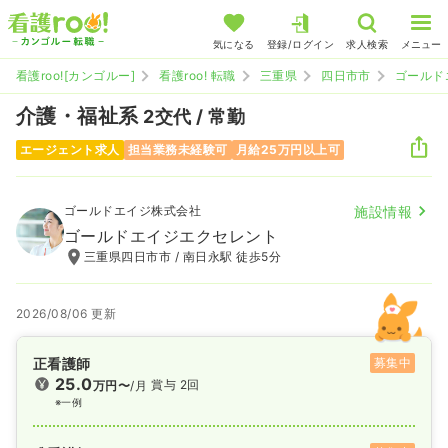
気になる
登録/ログイン
求人検索
メニュー
看護roo![カンゴルー]
看護roo! 転職
三重県
四日市市
ゴールド
介護・福祉系
2交代 / 常勤
エージェント求人
担当業務未経験可
月給25万円以上可
ゴールドエイジ株式会社
施設情報
ゴールドエイジエクセレント
三重県四日市市 / 南日永駅 徒歩5分
2026/08/06 更新
正看護師
募集中
25.0
賞与 2回
万円〜
/月
※一例