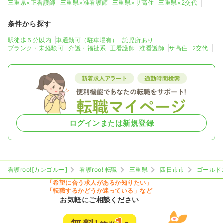
三重県×正看護師
三重県×准看護師
三重県×サ高住
三重県×2交代
条件から探す
駅徒歩５分以内
車通勤可（駐車場有）
託児所あり
ブランク・未経験可
介護・福祉系
正看護師
准看護師
サ高住
2交代
ログインまたは新規登録
看護roo![カンゴルー]
看護roo! 転職
三重県
四日市市
ゴールド
「希望に合う求人があるか知りたい」
「転職するかどうか迷っている」など
お気軽にご相談ください