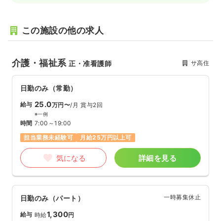
この施設の他の求人
介護・福祉系
サ高住
正・准看護師
日勤のみ（常勤）
25.0
給与
万円〜
/月
賞与2回
※一例
時間
7:00～19:00
担当業務未経験可
月給25万円以上可
気になる
詳細を見る
一時募集休止
日勤のみ（パート）
1,300
給与
時給
円