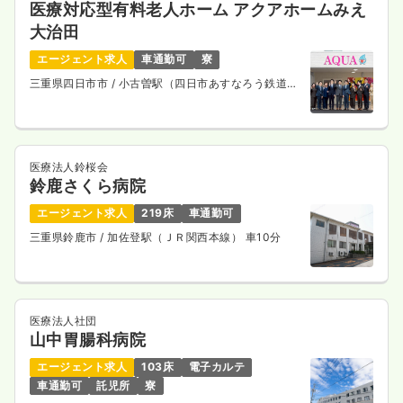
医療対応型有料老人ホーム アクアホームみえ
大治田
エージェント求人
車通勤可
寮
三重県四日市市
/ 小古曽駅（四日市あすなろう鉄道内
部線） 徒歩9分
医療法人鈴桜会
鈴鹿さくら病院
エージェント求人
219床
車通勤可
三重県鈴鹿市
/ 加佐登駅（ＪＲ関西本線） 車10分
医療法人社団
山中胃腸科病院
エージェント求人
103床
電子カルテ
車通勤可
託児所
寮