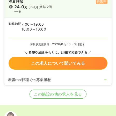
准看護師
募集中
24.0
賞与 2回
万円〜
/月
※一例
勤務時間
7:00～19:00
16:00～10:00
2026/08/06（3日前）
募集状況更新日：
希望や経験をもとに、LINEで相談できる
この求人について聞いてみる
看護roo!転職での募集履歴
2025/10/14
正・准看護師の募集を開始
2024/10/30
正・准看護師の募集を休止
この施設の他の求人を見る
2020/09/17
正・准看護師を募集中