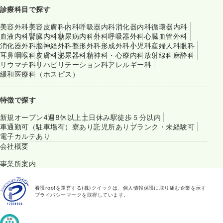
診療科目で探す
美容外科
美容皮膚科
内科
呼吸器内科
消化器内科
循環器内科
血液内科
腎臓内科
糖尿病内科
外科
呼吸器外科
心臓血管外科
消化器外科
脳神経外科
整形外科
形成外科
小児科
産婦人科
眼科
耳鼻咽喉科
皮膚科
泌尿器科
精神科・心療内科
放射線科
麻酔科
リウマチ科
リハビリテーション科
アレルギー科
緩和医療科（ホスピス）
特徴で探す
新規オープン
4週8休以上
土日休み
駅徒歩５分以内
車通勤可（駐車場有）
寮あり
託児所あり
ブランク・未経験可
電子カルテあり
会社概要
事業所案内
看護roo!を運営する(株)クイックは、個人情報保護に取り組む企業を示す
プライバシーマークを取得しています。