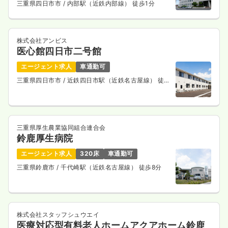
三重県四日市市
/ 内部駅（近鉄内部線） 徒歩1分
株式会社アンビス
医心館四日市二号館
エージェント求人
車通勤可
三重県四日市市
/ 近鉄四日市駅（近鉄名古屋線） 徒歩
15分
三重県厚生農業協同組合連合会
鈴鹿厚生病院
エージェント求人
320床
車通勤可
三重県鈴鹿市
/ 千代崎駅（近鉄名古屋線） 徒歩8分
株式会社スタッフシュウエイ
医療対応型有料老人ホームアクアホーム鈴鹿