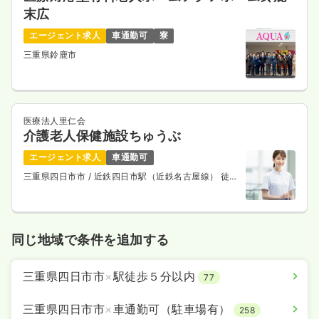
末広
エージェント求人
車通勤可
寮
三重県鈴鹿市
医療法人里仁会
介護老人保健施設ちゅうぶ
エージェント求人
車通勤可
三重県四日市市
/ 近鉄四日市駅（近鉄名古屋線） 徒歩
10分
同じ地域で条件を追加する
三重県四日市市
×
駅徒歩５分以内
77
三重県四日市市
×
車通勤可（駐車場有）
258