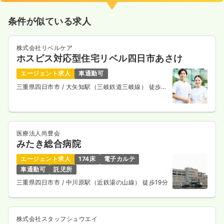
条件が似ている求人
株式会社リベルケア
ホスピス対応型住宅リベル四日市あさけ
エージェント求人
車通勤可
三重県四日市市
/ 大矢知駅（三岐鉄道三岐線） 徒歩12
分
医療法人尚豊会
みたき総合病院
エージェント求人
174床
電子カルテ
車通勤可
託児所
三重県四日市市
/ 中川原駅（近鉄湯の山線） 徒歩19分
株式会社スタッフシュウエイ