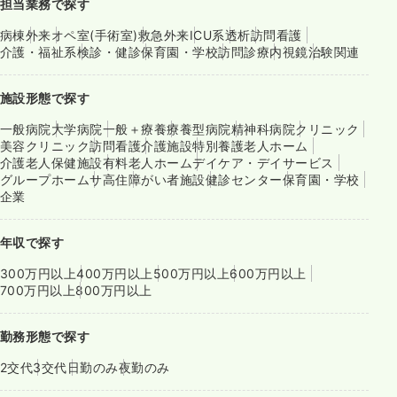
担当業務で探す
病棟
外来
オペ室(手術室)
救急外来
ICU系
透析
訪問看護
介護・福祉系
検診・健診
保育園・学校
訪問診療
内視鏡
治験関連
施設形態で探す
一般病院
大学病院
一般＋療養
療養型病院
精神科病院
クリニック
美容クリニック
訪問看護
介護施設
特別養護老人ホーム
介護老人保健施設
有料老人ホーム
デイケア・デイサービス
グループホーム
サ高住
障がい者施設
健診センター
保育園・学校
企業
年収で探す
300万円以上
400万円以上
500万円以上
600万円以上
700万円以上
800万円以上
勤務形態で探す
2交代
3交代
日勤のみ
夜勤のみ