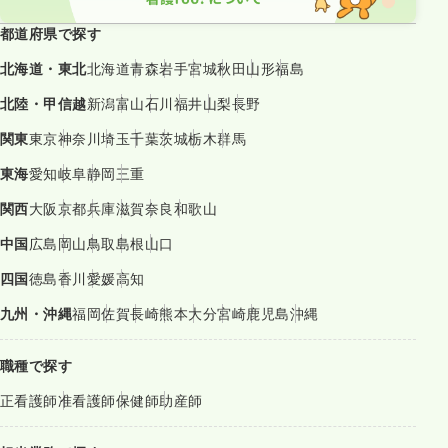
都道府県で探す
北海道・東北
北海道
青森
岩手
宮城
秋田
山形
福島
北陸・甲信越
新潟
富山
石川
福井
山梨
長野
関東
東京
神奈川
埼玉
千葉
茨城
栃木
群馬
東海
愛知
岐阜
静岡
三重
関西
大阪
京都
兵庫
滋賀
奈良
和歌山
中国
広島
岡山
鳥取
島根
山口
四国
徳島
香川
愛媛
高知
九州・沖縄
福岡
佐賀
長崎
熊本
大分
宮崎
鹿児島
沖縄
職種で探す
正看護師
准看護師
保健師
助産師