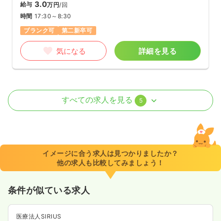
3.0
給与
万円
/回
時間
17:30～8:30
ブランク可
第二新卒可
気になる
詳細を見る
透析
一般病院
正・准看護師
すべての求人を見る
5
日勤のみ（常勤）
22.0〜27.3
給与
万円
/月
賞与4.4ヶ月
※一例
イメージに合う求人は見つかりましたか？
時間
8:00～17:00
他の求人も比較してみましょう！
年間休日120日
4週8休以上
ブランク可
第二新卒可
月給27万円以上可
条件が似ている求人
気になる
詳細を見る
医療法人SIRIUS