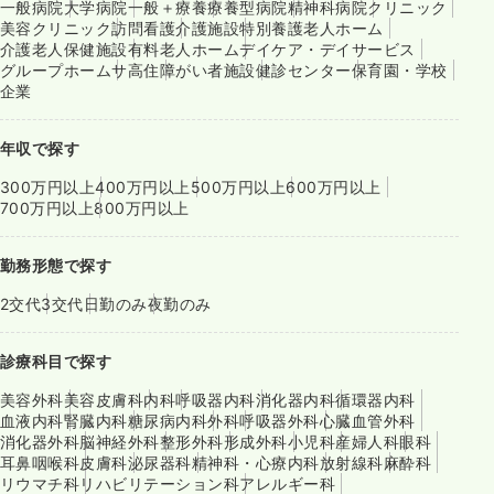
一般病院
大学病院
一般＋療養
療養型病院
精神科病院
クリニック
美容クリニック
訪問看護
介護施設
特別養護老人ホーム
介護老人保健施設
有料老人ホーム
デイケア・デイサービス
グループホーム
サ高住
障がい者施設
健診センター
保育園・学校
企業
年収で探す
300万円以上
400万円以上
500万円以上
600万円以上
700万円以上
800万円以上
勤務形態で探す
2交代
3交代
日勤のみ
夜勤のみ
診療科目で探す
美容外科
美容皮膚科
内科
呼吸器内科
消化器内科
循環器内科
血液内科
腎臓内科
糖尿病内科
外科
呼吸器外科
心臓血管外科
消化器外科
脳神経外科
整形外科
形成外科
小児科
産婦人科
眼科
耳鼻咽喉科
皮膚科
泌尿器科
精神科・心療内科
放射線科
麻酔科
リウマチ科
リハビリテーション科
アレルギー科