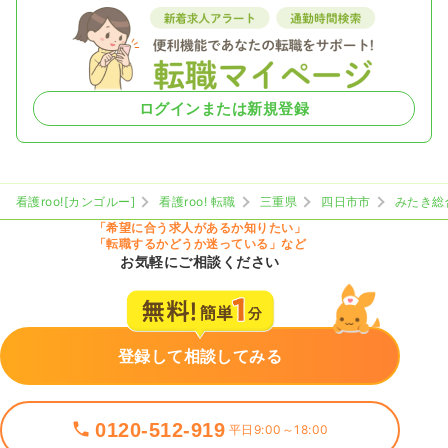
ログインまたは新規登録
看護roo![カンゴルー]
看護roo! 転職
三重県
四日市市
みたき総
「希望に合う求人があるか知りたい」
「転職するかどうか迷っている」など
お気軽にご相談ください
登録して相談してみる
0120-512-919
平日9:00～18:00