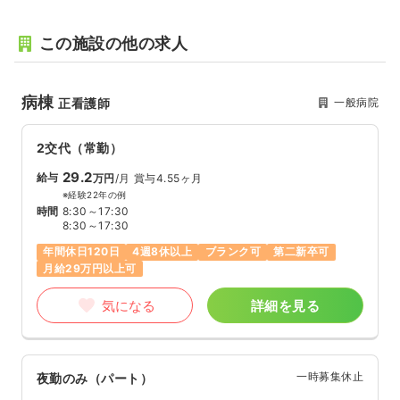
この施設の他の求人
病棟
一般病院
正看護師
2交代（常勤）
29.2
給与
万円
/月
賞与4.55ヶ月
※経験22年の例
時間
8:30～17:30
8:30～17:30
年間休日120日
4週8休以上
ブランク可
第二新卒可
月給29万円以上可
気になる
詳細を見る
一時募集休止
夜勤のみ（パート）