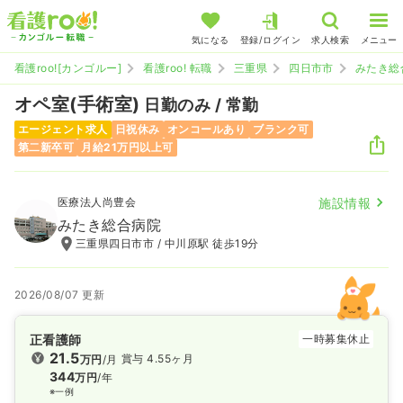
気になる
登録/ログイン
求人検索
メニュー
看護roo![カンゴルー]
看護roo! 転職
三重県
四日市市
みたき総
オペ室(手術室)
日勤のみ / 常勤
エージェント求人
日祝休み
オンコールあり
ブランク可
第二新卒可
月給21万円以上可
医療法人尚豊会
施設情報
みたき総合病院
三重県四日市市 / 中川原駅 徒歩19分
2026/08/07 更新
正看護師
一時募集休止
21.5
賞与 4.55ヶ月
万円
/月
344
万円
/年
※一例