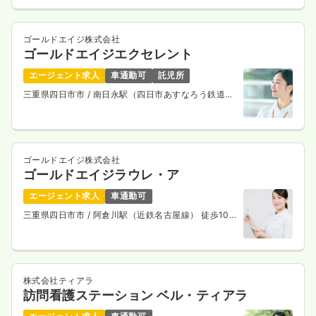
4週8休以上
ブランク可
第二新卒可
月給36万円以上可
ゴールドエイジ株式会社
気になる
詳細を見る
ゴールドエイジエクセレント
エージェント求人
車通勤可
託児所
三重県四日市市
/ 南日永駅（四日市あすなろう鉄道内
一時募集休止
夜勤のみ（パート）
部線） 徒歩5分
1,500
給与
時給
円
時間
17:00～9:00
ゴールドエイジ株式会社
第二新卒可
時給1,500円以上可
ゴールドエイジラウレ・ア
気になる
詳細を見る
エージェント求人
車通勤可
三重県四日市市
/ 阿倉川駅（近鉄名古屋線） 徒歩10
分
外来
一般病院
正・准看護師
株式会社ティアラ
一時募集休止
訪問看護ステーション ベル・ティアラ
日勤のみ（常勤）