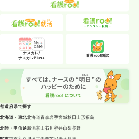
ナスカレ/
看護roo!国試
ナスカレPlus+
都道府県で探す
北海道・東北
北海道
青森
岩手
宮城
秋田
山形
福島
北陸・甲信越
新潟
富山
石川
福井
山梨
長野
関東
東京
神奈川
埼玉
千葉
茨城
栃木
群馬