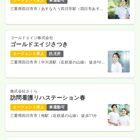
21.5
エージェント求人
車通勤可
給与
万円
/月
賞与2回
※一例
三重県四日市市
/ あすなろう四日市駅（四日市あすな
時間
8:30～17:30
ろう鉄道内部線） 徒歩7分
ブランク可
第二新卒可
月給21万円以上可
気になる
詳細を見る
ゴールドエイジ株式会社
ゴールドエイジさつき
エージェント求人
託児所
三重県四日市市
/ 中川原駅（近鉄湯の山線） 徒歩10
分
株式会社さくら
訪問看護リハステーション春
エージェント求人
車通勤可
三重県四日市市
/ 桜駅（近鉄湯の山線） 徒歩11分