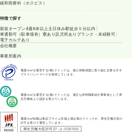
緩和医療科（ホスピス）
特徴で探す
新規オープン
4週8休以上
土日休み
駅徒歩５分以内
車通勤可（駐車場有）
寮あり
託児所あり
ブランク・未経験可
電子カルテあり
会社概要
事業所案内
看護roo!を運営する(株)クイックは、個人情報保護に取り組む企業を示す
プライバシーマークを取得しています。
看護roo!を運営する(株)クイックは、適正な有料職業紹介事業者として厚
生労働省より認定を受けています。
看護roo!転職は東証プライム市場上場企業のクイックが、厚生労働大臣の
許可を受けて運営しています。
厚生労働大臣許可27-ユ-020100