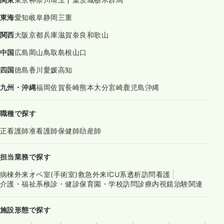
東海
愛知
岐阜
静岡
三重
関西
大阪
京都
兵庫
滋賀
奈良
和歌山
中国
広島
岡山
鳥取
島根
山口
四国
徳島
香川
愛媛
高知
九州・沖縄
福岡
佐賀
長崎
熊本
大分
宮崎
鹿児島
沖縄
職種で探す
正看護師
准看護師
保健師
助産師
担当業務で探す
病棟
外来
オペ室(手術室)
救急外来
ICU系
透析
訪問看護
介護・福祉系
検診・健診
保育園・学校
訪問診療
内視鏡
治験関連
施設形態で探す