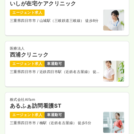
いしが在宅ケアクリニック
エージェント求人
介護・福祉系
デイケア・デイサービス
正看護師
三重県四日市市
/ 山城駅（三岐鉄道三岐線） 徒歩8分
日勤のみ（パート）
1,400
給与
時給
円〜
時間
8:30～15:30
（休憩60分）
医療法人
西浦クリニック
日曜休み
時給1,400円以上可
エージェント求人
車通勤可
気になる
詳細を見る
三重県四日市市
/ 近鉄四日市駅（近鉄名古屋線） 徒歩
7分
病棟
一般病院
助産師
株式会社Alfam
あるふぁ訪問看護ST
一時募集休止
2交代（常勤）
エージェント求人
車通勤可
36.0
給与
万円
/月
賞与2回
三重県四日市市
/ 楠駅（近鉄名古屋線） 徒歩5分
※経験5年の例
時間
7:00～16:00
（休憩60分）