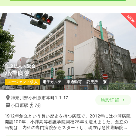
NEW
医療法人同愛会
小澤病院
エージェント求人
電子カルテ
車通勤可
託児所
寮
神奈川県小田原市本町1-1-17
施設詳細
小田原駅
7分
1912年創立という長い歴史を持つ病院で、2012年には小澤病院
開設100年、小澤高等看護学院開校25年を迎えました。創立の
当初は、内科の専門病院からスタートし、現在は急性期病院と
して、地域医療に貢献しています。