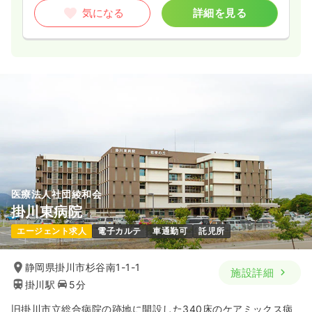
気になる
詳細を見る
医療法人社団綾和会
掛川東病院
エージェント求人
電子カルテ
車通勤可
託児所
静岡県掛川市杉谷南1-1-1
施設詳細
掛川駅
5分
旧掛川市立総合病院の跡地に開設した340床のケアミックス病