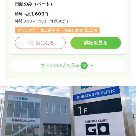
一時募集休止
日勤のみ（パート）
日勤のみ（パート）
給与
お問い合わせください
1,600
給与
時給
円
時間
9:00～17:30
時間
8:30～17:00
（休憩60分）
担当業務未経験可
ブランク可
第二新卒可
ブランク可
第二新卒可
時給1,600円以上可
気になる
詳細を見る
気になる
詳細を見る
オペ室(手術室)
一般＋療養
正看護師
すべての求人を見る
12
日勤のみ（常勤）
27.4
給与
万円〜
/月
賞与2回
※経験8年の例
時間
8:30～17:00
（休憩60分）
日祝休み
4週8休以上
オンコールあり
ブランク可
第二新卒可
月給36万円以上可
気になる
詳細を見る