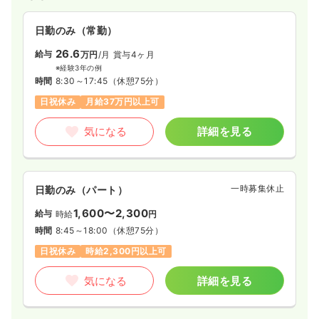
4週8休以上
ブランク可
第二新卒可
月給34万円以上可
日勤のみ（常勤）
気になる
詳細を見る
26.6
給与
万円
/月
賞与4ヶ月
※経験3年の例
時間
8:30～17:45
（休憩75分）
日祝休み
月給37万円以上可
一時募集休止
2交代（常勤）
給与
お問い合わせください
気になる
詳細を見る
時間
8:30～17:00
4週8休以上
ブランク可
第二新卒可
一時募集休止
日勤のみ（パート）
気になる
詳細を見る
1,600〜2,300
給与
時給
円
時間
8:45～18:00
（休憩75分）
一時募集休止
日勤のみ（パート）
日祝休み
時給2,300円以上可
1,600
給与
時給
円
気になる
詳細を見る
時間
8:30～17:00
ブランク可
第二新卒可
時給1,600円以上可