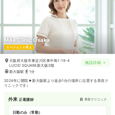
時間
8:30～17:30
4週8休以上
ブランク可
月給33万円以上可
一時募集休止
日勤のみ（パート）
給与
お問い合わせください
気になる
詳細を見る
時間
8:30～17:00
（休憩60分）
日祝休み
オンコールあり
担当業務未経験可
ブランク可
第二新卒可
MAe Clinic Osaka
気になる
詳細を見る
エージェント求人
大阪府大阪市東淀川区東中島1-19-4
施設詳細
その他
一般＋療養
正看護師
LUCID SQUARE新大阪3階
新大阪駅
1分
一時募集休止
日勤のみ（常勤）
2024年に開院★新大阪駅より徒歩1分の場所に位置する美容ク
給与
お問い合わせください
リニックです♪
時間
8:30～17:00
（休憩60分）
日祝休み
4週8休以上
ブランク可
第二新卒可
外来
美容クリニック
正看護師
気になる
詳細を見る
日勤のみ（常勤）