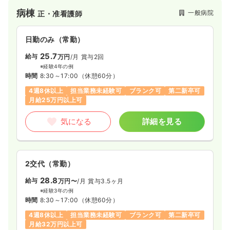
病棟
一般病院
正・准看護師
日勤のみ（常勤）
25.7
給与
万円
/月
賞与2回
※経験4年の例
時間
8:30～17:00
（休憩60分）
4週8休以上
担当業務未経験可
ブランク可
第二新卒可
月給25万円以上可
気になる
詳細を見る
2交代（常勤）
28.8
給与
万円〜
/月
賞与3.5ヶ月
※経験3年の例
時間
8:30～17:00
（休憩60分）
4週8休以上
担当業務未経験可
ブランク可
第二新卒可
月給32万円以上可