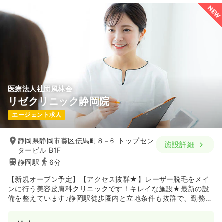
NEW
医療法人社団風林会
リゼクリニック静岡院
エージェント求人
静岡県静岡市葵区伝馬町８−６ トップセン
施設詳細
タービル B1F
静岡駅
6分
【新規オープン予定】【アクセス抜群★】レーザー脱毛をメイ
ンに行う美容皮膚科クリニックです！キレイな施設★最新の設
備を整えています♪静岡駅徒歩圏内と立地条件も抜群で、勤務し
やすいです。