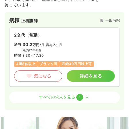
給与
お問い合わせください
誇っています。
時間
8:00～16:30
（休憩60分）
日曜休み
4週8休以上
ブランク可
第二新卒可
病棟
一般病院
正看護師
気になる
詳細を見る
2交代（常勤）
30.2
給与
万円
/月
賞与2ヶ月
内視鏡
一般＋療養
正看護師
※経験2年の例
時間
8:30～17:30
4週8休以上
ブランク可
月給30万円以上可
一時募集休止
日勤のみ（常勤）
27.6
給与
万円
/月
賞与3.5ヶ月
気になる
詳細を見る
※経験3年の例
時間
8:30～17:00
（休憩60分）
日祝休み
4週8休以上
オンコールあり
病棟
一般病院
助産師
すべての求人を見る
1
担当業務未経験可
ブランク可
第二新卒可
月給33万円以上可
2交代（常勤）
気になる
詳細を見る
33.5
給与
万円
/月
賞与2ヶ月
※経験3年の例