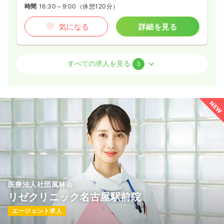
時間
16:30～9:00
（休憩120分）
日勤のみ（常勤）
気になる
詳細を見る
25.9
給与
万円〜
/月
賞与3.5ヶ月
※経験4年の例
オペ室(手術室)
時間
8:30～17:00
一般病院
正・准看護師
すべての求人を見る
3
オンコールあり
ブランク可
月給25万円以上可
日勤のみ（常勤）
気になる
詳細を見る
22.5〜33.5
給与
万円
/月
賞与3.8ヶ月
NEW
※一例
時間
8:00～17:00
検診・健診
一般病院
正看護師 / 管理職
4週8休以上
オンコールあり
ブランク可
月給33万円以上可
日勤のみ（常勤）
気になる
詳細を見る
550
給与
万円〜
/年
※一例
医療法人社団風林会
時間
8:30～17:00
リゼクリニック名古屋駅前院
外来
一般病院
正・准看護師
日祝休み
4週8休以上
担当業務未経験可
エージェント求人
年収500万円以上可