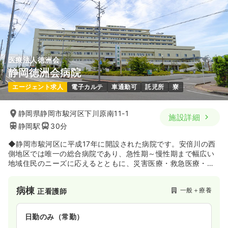
4週8休以上
気になる
詳細を見る
医療法人徳洲会
一時募集休止
2交代（常勤）
静岡徳洲会病院
500〜600
給与
万円
/年
エージェント求人
電子カルテ
車通勤可
託児所
寮
※一例
時間
9:00～17:30
静岡県静岡市駿河区下川原南11-1
4週8休以上
年収600万円以上可
施設詳細
静岡駅
30分
気になる
詳細を見る
◆静岡市駿河区に平成17年に開設された病院です。安倍川の西
側地区では唯一の総合病院であり、急性期～慢性期まで幅広い
地域住民のニーズに応えるとともに、災害医療・救急医療・予
訪問診療
一般＋療養
正・准看護師
防医療などにも注力しています。
病棟
一般＋療養
正看護師
一時募集休止
日勤のみ（常勤）
22.5〜37.2
給与
万円
/月
賞与4.5ヶ月
日勤のみ（常勤）
※一例