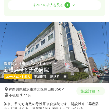
介護・福祉系
クリニック
正・准看護師
すべての求人を見る
1
気になる
詳細を見る
一時募集休止
日勤のみ（常勤）
22.3〜34.2
検診・健診
給与
万円
/月
賞与2回
健診センター
保健師
※一例
時間
8:45～17:45
一時募集休止
日勤のみ（常勤）
日祝休み
月給34万円以上可
23.0
給与
万円〜
/月
賞与63.3万円〜
気になる
詳細を見る
※一例
時間
8:30～17:00
4週8休以上
ブランク可
第二新卒可
医療法人社団ワンアンドオンリー
月給23万円以上可
新横浜母と子の病院
気になる
詳細を見る
エージェント求人
車通勤可
託児所
寮
神奈川県横浜市港北区鳥山町650-1
施設詳細
介護・福祉系
デイケア・デイサービス
正看護師
小机駅
11分
神奈川県でも有数の母性系複合病院です。開設以来「早産防
一時募集休止
日勤のみ（常勤）
止」に取り組み、早産率2％と国内トップレベルを