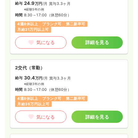
24.9
時間
9:00～17:30
（休憩60分）
給与
万円
/月
賞与3.3ヶ月
※経験5年の例
土日祝休み
担当業務未経験可
ブランク可
第二新卒可
時間
8:30～17:00
（休憩60分）
月給37万円以上可
4週8休以上
ブランク可
第二新卒可
月給31万円以上可
気になる
詳細を見る
気になる
詳細を見る
その他
一般＋療養
正・准看護師
一時募集休止
日勤のみ（常勤）
2交代（常勤）
19.0〜27.1
給与
30.4
万円
/月
賞与4.5ヶ月
給与
万円
/月
賞与3.3ヶ月
※一例
※経験3年の例
時間
9:00～17:30
（休憩60分）
時間
8:30～17:00
（休憩60分）
4週8休以上
担当業務未経験可
ブランク可
第二新卒可
4週8休以上
ブランク可
第二新卒可
月給27万円以上可
月給36万円以上可
気になる
詳細を見る
気になる
詳細を見る