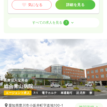
気になる
詳細を見る
外来
一般病院
正・准看護師
すべての求人を見る
7
日勤のみ（常勤）
25.7
給与
万円〜
/月
賞与3.5ヶ月
※経験4年の例
時間
8:30～17:00
（休憩60分）
4週8休以上
担当業務未経験可
ブランク可
第二新卒可
月給25万円以上可
気になる
詳細を見る
医療法人宝美会
総合青山病院
2交代（常勤）
エージェント求人
7:1
電子カルテ
車通勤可
託児所
寮
22.9〜26.8
給与
万円
/月
賞与3.5ヶ月
※一例
愛知県豊川市小坂井町字道地100-1