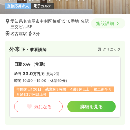
直接応募求人
電子カルテ
愛知県名古屋市中村区椿町1510番地 名駅
施設詳細
三交ビル5F
名古屋駅
3分
外来
クリニック
正・准看護師
日勤のみ（常勤）
33.0
給与
万円
/月
賞与2回
時間
10:00～19:00
（休憩60分）
年間休日126日
残業月3時間
4週8休以上
第二新卒可
月給33万円以上可
気になる
詳細を見る