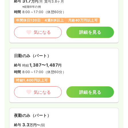
31.7
給与
万円
/月
賞与3.8ヶ月
24.7
給与
万円
/月
賞与64.9万円
※経験8年の例
時間
8:00～17:00
（休憩60分）
※一例
時間
8:30～17:00
（休憩60分）
年間休日120日
4週8休以上
月給40万円以上可
日曜休み
4週8休以上
担当業務未経験可
ブランク可
第二新卒可
月給28万円以上可
気になる
詳細を見る
気になる
詳細を見る
日勤のみ（パート）
1,387〜1,487
給与
時給
円
日勤のみ（パート）
時間
8:00～17:00
（休憩60分）
1,530
給与
時給
円
時給1,400円以上可
時間
8:30～17:00
（休憩60分）
日曜休み
担当業務未経験可
ブランク可
第二新卒可
気になる
詳細を見る
時給1,500円以上可
気になる
詳細を見る
夜勤のみ（パート）
3.3
給与
万円〜
/回
オペ室(手術室)
一般病院
正・准看護師