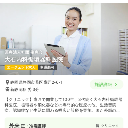
気になる
詳細を見る
一時募集休止
日勤のみ（パート）
給与
お問い合わせください
時間
8:00～16:30
医療法人社団 俊恵会
日曜休み
ブランク可
第二新卒可
大石内科循環器科医院
気になる
詳細を見る
エージェント求人
車通勤可
静岡県静岡市葵区鷹匠2-6-1
施設詳細
外来
一般＋療養
正看護師
新静岡駅
3分
【クリニック】鷹匠で開業して100年、3代続く大石内科循環器
一時募集休止
日勤のみ（常勤）
科医院。循環器や消化器などの専門的な医療の他、生活習慣
病、認知症など生活に関わる幅広い診療を実施。また外部の医
27.4
給与
万円
/月
賞与2回
師と連携し、外科と乳腺科の専門外来も受付開始。デイサービ
※経験8年の例
スセンターや通所リハビリテーション施設も併設するなど、地
時間
8:30～17:00
外来
クリニック
正・准看護師
域の方々のニーズに合わせ成長するクリニックです。