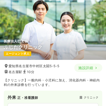
医療法人仁友会
ふじたクリニック
エージェント求人
愛知県名古屋市中村区太閤5-5-5
施設詳細
名古屋駅
10分
【クリニック】一般内科・小児科に加え、消化器内科・神経内
科の外来診療を行っています。
外来
クリニック
正・准看護師