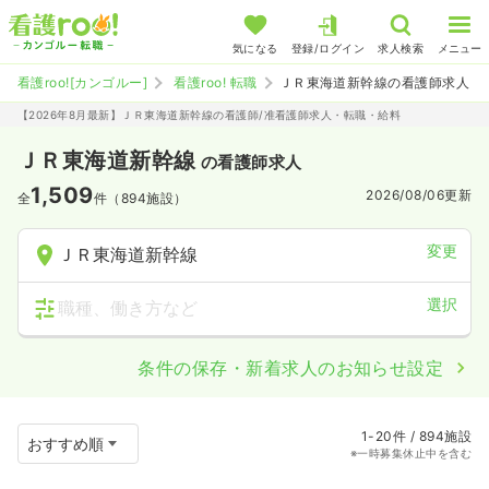
気になる
登録/ログイン
求人検索
メニュー
看護roo![カンゴルー]
看護roo! 転職
ＪＲ東海道新幹線の看護師求人
【2026年8月最新】ＪＲ東海道新幹線の看護師/准看護師求人・転職・給料
ＪＲ東海道新幹線
の看護師求人
1,509
2026/08/06
更新
全
件（894施設）
変更
ＪＲ東海道新幹線
選択
職種、働き方など
条件の保存・新着求人のお知らせ設定
1-20件 / 894施設
※一時募集休止中を含む