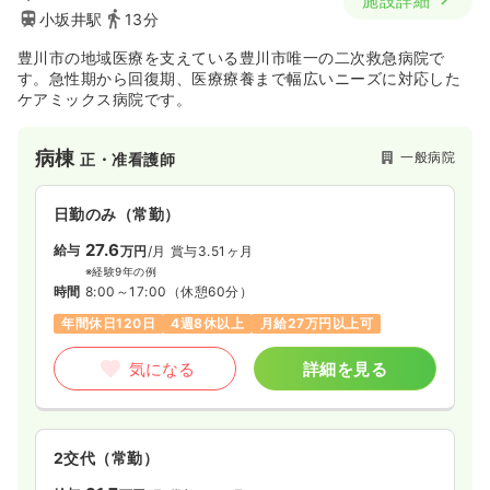
施設詳細
時間
8:30～17:00
（休憩60分）
小坂井駅
13分
4週8休以上
担当業務未経験可
ブランク可
第二新卒可
月給26万円以上可
豊川市の地域医療を支えている豊川市唯一の二次救急病院で
す。急性期から回復期、医療療養まで幅広いニーズに対応した
ケアミックス病院です。
気になる
詳細を見る
病棟
一般病院
正・准看護師
日勤のみ（パート）
日勤のみ（常勤）
1,530
給与
時給
円〜
27.6
給与
万円
/月
賞与3.51ヶ月
時間
8:30～17:00
（休憩60分）
※経験9年の例
担当業務未経験可
ブランク可
第二新卒可
時間
8:00～17:00
（休憩60分）
時給1,500円以上可
年間休日120日
4週8休以上
月給27万円以上可
気になる
詳細を見る
気になる
詳細を見る
透析
一般病院
正・准看護師
2交代（常勤）
日勤のみ（常勤）