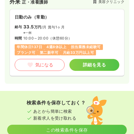
外来
美容クリニック
正・准看護師
日勤のみ（常勤）
33.5
給与
万円
/月
賞与1ヶ月
※一例
時間
10:00～20:00
（休憩60分）
年間休日137日
4週8休以上
担当業務未経験可
ブランク可
第二新卒可
月給33万円以上可
気になる
詳細を見る
検索条件を保存しておく？
あとから簡単に検索
新着求人を受け取れる
この検索条件を保存