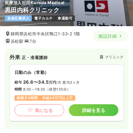
医療法人社団Kuroda Medical
黒田内科クリニック
日勤のみ（パート）
直接応募求人
電子カルテ
車通勤可
1,600
給与
時給
円〜
時間
8:30～17:00
（休憩60分）
静岡県浜松市中央区鴨江1-33-2 1階
施設詳細
浜松駅
7分
日祝休み
オンコールあり
ブランク可
第二新卒可
時給1,600円以上可
外来
クリニック
正・准看護師
気になる
詳細を見る
日勤のみ（常勤）
透析
一般＋療養
正看護師
26.6〜34.5
給与
万円
/月
賞与3ヶ月
時間
8:30～18:30
（休憩135分）
日勤のみ（常勤）
残業月3時間
月給34万円以上可
27.4
給与
万円〜
/月
賞与2回
気になる
詳細を見る
※経験8年の例
時間
8:00～16:30
（休憩60分）
日曜休み
4週8休以上
ブランク可
第二新卒可
月給33万円以上可