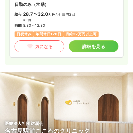
日勤のみ（常勤）
28.7〜32.0
給与
万円
/月
賞与2回
※一例
時間
8:30～12:30
日祝休み
年間休日120日
月給32万円以上可
気になる
詳細を見る
医療法人社団紡潤会
名古屋駅前こころのクリニック