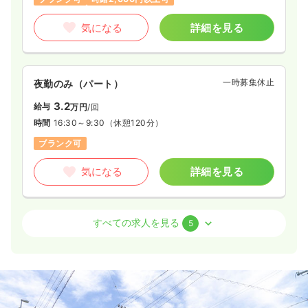
気になる
詳細を見る
一時募集休止
夜勤のみ（パート）
3.2
給与
万円
/回
時間
16:30～9:30
（休憩120分）
ブランク可
気になる
詳細を見る
病棟
一般＋療養
正看護師 / 管理職
すべての求人を見る
5
一時募集休止
日勤のみ（常勤）
給与
お問い合わせください
時間
9:00～17:30