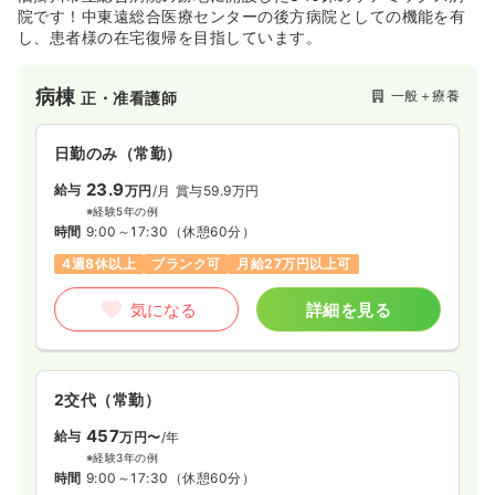
院です！中東遠総合医療センターの後方病院としての機能を有
し、患者様の在宅復帰を目指しています。
病棟
一般＋療養
正・准看護師
日勤のみ（常勤）
23.9
給与
万円
/月
賞与59.9万円
※経験5年の例
時間
9:00～17:30
（休憩60分）
4週8休以上
ブランク可
月給27万円以上可
気になる
詳細を見る
2交代（常勤）
457
給与
万円〜
/年
※経験3年の例
時間
9:00～17:30
（休憩60分）