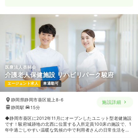
医療法人杏林会
介護老人保健施設 リハビリパーク駿府
エージェント求人
車通勤可
静岡県静岡市葵区籠上8-6
施設詳細
静岡駅
15分
◆静岡市葵区に2012年11月にオープンしたユニット型老健施設
です！駿府城跡地の北西に位置する入所定員100床の施設で、1
年中過ごしやすい温暖な気候の中で利用者さんの日常生活をサ
ポートしています。