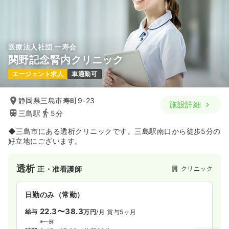
医療法人社団 一寿会
関野記念腎内クリニック
エージェント求人
車通勤可
静岡県三島市寿町9-23
施設詳細
三島駅
5分
◆三島市にある透析クリニックです。三島駅南口から徒歩5分の
好立地にございます。
透析
クリニック
正・准看護師
日勤のみ（常勤）
22.3〜38.3
給与
万円
/月
賞与5ヶ月
※一例