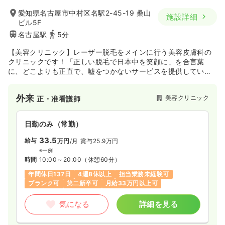
一時募集休止
日勤のみ（常勤）
気になる
詳細を見る
愛知県名古屋市中村区名駅2-45-19 桑山
施設詳細
22.5〜31.6
給与
万円
/月
賞与3.77ヶ月
ビル5F
※一例
名古屋駅
5分
時間
8:00～18:00
（休憩90分）
【美容クリニック】レーザー脱毛をメインに行う美容皮膚科の
年間休日120日
4週8休以上
月給31万円以上可
クリニックです！「正しい脱毛で日本中を笑顔に」を合言葉
に、どこよりも正直で、嘘をつかないサービスを提供していま
気になる
詳細を見る
す。そのために、痛みの軽減を追求したり、医師の無料カウン
セリングで肌トラブルに対する不安を解消することに力を入れ
外来
美容クリニック
正・准看護師
ています。栄駅徒歩5分圏内と立地条件も抜群で、勤務しやすい
です。
一時募集休止
日勤のみ（パート）
日勤のみ（常勤）
給与
お問い合わせください
33.5
時間
8:30～18:00
（休憩90分）
給与
万円
/月
賞与25.9万円
※一例
気になる
詳細を見る
時間
10:00～20:00
（休憩60分）
年間休日137日
4週8休以上
担当業務未経験可
ブランク可
第二新卒可
月給33万円以上可
気になる
詳細を見る