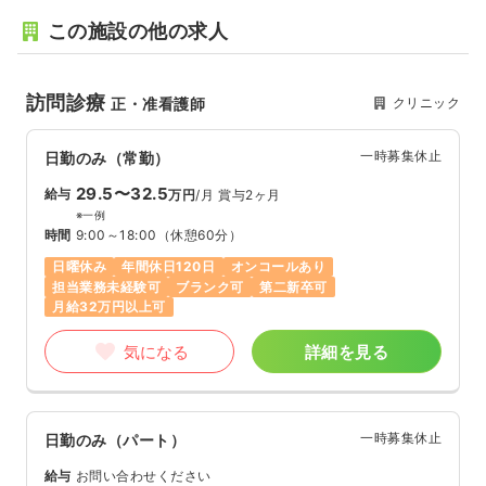
この施設の他の求人
訪問診療
クリニック
正・准看護師
一時募集休止
日勤のみ（常勤）
29.5〜32.5
給与
万円
/月
賞与2ヶ月
※一例
時間
9:00～18:00
（休憩60分）
日曜休み
年間休日120日
オンコールあり
担当業務未経験可
ブランク可
第二新卒可
月給32万円以上可
気になる
詳細を見る
一時募集休止
日勤のみ（パート）
給与
お問い合わせください