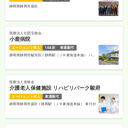
静岡県静岡市葵区
医療法人社団宝徳会
小鹿病院
エージェント求人
148床
車通勤可
静岡県静岡市駿河区
/ 静岡駅（ＪＲ東海道本線） バス
25分
医療法人杏林会
介護老人保健施設 リハビリパーク駿府
エージェント求人
車通勤可
静岡県静岡市葵区
/ 静岡駅（ＪＲ東海道本線） 車15分