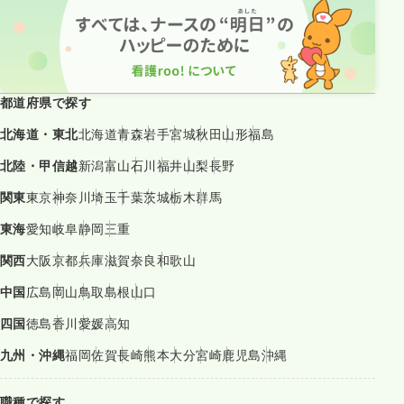
都道府県で探す
北海道・東北
北海道
青森
岩手
宮城
秋田
山形
福島
北陸・甲信越
新潟
富山
石川
福井
山梨
長野
関東
東京
神奈川
埼玉
千葉
茨城
栃木
群馬
東海
愛知
岐阜
静岡
三重
関西
大阪
京都
兵庫
滋賀
奈良
和歌山
中国
広島
岡山
鳥取
島根
山口
四国
徳島
香川
愛媛
高知
九州・沖縄
福岡
佐賀
長崎
熊本
大分
宮崎
鹿児島
沖縄
職種で探す