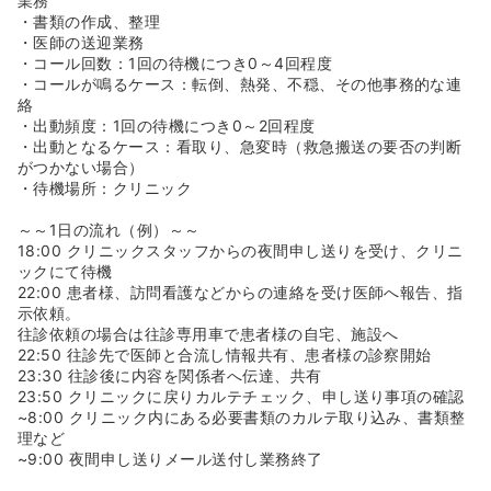
業務
・書類の作成、整理
・医師の送迎業務
・コール回数：1回の待機につき0～4回程度
・コールが鳴るケース：転倒、熱発、不穏、その他事務的な連
絡
・出動頻度：1回の待機につき0～2回程度
・出動となるケース：看取り、急変時（救急搬送の要否の判断
がつかない場合）
・待機場所：クリニック
～～1日の流れ（例）～～
18:00 クリニックスタッフからの夜間申し送りを受け、クリニ
ックにて待機
22:00 患者様、訪問看護などからの連絡を受け医師へ報告、指
示依頼。
往診依頼の場合は往診専用車で患者様の自宅、施設へ
22:50 往診先で医師と合流し情報共有、患者様の診察開始
23:30 往診後に内容を関係者へ伝達、共有
23:50 クリニックに戻りカルテチェック、申し送り事項の確認
~8:00 クリニック内にある必要書類のカルテ取り込み、書類整
理など
~9:00 夜間申し送りメール送付し業務終了