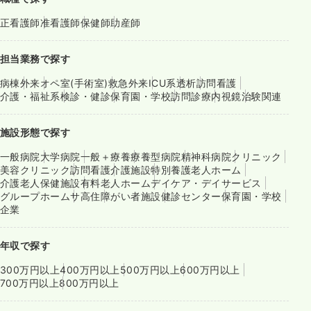
正看護師
准看護師
保健師
助産師
担当業務で探す
病棟
外来
オペ室(手術室)
救急外来
ICU系
透析
訪問看護
介護・福祉系
検診・健診
保育園・学校
訪問診療
内視鏡
治験関連
施設形態で探す
一般病院
大学病院
一般＋療養
療養型病院
精神科病院
クリニック
美容クリニック
訪問看護
介護施設
特別養護老人ホーム
介護老人保健施設
有料老人ホーム
デイケア・デイサービス
グループホーム
サ高住
障がい者施設
健診センター
保育園・学校
企業
年収で探す
300万円以上
400万円以上
500万円以上
600万円以上
700万円以上
800万円以上