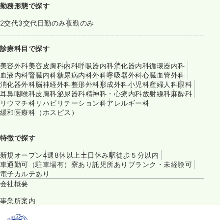
勤務形態で探す
2交代
3交代
日勤のみ
夜勤のみ
診療科目で探す
美容外科
美容皮膚科
内科
呼吸器内科
消化器内科
循環器内科
血液内科
腎臓内科
糖尿病内科
外科
呼吸器外科
心臓血管外科
消化器外科
脳神経外科
整形外科
形成外科
小児科
産婦人科
眼科
耳鼻咽喉科
皮膚科
泌尿器科
精神科・心療内科
放射線科
麻酔科
リウマチ科
リハビリテーション科
アレルギー科
緩和医療科（ホスピス）
特徴で探す
新規オープン
4週8休以上
土日休み
駅徒歩５分以内
車通勤可（駐車場有）
寮あり
託児所あり
ブランク・未経験可
電子カルテあり
会社概要
事業所案内