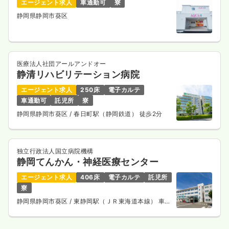
エージェント求人
車通勤可
寮
静岡県静岡市葵区
医療法人社団アールアンドオー
静清リハビリテーション病院
エージェント求人
250床
電子カルテ
車通勤可
託児所
寮
静岡県静岡市葵区
/ 春日町駅（静岡鉄道） 徒歩2分
独立行政法人国立病院機構
静岡てんかん・神経医療センター
エージェント求人
406床
電子カルテ
託児所
寮
静岡県静岡市葵区
/ 東静岡駅（ＪＲ東海道本線） 車15
分