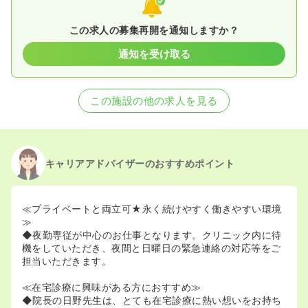
2025/06/27
正看護師の募集を休止
2024/09/20
准看護師の募集を休止
この求人の募集再開を通知しますか？
2023/05/08
准看護師の募集を開始
2022/09/14
正看護師の募集を開始
2022/09/14
准看護師を休止中
通知を受け取る
この施設の他の求人を見る
キャリアアドバイザーのおすすめポイント
≪プライベートと両立可★永く続けやすく働きやすい環境
≫
◆夜勤専従が中心のお仕事となります。クリニック内に待
機をしていただき、夜間と日曜日の緊急連絡の対応等をご
担当いただきます。
≪在宅診療に興味がある方におすすめ≫
◆院長の日野先生は、とても在宅診療に熱い想いをお持ち