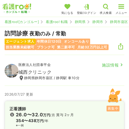
気になる
登録/ログイン
求人検索
メニュー
看護roo![カンゴルー]
看護roo! 転職
静岡県
静岡市
静岡市葵区
訪問診療
夜勤のみ / 常勤
エージェント求人
年間休日120日
オンコールあり
担当業務未経験可
ブランク可
第二新卒可
月給32万円以上可
医療法人社団泰平会
施設情報
城西クリニック
静岡県静岡市葵区 / 静岡駅 車10分
2026/07/27 更新
正看護師
募集中
26.0〜32.0
賞与 2ヶ月
万円
/月
354〜438
万円
/年
※一例