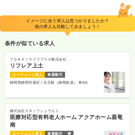
一時募集休止
日勤のみ（常勤）
26.5〜30.5
給与
万円
/月
賞与2ヶ月
※一例
イメージに合う求人は見つかりましたか？
時間
8:30～17:30
（休憩60分）
他の求人も比較してみましょう！
日祝休み
年間休日120日
4週8休以上
ブランク可
月給30万円以上可
条件が似ている求人
気になる
詳細を見る
ＴＯＫＡＩライフプラス株式会社
リフレア上土
一時募集休止
日勤のみ（パート）
エージェント求人
車通勤可
静岡県静岡市葵区
/ 古庄駅（静岡鉄道） 車6分
給与
お問い合わせください
時間
8:30～17:30
日祝休み
ブランク可
気になる
詳細を見る
株式会社スタッフシュウエイ
医療対応型有料老人ホーム アクアホーム葵竜
南
エージェント求人
車通勤可
寮