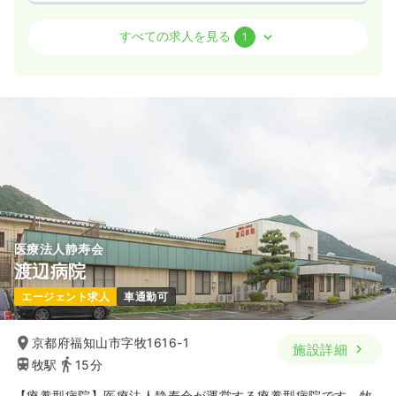
訪問看護
一般＋療養
正看護師 / 管理職
すべての求人を見る
1
一時募集休止
日勤のみ（常勤）
給与
お問い合わせください
時間
8:30～17:00
（休憩60分）
4週8休以上
気になる
詳細を見る
医療法人静寿会
渡辺病院
エージェント求人
車通勤可
京都府福知山市字牧1616-1
施設詳細
牧駅
15分
【療養型病院】医療法人静寿会が運営する療養型病院です。牧