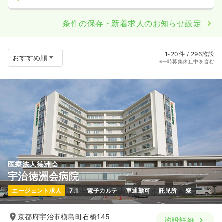
条件の保存・新着求人のお知らせ設定
1-20件 / 296施設
※一時募集休止中を含む
医療法人徳洲会
宇治徳洲会病院
エージェント求人
7:1
電子カルテ
車通勤可
託児所
寮
京都府宇治市槇島町石橋145
施設詳細