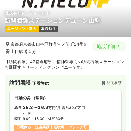
株式会社N・フィールド
訪問看護ステーションデューン山科
エージェント求人
車通勤可
京都府京都市山科区竹鼻堂ノ前町24番6
施設詳細
山科駅
5分
【訪問看護】47都道府県に精神科専門の訪問看護ステーション
を展開するリーディングカンパニーです。
訪問看護
訪問看護
正看護師
日勤のみ（常勤）
35.3〜36.9
給与
万円
/月
賞与30.0万円
※一例
時間
9:00～18:00
（休憩60分）
日曜休み
担当業務未経験可
ブランク可