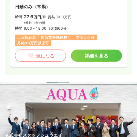
日勤のみ（常勤）
27.6
給与
万円
/月
賞与30.0万円
※経験11年の例
時間
9:00～18:00
（休憩60分）
土日祝休み
担当業務未経験可
ブランク可
月給36万円以上可
気になる
詳細を見る
株式会社スタッフシュウエイ