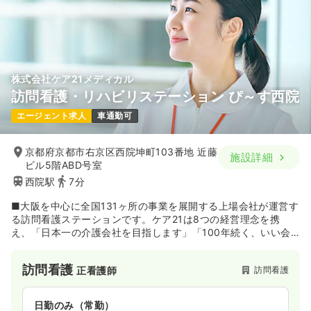
株式会社ケア21メディカル
訪問看護・リハビリステーション ぴ～す西院
エージェント求人
車通勤可
京都府京都市右京区西院坤町103番地 近藤
施設詳細
ビル5階ABD号室
西院駅
7分
■大阪を中心に全国131ヶ所の事業を展開する上場会社が運営す
る訪問看護ステーションです。ケア21は8つの経営理念を携
え、「日本一の介護会社を目指します」「100年続く、いい会
社を創っていきます」を目標に事業活動に邁進致します。
訪問看護
訪問看護
正看護師
日勤のみ（常勤）