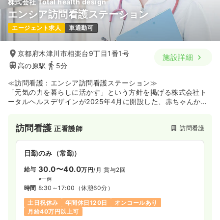
株式会社 Total health design
エンシア訪問看護ステーション
エージェント求人
車通勤可
京都府木津川市相楽台9丁目1番1号
施設詳細
高の原駅
5分
≪訪問看護：エンシア訪問看護ステーション≫
「元気の力を暮らしに活かす」という方針を掲げる株式会社ト
ータルヘルスデザインが2025年4月に開設した、赤ちゃんから
ご高齢の方までを対象とする訪問看護ステーションです。京都
府木津川市や奈良市などを訪問エリアとし、医療的ケア児から
訪問看護
訪問看護
正看護師
在宅での看取りを希望される方まで、一人ひとりの意思を尊重
した看護を実践しています。施設には看護師特定行為研修、精
神障がい者在宅看護研修、認知症看護研修などを修了した専門
日勤のみ（常勤）
性の高いスタッフや、急性期病院での経験豊富な看護師が在籍
しており、確かな技術と知識で家庭での暮らしを全力でサポー
30.0〜40.0
給与
万円
/月
賞与2回
トしています。偶然の出逢いやご縁を大切にしながら、日々の
※一例
生活の中で利用者様やご家族とともに小さなしあわせを喜びあ
時間
8:30～17:00
（休憩60分）
える時間を大切にしたい方に、ぜひお勧めしたい施設です。
土日祝休み
年間休日120日
オンコールあり
月給40万円以上可