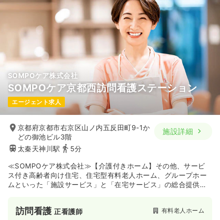
SOMPOケア株式会社
SOMPOケア京都西訪問看護ステーション
エージェント求人
京都府京都市右京区山ノ内五反田町9-1か
施設詳細
どの御池ビル3階
太秦天神川駅
5分
≪SOMPOケア株式会社≫【介護付きホーム】その他、サービ
ス付き高齢者向け住宅、住宅型有料老人ホーム、グループホー
ムといった「施設サービス」と「在宅サービス」の総合提供を
目指す施設です。睡眠中の状態を把握する睡眠センサーや浴室
センサー、介護記録のオンライン共有といったICTを積極的に活
訪問看護
有料老人ホーム
正看護師
用し、スタッフの負担軽減と人にしかできない介護への注力を