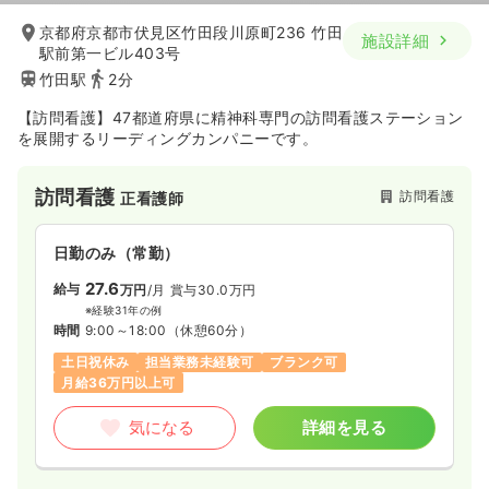
京都府京都市伏見区竹田段川原町236 竹田
施設詳細
駅前第一ビル403号
竹田駅
2分
【訪問看護】47都道府県に精神科専門の訪問看護ステーション
を展開するリーディングカンパニーです。
訪問看護
訪問看護
正看護師
日勤のみ（常勤）
27.6
給与
万円
/月
賞与30.0万円
※経験31年の例
時間
9:00～18:00
（休憩60分）
土日祝休み
担当業務未経験可
ブランク可
月給36万円以上可
気になる
詳細を見る