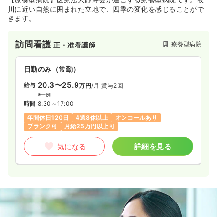
川に近い自然に囲まれた立地で、四季の変化を感じることがで
きます。
訪問看護
療養型病院
正・准看護師
日勤のみ（常勤）
20.3〜25.9
給与
万円
/月
賞与2回
※一例
時間
8:30～17:00
年間休日120日
4週8休以上
オンコールあり
ブランク可
月給25万円以上可
気になる
詳細を見る