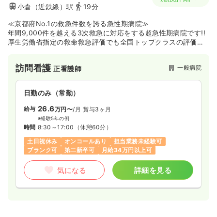
小倉（近鉄線）駅
19分
≪京都府No.1の救急件数を誇る急性期病院≫
年間9,000件を越える3次救急に対応をする超急性期病院です!!
厚生労働省指定の救命救急評価でも全国トップクラスの評価を
受け、京都で2件しかない高度救命救急センターに指定されてお
ります。
訪問看護
一般病院
正看護師
症例をたくさん見たい、救命救急を学びたい方は必見です。ま
た移転した際に、回復期リハビリテーション病棟、緩和ケア病
棟、介護老人保健施設、特別養護老人ホームが加わり、急性期
日勤のみ（常勤）
だけではなく、回復期、慢性期、在宅医療など総合的に携わる
ことの出来る病院です。
26.6
給与
万円〜
/月
賞与3ヶ月
※経験5年の例
時間
8:30～17:00
（休憩60分）
土日祝休み
オンコールあり
担当業務未経験可
ブランク可
第二新卒可
月給34万円以上可
気になる
詳細を見る