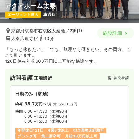
アクアホーム太秦
エージェント求人
車通勤可
京都府京都市右京区太秦樋ノ内町10
施設詳細
太秦広隆寺駅
10分
「もっと稼ぎたい」「でも、無理なく働きたい」その両方、こ
こで叶います。
120日休み年収600万円以上可能な施設です。
訪問看護
訪問看護
正看護師
日勤のみ（常勤）
38.7
給与
万円〜
/月
賞与50.0万円
時間
6:00～17:30
（休憩90分）
6:00～16:30
（休憩60分）
6:00～15:00
（休憩60分）
年間休日121日
4週8休以上
担当業務未経験可
ブランク可
第二新卒可
月給38万円以上可