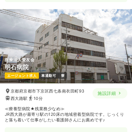
医療法人愛友会
明石病院
エージェント求人
車通勤可
寮
京都府京都市下京区西七条南衣田町93
施設詳細
西大路駅
10分
≪療養型病院★残業務少なめ≫
JR西大路が最寄り駅の120床の地域密着型病院です。じっくり
と落ち着いて仕事がしたい看護師さんにお薦めです♪