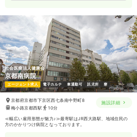
社会医療法人健康会
京都南病院
エージェント求人
電子カルテ
車通勤可
託児所
寮
京都府京都市下京区西七条南中野町8
施設詳細
梅小路京都西駅
10分
≪幅広い雇用形態が魅力♪≫最寄駅はJR西大路駅、地域住民の
方のかかりつけ病院となっております。