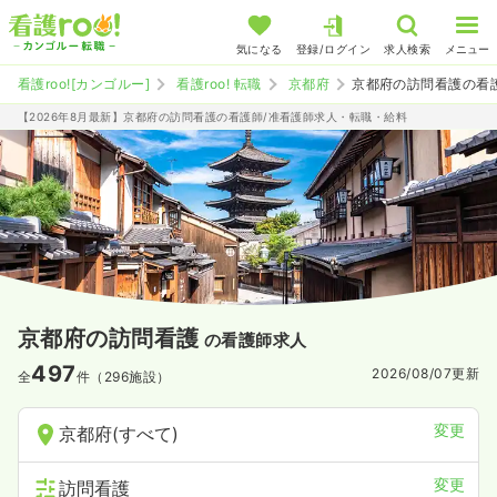
気になる
登録/ログイン
求人検索
メニュー
看護roo![カンゴルー]
看護roo! 転職
京都府
京都府の訪問看護の看
【2026年8月最新】京都府の訪問看護の看護師/准看護師求人・転職・給料
京都府の訪問看護
の看護師求人
497
2026/08/07
更新
全
件（296施設）
変更
京都府(すべて)
変更
訪問看護