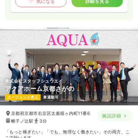
気になる
詳細を見る
株式会社スタッフシュウエイ
アクアホーム京都さがの
エージェント求人
車通勤可
京都府京都市右京区太秦堀ヶ内町11番6
施設詳細
帷子ノ辻駅
3分
「もっと稼ぎたい」「でも、無理なく働きたい」その両方、こ
こで叶います。