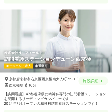
日勤のみ（常勤）
40.0〜43.5
給与
万円
/月
賞与60.0万円
※一例
時間
9:00～18:00
（休憩60分）
土日休み
オンコールあり
担当業務未経験可
ブランク可
月給40万円以上可
気になる
詳細を見る
株式会社N・フィールド
訪問看護ステーションデューン西京極
エージェント求人
車通勤可
京都府京都市右京区西京極南大入町72-１F
施設詳細
西京極駅
10分
【訪問看護】47都道府県に精神科専門の訪問看護ステーション
を展開するリーディングカンパニーです。
2024年7月オープンの精神科訪問看護ステーションです！