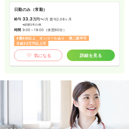
両立しているのが特徴です。実際の施設と同じ環境を再現した
実践的な研修施設での技術習得や、専門の相談窓口によるサポ
日勤のみ（常勤）
ート体制も整備されているため、先進的な設備のもとで専門性
を高めながら安心して長く働きたい方にオススメの施設・訪問
33.3
給与
万円〜
/月
賞与2.08ヶ月
看護ステーションです。
※経験5年の例
時間
9:00～18:00
（休憩60分）
4週8休以上
オンコールあり
第二新卒可
月給33万円以上可
気になる
詳細を見る