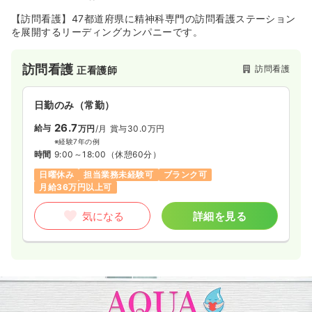
【訪問看護】47都道府県に精神科専門の訪問看護ステーション
を展開するリーディングカンパニーです。
訪問看護
訪問看護
正看護師
日勤のみ（常勤）
26.7
給与
万円
/月
賞与30.0万円
※経験7年の例
時間
9:00～18:00
（休憩60分）
日曜休み
担当業務未経験可
ブランク可
月給36万円以上可
気になる
詳細を見る