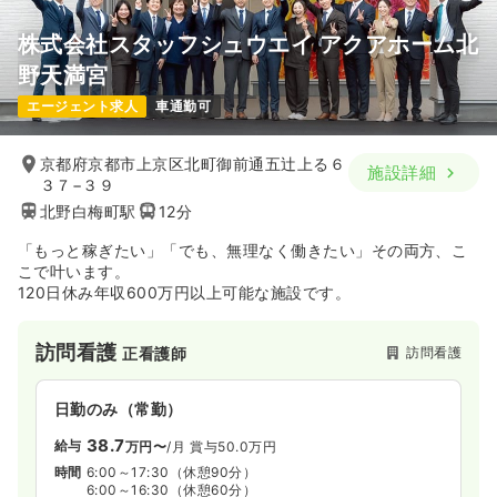
株式会社スタッフシュウエイ アクアホーム北
野天満宮
エージェント求人
車通勤可
京都府京都市上京区北町御前通五辻上る６
施設詳細
３７−３９
北野白梅町駅
12分
「もっと稼ぎたい」「でも、無理なく働きたい」その両方、こ
こで叶います。
120日休み年収600万円以上可能な施設です。
訪問看護
訪問看護
正看護師
日勤のみ（常勤）
38.7
給与
万円〜
/月
賞与50.0万円
時間
6:00～17:30
（休憩90分）
6:00～16:30
（休憩60分）