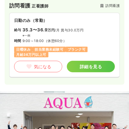
訪問看護
訪問看護
正看護師
日勤のみ（常勤）
35.3〜36.9
給与
万円
/月
賞与30.0万円
※一例
時間
9:00～18:00
（休憩60分）
日曜休み
担当業務未経験可
ブランク可
月給36万円以上可
気になる
詳細を見る