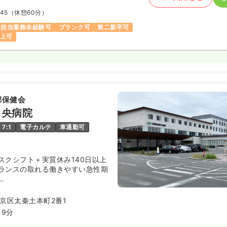
:45
（休憩60分）
担当業務未経験可
ブランク可
第二新卒可
以上可
都保健会
中央病院
7:1
電子カルテ
車通勤可
スクシフト＋実質休み140日以上
ランスの取れる働きやすい急性期
日以上★看護補助者様が介助業務を
京区太秦土本町2番1
負担少なめ★職場環境◎★キャリ
9分
019年新築移転でキレイな病院★