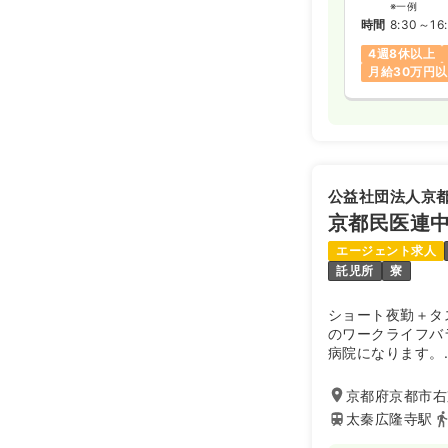
※一例
時間
8:30～16
4週8休以上
月給30万円
公益社団法人京
京都民医連
エージェント求人
託児所
寮
ショート夜勤＋タ
のワークライフバ
病院になります。
★年間休日120
京都府京都市右
担当くださるため
太秦広隆寺駅
ア幅が広いです
★離職率低め★2