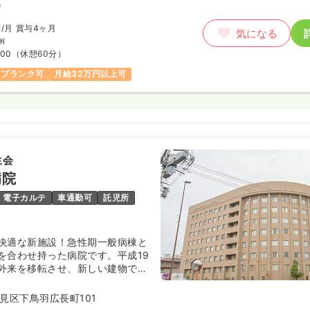
）
円
/月
賞与4ヶ月
気になる
例
:00
（休憩60分）
ブランク可
月給32万円以上可
生会
病院
電子カルテ
車通勤可
託児所
快適な新施設！急性期一般病棟と
を合わせ持った病院です。平成19
外来を移転させ、新しい建物での
ました。平成20年6月には、旧病
駐車場の完備がなされ、全建築計
見区下鳥羽広長町101
。最先端医療技術学びたい！とい