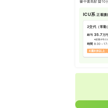
中書島駅
10
う方にも最適な環
ICU系
正看護
2交代（常勤
35.7
給与
万
※経験4年の
時間
8:30～17
4週8休以上