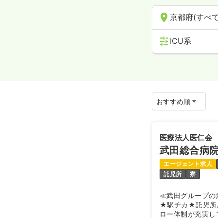
京都府(すべて
ICU系
医療法人医仁会
武田総合病
エージェント求人
託児所
寮
≪武田グループの
★駅チカ★託児所
ロー体制が充実し