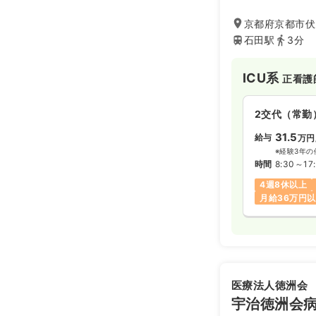
ゆるキャリアを叶
ランスも整ってお
京都府京都市伏
られる環境が整っ
石田駅
3分
ICU系
正看護
2交代（常勤
31.5
給与
万円
※経験3年の
時間
8:30～17
4週8休以上
月給36万円
医療法人徳洲会
宇治徳洲会