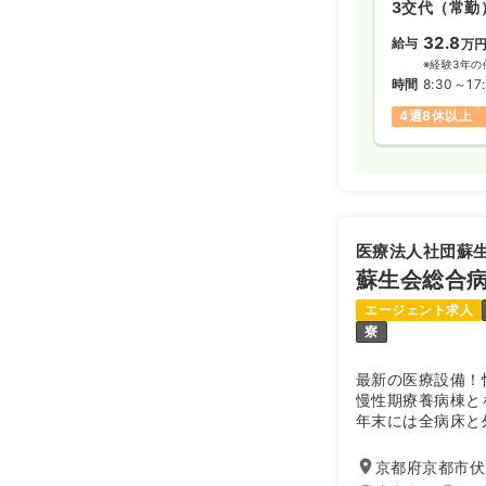
3交代（常勤
32.8
給与
万
※経験3年の
時間
8:30～17
4週8休以上
医療法人社団蘇
蘇生会総合
エージェント求人
寮
最新の医療設備！
慢性期療養病棟と
年末には全病床と
診療が開始となり
棟の取り壊しと新
京都府京都市伏
画が終了しました