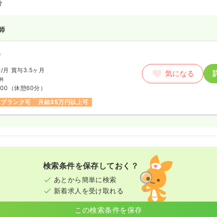
分
境が整っています。
師
）
円
/月
賞与3.5ヶ月
気になる
例
:00
（休憩60分）
ブランク可
月給35万円以上可
検索条件を保存しておく？
あとから簡単に検索
新着求人を受け取れる
この検索条件を保存