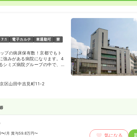
7:1
電子カルテ
車通勤可
寮
都トップの病床保有数！京都でもト
に強みがある病院になります。4
るシミズ病院グループの中で、脳
期医療を提供する病院です。
京区山田中吉見町11-2
師
）
円〜
/月
賞与59.8万円〜
気になる