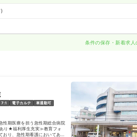
)
条件の保存・新着求人
院
7:1
電子カルテ
車通勤可
急性期医療を担う急性期総合病院
あり★福利厚生充実≫教育フォ
ており、急性期看護においてあら