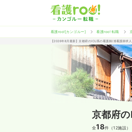
看護roo![カンゴルー]
看護roo! 転職
【2026年8月最新】京都府のICU系の看護師/准看護師求
京都府の
18
全
件（12施設）