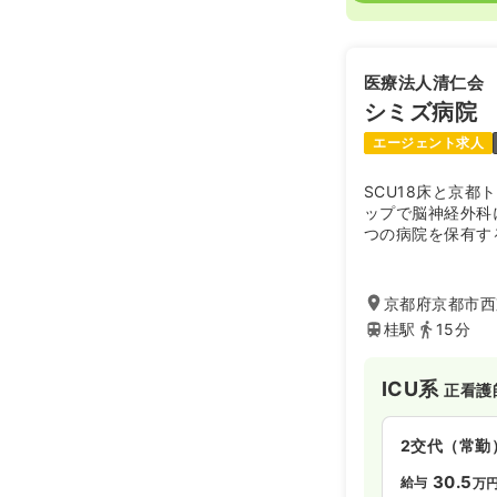
医療法人清仁会
シミズ病院
エージェント求人
SCU18床と京
ップで脳神経外科
つの病院を保有す
外分野の高度急性
京都府京都市西
桂駅
15分
ICU系
正看護
2交代（常勤
30.5
給与
万