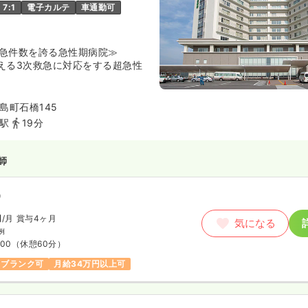
7:1
電子カルテ
車通勤可
救急件数を誇る急性期病院≫
越える3次救急に対応をする超急性
救命救急評価でも全国トップクラ
京都で2件しかない高度救命救急
島町石橋145
れております。
駅
19分
たい、救命救急を学びたい方は必
した際に、回復期リハビリテーシ
ア病棟、介護老人保健施設、特別
師
加わり、急性期だけではなく、回
宅医療など総合的に携わることの
）
円
/月
賞与4ヶ月
気になる
例
:00
（休憩60分）
ブランク可
月給34万円以上可