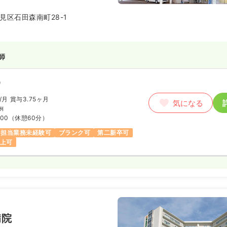
えられます。またワークライフバ
り、平均勤続年数14年と長く続け
見区石田森南町28-1
ています！
師
）
/月
賞与3.75ヶ月
気になる
例
:00
（休憩60分）
担当業務未経験可
ブランク可
第二新卒可
以上可
病院