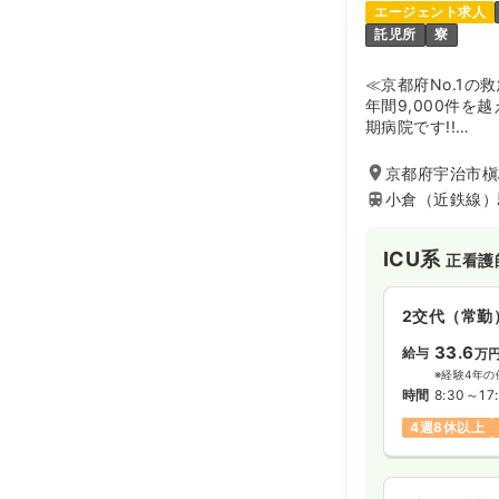
エージェント求人
託児所
寮
≪京都府No.1の
年間9,000件を
期病院です!!
厚生労働省指定の
スの評価を受け、
京都府宇治市槇
センターに指定さ
小倉（近鉄線）
症例をたくさん見
見です。また移転
ョン病棟、緩和ケ
ICU系
正看護
養護老人ホームが
復期、慢性期、在
2交代（常勤
出来る病院です。
33.6
給与
万
※経験4年の
時間
8:30～17
4週8休以上