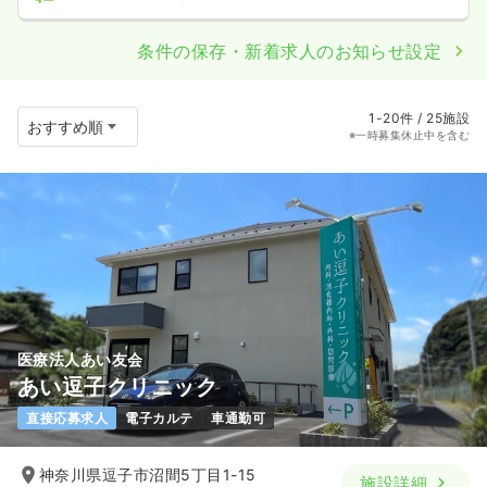
条件の保存・新着求人のお知らせ設定
1-20件 / 25施設
※一時募集休止中を含む
医療法人あい友会
あい逗子クリニック
直接応募求人
電子カルテ
車通勤可
神奈川県逗子市沼間5丁目1-15
施設詳細