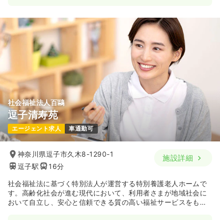
社会福祉法人百鷗
逗子清寿苑
エージェント求人
車通勤可
神奈川県逗子市久木8-1290-1
施設詳細
逗子駅
16分
社会福祉法に基づく特別法人が運営する特別養護老人ホームで
す。高齢化社会が進む現代において、利用者さまが地域社会に
おいて自立し、安心と信頼できる質の高い福祉サービスをもっ
て支援を行っております。