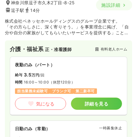
神奈川県逗子市久木2丁目-8-25
施設詳細
逗子駅
14分
株式会社ベネッセホールディングスのグループ企業です。
「その方らしさに、深く寄りそう。」を事業理念に掲げ、「自
分や自分の家族がしてもらいたいサービスを提供する」ことを
目指しています。
ホームには6種類のブランドがあり、有料老人ホームの居室数で
介護・福祉系
有料老人ホーム
正・准看護師
は国内最多を誇ります。
夜勤のみ（パート）
3.5
給与
万円
/回
時間
16:00～10:00
（休憩120分）
担当業務未経験可
ブランク可
第二新卒可
気になる
詳細を見る
一時募集休止
日勤のみ（常勤）