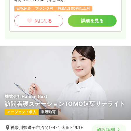
日祝休み
ブランク可
時給1,800円以上可
気になる
詳細を見る
株式会社Human Next
訪問看護ステーションTOMO逗葉サテライト
エージェント求人
車通勤可
神奈川県逗子市沼間1-4-4 太田ビル1F
施設詳細