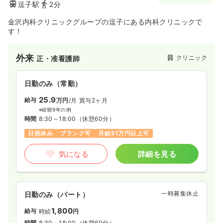
逗子駅
2分
金沢内科クリニックグループの逗子にある内科クリニックで
す！
外来
クリニック
正・准看護師
日勤のみ（常勤）
25.9
給与
万円
/月
賞与2ヶ月
※経験9年の例
時間
8:30～18:00
（休憩60分）
日祝休み
ブランク可
月給31万円以上可
気になる
詳細を見る
一時募集休止
日勤のみ（パート）
1,800
給与
時給
円
時間
8:30～18:00
（休憩60分）