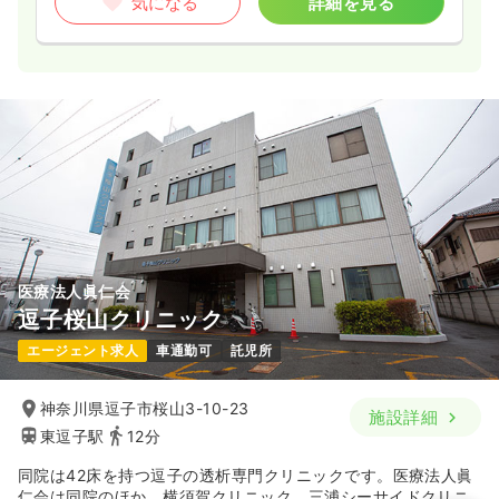
気になる
詳細を見る
医療法人眞仁会
逗子桜山クリニック
エージェント求人
車通勤可
託児所
神奈川県逗子市桜山3-10-23
施設詳細
東逗子駅
12分
同院は42床を持つ逗子の透析専門クリニックです。医療法人眞
仁会は同院のほか、横須賀クリニック、三浦シーサイドクリニ