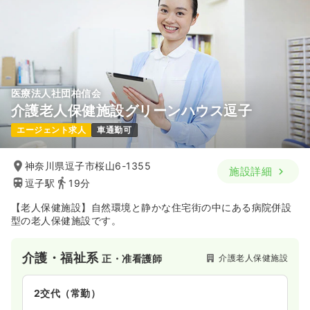
医療法人社団柏信会
介護老人保健施設グリーンハウス逗子
エージェント求人
車通勤可
神奈川県逗子市桜山6-1355
施設詳細
逗子駅
19分
【老人保健施設】自然環境と静かな住宅街の中にある病院併設
型の老人保健施設です。
介護・福祉系
介護老人保健施設
正・准看護師
2交代（常勤）