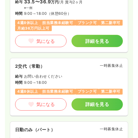
33.5〜36.9
給与
万円
/月
賞与2ヶ月
※一例
時間
9:00～18:00
（休憩60分）
4週8休以上
担当業務未経験可
ブランク可
第二新卒可
月給36万円以上可
気になる
詳細を見る
一時募集休止
2交代（常勤）
給与
お問い合わせください
時間
9:00～18:00
4週8休以上
担当業務未経験可
ブランク可
第二新卒可
気になる
詳細を見る
一時募集休止
日勤のみ（パート）