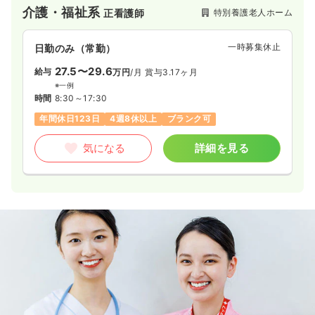
介護・福祉系
特別養護老人ホーム
正看護師
一時募集休止
日勤のみ（常勤）
27.5〜29.6
給与
万円
/月
賞与3.17ヶ月
※一例
時間
8:30～17:30
年間休日123日
4週8休以上
ブランク可
気になる
詳細を見る