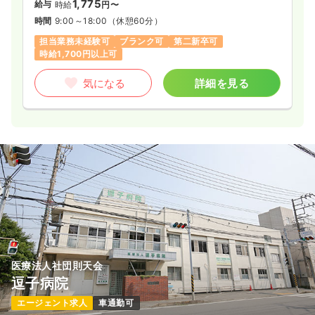
1,775
給与
時給
円〜
時間
9:00～18:00
（休憩60分）
担当業務未経験可
ブランク可
第二新卒可
時給1,700円以上可
気になる
詳細を見る
医療法人社団則天会
逗子病院
エージェント求人
車通勤可