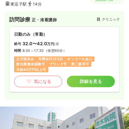
東逗子駅
14分
訪問診療
クリニック
正・准看護師
日勤のみ（常勤）
32.0〜42.0
給与
万円
/月
時間
8:30～17:30
（休憩60分）
土日祝休み
年間休日123日
オンコールあり
担当業務未経験可
ブランク可
第二新卒可
月給40万円以上可
気になる
詳細を見る