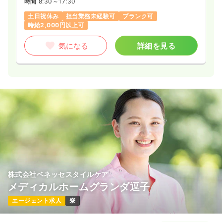
時間
8:30～17:30
土日祝休み
担当業務未経験可
ブランク可
時給2,000円以上可
気になる
詳細を見る
株式会社ベネッセスタイルケア
メディカルホームグランダ逗子
エージェント求人
寮