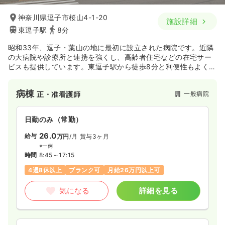
神奈川県逗子市桜山4-1-20
施設詳細
東逗子駅
8分
昭和33年、逗子・葉山の地に最初に設立された病院です。近隣
の大病院や診療所と連携を強くし、高齢者住宅などの在宅サー
ビスも提供しています。東逗子駅から徒歩8分と利便性もよく、
アットホームな病院です！
病棟
一般病院
正・准看護師
日勤のみ（常勤）
26.0
給与
万円
/月
賞与3ヶ月
※一例
時間
8:45～17:15
4週8休以上
ブランク可
月給26万円以上可
気になる
詳細を見る