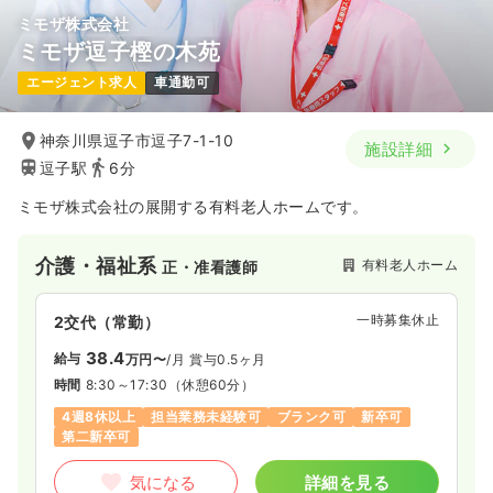
ミモザ株式会社
ミモザ逗子樫の木苑
エージェント求人
車通勤可
神奈川県逗子市逗子7-1-10
施設詳細
逗子駅
6分
ミモザ株式会社の展開する有料老人ホームです。
介護・福祉系
有料老人ホーム
正・准看護師
一時募集休止
2交代（常勤）
38.4
給与
万円〜
/月
賞与0.5ヶ月
時間
8:30～17:30
（休憩60分）
4週8休以上
担当業務未経験可
ブランク可
新卒可
第二新卒可
気になる
詳細を見る