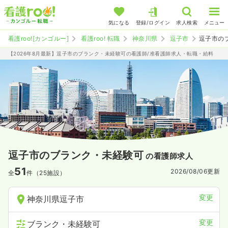
気になる
登録/ログイン
求人検索
メニュー
看護roo![カンゴルー]
看護roo! 転職
神奈川県
逗子市
逗子市の
【2026年8月最新】逗子市のブランク・未経験可の看護師/准看護師求人・転職・給料
逗子市のブランク・未経験可
の看護師求人
51
2026/08/06
更新
全
件（25施設）
変更
神奈川県逗子市
変更
ブランク・未経験可