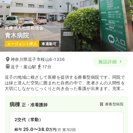
医療法人社団柏信会
青木病院
エージェント求人
車通勤可
神奈川県逗子市桜山6-1336
施設詳細
逗子・葉山駅
17分
逗子の地域に根ざして医療を提供する療養型病院です。同院で
は緑と澄んだ空気に囲まれた自然の中で、患者さんの人間性を
大切にしながらじっくりと向き合った看護が出来ます。充実し
た研修制度や通勤に加えシフトも柔軟に対応して頂けます。
病棟
療養型病院
正・准看護師
2交代（常勤）
25.0〜38.0
給与
万円
/月
賞与2回