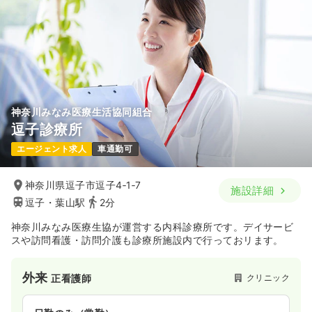
神奈川みなみ医療生活協同組合
逗子診療所
エージェント求人
車通勤可
神奈川県逗子市逗子4‐1‐7
施設詳細
逗子・葉山駅
2分
神奈川みなみ医療生協が運営する内科診療所です。デイサービ
スや訪問看護・訪問介護も診療所施設内で行っておリます。
外来
クリニック
正看護師