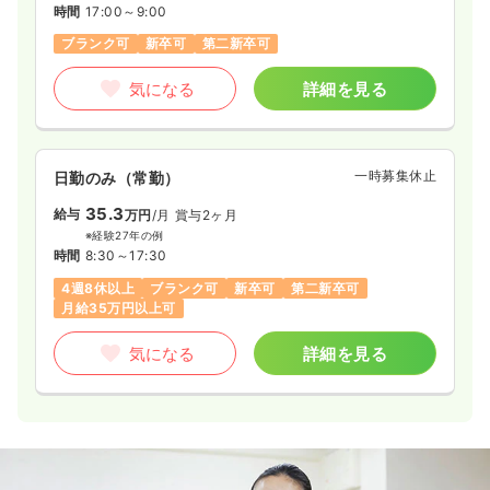
時間
17:00～9:00
ブランク可
新卒可
第二新卒可
気になる
詳細を見る
一時募集休止
日勤のみ（常勤）
35.3
給与
万円
/月
賞与2ヶ月
※経験27年の例
時間
8:30～17:30
4週8休以上
ブランク可
新卒可
第二新卒可
月給35万円以上可
気になる
詳細を見る