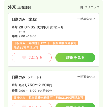
ます。
外来
クリニック
正看護師
一時募集休止
日勤のみ（常勤）
28.0〜32.0
給与
万円
/月
賞与2ヶ月
※一例
時間
9:00～18:00
日祝休み
年間休日122日
担当業務未経験可
月給32万円以上可
気になる
詳細を見る
一時募集休止
日勤のみ（パート）
1,750〜2,200
給与
時給
円
時間
9:00～18:00
（休憩60分）
日祝休み
担当業務未経験可
時給2,200円以上可