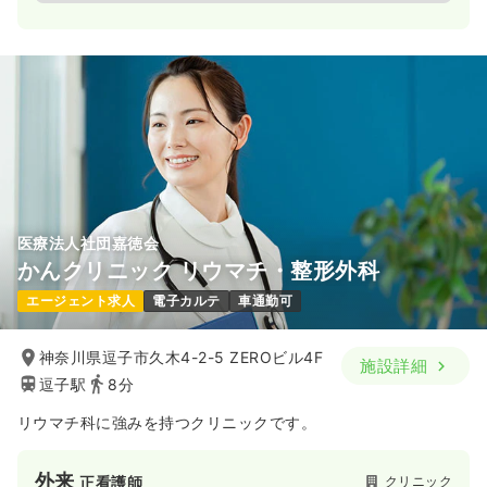
医療法人社団嘉徳会
かんクリニック リウマチ・整形外科
エージェント求人
電子カルテ
車通勤可
神奈川県逗子市久木4-2-5 ZEROビル4F
施設詳細
逗子駅
8分
リウマチ科に強みを持つクリニックです。
外来
クリニック
正看護師