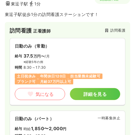
東逗子駅
1分
東逗子駅徒歩1分の訪問看護ステーションです！
訪問看護
訪問看護
正看護師
日勤のみ（常勤）
37.5
給与
万円〜
/月
※経験5年の例
時間
8:30～17:30
土日祝休み
年間休日120日
担当業務未経験可
ブランク可
月給37万円以上可
気になる
詳細を見る
一時募集休止
日勤のみ（パート）
1,850〜2,000
給与
時給
円